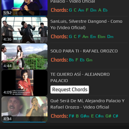
Palacio - Video Oficial
Chords:
G
C
A
F
D
A
E
m
m
b
5:12
SanLuis, Silvestre Dangond - Como
Yo (Video Oficial)
Chords:
G
C
F
A
E
E
D
m
m
bm
m
4:36
SOLO PARA TI - RAFAEL OROZCO
Chords:
B
F
E
G
b
b
m
4:44
TE QUIERO ASÍ - ALEJANDRO
PALACIO
Request Chords
4:09
Qué Será De Mí, Alejandro Palacio Y
Rafael Orozco - Video Oficial
Chords:
F#
B
G#
E
C#
G#
C#
m
m
4:34