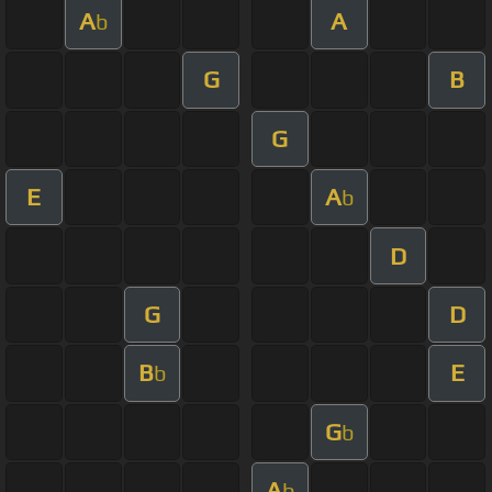
A
A
b
G
B
G
E
A
b
D
G
D
B
E
b
G
b
A
b