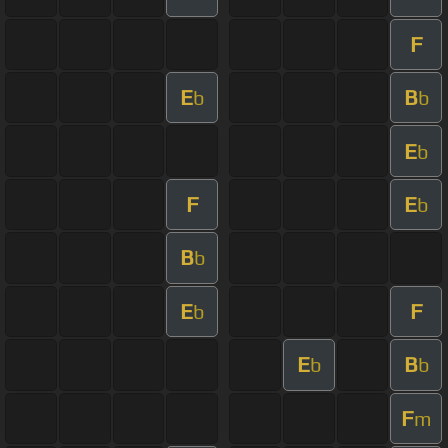
F
E
B
b
b
E
b
F
E
b
B
b
E
F
b
E
B
b
b
F
m