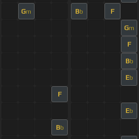
G
B
F
m
b
G
m
F
B
b
E
b
F
E
b
B
b