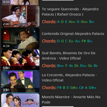
3:33
Te seguire Queriendo - Alejandro
Palacio ( Rafael Orozco )
Chords:
A
D
E
A
G
G
B
bm
bm
m
2:40
Contenido Original Alejandro Palacio
Chords:
D
G
C
E
A
F#
B
m
m
m
4:34
Qué Bonito, Binomio De Oro De
América - Video Oficial
Chords:
B
F
A
D
E
G
B
bm
b
b
bm
b
b
5:00
La Creciente, Alejandro Palacio -
Video Oficial
Chords:
F#
B
E
G#
C#
A
D#
m
m
3:45
Monchi Maestre - Amarte Más No
Pude