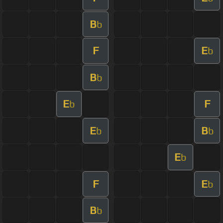
B
b
F
E
b
B
b
E
F
b
E
B
b
b
E
b
F
E
b
B
b