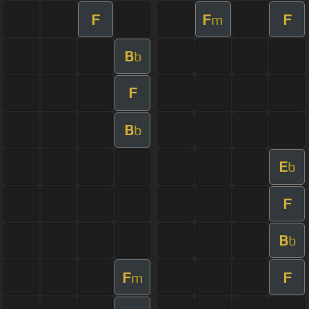
F
F
F
m
B
b
F
B
b
E
b
F
B
b
F
F
m