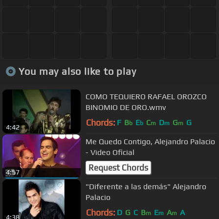
You may also like to play
COMO TEQUIERO RAFAEL OROZCO
BINOMIO DE ORO.wmv
Chords:
F
B
E
C
D
G
G
b
b
m
m
m
4:42
Me Quedo Contigo, Alejandro Palacio
- Video Oficial
Request Chords
4:57
"Diferente a las demás" Alejandro
Palacio
Chords:
D
G
C
B
E
A
A
m
m
m
4:38