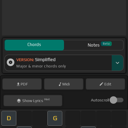
Chords
Beta
Notes
Simplified
VERSION:
Major & minor chords only
PDF
Midi
Edit
Hint
Autoscroll
Show
Lyrics
D
G