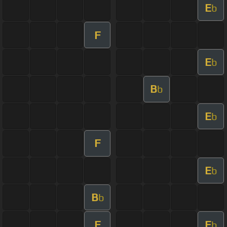
E
b
F
E
b
B
b
E
b
F
E
b
B
b
F
E
b