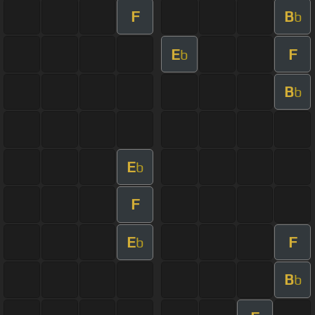
F
B
b
E
F
b
B
b
E
b
F
E
F
b
B
b