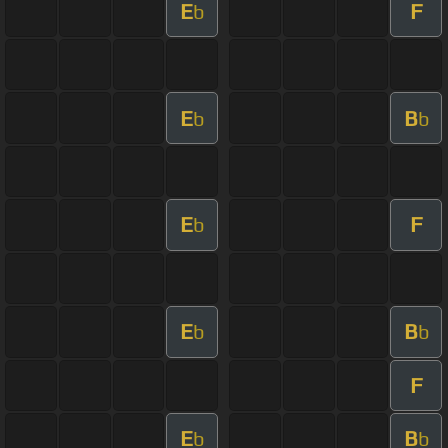
E
F
b
E
B
b
b
E
F
b
E
B
b
b
F
E
B
b
b