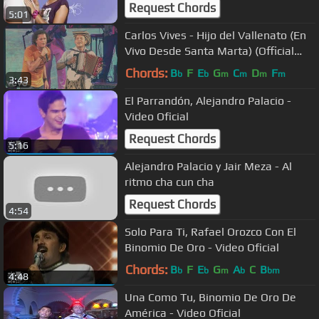
Request Chords
5:01
Carlos Vives - Hijo del Vallenato (En
Vivo Desde Santa Marta) (Official
Video)
Chords:
B
F
E
G
C
D
F
b
b
m
m
m
m
3:43
El Parrandón, Alejandro Palacio -
Video Oficial
Request Chords
5:16
Alejandro Palacio y Jair Meza - Al
ritmo cha cun cha
Request Chords
4:54
Solo Para Ti, Rafael Orozco Con El
Binomio De Oro - Video Oficial
Chords:
B
F
E
G
A
C
B
b
b
m
b
bm
4:48
Una Como Tu, Binomio De Oro De
América - Video Oficial