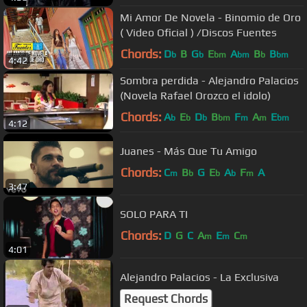
Mi Amor De Novela - Binomio de Oro
( Video Oficial ) /Discos Fuentes
Chords:
D
B
G
E
A
B
B
b
b
bm
bm
b
bm
4:42
Sombra perdida - Alejandro Palacios
(Novela Rafael Orozco el idolo)
Chords:
A
E
D
B
F
A
E
b
b
b
bm
m
m
bm
4:12
Juanes - Más Que Tu Amigo
Chords:
C
B
G
E
A
F
A
m
b
b
b
m
3:47
SOLO PARA TI
Chords:
D
G
C
A
E
C
m
m
m
4:01
Alejandro Palacios - La Exclusiva
Request Chords