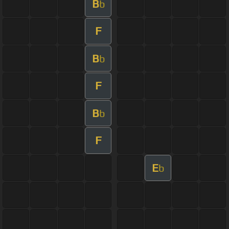
B
b
F
B
b
F
B
b
F
E
b