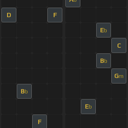
D
F
E
b
C
B
b
G
m
B
b
E
b
F