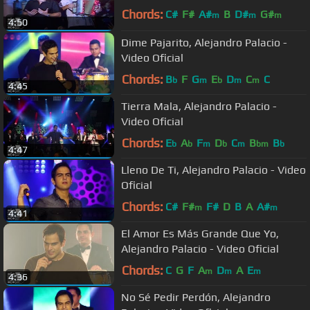
Chords:
C#
F#
A#
B
D#
G#
m
m
m
4:50
C#
m
Dime Pajarito, Alejandro Palacio -
Video Oficial
Chords:
B
F
G
E
D
C
C
b
m
b
m
m
4:45
Tierra Mala, Alejandro Palacio -
Video Oficial
Chords:
E
A
F
D
C
B
B
b
b
m
b
m
bm
b
4:47
Lleno De Ti, Alejandro Palacio - Video
Oficial
Chords:
C#
F#
F#
D
B
A
A#
m
m
4:41
El Amor Es Más Grande Que Yo,
Alejandro Palacio - Video Oficial
Chords:
C
G
F
A
D
A
E
m
m
m
4:36
No Sé Pedir Perdón, Alejandro