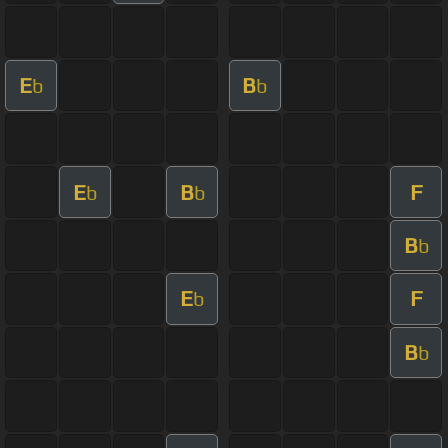
E
B
b
b
E
B
F
b
b
B
b
E
F
b
B
b