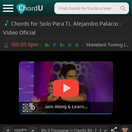
C
U
hord
Chords for Solo Para Ti, Alejandro Palacio -
Video Oficial
160.05
bpm
Standard Tuning (EADGBE)
B
F
E
D
G
b
b
Jam Along & Learn...
160
BPM