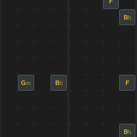
F
B
b
G
B
F
m
b
B
b