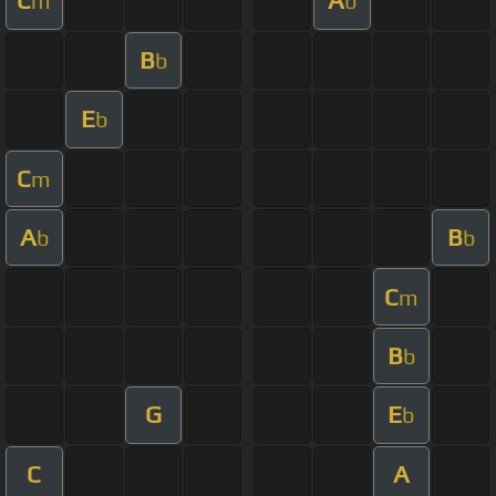
C
A
m
b
B
b
E
b
C
m
A
B
b
b
C
m
B
b
G
E
b
C
A