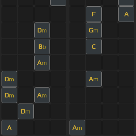
F
A
D
G
m
m
B
C
b
A
m
D
A
m
m
D
A
m
m
D
m
A
A
m