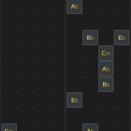
A
b
B
E
b
b
C
m
A
b
B
b
E
b