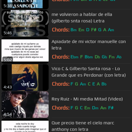
5:38
me volvieron a hablar de ella
(gilberto snta rosa) Letra
Chords:
B
E
D
F#
G
A
A
m
m
m
5:46
Apiadate de mi victor manuelle con
letra
Chords:
E
F
B
D
G
F
A
bm
bm
b
b
m
b
5:02
Vico C & Gilberto Santa rosa - Lo
Grande que es Perdonar (con letra)
Chords:
F
G
A
C
E
A
B
m
b
4:43
Rey Ruiz - Mi media Mitad (Video)
Chords:
F
G
C
E
D
A
F#
m
m
m
4:54
Que precio tiene el cielo marc
anthony con letra