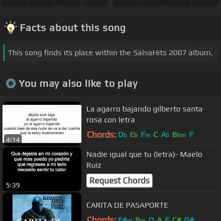
Facts about this song
This song finds its place within the SalsaHits 2007 album.
You may also like to play
La agarro bajando gilberto santa
rosa con letra
Chords:
D
E
F
C
A
B
F
b
b
m
b
bm
4:14
Nadie igual que tu (letra)- Maelo
Ruiz
Request Chords
5:39
CARITA DE PASAPORTE
Chords:
F#
B
D
A
E
C#
G#
m
m