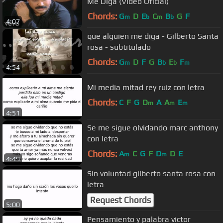
Me Diga (Video Oficial)
Chords:
G
D
E
C
B
G
F
m
b
m
b
4:07
que alguien me diga - Gilberto Santa
rosa - subtitulado
Chords:
G
D
F
G
B
E
F
m
b
b
m
4:54
Mi media mitad rey ruiz con letra
Chords:
C
F
G
D
A
A
E
m
m
m
4:51
Se me sigue olvidando marc anthony
con letra
Chords:
A
C
G
F
D
D
E
m
m
4:49
Sin voluntad gilberto santa rosa con
letra
Request Chords
5:00
Pensamiento y palabra victor