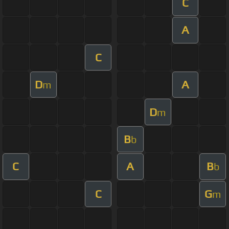
C
A
C
D
A
m
D
m
B
b
C
A
B
b
C
G
m