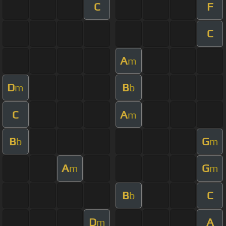
C
F
C
A
m
D
B
m
b
C
A
m
B
G
b
m
A
G
m
m
B
C
b
D
A
m