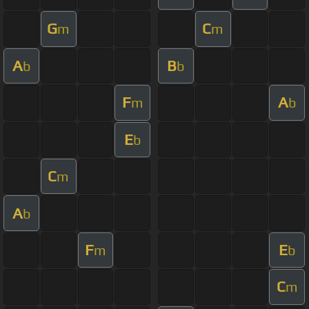
G
C
m
m
A
B
b
b
F
A
m
b
E
b
C
m
A
b
F
E
m
b
C
m