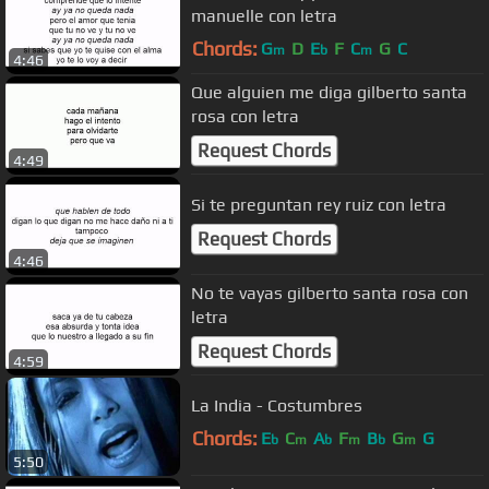
manuelle con letra
Chords:
G
D
E
F
C
G
C
m
b
m
4:46
Que alguien me diga gilberto santa
rosa con letra
Request Chords
4:49
Si te preguntan rey ruiz con letra
Request Chords
4:46
No te vayas gilberto santa rosa con
letra
Request Chords
4:59
La India - Costumbres
Chords:
E
C
A
F
B
G
G
b
m
b
m
b
m
5:50