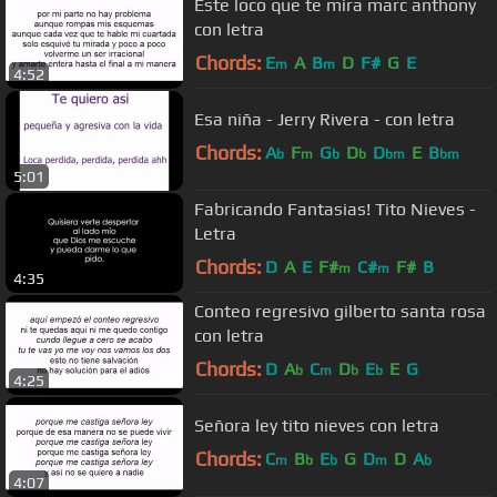
Este loco que te mira marc anthony
con letra
Chords:
E
A
B
D
F#
G
E
m
m
4:52
Esa niña - Jerry Rivera - con letra
Chords:
A
F
G
D
D
E
B
b
m
b
b
bm
bm
5:01
Fabricando Fantasias! Tito Nieves -
Letra
Chords:
D
A
E
F#
C#
F#
B
m
m
4:35
Conteo regresivo gilberto santa rosa
con letra
Chords:
D
A
C
D
E
E
G
b
m
b
b
4:25
Señora ley tito nieves con letra
Chords:
C
B
E
G
D
D
A
m
b
b
m
b
4:07