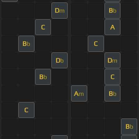
D
B
m
b
C
A
B
C
b
D
D
b
m
B
C
b
A
B
m
b
C
B
b