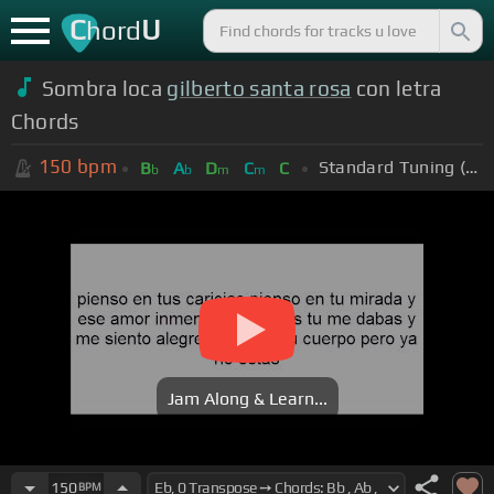
C
U
hord
Sombra loca
gilberto santa rosa
con letra
Chords
150
bpm
Standard Tuning (EADGBE)
B
A
D
C
C
b
b
m
m
Jam Along & Learn...
150
BPM