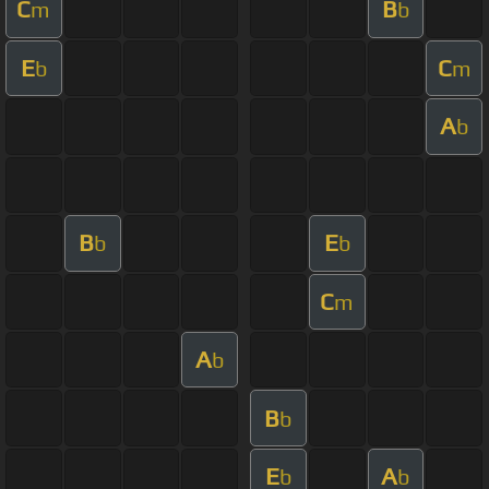
C
B
m
b
E
C
b
m
A
b
B
E
b
b
C
m
A
b
B
b
E
A
b
b