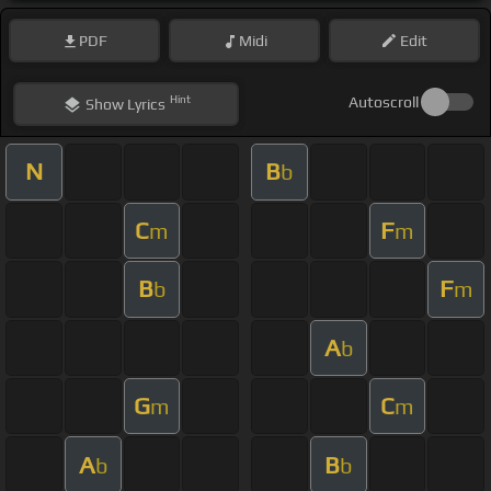
PDF
Midi
Edit
Hint
Autoscroll
Show
Lyrics
N
B
b
C
F
m
m
B
F
b
m
A
b
G
C
m
m
A
B
b
b