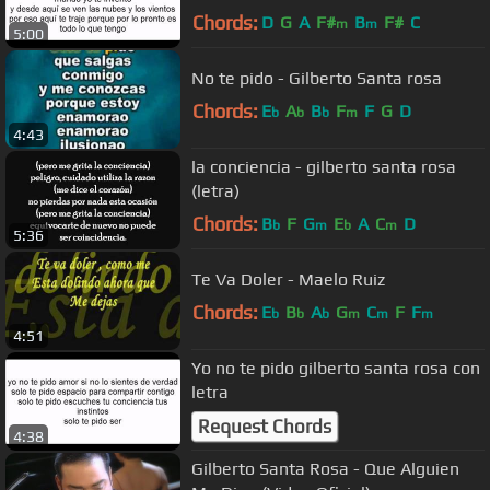
Chords:
D
G
A
F#
B
F#
C
m
m
5:00
No te pido - Gilberto Santa rosa
Chords:
E
A
B
F
F
G
D
b
b
b
m
4:43
la conciencia - gilberto santa rosa
(letra)
Chords:
B
F
G
E
A
C
D
b
m
b
m
5:36
Te Va Doler - Maelo Ruiz
Chords:
E
B
A
G
C
F
F
b
b
b
m
m
m
4:51
Yo no te pido gilberto santa rosa con
letra
Request Chords
4:38
Gilberto Santa Rosa - Que Alguien