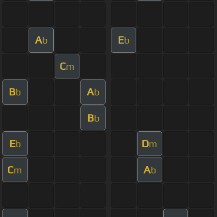
A
E
b
b
C
m
B
A
b
b
B
b
E
D
b
m
C
A
m
b