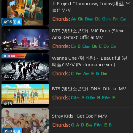
JJ Project "Tomorrow, Today(내일, 오
늘)" M/V
Chords:
A
G
B
D
G
F
C
b
b
bm
b
bm
m
m
4:35
BTS (방탄소년단) 'MIC Drop (Steve
Aoki Remix)' Official MV
Chords:
E
B
E
B
E
D
G
b
bm
b
b
b
4:34
Wanna One (워너원) - 'Beautiful (뷰
티풀)' M/V (Performance ver.)
Chords:
C
F
A
E
G
D
m
m
m
3:57
BTS (방탄소년단) 'DNA' Official MV
Chords:
C#
A
G#
B
F#
E
m
m
m
4:16
Stray Kids "Get Cool" M/V
Chords:
G
A
D
B
F#
E
B
m
m
3:23