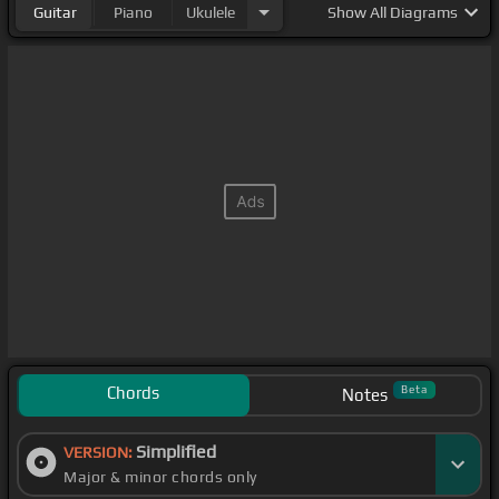
Guitar
Piano
Ukulele
Show
All Diagrams
Chords
Beta
Notes
Simplified
VERSION:
Major & minor chords only