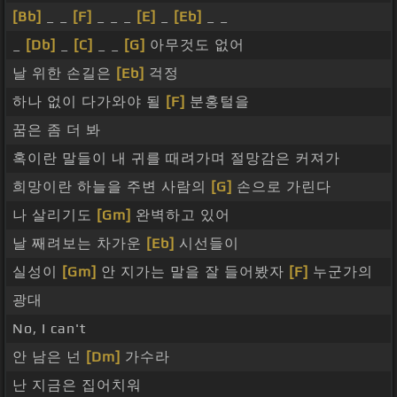
[Bb]
_ _
[F]
_ _ _
[E]
_
[Eb]
_ _
_
[Db]
_
[C]
_ _
[G]
아무것도 없어
날 위한 손길은
[Eb]
걱정
하나 없이 다가와야 될
[F]
분홍털을
꿈은 좀 더 봐
혹이란 말들이 내 귀를 때려가며 절망감은 커져가
희망이란 하늘을 주변 사람의
[G]
손으로 가린다
나 살리기도
[Gm]
완벽하고 있어
날 째려보는 차가운
[Eb]
시선들이
실성이
[Gm]
안 지가는 말을 잘 들어봤자
[F]
누군가의
광대
No, I can't
안 남은 넌
[Dm]
가수라
난 지금은 집어치워