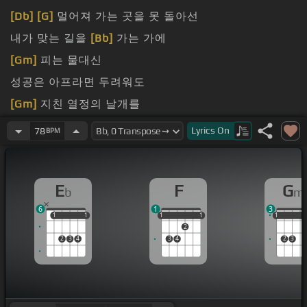
[Db]
[G]
멀어져 가는 곳을 못 돌아선
내가 맞는 길을
[Bb]
가는 가에
[Gm]
피는 물대신
성공은 아프라면 두려워도
[Gm]
지친 열정의 날개를
[F]
걷고 있어
Lyrics
On
78
BPM
E
F
G
b
m
6
1
3
1
1
1
1
1
1
1
1
1
1
1
1
2
2
3
4
3
4
2
3