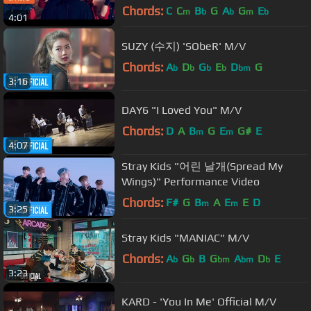
Chords:
C
C
B
G
A
G
E
m
b
b
m
b
4:01
SUZY (수지) 'SObeR' M/V
Chords:
A
D
G
E
D
G
b
b
b
b
bm
3:16
DAY6 "I Loved You" M/V
Chords:
D
A
B
G
E
G#
E
m
m
4:07
Stray Kids "어린 날개(Spread My
Wings)" Performance Video
Chords:
F#
G
B
A
E
E
D
m
m
3:25
Stray Kids "MANIAC" M/V
Chords:
A
G
B
G
A
D
E
b
b
bm
bm
b
3:23
KARD - 'You In Me' Official M/V