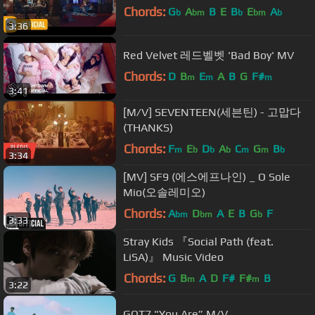
Chords:
G
A
B
E
B
E
A
b
bm
b
bm
b
3:36
Red Velvet 레드벨벳 'Bad Boy' MV
Chords:
D
B
E
A
B
G
F#
m
m
m
3:41
[M/V] SEVENTEEN(세븐틴) - 고맙다
(THANKS)
Chords:
F
E
D
A
C
G
B
m
b
b
b
m
m
b
3:34
[MV] SF9 (에스에프나인) _ O Sole
Mio(오솔레미오)
Chords:
A
D
A
E
B
G
F
bm
bm
b
3:33
Stray Kids 『Social Path (feat.
LiSA)』 Music Video
Chords:
G
B
A
D
F#
F#
B
m
m
3:22
GOT7 "You Are” M/V