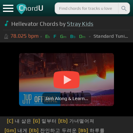
C
U
hord
Hellevator Chords by
Stray Kids
78.025
bpm
Standard Tuning (EADGBE)
E
F
G
B
D
b
m
b
m
Jam Along & Learn...
[C]
내 삶은
[G]
밑부터
[Eb]
가녀떨어져
[Gm]
내게
[Eb]
잔인하고 두려운
[Bb]
하루를