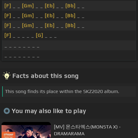
[F]
_ _
[Gm]
_ _
[Eb]
_ _
[Bb]
_ _
[F]
_ _
[Gm]
_ _
[Eb]
_ _
[Bb]
_ _
[F]
_ _
[Gm]
_ _
[Eb]
_ _
[Bb]
_ _
[F]
_ _ _ _ _
[G]
_ _ _
_ _ _ _ _ _ _ _
_ _ _ _ _ _ _ _
Facts about this song
This song finds its place within the SKZ2020 album.
You may also like to play
[MV] 몬스타엑스(MONSTA X) -
DRAMARAMA