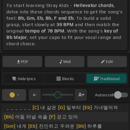
To start learning Stray Kids -
Hellevator chords
,
delve into these chords sequence to get the song's
feel:
Bb, Gm, Eb, Bb, F and Eb
. To build a solid
grasp, start slowly at
39 BPM
and then match the
original
tempo of 78 BPM
. With the song's
key of
Bb Major
, set your capo to fit your vocal range and
chord choice.
PDF
Midi
Edit
Hide lyrics
Blocks
Traditional
Autoscroll
_ _ _ _ _ _
[C]
내 삶은
[G]
밑부터
[Eb]
가녀떨어져
[Bb]
어둠 터널 속을
[F]
걷고 있어
[Gm]
내게
[Eb]
잔인하고 두려운
[Bb]
하루를