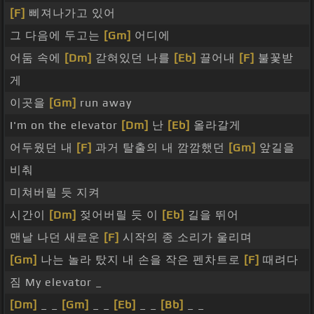
[F]
삐져나가고 있어
그 다음에 두고는
[Gm]
어디에
어둠 속에
[Dm]
갇혀있던 나를
[Eb]
끌어내
[F]
불꽃받
게
이곳을
[Gm]
run away
I'm on the elevator
[Dm]
난
[Eb]
올라갈게
어두웠던 내
[F]
과거 탈출의 내 깜깜했던
[Gm]
앞길을
비춰
미쳐버릴 듯 지켜
시간이
[Dm]
젖어버릴 듯 이
[Eb]
길을 뛰어
맨날 나던 새로운
[F]
시작의 종 소리가 울리며
[Gm]
나는 놀라 탔지 내 손을 작은 펜차트로
[F]
때려다
짐 My elevator _
[Dm]
_ _
[Gm]
_ _
[Eb]
_ _
[Bb]
_ _