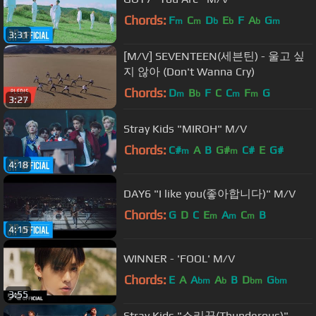
Chords:
F
C
D
E
F
A
G
m
m
b
b
b
m
3:31
[M/V] SEVENTEEN(세븐틴) - 울고 싶
지 않아 (Don't Wanna Cry)
Chords:
D
B
F
C
C
F
G
m
b
m
m
3:27
Stray Kids "MIROH" M/V
Chords:
C#
A
B
G#
C#
E
G#
m
m
4:18
DAY6 "I like you(좋아합니다)" M/V
Chords:
G
D
C
E
A
C
B
m
m
m
4:15
WINNER - 'FOOL' M/V
Chords:
E
A
A
A
B
D
G
bm
b
bm
bm
3:55
Stray Kids "소리꾼(Thunderous)"