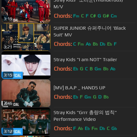
M/V
Chords:
F
C
F
C#
G
G#
C
m
m
3:19
SUPER JUNIOR 슈퍼주니어 'Black
Suit' MV
Chords:
C
F
A
B
D
E
F
m
b
b
b
b
3:21
Stray Kids "I am NOT" Trailer
Chords:
E
G
C
B
G
B
A
b
m
b
b
3:15
[MV] B.A.P _ HANDS UP
Chords:
E
F
G
G
D
B
b
m
b
3:46
Stray Kids "Grrr 총량의 법칙"
Performance Video
Chords:
F
A
E
F
D
C
G
b
b
m
b
b
3:12