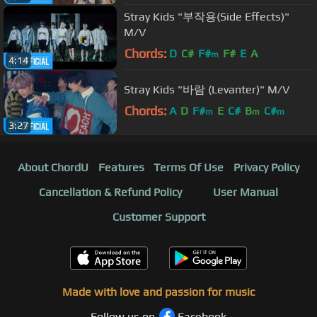
Stray Kids "부작용(Side Effects)"
M/V
Chords:
D
C#
F#
F#
E
A
m
4:14
Stray Kids "바람 (Levanter)" M/V
Chords:
A
D
F#
E
C#
B
C#
m
m
m
3:27
About ChordU
Features
Terms Of Use
Privacy Policy
Cancellation & Refund Policy
User Manual
Customer Support
Made with love and passion for music
Follow us on
Facebook