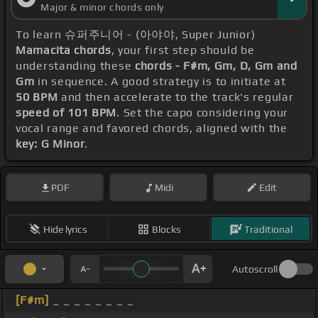
Major & minor chords only
To learn 슈퍼주니어 - (아야야, Super Junior)
Mamacita chords
, your first step should be
understanding these
chords - F#m, Gm, D, Gm and
Gm
in sequence. A good strategy is to initiate at
50 BPM
and then accelerate to the track's regular
speed of 101 BPM
. Set the capo considering your
vocal range and favored chords, aligned with the
key: G Minor
.
PDF
Midi
Edit
Hide lyrics
Blocks
Traditional
Autoscroll
[F#m]
_ _ _ _ _ _ _ _