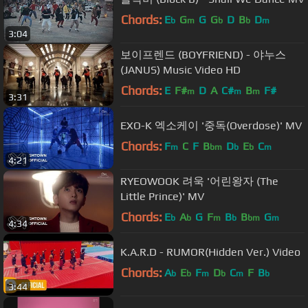
Chords:
E
G
G
G
D
B
D
b
m
b
b
m
3:04
보이프렌드 (BOYFRIEND) - 야누스
(JANUS) Music Video HD
Chords:
E
F#
D
A
C#
B
F#
m
m
m
3:31
EXO-K 엑소케이 '중독(Overdose)' MV
Chords:
F
C
F
B
D
E
C
m
bm
b
b
m
4:21
RYEOWOOK 려욱 '어린왕자 (The
Little Prince)' MV
Chords:
E
A
G
F
B
B
G
b
b
m
b
bm
m
4:34
K.A.R.D - RUMOR(Hidden Ver.) Video
Chords:
A
E
F
D
C
F
B
b
b
m
b
m
b
3:44