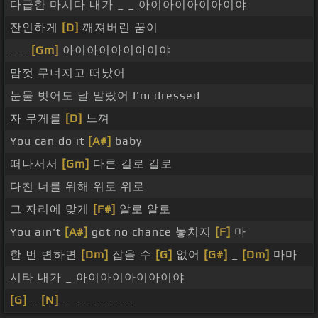
다급한 마시다 내가 _ _ 아이아이아이아이야
잔인하게
[D]
깨져버린 꿈이
_ _
[Gm]
아이아이아이아이야
맘껏 무너지고 떠났어
눈물 벗어도 날 말랐어 I'm dressed
자 무게를
[D]
느껴
You can do it
[A#]
baby
떠나서서
[Gm]
다른 길로 길로
다친 너를 위해 위로 위로
그 자리에 맞게
[F#]
알로 알로
You ain't
[A#]
got no chance 놓치지
[F]
마
한 번 변하면
[Dm]
잡을 수
[G]
없어
[G#]
_
[Dm]
마마
시타 내가 _ 아이아이아이아이야
[G]
_
[N]
_ _ _ _ _ _ _