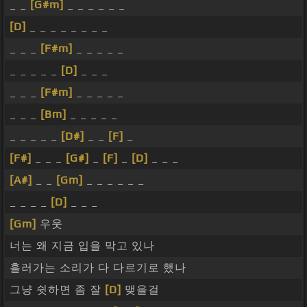
_ _
[G#m]
_ _ _ _ _ _
[D]
_ _ _ _ _ _ _ _
_ _ _
[F#m]
_ _ _ _ _
_ _ _ _ _
[D]
_ _ _
_ _ _
[F#m]
_ _ _ _ _
_ _ _
[Bm]
_ _ _ _ _
_ _ _ _ _
[D#]
_ _
[F]
_
[F#]
_ _ _
[G#]
_
[F]
_
[D]
_ _ _
[A#]
_ _
[Gm]
_ _ _ _ _ _
_ _ _ _
[D]
_ _ _
[Gm]
우웃
너는 왜 지금 입을 막고 있나
흘러가는 소리가 다 다르기로 했나
그냥 쉿하면 좀 잘
[D]
맺을걸