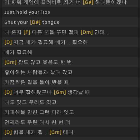
이 파워 게임에 끌려버린 자가 너
[G#]
하나뿐이겠냐
Just hold your lips
Shut your
[D#]
tongue
나 혼자
[F]
다른 꿈을 꾸면 절대
[Dm]
안돼 _
[D]
지금 네가 필요해 네가 _ 필요해
네가 필요해
[Gm]
잠도 많고 웃음도 한 번
좋아하는 사람들과 살다 갔고
가끔씩은 길을 돌아 봤을 때
[D]
너무 잘해왔구나
[Gm]
생각날 때
나도 잊고 우리도 잊고
기대해볼 만한 그런 미래 잊고
언제라도 우린 다시 한 번 더
[D]
힘을 내게 될 _
[Gm]
테니