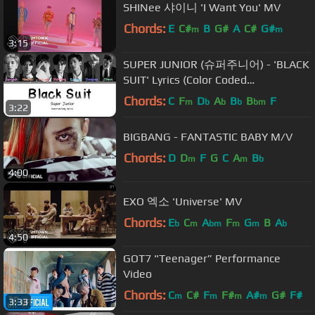
SHINee 샤이니 'I Want You' MV
Chords:
E
C#
B
G#
A
C#
G#
m
m
3:15
SUPER JUNIOR (슈퍼주니어) - 'BLACK
SUIT' Lyrics (Color Coded
Han/Rom/Eng/가사) | by deu cutae
Chords:
C
F
D
A
B
B
F
m
b
b
b
bm
3:22
BIGBANG - FANTASTIC BABY M/V
Chords:
D
D
F
G
C
A
B
m
m
b
4:00
EXO 엑소 'Universe' MV
Chords:
E
C
A
F
G
B
A
b
m
bm
m
m
b
4:50
GOT7 "Teenager” Performance
Video
Chords:
C
C#
F
F#
A#
G#
F#
m
m
m
m
3:33