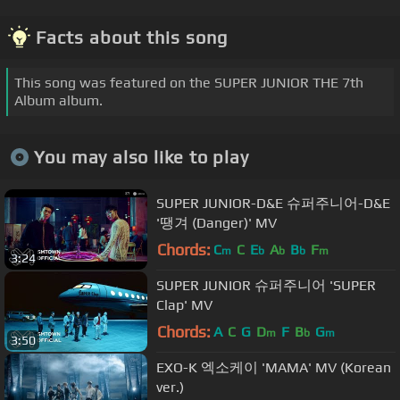
Facts about this song
This song was featured on the SUPER JUNIOR THE 7th
Album album.
You may also like to play
SUPER JUNIOR-D&E 슈퍼주니어-D&E
'땡겨 (Danger)' MV
Chords:
C
C
E
A
B
F
m
b
b
b
m
3:24
SUPER JUNIOR 슈퍼주니어 'SUPER
Clap' MV
Chords:
A
C
G
D
F
B
G
m
b
m
3:50
EXO-K 엑소케이 'MAMA' MV (Korean
ver.)