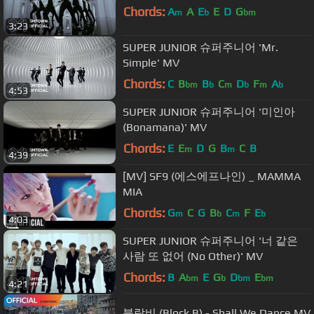
Chords:
A
A
E
E
D
G
m
b
bm
3:23
SUPER JUNIOR 슈퍼주니어 'Mr.
Simple' MV
Chords:
C
B
B
C
D
F
A
bm
b
m
b
m
b
4:53
SUPER JUNIOR 슈퍼주니어 '미인아
(Bonamana)' MV
Chords:
E
E
D
G
B
C
B
m
m
4:39
[MV] SF9 (에스에프나인) _ MAMMA
MIA
Chords:
G
C
G
B
C
F
E
m
b
m
b
4:03
SUPER JUNIOR 슈퍼주니어 '너 같은
사람 또 없어 (No Other)' MV
Chords:
B
A
E
G
D
E
bm
b
bm
bm
4:21
블락비 (Block B) - Shall We Dance MV