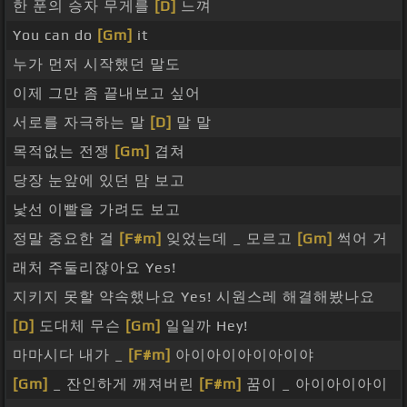
한 푼의 승자 무게를
[D]
느껴
You can do
[Gm]
it
누가 먼저 시작했던 말도
이제 그만 좀 끝내보고 싶어
서로를 자극하는 말
[D]
말 말
목적없는 전쟁
[Gm]
겹쳐
당장 눈앞에 있던 맘 보고
낯선 이빨을 가려도 보고
정말 중요한 걸
[F#m]
잊었는데 _ 모르고
[Gm]
썩어 거
래처 주둘리잖아요 Yes!
지키지 못할 약속했나요 Yes! 시원스레 해결해봤나요
[D]
도대체 무슨
[Gm]
일일까 Hey!
마마시다 내가 _
[F#m]
아이아이아이아이야
[Gm]
_ 잔인하게 깨져버린
[F#m]
꿈이 _ 아이아이아이