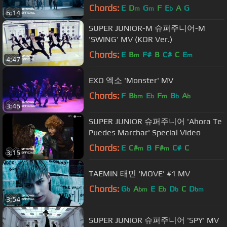
Chords:
E
D
G
F
E
A
G
m
m
b
6:14
SUPER JUNIOR-M 슈퍼주니어-M
'SWING' MV (KOR Ver.)
Chords:
E
B
F#
B
C#
C
E
m
m
4:47
EXO 엑소 'Monster' MV
Chords:
F
B
E
F
B
A
bm
b
m
b
b
3:46
SUPER JUNIOR 슈퍼주니어 'Ahora Te
Puedes Marchar' Special Video
Chords:
E
C#
B
F#
C#
C
m
m
3:15
TAEMIN 태민 'MOVE' #1 MV
Chords:
G
A
E
E
D
C
D
b
bm
b
b
bm
3:54
SUPER JUNIOR 슈퍼주니어 'SPY' MV