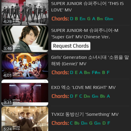
SUPER JUNIOR 슈퍼주니어 'THIS IS
LOVE' MV
Chords:
D
B
E
G
A
B
G
m
m
bm
4:28
SUPER JUNIOR-M 슈퍼주니어-M
'Super Girl' MV Chinese Ver.
Request Chords
3:46
Girls' Generation 소녀시대 '소원을 말
해봐 (Genie)' MV
Chords:
D
E
A
B
F#
B
F
m
m
4:01
EXO 엑소 'LOVE ME RIGHT' MV
Chords:
D
F
C
D
G
B
A
m
m
b
3:31
TVXQ! 동방신기 'Something' MV
Chords:
C
B
D
G
G
D
F
b
m
m
5:24