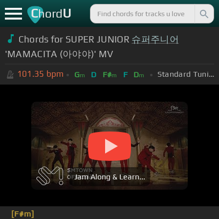
C
U
hord
Chords for SUPER JUNIOR
슈퍼주니어
'MAMACITA (아야야)' MV
101.35
bpm
Standard Tuning (EADGBE)
G
D
F#
F
D
m
m
m
Jam Along & Learn...
[F#m]