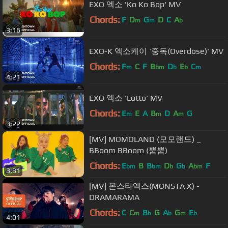
EXO 엑소 'Ko Ko Bop' MV
Chords:
F
D
G
D
C
A
m
m
b
3:16
EXO-K 엑소케이 '중독(Overdose)' MV
Chords:
F
C
F
B
D
E
C
m
bm
b
b
m
4:21
EXO 엑소 'Lotto' MV
Chords:
E
E
A
B
D
A
G
m
m
m
3:22
[MV] MOMOLAND (모모랜드) _
BBoom BBoom (뿜뿜)
Chords:
E
B
B
D
G
A
F
bm
bm
b
b
bm
3:31
[MV] 몬스타엑스(MONSTA X) -
DRAMARAMA
Chords:
C
C
B
G
A
G
E
m
b
b
m
b
4:01