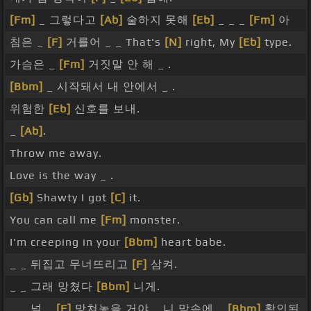
[Fm]
_ 그렇다고
[Ab]
술하지 못해
[Eb]
_ _ _
[Fm]
아
침은 _
[F]
거를어 _ _ That's
[N]
right, My
[Eb]
type.
가슴은 _
[Fm]
거짓말 안 해 _ .
[Bbm]
_ 시작돼서 내 안에서 _ .
위험한
[Eb]
신호를 보내.
_
[Ab]
.
Throw me away.
Love is the way _ .
[Gb]
Shawty I got
[C]
it.
You can call me
[Fm]
monster.
I'm creeping in your
[Bbm]
heart babe.
_ _ 뒤집고 무너뜨리고
[F]
삼켜.
_ _ 그래 망쳤다
[Bbm]
니게.
_ _ 널 _
[F]
망쳐놓을 거야 _ 니 맘속에 _
[Bbm]
확인된