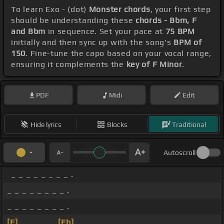
To learn Exo - (dot)
Monster chords
, your first step
should be understanding these
chords - Bbm, F
and Bbm
in sequence. Set your pace at
75 BPM
initially and then sync up with the song's
BPM of
150
. Fine-tune the capo based on your vocal range,
ensuring it complements the
key of F Minor
.
PDF
Midi
Edit
Hide lyrics
Blocks
Traditional
Autoscroll
_ _ _ _ _ _ _ _ .
_ _ _ _ _ _ _ _ .
_ _ _ _ _ _ _ _ .
[F]
_ _ _ _ _
[Eb]
_ _ _ .