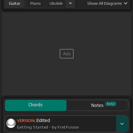
Guitar
Piano
Ukulele
Show
All Diagrams
Chords
Beta
Notes
Edited
VERSION:
Getting Started - by FretFusion