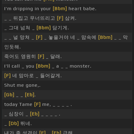
I'm dripping in your
[Bbm]
heart babe.
_ _ 뒤집고 무너뜨리고
[F]
삼켜.
_ 그대 넘쳐 _
[Bbm]
담기게.
_ _ 널 망쳐 _
[F]
_ 놓을거야 네 _ 맘속에
[Bbm]
_ _ 막
인듯해.
죽어도 영원히
[F]
_ 달래.
I'll call _ you
[Bbm]
_ a _ _ monster.
[F]
네 맘마로 _ 들어갈게.
Shut me gone,.
[Gb]
_ _
[Eb]
.
today Tame
[F]
me, _ _ _ _ .
_ 심장이 _
[Eb]
_ _ _ _ .
_
[Db]
뛰네.
내가 좀 성격이
[F]
_
[Eb]
급해.