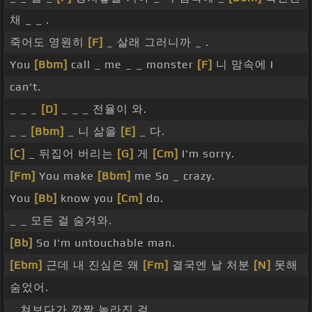
채 _ _ .
죽어도 영원히
[F]
_ 살래 그러니까 _ .
You
[Bbm]
call _ me _ _ monster
[F]
니 맘속에 I
can't.
_ _ _
[D]
_ _ _ 전율이 와.
_ _
[Bbm]
_ 니 삶을
[E]
_ 다.
[C]
_ 뒤집어 버리는
[G]
게
[Cm]
I'm sorry.
[Fm]
You make
[Bbm]
me So _ crazy.
You
[Bb]
know you
[Cm]
do.
_ _ 모든 걸 숨겨와.
[Bb]
So I'm untouchable man.
[Ebm]
근데 내 진심은 왜
[Fm]
결국엔 날 처분
[N]
못해
숨었어.
_ 쳐보다가 깜짝 놀라진 걸.