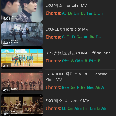
EXO 엑소 'For Life' MV
Chords:
A
E
G
B
F
C
C
b
b
m
b
m
m
4:03
EXO-CBX 'Horololo' MV
Chords:
G
E
D
G
A
B
D
b
m
b
b
m
3:27
BTS (방탄소년단) 'DNA' Official MV
Chords:
C#
A
G#
B
F#
E
m
m
m
4:16
[STATION] 유재석 X EXO 'Dancing
King' MV
Chords:
B
G
F
B
E
A
A
bm
b
b
bm
b
4:10
EXO 엑소 'Universe' MV
Chords:
E
C
A
F
G
B
A
b
m
bm
m
m
b
4:50