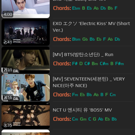
Chords:
E
B
E
A
D
B
F
bm
b
b
b
b
4:00
EXO エクソ 'Electric Kiss' MV (Short
Ver.)
Chords:
B
G
B
E
F
A
D
bm
b
b
b
b
b
2:41
[MV] BTS(방탄소년단) _ Run
Chords:
F#
D
C#
B
C#
B
F#
m
m
m
7:31
[MV] SEVENTEEN(세븐틴) _ VERY
NICE(아주 NICE)
Chords:
F
E
B
A
B
F
C
m
b
b
b
m
3:16
NCT U 엔시티 유 'BOSS' MV
Chords:
C
G
C
G
A
E
B
m
m
b
b
b
3:35