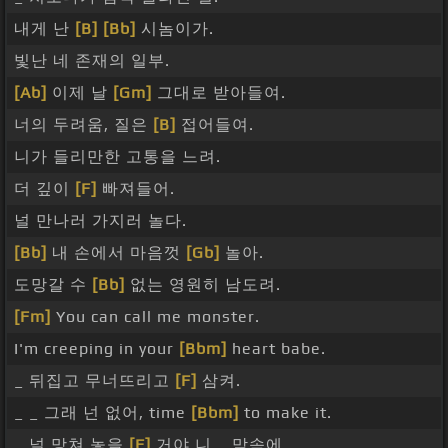
내게 난
[B]
[Bb]
시놈이가.
빛난 네 존재의 일부.
[Ab]
이제 날
[Gm]
그대로 받아들여.
너의 두려움, 질은
[B]
접어들여.
니가 들리만한 고통을 느려.
더 깊이
[F]
빠져들어.
널 만나러 가지러 놀다.
[Bb]
내 손에서 마음껏
[Gb]
놀아.
도망갈 수
[Bb]
없는 영원히 남도려.
[Fm]
You can call me monster.
I'm creeping in your
[Bbm]
heart babe.
_ 뒤집고 무너뜨리고
[F]
삼켜.
_ _ 그래 넌 없어, time
[Bbm]
to make it.
_ 널 망쳐 놓을
[F]
거야 니 _ 맘속에.