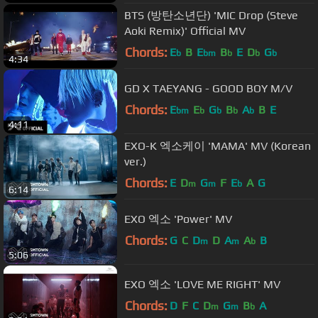
BTS (방탄소년단) 'MIC Drop (Steve
Aoki Remix)' Official MV
Chords:
E
B
E
B
E
D
G
b
bm
b
b
b
4:34
GD X TAEYANG - GOOD BOY M/V
Chords:
E
E
G
B
A
B
E
bm
b
b
b
b
4:11
EXO-K 엑소케이 'MAMA' MV (Korean
ver.)
Chords:
E
D
G
F
E
A
G
m
m
b
6:14
EXO 엑소 'Power' MV
Chords:
G
C
D
D
A
A
B
m
m
b
5:06
EXO 엑소 'LOVE ME RIGHT' MV
Chords:
D
F
C
D
G
B
A
m
m
b