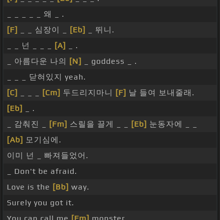
_ _ _ _ _ 왜 _ .
[F]
_ _ 심장이 _
[Eb]
_ 뛰니.
_ _ 넌 _ _ _
[A]
_ .
_ 아름다운 나의
[N]
_ goddess _ .
_ _ _ 닫혀있지 yeah.
[C]
_ _ _
[Cm]
두드리지마니
[F]
날 들여 보내줄래.
[Eb]
_ .
_ 감춰진 _
[Fm]
스릴을 끌게 _ _
[Eb]
눈동자에 _ _
[Ab]
모기심에.
이미 넌 _ 빠져들었어.
_ Don't be afraid.
Love is the
[Bb]
way.
Surely you got it.
You can call me
[Fm]
monster.