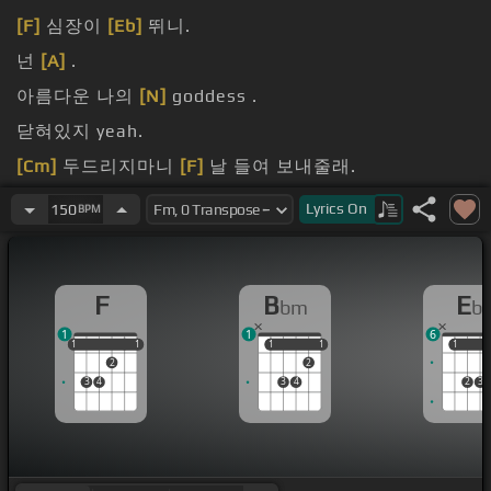
[F]
심장이
[Eb]
뛰니.
넌
[A]
.
아름다운 나의
[N]
goddess .
닫혀있지 yeah.
[Cm]
두드리지마니
[F]
날 들여 보내줄래.
감춰진
[Fm]
스릴을 끌게
[Eb]
눈동자에
[Ab]
모기심에.
Lyrics
On
150
BPM
F
B
E
bm
b
1
1
6
1
1
1
1
1
1
1
1
1
1
1
2
2
3
4
3
4
2
3