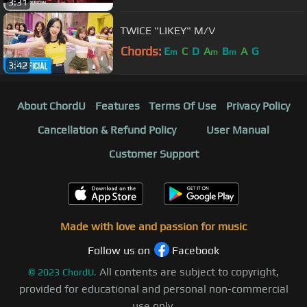
3:31
TWICE "LIKEY" M/V
Chords:
E
C
D
A
B
A
G
m
m
m
3:42
About ChordU
Features
Terms Of Use
Privacy Policy
Cancellation & Refund Policy
User Manual
Customer Support
Made with love and passion for music
Follow us on
Facebook
All contents are subject to copyright,
©
2023
ChordU.
provided for educational and personal non-commercial
use only.