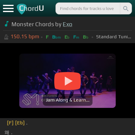
C
U
hord
Monster Chords by
Exo
150.15
bpm
Standard Tuning (EADGBE)
F
B
E
F
B
bm
b
m
b
Jam Along & Learn...
[F]
[Eb]
.
왜 .