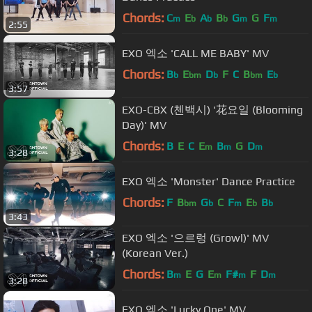
Chords:
C
E
A
B
G
G
F
m
b
b
b
m
m
2:55
EXO 엑소 'CALL ME BABY' MV
Chords:
B
E
D
F
C
B
E
b
bm
b
bm
b
3:57
EXO-CBX (첸백시) '花요일 (Blooming
Day)' MV
Chords:
B
E
C
E
B
G
D
m
m
m
3:28
EXO 엑소 'Monster' Dance Practice
Chords:
F
B
G
C
F
E
B
bm
b
m
b
b
3:43
EXO 엑소 '으르렁 (Growl)' MV
(Korean Ver.)
Chords:
B
E
G
E
F#
F
D
m
m
m
m
3:28
EXO 엑소 'Lucky One' MV