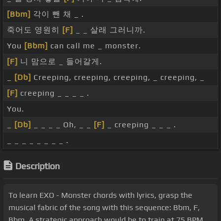
[Bbm]
각이 뺀 채 _ .
죽어도 영원히
[F]
_ _ 살래 그러니까.
You
[Bbm]
can call me _ monster.
[F]
니 맘으로 _ 들어갈게.
_
[Db]
Creeping, creeping, creeping, _ creeping, _
[F]
creeping _ _ _ _ .
You.
_
[Db]
_ _ _ _ Oh, _ _
[F]
_ creeping _ _ _ .
_ _ _ _ _ _ _ _ .
Description
To learn EXO - Monster chords with lyrics, grasp the
musical fabric of the song with this sequence: Bbm, F,
Bbm. A strategic approach would be to train at 75 BPM