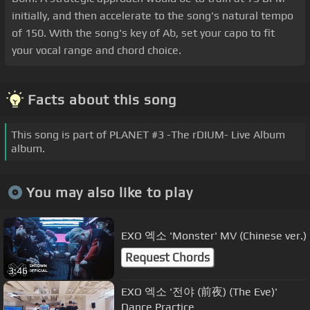
initially, and then accelerate to the song's natural tempo
of 150. With the song's key of Ab, set your capo to fit
your vocal range and chord choice.
Facts about this song
This song is part of PLANET #3 -The rDIUM- Live Album
album.
You may also like to play
EXO 엑소 'Monster' MV (Chinese ver.)
Request Chords
3:46
EXO 엑소 '전야 (前夜) (The Eve)'
Dance Practice