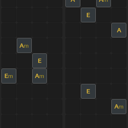
E
A
A
m
E
E
A
m
m
E
A
m