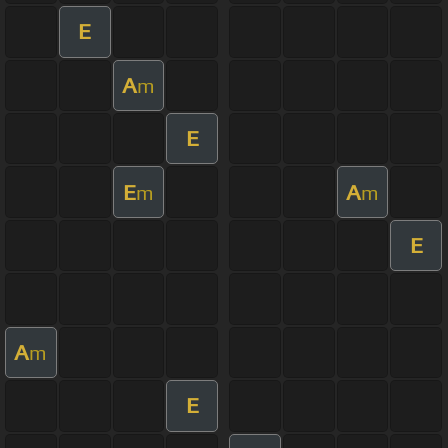
E
A
m
E
E
A
m
m
E
A
m
E