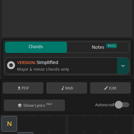
Chords
Beta
Notes
Simplified
VERSION:
Major & minor chords only
PDF
Midi
Edit
Hint
Autoscroll
Show
Lyrics
N