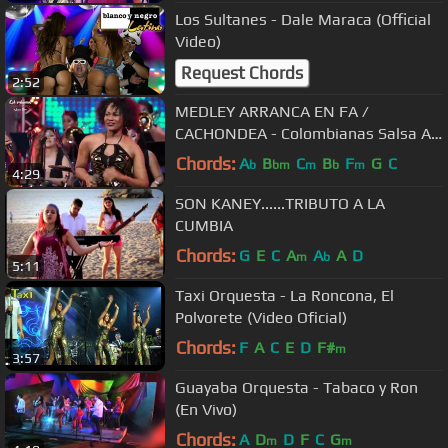
Los Sultanes - Dale Maraca (Official
Video)
Request Chords
2:52
MEDLEY ARRANCA EN FA /
CACHONDEA - Colombianas Salsa All
Star
Chords:
A
B
C
B
F
G
C
b
bm
m
b
m
4:29
SON KANEY......TRIBUTO A LA
CUMBIA
Chords:
G
E
C
A
A
A
D
m
b
5:11
Taxi Orquesta - La Roncona, El
Polvorete (Video Oficial)
Chords:
F
A
C
E
D
F#
m
3:57
Guayaba Orquesta - Tabaco y Ron
(En Vivo)
Chords:
A
D
D
F
C
G
m
m