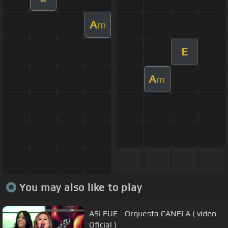
A
m
E
A
m
You may also like to play
ASI FUE - Orquesta CANELA ( video
Oficial )