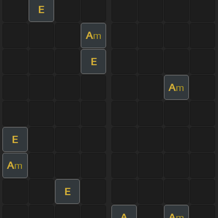
E
A
m
E
A
m
E
A
m
E
A
A
m