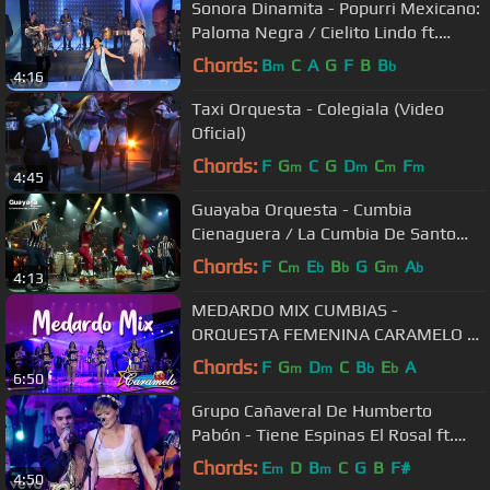
Sonora Dinamita - Popurri Mexicano:
Paloma Negra / Cielito Lindo ft.
Claudia Sierra
Chords:
B
C
A
G
F
B
B
m
b
4:16
Taxi Orquesta - Colegiala (Video
Oficial)
Chords:
F
G
C
G
D
C
F
m
m
m
m
4:45
Guayaba Orquesta - Cumbia
Cienaguera / La Cumbia De Santo
Domingo (En Vivo)
Chords:
F
C
E
B
G
G
A
m
b
b
m
b
4:13
MEDARDO MIX CUMBIAS -
ORQUESTA FEMENINA CARAMELO -
15 AÑOS DE ÉXITOS
Chords:
F
G
D
C
B
E
A
m
m
b
b
6:50
Grupo Cañaveral De Humberto
Pabón - Tiene Espinas El Rosal ft.
Jenny And The Mexicats (Live)
Chords:
E
D
B
C
G
B
F#
m
m
4:50