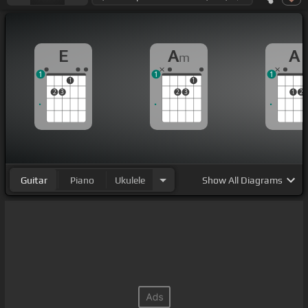
E
A
A
m
1
1
1
1
1
2
3
2
3
1
2
Guitar
Piano
Ukulele
Show
All Diagrams