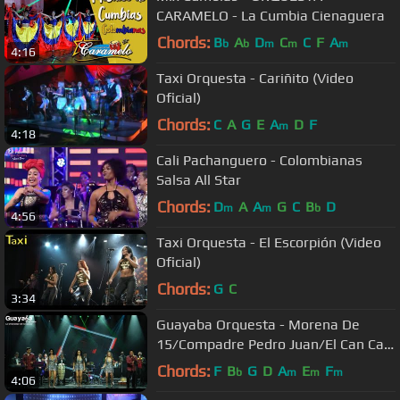
CARAMELO - La Cumbia Cienaguera
Chords:
B
A
D
C
C
F
A
b
b
m
m
m
4:16
Taxi Orquesta - Cariñito (Video
Oficial)
Chords:
C
A
G
E
A
D
F
m
4:18
Cali Pachanguero - Colombianas
Salsa All Star
Chords:
D
A
A
G
C
B
D
m
m
b
4:56
Taxi Orquesta - El Escorpión (Video
Oficial)
Chords:
G
C
3:34
Guayaba Orquesta - Morena De
15/Compadre Pedro Juan/El Can Can
(En Vivo)
Chords:
F
B
G
D
A
E
F
b
m
m
m
4:06