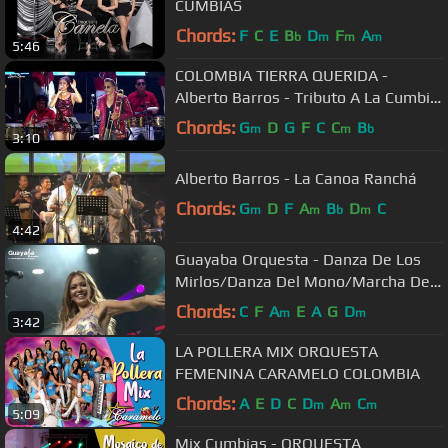
CUMBIAS
Chords:
F
C
E
B
D
F
A
b
m
m
m
5:46
COLOMBIA TIERRA QUERIDA -
Alberto Barros - Tributo A La Cumbia
Colombiana 4
Chords:
G
D
G
F
C
C
B
m
m
b
3:10
Alberto Barros - La Canoa Ranchá
Chords:
G
D
F
A
B
D
C
m
m
b
m
4:42
Guayaba Orquesta - Danza De Los
Mirlos/Danza Del Mono/Marcha Del
Pato (En Vivo)
Chords:
C
F
A
E
A
G
D
m
m
3:42
LA POLLERA MIX ORQUESTA
FEMENINA CARAMELO COLOMBIA
Chords:
A
E
D
C
D
A
C
m
m
m
5:09
Mix Cumbias - ORQUESTA