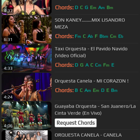
Chords:
D
C
G
E
A
B
m
m
m
4:37
SON KANEY........MIX LISANDRO
MEZA
Chords:
F
C
A
F
B
C
E
m
b
bm
m
b
6:31
Taxi Orquesta - El Pavido Navido
(Video Oficial)
Chords:
D
G
A
C
C
F
E
m
m
4:33
Orquesta Canela - MI CORAZON !
Chords:
B
C
A
E
D
E
B
m
m
m
4:24
Guayaba Orquesta - San Juanero/La
Cinta Verde (En Vivo)
Request Chords
4:06
ORQUESTA CANELA - CANELA