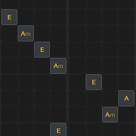
E
A
m
E
A
m
E
A
A
m
E