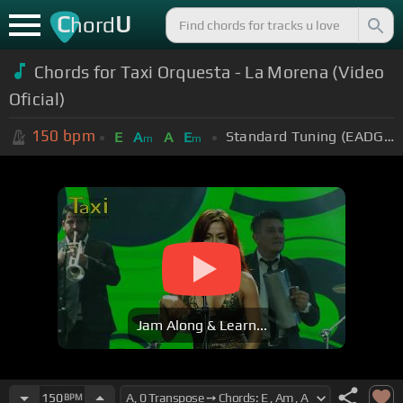
C
U
hord
Chords for Taxi Orquesta - La Morena (Video
Oficial)
150
bpm
Standard Tuning (EADGBE)
E
A
A
E
m
m
Jam Along & Learn...
150
BPM