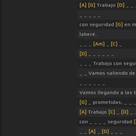
[A]
[G]
Trabajo
[D]
_ _ 
_ _ _ _ _
con seguridad
[G]
en mi
laberé.
_ _ _
[Am]
_
[C]
_
[D]
_ _ _ _ _ _
_ _ _ Trabajo con seg
_ _ Vamos saliendo de 
_ _ _ _ _ _
Vamos llegando a las t
[G]
_ prometidas, _ _ 
[A]
Trabajo
[C]
_
[D]
_ 
con _ _ _ _ seguridad
_ _
[A]
_
[D]
_ _ _