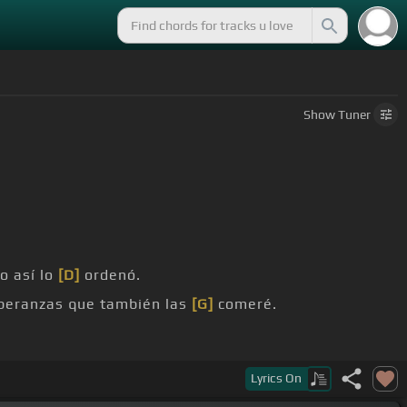
Show
Tuner
o así lo
[D]
ordenó.
peranzas que también las
[G]
comeré.
rrera
[G]
Lyrics
On