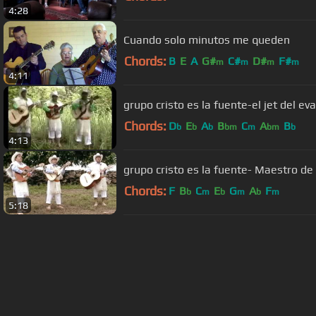
4:28
Cuando solo minutos me queden
Chords:
B
E
A
G#
C#
D#
F#
m
m
m
m
4:11
grupo cristo es la fuente-el jet del e
Chords:
D
E
A
B
C
A
B
b
b
b
bm
m
bm
b
4:13
grupo cristo es la fuente- Maestro de g
Chords:
F
B
C
E
G
A
F
b
m
b
m
b
m
5:18
About ChordU
Features
Term