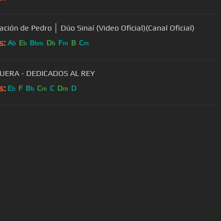
ación de Pedro │ Dúo Sinaí (Video Oficial)(Canal Oficial)
s:
A
E
B
D
F
B
C
b
b
bm
b
m
m
GUERA - DEDICADOS AL REY
s:
E
F
B
C
C
D
D
b
b
m
m
User Manual
Customer Support