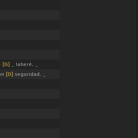
a
[G]
_ laberé. _
ran
[D]
seguridad. _