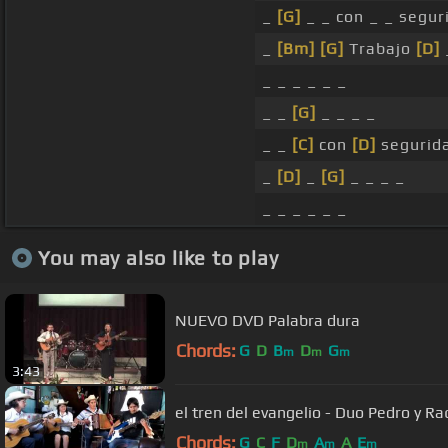
_
[G]
_ _ con _ _ segu
_
[Bm]
[G]
Trabajo
[D]
_ _ _ _ _ _
_ _
[G]
_ _ _ _
_ _
[C]
con
[D]
segurida
_
[D]
_
[G]
_ _ _ _
_ _ _ _ _ _
You may also like to play
NUEVO DVD Palabra dura
Chords:
G
D
B
D
G
m
m
m
3:43
el tren del evangelio - Duo Pedro y Ra
Chords:
G
C
F
D
A
A
E
m
m
m