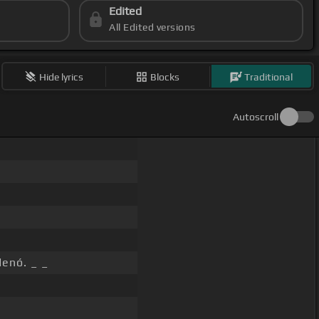
Edited
All Edited versions
Hide lyrics
Blocks
Traditional
Autoscroll
denó. _ _