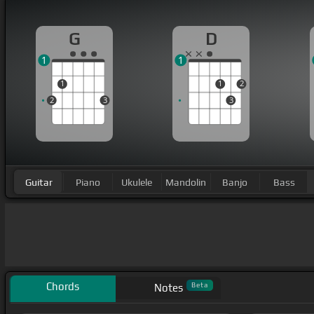
G
D
1
1
1
1
2
2
3
3
Guitar
Piano
Ukulele
Mandolin
Banjo
Bass
Chords
Beta
Notes