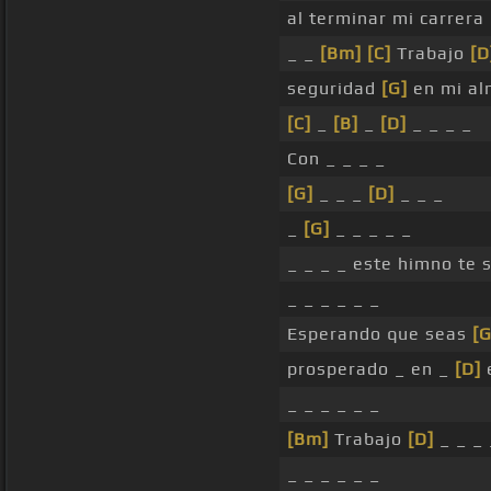
al terminar mi carrera
_ _
[Bm]
[C]
Trabajo
[D
seguridad
[G]
en mi al
[C]
_
[B]
_
[D]
_ _ _ _
Con _ _ _ _
[G]
_ _ _
[D]
_ _ _
_
[G]
_ _ _ _ _
_ _ _ _ este himno te
_ _ _ _ _ _
Esperando que seas
[G
prosperado _ en _
[D]
_ _ _ _ _ _
[Bm]
Trabajo
[D]
_ _ _ 
_ _ _ _ _ _