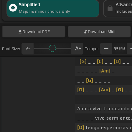
Simplified
Advanc
Major & minor chords only
Include
Download
PDF
Download
Midi
Font Size:
Tempo:
95
BPM
[G]
_ _
[C]
_ _
[D]
_ _
_ _ _ _ _
[Am]
_
_ _
[G]
_ _ _ _
[D]
_ _ _
[Am]
_
[G]
_ _
_ _ _ _ _
Ahora vivo trabajando 
_ _ _ _ Vivo sarmiento
[D]
tengo esperanzas 