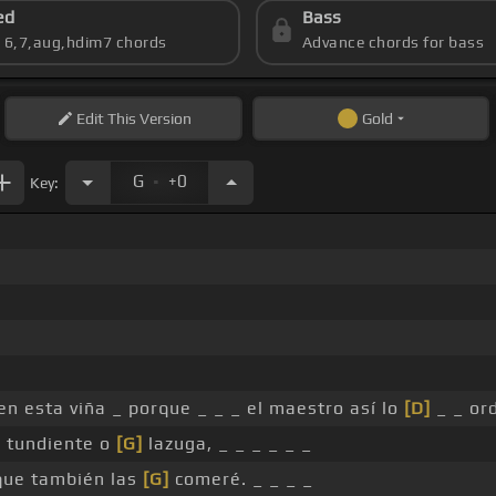
ed
Bass
s 6,7,aug,hdim7 chords
Advance chords for bass
Edit
This Version
Gold
.
G
+0
Key:
en esta viña _ porque _ _ _ el maestro así lo
[D]
_ _ or
, tundiente o
[G]
lazuga, _ _ _ _ _ _
que también las
[G]
comeré. _ _ _ _