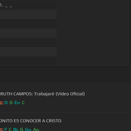
é. _ _
RUTH CAMPOS: Trabajaré (Vídeo Oficial)
s:
D
G
E
C
m
ONITO ES CONOCER A CRISTO
s:
F
C
B
G
G
A
b
m
m