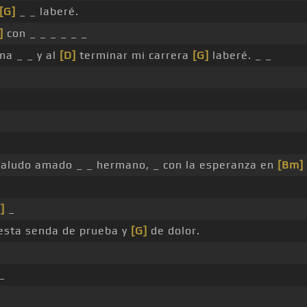
[G]
_ _ laberé.
]
con _ _ _ _ _ _
ma _ _ y al
[D]
terminar mi carrera
[G]
laberé. _ _
 saludo amado _ _ hermano, _ con la esperanza en
[Bm]
]
_
esta senda de prueba y
[G]
de dolor.
_