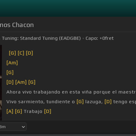
anos Chacon
Tuning:
Standard Tuning (EADGBE)
Capo:
+0
fret
[G]
[C]
[D]
[Am]
[G]
[D]
[Am]
[G]
Ahora vivo trabajando en esta viña porque el maestr
Vivo sarmiento, tundiente o
[G]
lazuga,
[D]
tengo es
[A]
[G]
Trabajo
[D]
con seguridad
[G]
en mi alma y al
[D]
terminar mi ca