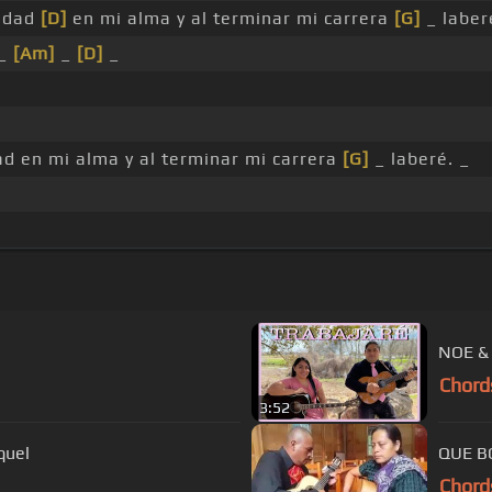
ridad
[D]
en mi alma y al terminar mi carrera
[G]
_ laber
_
[Am]
_
[D]
_
d en mi alma y al terminar mi carrera
[G]
_ laberé. _
NOE & 
Chord
3:52
quel
QUE B
Chord