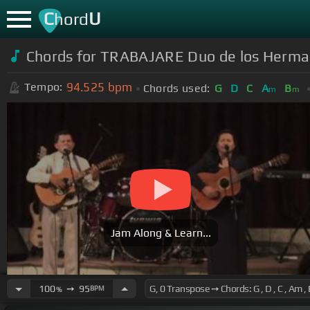
C
U
hord
Chords for TRABAJARE Duo de los Herm
94.525
bpm
Tempo:
Chords used:
G
D
C
A
B
m
m
Jam Along & Learn...
100
➙
95
BPM
%