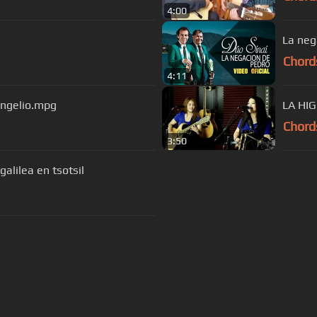
4:00
La neg
Chord
4:11
vangelio.mpg
LA HI
Chord
3:50
alilea en tsotsil
s Of Use
Privacy Policy
Cancellation & Refund Policy