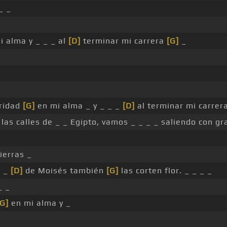
_ _
 alma y _ _ _ al
[D]
terminar mi carrera
[G]
_
uridad
[G]
en mi alma _ y _ _ _
[D]
al terminar mi carrer
las calles de _ _ Egipto, vamos _ _ _ _ saliendo con g
ierras _
_ _
[D]
de Moisés también
[G]
las corten flor. _ _ _ _
_ _
[G]
en mi alma y _