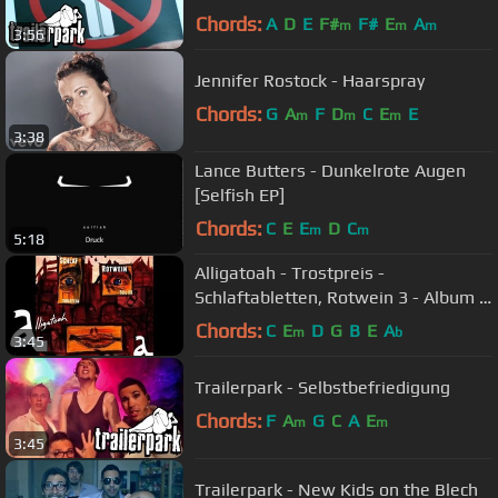
by Tai Jason (Official Video)
Chords:
A
D
E
F#
F#
E
A
m
m
m
3:56
Jennifer Rostock - Haarspray
Chords:
G
A
F
D
C
E
E
m
m
m
3:38
Lance Butters - Dunkelrote Augen
[Selfish EP]
Chords:
C
E
E
D
C
m
m
5:18
Alligatoah - Trostpreis -
Schlaftabletten, Rotwein 3 - Album -
Track 17
Chords:
C
E
D
G
B
E
A
m
b
3:45
Trailerpark - Selbstbefriedigung
Chords:
F
A
G
C
A
E
m
m
3:45
Trailerpark - New Kids on the Blech