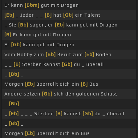
Er kann
[Bbm]
gut mit Drogen
[Eb]
_ Jeder _ _
[B]
hat
[Gb]
ein Talent
_ Sie
[Bb]
sagen, er
[Eb]
kann gut mit Drogen
[B]
Er kann gut mit Drogen
Er
[Gb]
kann gut mit Drogen
Vom Hobby zum
[Bb]
Beruf zum
[Eb]
Boden
_ _
[B]
Sterben kannst
[Gb]
du _ überall
_
[Bb]
_
Morgen
[Eb]
überrollt dich ein
[B]
Bus
Andere setzen
[Gb]
sich den goldenen Schuss
_
[Bb]
_ _
_
[Eb]
_ _ _ Sterben
[B]
kannst
[Gb]
du _ überall
_
[Bb]
_
Morgen
[Eb]
überrollt dich ein Bus