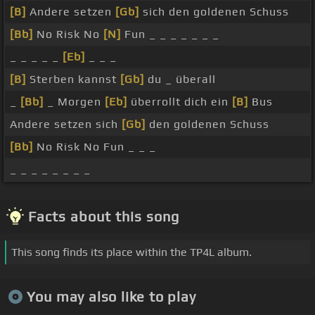
[B]
Andere setzen
[Gb]
sich den goldenen Schuss
[Bb]
No Risk No
[N]
Fun _ _ _ _ _ _ _
_ _ _ _ _
[Eb]
_ _ _
[B]
Sterben kannst
[Gb]
du _ überall
_
[Bb]
_ Morgen
[Eb]
überrollt dich ein
[B]
Bus
Andere setzen sich
[Gb]
den goldenen Schuss
[Bb]
No Risk No Fun _ _ _
_ _ _ _ _ _ _ _
Facts about this song
This song finds its place within the TP4L album.
You may also like to play