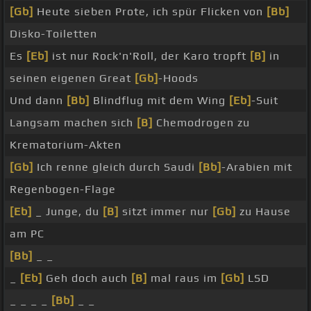
[Gb]
Heute sieben Prote, ich spür Flicken von
[Bb]
Disko-Toiletten
Es
[Eb]
ist nur Rock'n'Roll, der Karo tropft
[B]
in
seinen eigenen Great
[Gb]
-Hoods
Und dann
[Bb]
Blindflug mit dem Wing
[Eb]
-Suit
Langsam machen sich
[B]
Chemodrogen zu
Krematorium-Akten
[Gb]
Ich renne gleich durch Saudi
[Bb]
-Arabien mit
Regenbogen-Flage
[Eb]
_ Junge, du
[B]
sitzt immer nur
[Gb]
zu Hause
am PC
[Bb]
_ _
_
[Eb]
Geh doch auch
[B]
mal raus im
[Gb]
LSD
_ _ _ _
[Bb]
_ _