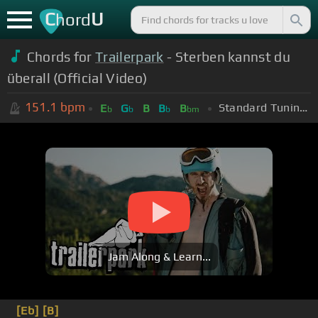
C
U
hord
Chords for
Trailerpark
- Sterben kannst du
überall (Official Video)
151.1
bpm
Standard Tuning (EADGBE)
E
G
B
B
B
b
b
b
bm
Jam Along & Learn...
[Eb]
[B]