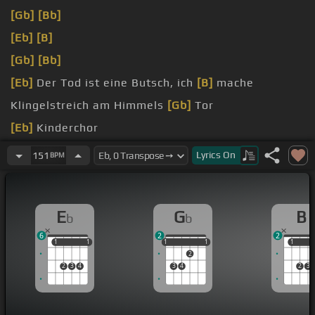
[Gb]
[Bb]
[Eb]
[B]
[Gb]
[Bb]
[Eb]
Der Tod ist eine Butsch, ich
[B]
mache
Klingelstreich am Himmels
[Gb]
Tor
[Eb]
Kinderchor
nicht
[Gb]
Liebe
Lyrics
On
151
BPM
Lebenslinie
E
G
B
b
b
6
2
2
1
1
1
1
1
1
1
1
1
1
1
2
2
3
4
3
4
2
3