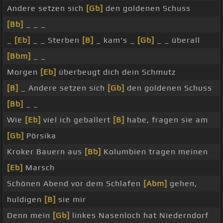
Andere setzen sich
[Gb]
den goldenen Schuss
[Bb]
_ _ _
_
[Eb]
_ _ Sterben
[B]
_ kam's _
[Gb]
_ _ überall
[Bbm]
_ _
Morgen
[Eb]
überbeugt dich dein Schmutz
[B]
_ Andere setzen sich
[Gb]
den goldenen Schuss
[Bb]
_ _
Wie
[Eb]
viel ich geballert
[B]
habe, fragen sie am
[Gb]
Pörsika
Kroker Bauern aus
[Bb]
Kolumbien tragen meinen
[Eb]
Marsch
Schönen Abend vor dem Schlafen
[Abm]
gehen,
huldigen
[B]
sie mir
Denn mein
[Gb]
linkes Nasenloch hat Niederndorf