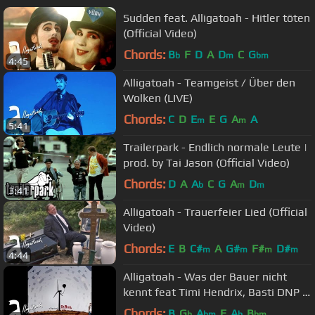
Sudden feat. Alligatoah - Hitler töten
(Official Video)
Chords:
B
F
D
A
D
C
G
b
m
bm
4:45
Alligatoah - Teamgeist / Über den
Wolken (LIVE)
Chords:
C
D
E
E
G
A
A
m
m
5:41
Trailerpark - Endlich normale Leute |
prod. by Tai Jason (Official Video)
Chords:
D
A
A
C
G
A
D
b
m
m
3:41
Alligatoah - Trauerfeier Lied (Official
Video)
Chords:
E
B
C#
A
G#
F#
D#
m
m
m
m
4:44
Alligatoah - Was der Bauer nicht
kennt feat Timi Hendrix, Basti DNP -
StRw 4 - Album - Track 12
Chords:
B
G
A
E
A
B
b
bm
b
bm