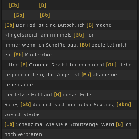
_
[Eb]
_ _ _ _
[B]
_ _ _
_ _
[Gb]
_ _ _
[Bb]
_ _ _
[Eb]
Der Tod ist eine Butsch, ich
[B]
mache
Klingelstreich am Himmels
[Gb]
Tor
Immer wenn ich Scheiße bau,
[Bb]
begleitet mich
ein
[Eb]
Kinderchor
_ Und
[B]
Groupie-Sex ist für mich nicht
[Gb]
Liebe
Leg mir ne Lein, die länger ist
[Eb]
als meine
Lebenslinie
Der letzte Held auf
[B]
dieser Erde
Sorry,
[Gb]
doch ich such mir lieber Sex aus,
[Bbm]
wie ich sterbe
[Eb]
Schenz mal wie viele Schutzengel werd
[B]
ich
noch verpraten