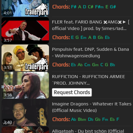
Chords:
F#
A
D
C#
F#
E
G#
m
4:01
FLER feat. FARID BANG ✖️AMG✖️► [
official Video ] prod. by Simes/Iad
Aslan/Bad Grooves
Chords:
E
G
E
A
B
G
E
m
b
b
3:57
Pimpulsiv feat. DNP, Sudden & Dana
- Wohnwagensiedlung
Chords:
E
A
C
G
C
G
B
b
b
m
m
b
3:51
RUFFICTION - RUFFICTION ARMEE
`PROD. JOHNNY
ILLSTRUMENT`(OFFICIAL HD VIDEO)
Request Chords
3:56
Imagine Dragons - Whatever It Takes
(Official Music Video)
Chords:
A
B
D
G
F
E
F
b
bm
b
b
m
b
3:40
Alligatoah - Du bist schön (Official