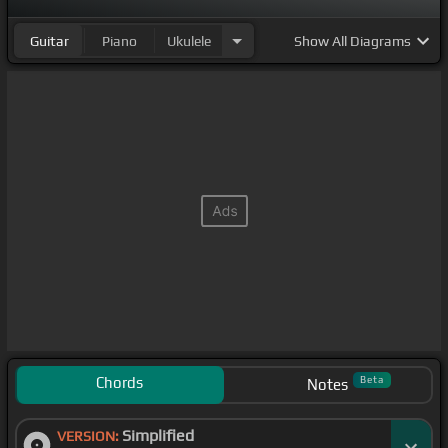
Guitar
Piano
Ukulele
Show
All Diagrams
Chords
Beta
Notes
Simplified
VERSION: