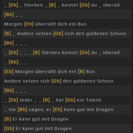
_
[Eb]
_ Sterben _
[B]
_ kannst
[Gb]
du _ überall
[Bb]
_ _
Morgen
[Eb]
überrollt dich ein Bus
[B]
_ Andere setzen
[Gb]
sich den goldenen Schuss
[Bb]
_ _ _
_
[Eb]
_ _ _
[B]
Sterben kannst
[Gb]
du _ überall
_
[Bb]
_ _
[Eb]
Morgen überrollt dich ein
[B]
Bus
Andere setzen sich
[Gb]
den goldenen Schuss
[Bb]
_ _ _
_
[Eb]
Jeder _ _
[B]
_ hat
[Gb]
ein Talent
_ Sie
[Bb]
sagen, er
[Eb]
kann gut mit Drogen
[B]
Er kann gut mit Drogen
[Gb]
Er kann gut mit Drogen