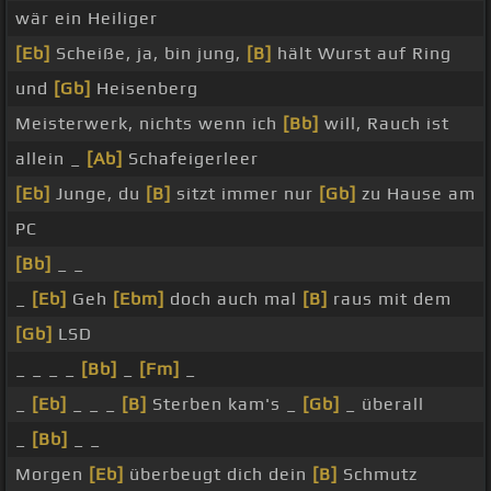
wär ein Heiliger
[Eb]
Scheiße, ja, bin jung,
[B]
hält Wurst auf Ring
und
[Gb]
Heisenberg
Meisterwerk, nichts wenn ich
[Bb]
will, Rauch ist
allein _
[Ab]
Schafeigerleer
[Eb]
Junge, du
[B]
sitzt immer nur
[Gb]
zu Hause am
PC
[Bb]
_ _
_
[Eb]
Geh
[Ebm]
doch auch mal
[B]
raus mit dem
[Gb]
LSD
_ _ _ _
[Bb]
_
[Fm]
_
_
[Eb]
_ _ _
[B]
Sterben kam's _
[Gb]
_ überall
_
[Bb]
_ _
Morgen
[Eb]
überbeugt dich dein
[B]
Schmutz