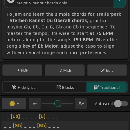
Major & minor chords only
To jam and learn the simple chords for Trailerpark
-
Sterben Kannst Du Überall chords
, practice
playing Gb, Bb, Eb, B, Gb and Eb in sequence. To
master the tempo, it's wise to start at
75 BPM
before aiming for the song's
151 BPM
. Given the
song's
key of Eb Major
, adjust the capo to align
with your vocal range and chord preference.
PDF
Midi
Edit
Hide lyrics
Blocks
Traditional
Autoscroll
_
[Eb]
_ _ _ _
[B]
_ _ _
_ _
[Gb]
_ _ _
[Bb]
_ _ _