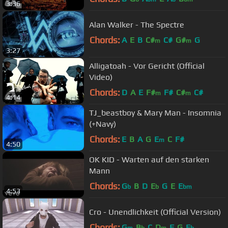
3:36
Alan Walker - The Spectre
Chords:
A
E
B
C#
C#
G#
G
m
m
3:27
Alligatoah - Vor Gericht (Official
Video)
Chords:
D
A
E
F#
F#
C#
C#
m
m
4:14
TJ_beastboy & Mary Man - Insomnia
(+Navy)
Chords:
E
B
A
G
E
C
F#
m
4:50
OK KID - Warten auf den starken
Mann
Chords:
G
B
D
E
G
E
E
b
b
bm
4:53
Cro - Unendlichkeit (Official Version)
Chords:
G
B
C
D
F
G
E