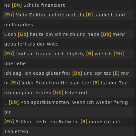
ne
[Bb]
Schule finanziert
[Eb]
Mein Doktor meinte mal, du
[B]
landest bald
im Paradies
Doch
[Gb]
heute bin ich reich und habe
[Bb]
mehr
geballert als der Wies
[Eb]
Und sie fragen mich täglich,
[B]
wie ich
[Gb]
überlebe
Ich sag, ich esse glutenfrei
[Bb]
und spritze
[E]
mir
In
[Eb]
jeder Schieften Herospritzel
[B]
ist der Tod
Ich mag den ersten
[Gb]
Kitzelred
_
[Bb]
Poolsportklamotten, wenn ich wieder fertig
bin
[Eb]
Früher reiste ein Rotwein
[B]
gemischt mit
Tabletten