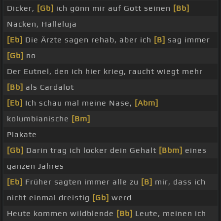
Dicker,
[Gb]
ich gönn mir auf Gott seinen
[Bb]
Nacken, Halleluja
[Eb]
Die Ärzte sagen rehab, aber ich
[B]
sag immer
[Gb]
no
Der Eutnel, den ich hier krieg, raucht wiegt mehr
[Bb]
als Cardalot
[Eb]
Ich schau mal meine Nase,
[Abm]
kolumbianische
[Bm]
Plakate
[Gb]
Darin trag ich locker dein Gehalt
[Bbm]
eines
ganzen Jahres
[Eb]
Früher sagten immer alle zu
[B]
mir, dass ich
nicht einmal dreistig
[Gb]
werd
Heute kommen wildblende
[Bb]
Leute, meinen ich