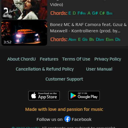
Video)
Chords:
E
D
F#
A
G#
C#
B
m
m
4:06
Bonez MC & RAF Camora feat. Gzuz &
Maxwell - Kontrollieren (prod. by
Beataura & RAF Camora)
Chords:
A
E
G
B
D
E
D
bm
b
b
bm
bm
b
3:52
About ChordU
Features
Terms Of Use
Privacy Policy
Cancellation & Refund Policy
User Manual
Customer Support
Made with love and passion for music
Follow us on
Facebook