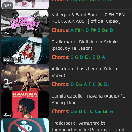
m
b
m
b
3:56
Kollegah & Farid Bang - "ZIEH DEN
RUCKSACK AUS" [ official Video ]
Chords:
A
F#
D
F#
E
B
B
m
m
2:42
Trailerpark - Bleib in der Schule
(prod. by Tai Jason)
Chords:
C
G
D
E
E
B
A
m
4:47
Alligatoah - Lass liegen (Official
Video)
Chords:
D
D
A
F
C
B
D
m
b
b
4:30
Camila Cabello - Havana (Audio) ft.
Young Thug
Chords:
G
D
E
G
C
G
A
m
b
m
b
3:39
Trailerpark - Armut treibt
Jugendliche in die Popmusik | prod.