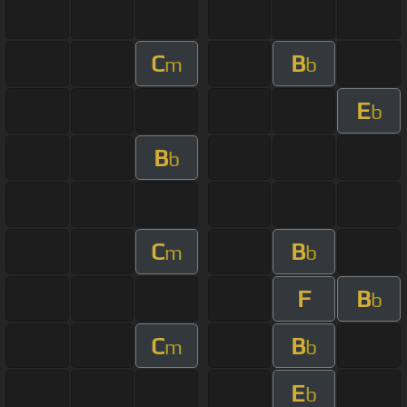
C
B
m
b
E
b
B
b
C
B
m
b
F
B
b
C
B
m
b
E
b