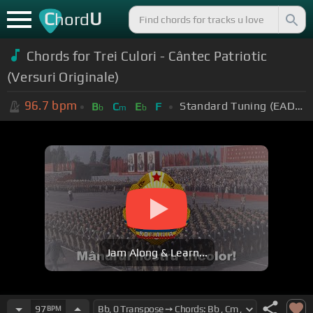
C
U
hord
Chords for Trei Culori - Cântec Patriotic
(Versuri Originale)
96.7
bpm
Standard Tuning (EADGBE)
B
C
E
F
b
m
b
Jam Along & Learn...
97
BPM