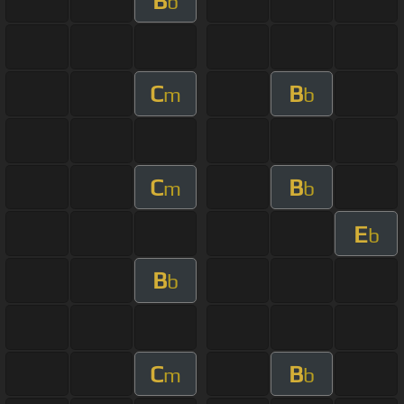
B
b
C
B
m
b
C
B
m
b
E
b
B
b
C
B
m
b