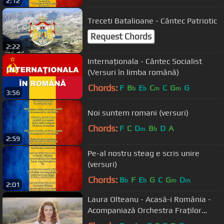
2:12
Treceti Batalioane - Cântec Patriotic
Request Chords
2:22
Internaționala - Cântec Socialist
(Versuri în limba română)
Chords:
F
B
E
C
C
G
G
b
b
m
m
3:56
Noi suntem romani (versuri)
Chords:
F
C
D
B
D
A
m
b
2:59
Pe-al nostru steag e scris unire
(versuri)
Chords:
B
F
E
G
C
G
D
b
b
m
m
2:01
Laura Olteanu - Acasă-i România -
Acompaniază Orchestra Fraților
Advahov