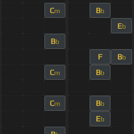
C
B
m
b
E
b
B
b
F
B
b
C
B
m
b
C
B
m
b
E
b