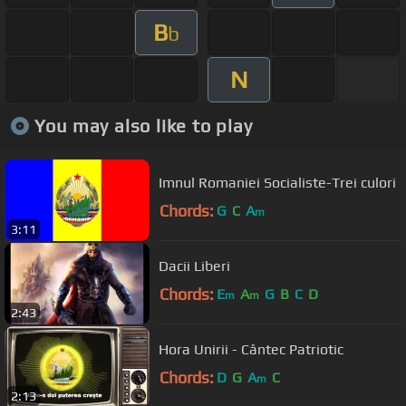
B
b
N
You may also like to play
Imnul Romaniei Socialiste-Trei culori
Chords:
G
C
A
m
3:11
Dacii Liberi
Chords:
E
A
G
B
C
D
m
m
2:43
Hora Unirii - Cântec Patriotic
Chords:
D
G
A
C
m
2:13