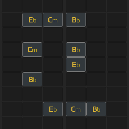
E
C
B
b
m
b
C
B
m
b
E
b
B
b
E
C
B
b
m
b