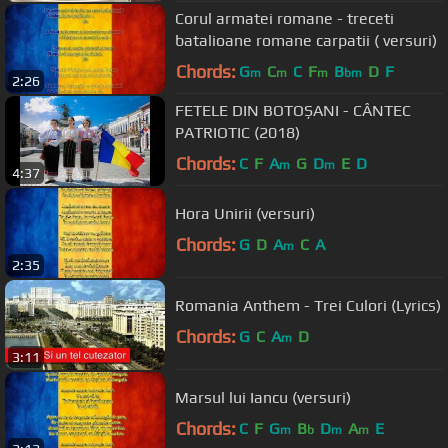
Corul armatei romane - treceti
batalioane romane carpatii ( versuri)
Chords:
G
C
C
F
B
D
F
m
m
m
bm
2:26
FETELE DIN BOTOȘANI - CÂNTEC
PATRIOTIC (2018)
Chords:
C
F
A
G
D
E
D
m
m
4:37
Hora Unirii (versuri)
Chords:
G
D
A
C
A
m
2:35
Romania Anthem - Trei Culori (Lyrics)
Chords:
G
C
A
D
m
3:11
Marsul lui Iancu (versuri)
Chords:
C
F
G
B
D
A
E
m
b
m
m