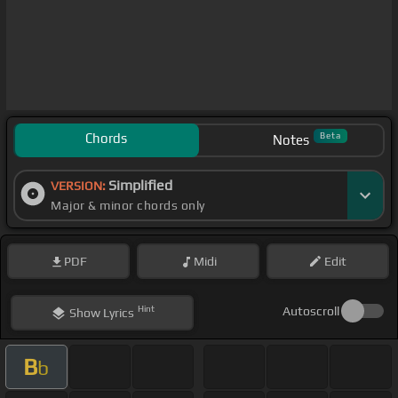
Chords
Beta
Notes
Simplified
VERSION:
Major & minor chords only
PDF
Midi
Edit
Hint
Autoscroll
Show
Lyrics
B
b