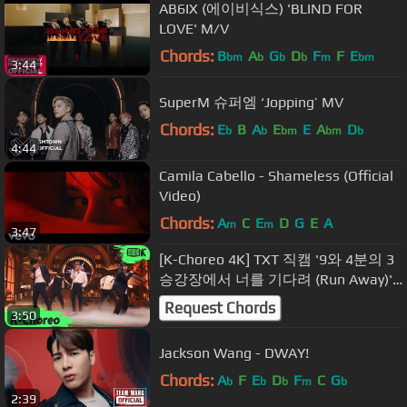
AB6IX (에이비식스) 'BLIND FOR
LOVE' M/V
Chords:
B
A
G
D
F
F
E
bm
b
b
b
m
bm
3:44
SuperM 슈퍼엠 ‘Jopping’ MV
Chords:
E
B
A
E
E
A
D
b
b
bm
bm
b
4:44
Camila Cabello - Shameless (Official
Video)
Chords:
A
C
E
D
G
E
A
m
m
3:47
[K-Choreo 4K] TXT 직캠 '9와 4분의 3
승강장에서 너를 기다려 (Run Away)'
(TXT Choreography) l @MusicBank
Request Chords
3:50
191025
Jackson Wang - DWAY!
Chords:
A
F
E
D
F
C
G
b
b
b
m
b
2:39