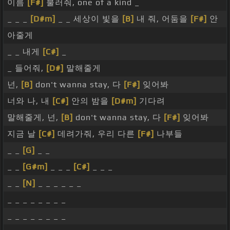
이름
[F#]
불러줘, one of a kind _
_ _ _
[D#m]
_ _ 세상이 빛을
[B]
내 줘, 어둠을
[F#]
안
아줄게
_ _ 내게
[C#]
_
_ 들어줘,
[D#]
말해줄게
넌,
[B]
don't wanna stay, 다
[F#]
잊어봐
너와 나, 내
[C#]
안의 밤을
[D#m]
기다려
말해줄게, 넌,
[B]
don't wanna stay, 다
[F#]
잊어봐
지금 날
[C#]
데려가줘, 우리 다른
[F#]
나부들
_ _
[G]
_ _
_ _
[G#m]
_ _ _
[C#]
_ _ _
_ _
[N]
_ _ _ _ _ _
_ _ _ _ _ _ _ _
_ _ _ _ _ _ _ _