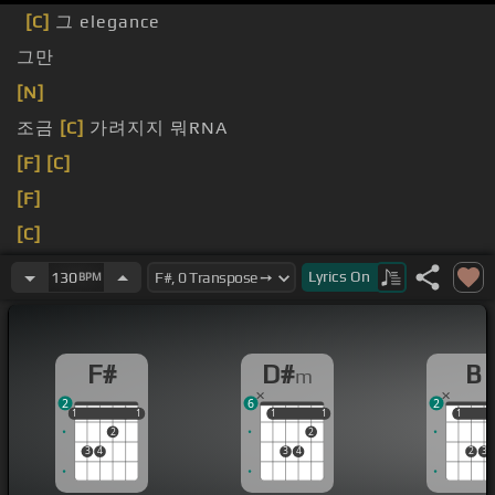
[C]
그 elegance
그만
[N]
조금
[C]
가려지지 뭐RNA
[F]
[C]
[F]
[C]
[F]
Lyrics
On
130
BPM
F#
D#
B
m
2
6
2
1
1
1
1
1
1
1
1
1
1
1
2
2
3
4
3
4
2
3