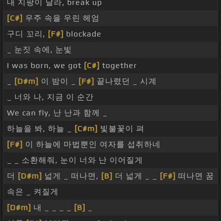
내 지팡이 날라, break up
[C#]
우주 속을 우린 헤엄
구디 꼬리,
[F#]
blockade
_ 눈짓 속에, 눈빛
I was born, we got
[C#]
together
_
[D#m]
이 밤이 _
[F#]
끝나렸던 _ 시계
_ 너와 나, 지금 이 순간
We can fly, 난 난과 함께 _
하늘을 봐, 하늘 _
[C#m]
빛불꽃이 펴
[F#]
이 하늘에 마법뿐인 여자를 섭취하네
_ _ 소환해줘, 눈이 너와 난 이어질게
더
[D#m]
넓게 _ 떠나면,
[B]
더 넓게 _ _
[F#]
떠나면 꿈
속은 _ 켜질게
[D#m]
내 _ _ _ _
[B]
_