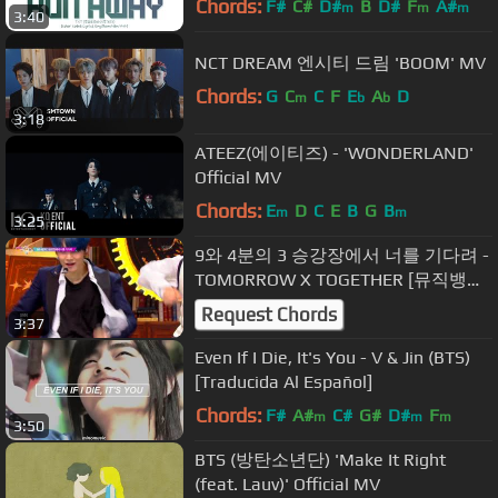
Chords:
F#
C#
D#
B
D#
F
A#
m
m
m
3:40
NCT DREAM 엔시티 드림 'BOOM' MV
Chords:
G
C
C
F
E
A
D
m
b
b
3:18
ATEEZ(에이티즈) - 'WONDERLAND'
Official MV
Chords:
E
D
C
E
B
G
B
m
m
3:25
9와 4분의 3 승강장에서 너를 기다려 -
TOMORROW X TOGETHER [뮤직뱅크
Music Bank] 20191025
Request Chords
3:37
Even If I Die, It's You - V & Jin (BTS)
[Traducida Al Español]
Chords:
F#
A#
C#
G#
D#
F
m
m
m
3:50
BTS (방탄소년단) 'Make It Right
(feat. Lauv)' Official MV