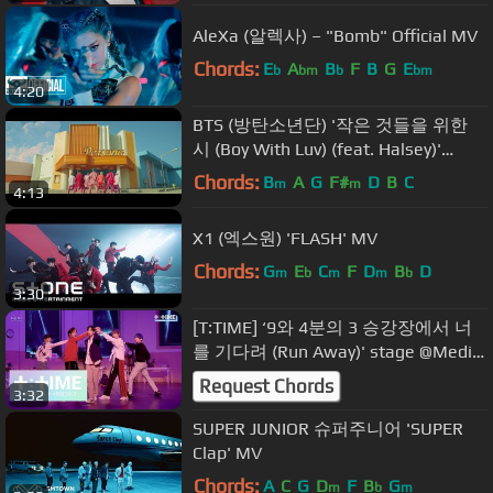
AleXa (알렉사) – "Bomb" Official MV
Chords:
E
A
B
F
B
G
E
b
bm
b
bm
4:20
BTS (방탄소년단) '작은 것들을 위한
시 (Boy With Luv) (feat. Halsey)'
Official MV
Chords:
B
A
G
F#
D
B
C
m
m
4:13
X1 (엑스원) 'FLASH' MV
Chords:
G
E
C
F
D
B
D
m
b
m
m
b
3:30
[T:TIME] ‘9와 4분의 3 승강장에서 너
를 기다려 (Run Away)' stage @Media
Showcase #TTCAM - TXT (투모로우바
Request Chords
3:32
이투게더)
SUPER JUNIOR 슈퍼주니어 'SUPER
Clap' MV
Chords:
A
C
G
D
F
B
G
m
b
m