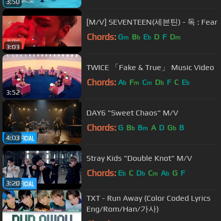
3:50
[M/V] SEVENTEEN(세븐틴) - 독 : Fear
Chords:
G
B
E
D
F
D
m
b
b
m
3:03
TWICE 「Fake & True」 Music Video
Chords:
A
F
C
D
F
C
E
b
m
m
b
b
3:52
DAY6 "Sweet Chaos" M/V
Chords:
G
B
B
A
D
G
B
b
m
b
4:03
Stray Kids "Double Knot" M/V
Chords:
E
C
D
C
A
G
F
b
b
m
b
3:20
TXT - Run Away (Color Coded Lyrics
Eng/Rom/Han/가사)