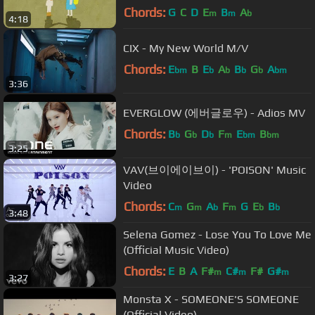
Chords:
G
C
D
E
B
A
m
m
b
4:18
CIX - My New World M/V
Chords:
E
B
E
A
B
G
A
bm
b
b
b
b
bm
3:36
EVERGLOW (에버글로우) - Adios MV
Chords:
B
G
D
F
E
B
b
b
b
m
bm
bm
3:25
VAV(브이에이브이) - 'POISON' Music
Video
Chords:
C
G
A
F
G
E
B
m
m
b
m
b
b
3:48
Selena Gomez - Lose You To Love Me
(Official Music Video)
Chords:
E
B
A
F#
C#
F#
G#
m
m
m
3:27
Monsta X - SOMEONE'S SOMEONE
(Official Video)