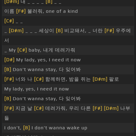
[D#m]
내 _ _ _ _
[B]
_ _
이름
[F#]
불러줘, one of a kind
[C#]
_ _
_
[D#m]
_ _ _ 세상이
[B]
비교돼서, _ 너란
[F#]
우주에
서
_ My
[C#]
baby, 내게 데려가줘
[D#]
My lady, yes, I need it now
[B]
Don't wanna stay, 다 잊어봐
[F#]
너와 나
[C#]
함께하면, 밤을 쥐는
[D#m]
팔로
My lady, yes, I need it now
[B]
Don't wanna stay, 다 잊어봐
[F#]
지금 날
[C#]
데려가줘, 우리 다른
[F#]
[D#m]
나부
들
I don't,
[B]
I don't wanna wake up