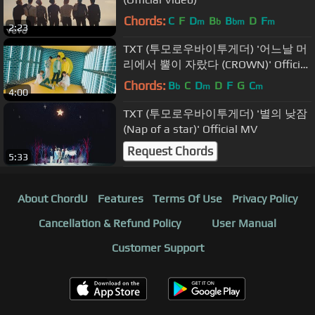
Chords:
C
F
D
B
B
D
F
m
b
bm
m
2:23
TXT (투모로우바이투게더) '어느날 머
리에서 뿔이 자랐다 (CROWN)' Official
MV
Chords:
B
C
D
D
F
G
C
b
m
m
4:00
TXT (투모로우바이투게더) '별의 낮잠
(Nap of a star)' Official MV
Request Chords
5:33
About ChordU
Features
Terms Of Use
Privacy Policy
Cancellation & Refund Policy
User Manual
Customer Support