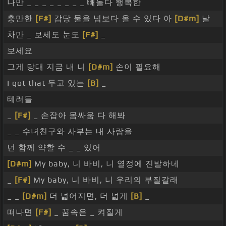
나만 _ _ _ _ _ _ _ _ 빼돌다 행복한
충만한
[F#]
감당 물을 넘보다 올 수 있다 아
[D#m]
날
차만 _ 보세도 눈도
[F#]
_
보세요
그게 당대 지금 내 니
[D#m]
손이 필요해
I got that 두고 있는
[B]
_
테러들
_
[F#]
_ 손잡아 몸싸움 다 해봐
_ _ 수녀친구와 사부는 내 사람을
넌 함께 약할 수 _ _ 있어
[D#m]
My baby, 니 바비, 니 열정에 진발하네
_
[F#]
My baby, 니 바비, 니 우리의 부질갈래
_ _
[D#m]
더 넓어지면, 더 넓게
[B]
_
떠나면
[F#]
_ 꿈속은 _ 켜질게