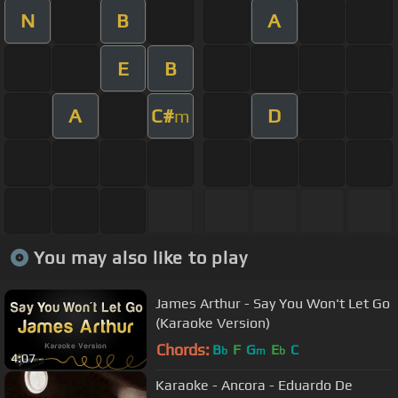
N
B
A
E
B
A
C#
D
m
You may also like to play
James Arthur - Say You Won't Let Go
(Karaoke Version)
Chords:
B
F
G
E
C
b
m
b
4:07
Karaoke - Ancora - Eduardo De