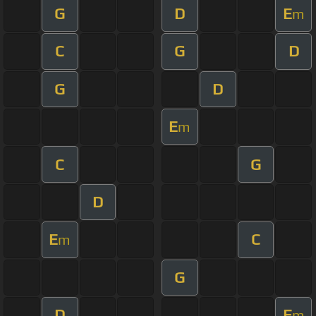
G
D
E
m
C
G
D
G
D
E
m
C
G
D
E
C
m
G
D
E
m