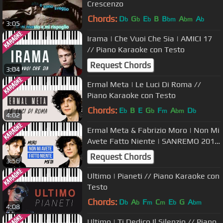
Crescenzo
Chords:
D
G
E
B
B
A
A
b
b
b
bm
bm
b
3:05
Irama | Che Vuoi Che Sia | AMICI 17
// Piano Karaoke con Testo
Request Chords
3:04
Ermal Meta | Le Luci Di Roma //
Piano Karaoke con Testo
Chords:
E
B
E
G
F
A
D
b
b
m
bm
b
4:02
Ermal Meta & Fabrizio Moro | Non Mi
Avete Fatto Niente | SANREMO 2018
// Piano Karaoke con Testo
Request Chords
3:56
Ultimo | Pianeti // Piano Karaoke con
Testo
Chords:
D
A
F
C
E
G
A
b
b
m
m
b
bm
4:08
Ultimo | Ti Dedico Il Silenzio // Piano