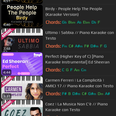
4:51
Birdy - People Help The People
(Karaoke Version)
Chords:
G
B
A
E
D
F
b
bm
b
bm
b
4:40
Ultimo | Sabbia // Piano Karaoke con
Testo
Chords:
F
C#
A#
F#
D#
F
G
m
m
m
3:48
Perfect (Higher Key of C) [Piano
Karaoke Instrumental] Ed Sheeran
Chords:
C
G
F
A
C
m
m
4:44
Carmen Ferreri | La Complicità |
AMICI 17 // Piano Karaoke con Testo
Chords:
F#
B
D#
C#
G#
D
A#
m
m
m
3:31
Coez | La Musica Non C'è // Piano
Karaoke con Testo