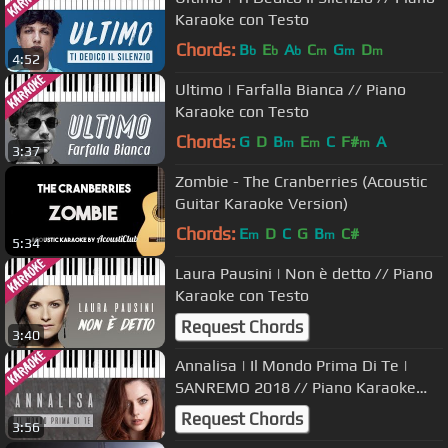
Karaoke con Testo
Chords:
B
E
A
C
G
D
b
b
b
m
m
m
4:52
Ultimo | Farfalla Bianca // Piano
Karaoke con Testo
Chords:
G
D
B
E
C
F#
A
m
m
m
3:37
Zombie - The Cranberries (Acoustic
Guitar Karaoke Version)
Chords:
E
D
C
G
B
C#
m
m
5:34
Laura Pausini | Non è detto // Piano
Karaoke con Testo
Request Chords
3:40
Annalisa | Il Mondo Prima Di Te |
SANREMO 2018 // Piano Karaoke
con Testo
Request Chords
3:56