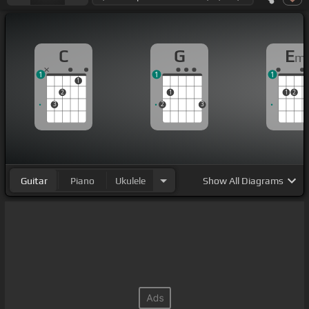
C
G
E
m
1
1
1
1
2
1
1
2
3
2
3
Guitar
Piano
Ukulele
Show
All Diagrams