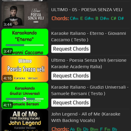
ULTIMO - 05 - POESIA SENZA VELI
Chords:
C#
E
G#
B
D#
C#
D#
m
m
m
3:44
Karaoke Italiano - Eterno - Giovanni
Caccamo ( Testo )
Request Chords
3:47
Ultimo - Poesia Senza Veli (versione
Karaoke Academy Italia)
Request Chords
4:16
Karaoke Italiano - Giudizi Universali -
Samuele Bersani ( Testo )
Request Chords
4:11
John Legend - All of Me (Karaoke
With Backing Vocals)
Chords:
A
E
D
B
F
F
B
b
b
b
bm
m
b