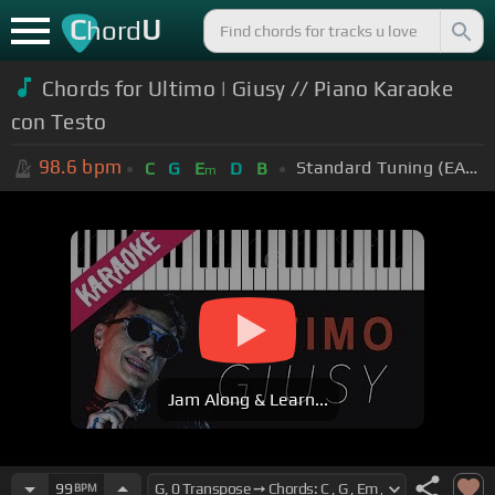
C
U
hord
Chords for Ultimo | Giusy // Piano Karaoke
con Testo
98.6
bpm
Standard Tuning (EADGBE)
C
G
E
D
B
m
Jam Along & Learn...
99
BPM