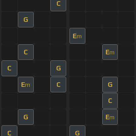
C
G
E
m
C
E
m
C
G
E
C
G
m
C
G
E
m
C
G