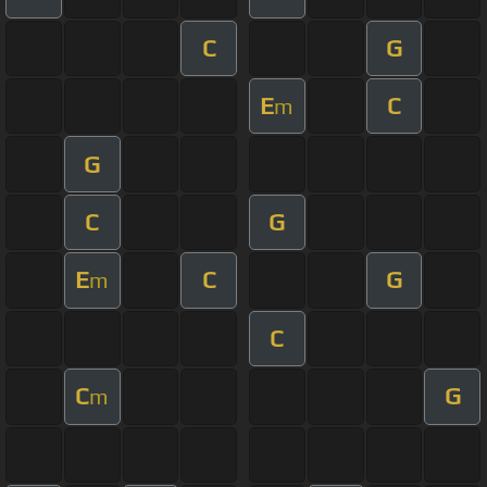
C
G
E
C
m
G
C
G
E
C
G
m
C
C
G
m