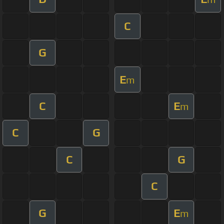
C
G
E
m
C
E
m
C
G
C
G
C
G
E
m