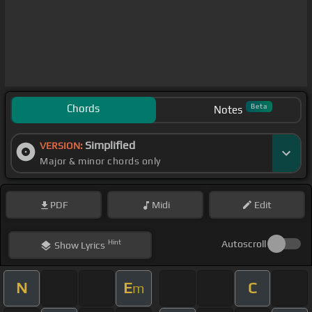
Chords
Beta
Notes
Simplified
VERSION:
Major & minor chords only
PDF
Midi
Edit
Hint
Autoscroll
Show
Lyrics
N
E
C
m