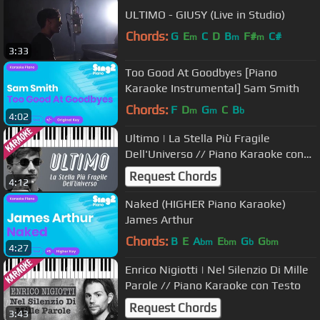
ULTIMO - GIUSY (Live in Studio)
Chords:
G
E
C
D
B
F#
C#
m
m
m
3:33
Too Good At Goodbyes [Piano
Karaoke Instrumental] Sam Smith
Chords:
F
D
G
C
B
m
m
b
4:02
Ultimo | La Stella Più Fragile
Dell'Universo // Piano Karaoke con
Testo
Request Chords
4:12
Naked (HIGHER Piano Karaoke)
James Arthur
Chords:
B
E
A
E
G
G
bm
bm
b
bm
4:27
Enrico Nigiotti | Nel Silenzio Di Mille
Parole // Piano Karaoke con Testo
Request Chords
3:43