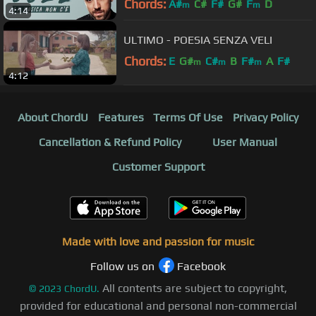
Chords:
A#
C#
F#
G#
F
D
m
m
4:14
ULTIMO - POESIA SENZA VELI
Chords:
E
G#
C#
B
F#
A
F#
m
m
m
4:12
About ChordU
Features
Terms Of Use
Privacy Policy
Cancellation & Refund Policy
User Manual
Customer Support
Made with love and passion for music
Follow us on
Facebook
All contents are subject to copyright,
©
2023
ChordU.
provided for educational and personal non-commercial