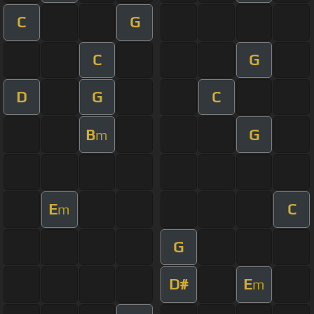
C
G
C
G
D
G
C
B
G
m
E
C
m
G
D#
E
m