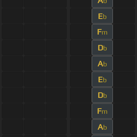
A
b
E
b
F
m
D
b
A
b
E
b
D
b
F
m
A
b