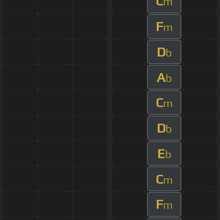
C
m
F
m
D
b
A
b
C
m
D
b
E
b
C
m
F
m