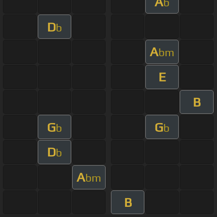
A
b
D
b
A
bm
E
B
G
G
b
b
D
b
A
bm
B