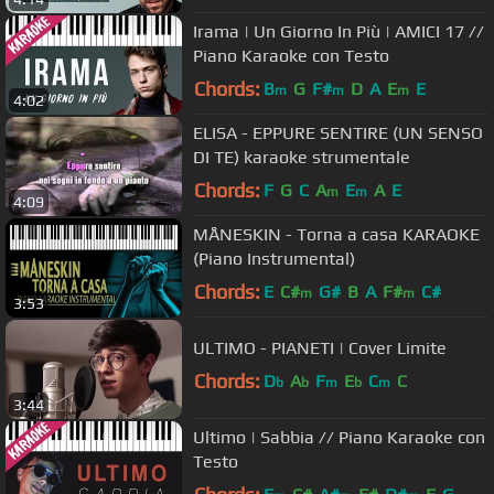
Irama | Un Giorno In Più | AMICI 17 //
Piano Karaoke con Testo
Chords:
B
G
F#
D
A
E
E
m
m
m
4:02
ELISA - EPPURE SENTIRE (UN SENSO
DI TE) karaoke strumentale
Chords:
F
G
C
A
E
A
E
m
m
4:09
MÅNESKIN - Torna a casa KARAOKE
(Piano Instrumental)
Chords:
E
C#
G#
B
A
F#
C#
m
m
3:53
ULTIMO - PIANETI | Cover Limite
Chords:
D
A
F
E
C
C
b
b
m
b
m
3:44
Ultimo | Sabbia // Piano Karaoke con
Testo