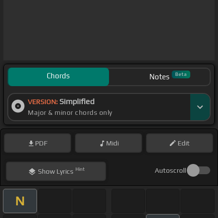
Chords
Beta
Notes
Simplified
VERSION:
Major & minor chords only
PDF
Midi
Edit
Hint
Autoscroll
Show
Lyrics
N