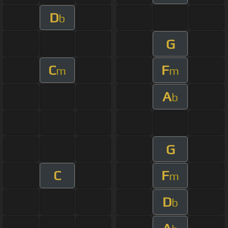
D
b
G
C
F
m
m
A
b
G
C
F
m
D
b