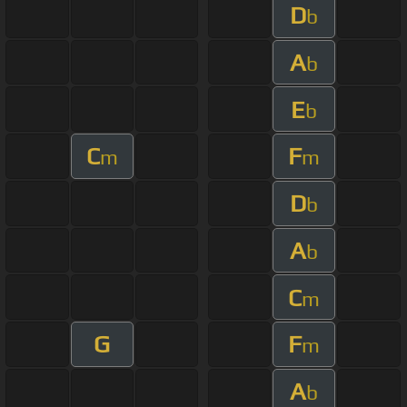
D
b
A
b
E
b
C
F
m
m
D
b
A
b
C
m
G
F
m
A
b