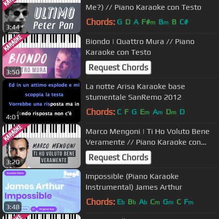
Me?) // Piano Karaoke con Testo
Chords:
G
D
A
F#
B
B
C#
m
m
3:44
Biondo | Quattro Mura // Piano
Karaoke con Testo
Request Chords
3:50
La notte Arisa Karaoke base
stumentale SanRemo 2012
Chords:
C
F
G
E
A
D
D
m
m
m
4:01
Marco Mengoni | Ti Ho Voluto Bene
Veramente // Piano Karaoke con
Testo
Request Chords
3:20
Impossible (Piano Karaoke
Instrumental) James Arthur
Chords:
E
B
A
C
G
C
F
b
b
b
m
m
m
3:48