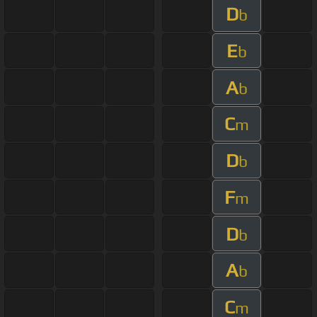
D
b
E
b
A
b
C
m
D
b
F
m
D
b
A
b
C
m