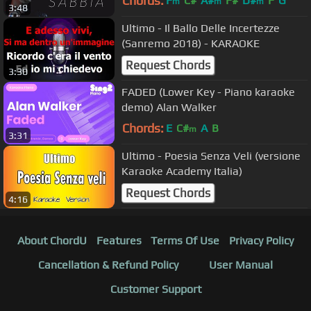
Chords:
F
C#
A#
F#
D#
F
G
m
m
m
3:48
Ultimo - Il Ballo Delle Incertezze
(Sanremo 2018) - KARAOKE
Request Chords
3:30
FADED (Lower Key - Piano karaoke
demo) Alan Walker
Chords:
E
C#
A
B
m
3:31
Ultimo - Poesia Senza Veli (versione
Karaoke Academy Italia)
Request Chords
4:16
About ChordU
Features
Terms Of Use
Privacy Policy
Cancellation & Refund Policy
User Manual
Customer Support