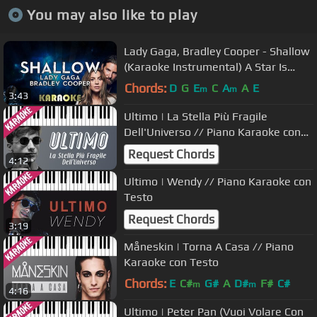
You may also like to play
Lady Gaga, Bradley Cooper - Shallow
(Karaoke Instrumental) A Star Is
Born
Chords:
D
G
E
C
A
A
E
m
m
3:43
Ultimo | La Stella Più Fragile
Dell'Universo // Piano Karaoke con
Testo
Request Chords
4:12
Ultimo | Wendy // Piano Karaoke con
Testo
Request Chords
3:19
Måneskin | Torna A Casa // Piano
Karaoke con Testo
Chords:
E
C#
G#
A
D#
F#
C#
m
m
4:16
Ultimo | Peter Pan (Vuoi Volare Con