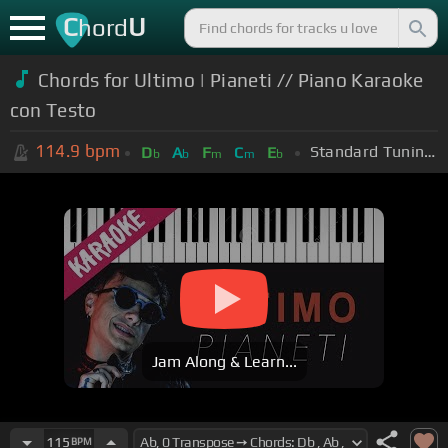
C
U
hord
Chords for Ultimo | Pianeti // Piano Karaoke
con Testo
114.9
bpm
Standard Tuning (EADGBE)
D
A
F
C
E
b
b
m
m
b
Jam Along & Learn...
115
BPM