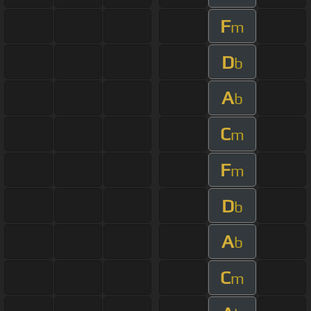
F
m
D
b
A
b
C
m
F
m
D
b
A
b
C
m