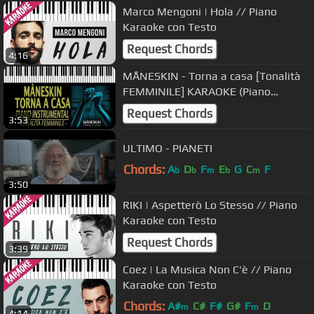
Marco Mengoni | Hola // Piano
Karaoke con Testo
Request Chords
4:16
MÅNESKIN - Torna a casa [Tonalità
FEMMINILE] KARAOKE (Piano
Instrumental)
Request Chords
3:53
ULTIMO - PIANETI
Chords:
A
D
F
E
G
C
F
b
b
m
b
m
3:50
RIKI | Aspetterò Lo Stesso // Piano
Karaoke con Testo
Request Chords
3:39
Coez | La Musica Non C'è // Piano
Karaoke con Testo
Chords:
A#
C#
F#
G#
F
D
m
m
4:14