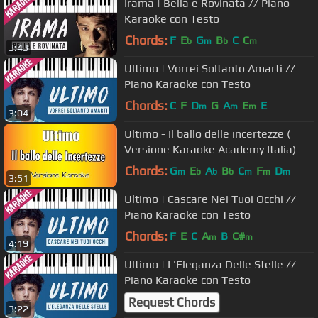
Irama | Bella e Rovinata // Piano
Karaoke con Testo
Chords:
F
E
G
B
C
C
b
m
b
m
3:43
Ultimo | Vorrei Soltanto Amarti //
Piano Karaoke con Testo
Chords:
C
F
D
G
A
E
E
m
m
m
3:04
Ultimo - Il ballo delle incertezze (
Versione Karaoke Academy Italia)
Chords:
G
E
A
B
C
F
D
m
b
b
b
m
m
m
3:51
Ultimo | Cascare Nei Tuoi Occhi //
Piano Karaoke con Testo
Chords:
F
E
C
A
B
C#
m
m
4:19
Ultimo | L'Eleganza Delle Stelle //
Piano Karaoke con Testo
Request Chords
3:22