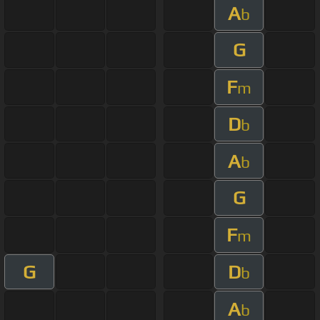
A
b
G
F
m
D
b
A
b
G
F
m
G
D
b
A
b