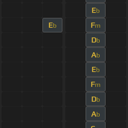
E
b
E
F
b
m
D
b
A
b
E
b
F
m
D
b
A
b