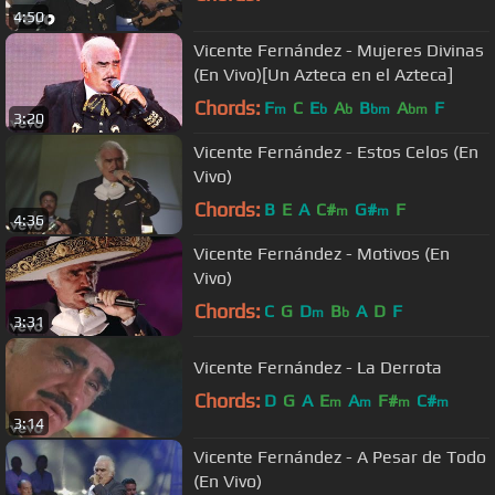
4:50
Vicente Fernández - Mujeres Divinas
(En Vivo)[Un Azteca en el Azteca]
Chords:
F
C
E
A
B
A
F
m
b
b
bm
bm
3:20
Vicente Fernández - Estos Celos (En
Vivo)
Chords:
B
E
A
C#
G#
F
m
m
4:36
Vicente Fernández - Motivos (En
Vivo)
Chords:
C
G
D
B
A
D
F
m
b
3:31
Vicente Fernández - La Derrota
Chords:
D
G
A
E
A
F#
C#
m
m
m
m
3:14
Vicente Fernández - A Pesar de Todo
(En Vivo)