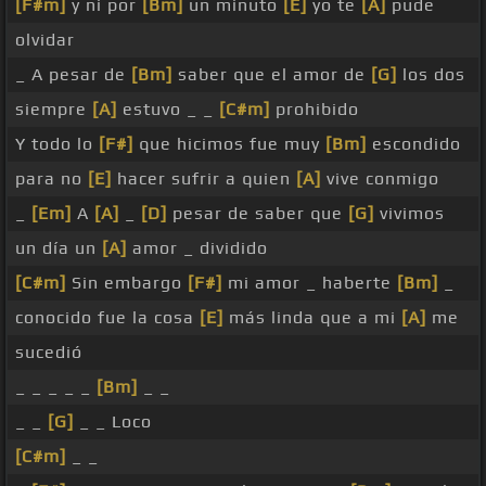
[F#m]
y ni por
[Bm]
un minuto
[E]
yo te
[A]
pude
olvidar
_ A pesar de
[Bm]
saber que el amor de
[G]
los dos
siempre
[A]
estuvo _ _
[C#m]
prohibido
Y todo lo
[F#]
que hicimos fue muy
[Bm]
escondido
para no
[E]
hacer sufrir a quien
[A]
vive conmigo
_
[Em]
A
[A]
_
[D]
pesar de saber que
[G]
vivimos
un día un
[A]
amor _ dividido
[C#m]
Sin embargo
[F#]
mi amor _ haberte
[Bm]
_
conocido fue la cosa
[E]
más linda que a mi
[A]
me
sucedió
_ _ _ _ _
[Bm]
_ _
_ _
[G]
_ _ Loco
[C#m]
_ _