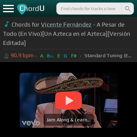
C
U
hord
Chords for
Vicente Fernández
- A Pesar de
Todo (En Vivo)[Un Azteca en el Azteca][Versión
Editada]
90.9
bpm
Standard Tuning (EADGBE)
A
B
E
G
F#
m
Jam Along & Learn...