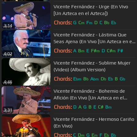
Vicente Fernández - Urge (En Vivo
[Un Azteca en el Azteca])
Chords:
G
C
F
D
C
B
E
m
m
b
b
3:14
Vicente Fernández - Lástima Que
Seas Ajena (En Vivo [Un Azteca en el
Azteca])
Chords:
A
B
E
F#
D
C#
F#
m
m
m
4:02
Vicente Fernández - Sublime Mujer
(Video) (Album Version)
Chords:
E
B
A
D
E
B
G
bm
b
bm
b
b
b
4:46
Vicente Fernández - Bohemio de
Afición (En Vivo [Un Azteca en el
Azteca])
Chords:
D
A
G
B
E
C#
B
m
3:31
Vicente Fernández - Hermoso Cariño
(En Vivo)
Chords:
C
D
G
E
F
E
B
m
m
b
b