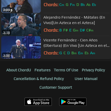
Chords:
C
G
F
D
B
A
E
m
m
b
b
b
3:09
Alejandro Fernández - Mátalas (En
Vivo)[Un Azteca en el Azteca]
Chords:
B
F#
E
G
D#
C#
m
m
3:18
Vicente Fernández - Cien Años
(Obertura) (En Vivo [Un Azteca en el
Azteca])
Chords:
G
C
D
B
E
E
A
m
m
b
m
3:00
About ChordU
Features
Terms Of Use
Privacy Policy
Cancellation & Refund Policy
User Manual
Customer Support