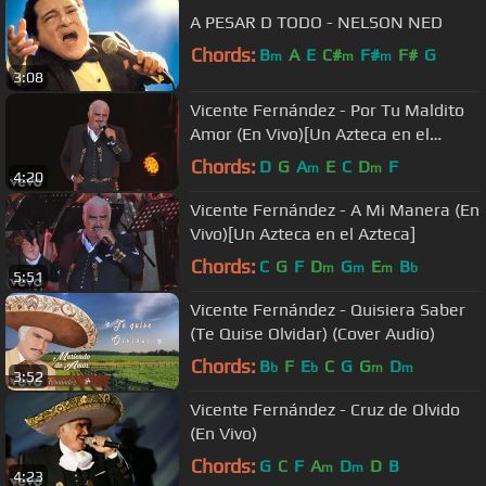
A PESAR D TODO - NELSON NED
Chords:
B
A
E
C#
F#
F#
G
m
m
m
3:08
Vicente Fernández - Por Tu Maldito
Amor (En Vivo)[Un Azteca en el
Azteca]
Chords:
D
G
A
E
C
D
F
m
m
4:20
Vicente Fernández - A Mi Manera (En
Vivo)[Un Azteca en el Azteca]
Chords:
C
G
F
D
G
E
B
m
m
m
b
5:51
Vicente Fernández - Quisiera Saber
(Te Quise Olvidar) (Cover Audio)
Chords:
B
F
E
C
G
G
D
b
b
m
m
3:52
Vicente Fernández - Cruz de Olvido
(En Vivo)
Chords:
G
C
F
A
D
D
B
m
m
4:23