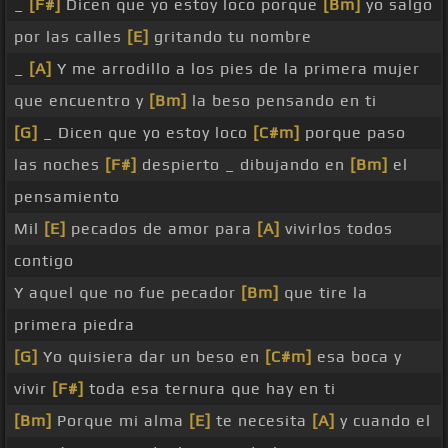
_
[F#]
Dicen que yo estoy loco porque
[Bm]
yo salgo
por las calles
[E]
gritando tu nombre
_
[A]
Y me arrodillo a los pies de la primera mujer
que encuentro y
[Bm]
la beso pensando en ti
[G]
_ Dicen que yo estoy loco
[C#m]
porque paso
las noches
[F#]
despierto _ dibujando en
[Bm]
el
pensamiento
Mil
[E]
pecados de amor para
[A]
vivirlos todos
contigo
Y aquel que no fue pecador
[Bm]
que tire la
primera piedra
[G]
Yo quisiera dar un beso en
[C#m]
esa boca y
vivir
[F#]
toda esa ternura que hay en ti
[Bm]
Porque mi alma
[E]
te necesita
[A]
y cuando el