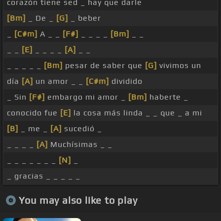
corazón tiene sed _ hay que darle
[Bm]
_ De _
[G]
_ beber
_
[C#m]
A _ _
[F#]
_ _ _ _
[Bm]
_ _
_ _
[E]
_ _ _ _
[A]
_ _
_ _ _ _ _
[Bm]
pesar de saber que
[G]
vivimos un
día
[A]
un amor _ _
[C#m]
dividido
_ Sin
[F#]
embargo mi amor _
[Bm]
haberte _
conocido fue
[E]
la cosa más linda _ _ que _ a mi
[B]
_ me _
[A]
sucedió _
_ _ _ _
[A]
Muchísimas _ _
_ _ _ _ _ _ _
[N]
_
_ gracias _ _ _ _ _
You may also like to play