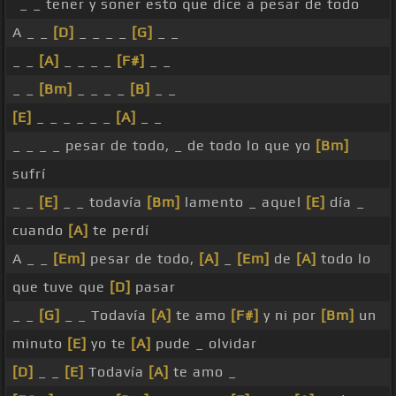
_ _ tener y soner esto que dice a pesar de todo
A _ _
[D]
_ _ _ _
[G]
_ _
_ _
[A]
_ _ _ _
[F#]
_ _
_ _
[Bm]
_ _ _ _
[B]
_ _
[E]
_ _ _ _ _ _
[A]
_ _
_ _ _ _ pesar de todo, _ de todo lo que yo
[Bm]
sufrí
_ _
[E]
_ _ todavía
[Bm]
lamento _ aquel
[E]
día _
cuando
[A]
te perdí
A _ _
[Em]
pesar de todo,
[A]
_
[Em]
de
[A]
todo lo
que tuve que
[D]
pasar
_ _
[G]
_ _ Todavía
[A]
te amo
[F#]
y ni por
[Bm]
un
minuto
[E]
yo te
[A]
pude _ olvidar
[D]
_ _
[E]
Todavía
[A]
te amo _