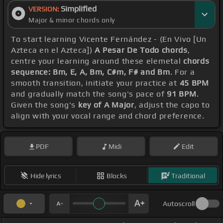
Simplified
VERSION:
Major & minor chords only
To start learning Vicente Fernández - (En Vivo [Un
Azteca en el Azteca])
A Pesar De Todo chords
,
centre your learning around these elemetal
chords
sequence: Bm, E, A, Bm, C#m, F# and Bm
. For a
smooth transition, initiate your practice at
45 BPM
and gradually match the song's pace of
91 BPM
.
Given the song's
key of A Major
, adjust the capo to
align with your vocal range and chord preference.
PDF
Midi
Edit
Hide lyrics
Blocks
Traditional
Autoscroll