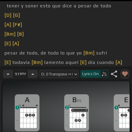
tener y soner esto que dice a pesar de todo
[D]
[G]
[A]
[F#]
[Bm]
[B]
[E]
[A]
pesar de todo, de todo lo que yo
[Bm]
sufrí
[E]
todavía
[Bm]
lamento aquel
[E]
día cuando
[A]
te perdí
Lyrics
On
91
BPM
[A]
[Em]
de
[A]
todo lo que tuve que
[D]
pasar
A
B
E
m
1
2
1
1
1
1
1
1
1
2
3
2
2
3
3
4