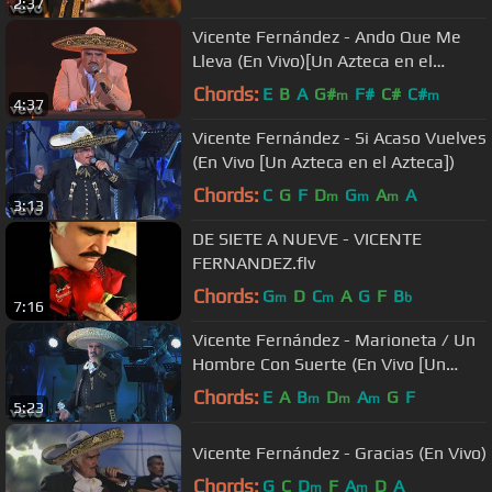
2:37
Vicente Fernández - Ando Que Me
Lleva (En Vivo)[Un Azteca en el
Azteca]
Chords:
E
B
A
G#
F#
C#
C#
m
m
4:37
Vicente Fernández - Si Acaso Vuelves
(En Vivo [Un Azteca en el Azteca])
Chords:
C
G
F
D
G
A
A
m
m
m
3:13
DE SIETE A NUEVE - VICENTE
FERNANDEZ.flv
Chords:
G
D
C
A
G
F
B
m
m
b
7:16
Vicente Fernández - Marioneta / Un
Hombre Con Suerte (En Vivo [Un
Azteca en el Azteca])
Chords:
E
A
B
D
A
G
F
m
m
m
5:23
Vicente Fernández - Gracias (En Vivo)
Chords:
G
C
D
F
A
D
A
m
m