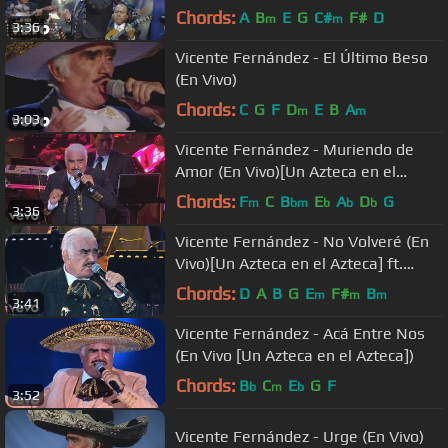
Chords:
A
B
E
G
C#
F#
D
m
m
3:36
Vicente Fernández - El Último Beso
(En Vivo)
Chords:
C
G
F
D
E
B
A
m
m
3:03
Vicente Fernández - Muriendo de
Amor (En Vivo)[Un Azteca en el
Azteca][Versión Editada]
Chords:
F
C
B
E
A
D
G
m
bm
b
b
b
3:36
Vicente Fernández - No Volveré (En
Vivo)[Un Azteca en el Azteca] ft.
Alejandro Fernández
Chords:
D
A
B
G
E
F#
B
m
m
m
3:41
Vicente Fernández - Acá Entre Nos
(En Vivo [Un Azteca en el Azteca])
Chords:
B
C
E
G
F
b
m
b
3:52
Vicente Fernández - Urge (En Vivo)