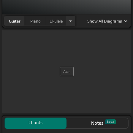
Guitar
Piano
Ukulele
Show
All Diagrams
Chords
Beta
Notes