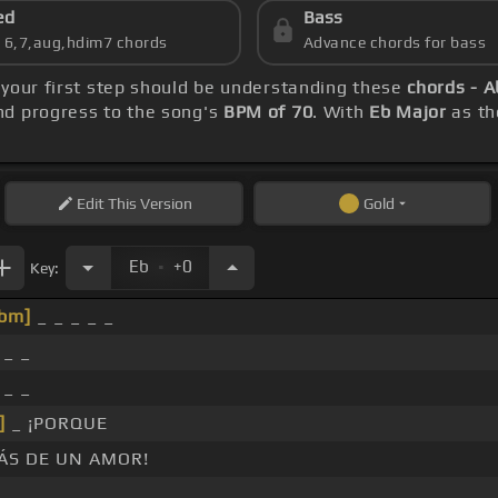
ed
Bass
s 6,7,aug,hdim7 chords
Advance chords for bass
 your first step should be understanding these
chords - 
d progress to the song's
BPM of 70
. With
Eb Major
as th
Edit
This Version
Gold
.
Eb
+0
Key:
bm]
_ _ _ _ _
_ _
 _ _
]
_ ¡PORQUE
ÁS DE UN AMOR!