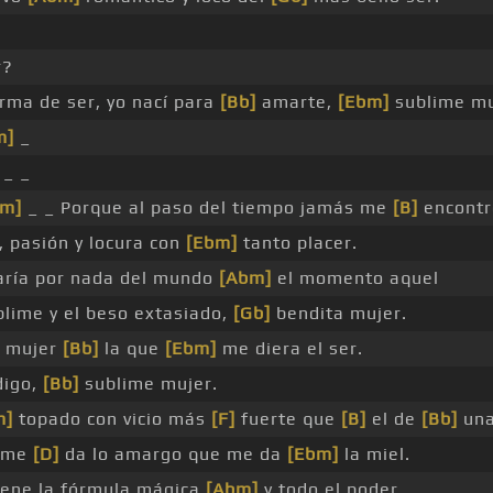
r?
rma de ser, yo nací para
[Bb]
amarte,
[Ebm]
sublime mu
m]
_
_ _
bm]
_ _ Porque al paso del tiempo jamás me
[B]
encont
, pasión y locura con
[Ebm]
tanto placer.
ría por nada del mundo
[Abm]
el momento aquel
blime y el beso extasiado,
[Gb]
bendita mujer.
 mujer
[Bb]
la que
[Ebm]
me diera el ser.
digo,
[Bb]
sublime mujer.
m]
topado con vicio más
[F]
fuerte que
[B]
el de
[Bb]
una
e me
[D]
da lo amargo que me da
[Ebm]
la miel.
iene la fórmula mágica
[Abm]
y todo el poder