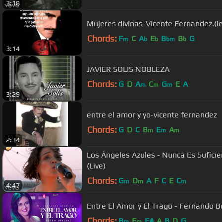
3:18
Mujeres divinas-Vicente Fernandez.(le
Chords:
F
C
A
E
B
B
G
m
b
b
bm
b
3:14
JAVIER SOLIS NOBLEZA
Chords:
G
D
A
C
G
E
A
m
m
m
3:29
entre el amor y yo-vicente fernandez
Chords:
G
D
C
B
E
A
m
m
m
2:34
Los Ángeles Azules - Nunca Es Suficie
(Live)
Chords:
G
D
A
F
C
E
C
m
m
m
4:47
Entre El Amor y El Tr
Chords:
B
E
F#
A
B
D
G
m
m