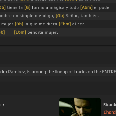
Db]
tiene la
[G]
fórmula mágica y todo
[Abm]
el poder
ombre en simple mendigo,
[Gb]
Señor, también.
 mujer
[Bb]
la que me diera
[Ebm]
el ser.
Bb]
_ _
[Ebm]
bendita mujer.
dro Ramirez, is among the lineup of tracks on the ENT
al)
Chord