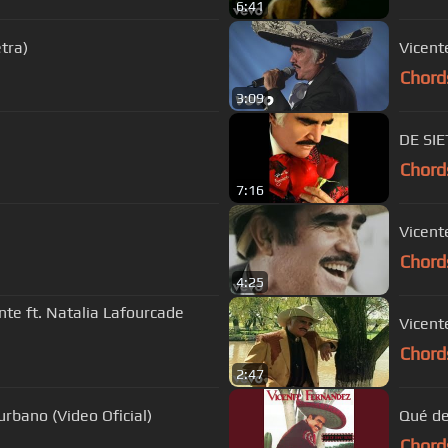
6:41
tra)
Vicent
Chord
3:09
DE SIE
Chord
7:16
Vicent
Chord
4:25
nte ft. Natalia Lafourcade
Vicent
Chord
2:47
ago - Fernando Burbano (Video Oficial)
Qué de
Chord