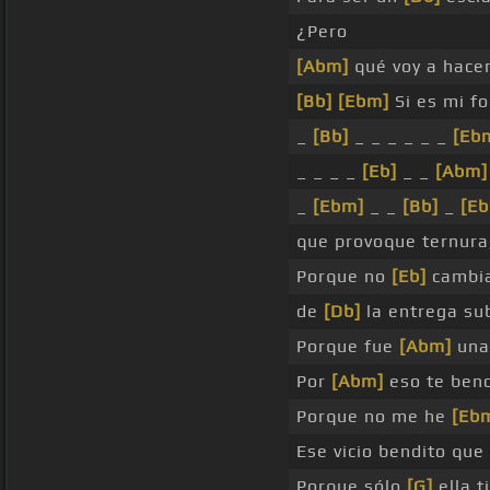
¿Pero
[Abm]
qué voy a hace
[Bb]
[Ebm]
Si es mi fo
_
[Bb]
_ _ _ _ _ _
[Eb
_ _ _ _
[Eb]
_ _
[Abm]
_
[Ebm]
_ _
[Bb]
_
[E
que provoque ternura
Porque no
[Eb]
cambia
de
[Db]
la entrega su
Porque fue
[Abm]
una
Por
[Abm]
eso te ben
Porque no me he
[Eb
Ese vicio bendito qu
Porque sólo
[G]
ella t