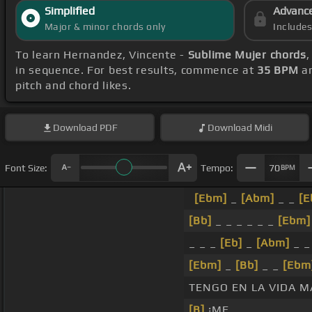
Simplified
Advanc
Major & minor chords only
Include
To learn Hernandez, Vincente -
Sublime Mujer chords
,
in sequence. For best results, commence at
35 BPM
an
pitch and chord likes.
Download
PDF
Download
Midi
Font Size:
Tempo:
70
BPM
[Ebm]
_
[Abm]
_ _
[E
[Bb]
_ _ _ _ _ _
[Ebm]
_ _ _
[Eb]
_
[Abm]
_ _
[Ebm]
_
[Bb]
_ _
[Ebm
TENGO EN LA VIDA M
[B]
¡ME