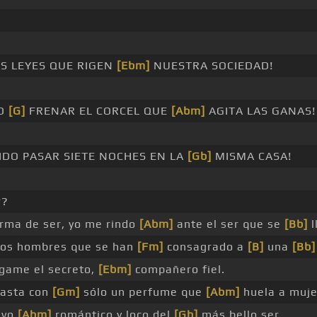
!
S LEYES QUE RIGEN
[Ebm]
NUESTRA SOCIEDAD!
O
[G]
FRENAR EL CORCEL QUE
[Abm]
AGITA LAS GANAS!
DO PASAR SIETE NOCHES EN LA
[Gb]
MISMA CASA!
r?
orma de ser, yo me rindo
[Abm]
ante el ser que se
[Bb]
l
los hombres que se han
[Fm]
consagrado a
[B]
una
[Bb]
dígame el secreto,
[Ebm]
compañero fiel.
asta con
[Gm]
sólo un perfume que
[Abm]
huela a muje
avo
[Abm]
romántico y loco del
[Gb]
más bello ser.