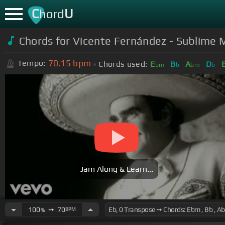
C
U
hord
Chords for Vicente Fernández - Sublime 
70.15
bpm
Tempo:
Chords used:
E
B
A
D
bm
b
bm
b
Jam Along & Learn...
100
➙
70
BPM
%