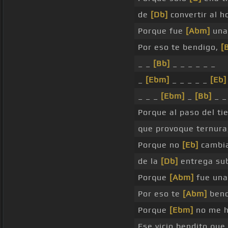
de
[Db]
convertir al 
Porque fue
[Abm]
una
Por eso te bendigo,
[
_ _
[Bb]
_ _ _ _ _ _
_
[Ebm]
_ _ _ _ _
[Eb]
_ _ _
[Ebm]
_
[Bb]
_ 
Porque al paso del 
que provoque ternura
Porque no
[Eb]
cambia
de la
[Db]
entrega sub
Porque
[Abm]
fue una
Por eso te
[Abm]
bend
Porque
[Ebm]
no me h
Ese vicio bendito que