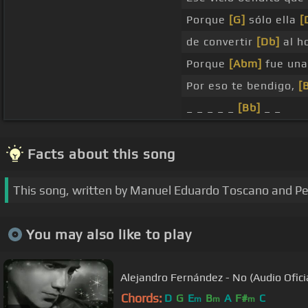
Porque
[G]
sólo ella
[
de convertir
[Db]
al h
Porque
[Abm]
fue una
Por eso te bendigo,
[
_ _ _ _ _
[Bb]
_ _
Facts about this song
This song, written by Manuel Eduardo Toscano and Pe
You may also like to play
Alejandro Fernández - No (Audio Ofici
Chords:
D
G
E
B
A
F#
C
m
m
m