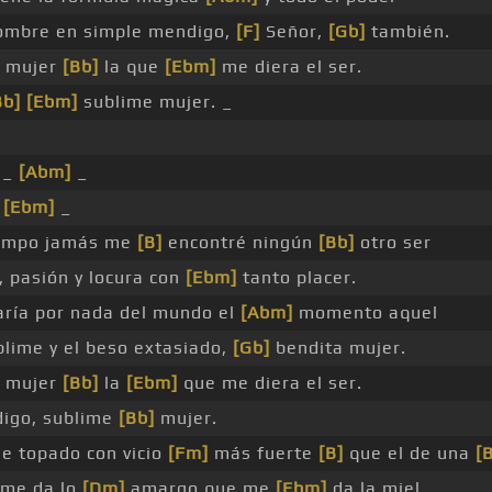
hombre en simple mendigo,
[F]
Señor,
[Gb]
también.
 mujer
[Bb]
la que
[Ebm]
me diera el ser.
Bb]
[Ebm]
sublime mujer. _
_
[Abm]
_
_
[Ebm]
_
tiempo jamás me
[B]
encontré ningún
[Bb]
otro ser
, pasión y locura con
[Ebm]
tanto placer.
ría por nada del mundo el
[Abm]
momento aquel
lime y el beso extasiado,
[Gb]
bendita mujer.
 mujer
[Bb]
la
[Ebm]
que me diera el ser.
igo, sublime
[Bb]
mujer.
e topado con vicio
[Fm]
más fuerte
[B]
que el de una
[
 me da lo
[Dm]
amargo que me
[Ebm]
da la miel.