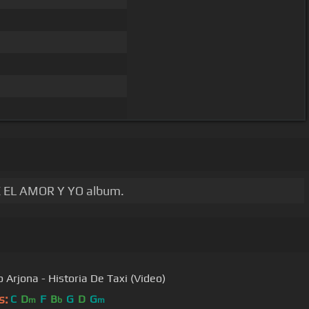
RE EL AMOR Y YO album.
Ricardo Arjona - Historia De Taxi (Video)
s:
C
D
F
B
G
D
G
m
b
m