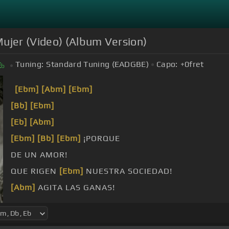
Mujer (Video) (Album Version)
Tuning:
Standard Tuning (EADGBE)
Capo:
+0
fret
E
b
[Ebm]
[Abm]
[Ebm]
[Bb]
[Ebm]
[Eb]
[Abm]
[Ebm]
[Bb]
[Ebm]
¡PORQUE
DE UN AMOR!
QUE RIGEN
[Ebm]
NUESTRA SOCIEDAD!
[Abm]
AGITA LAS GANAS!
¿Pero