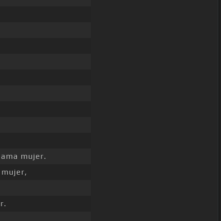
lama mujer.
mujer,
r.