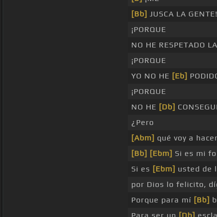
[Bb]
JUSCA LA GENTE
¡PORQUE
NO HE RESPETADO LA
¡PORQUE
YO NO HE
[Eb]
PODID
¡PORQUE
NO HE
[Db]
CONSEGUI
¿Pero
[Abm]
qué voy a hace
[Bb]
[Ebm]
Si es mi f
Si es
[Ebm]
usted de 
por Dios lo felicito, 
Porque para mí
[Bb]
b
Para ser un
[Db]
escl