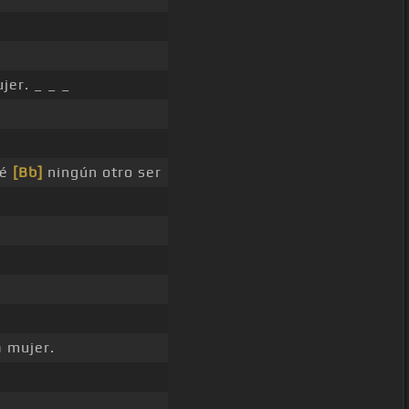
jer. _ _ _
ré
[Bb]
ningún otro ser
 mujer.