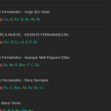
e Fernández - Urge (En Vivo)
s:
C
G
F
D
B
A
E
m
m
b
b
b
TE A NUEVE - VICENTE FERNANDEZ.flv
s:
G
D
C
A
G
F
B
m
m
b
e Fernández - Aunque Mal Paguen Ellas
s:
E
A
G
B
F
C
D
b
b
bm
b
e Fernández - Para Siempre
s:
F
C
B
A
E
D
C
m
bm
b
b
b
m
 Raro Tiene
s:
E
B
A
B
F#
A
m
m