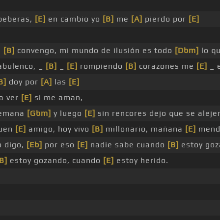
beberas,
[E]
en cambio yo
[B]
me
[A]
pierdo por
[E]
e
[B]
convengo, mi mundo de ilusión es todo
[Dbm]
lo q
bulenco, _
[B]
_
[E]
rompiendo
[B]
corazones me
[E]
_ e
B]
doy por
[A]
las
[E]
a ver
[E]
si me aman,
semana
[Gbm]
y luego
[E]
sin rencores dejo que se alejen
uen
[E]
amigo, hoy vivo
[B]
millonario, mañana
[E]
mend
o digo,
[Eb]
por eso
[E]
nadie sabe cuando
[B]
estoy goz
B]
estoy gozando, cuando
[E]
estoy herido.