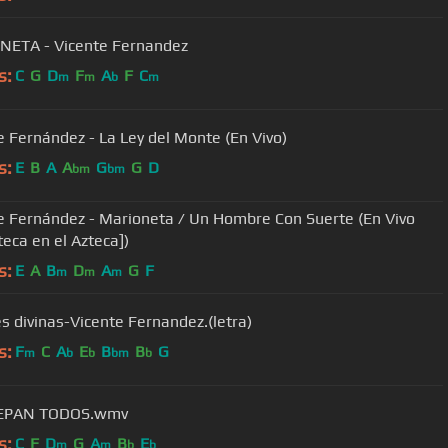
NETA - Vicente Fernandez
s:
C
G
D
F
A
F
C
m
m
b
m
e Fernández - La Ley del Monte (En Vivo)
s:
E
B
A
A
G
G
D
bm
bm
e Fernández - Marioneta / Un Hombre Con Suerte (En Vivo
teca en el Azteca])
s:
E
A
B
D
A
G
F
m
m
m
s divinas-Vicente Fernandez.(letra)
s:
F
C
A
E
B
B
G
m
b
b
bm
b
EPAN TODOS.wmv
s:
C
F
D
G
A
B
E
m
m
b
b