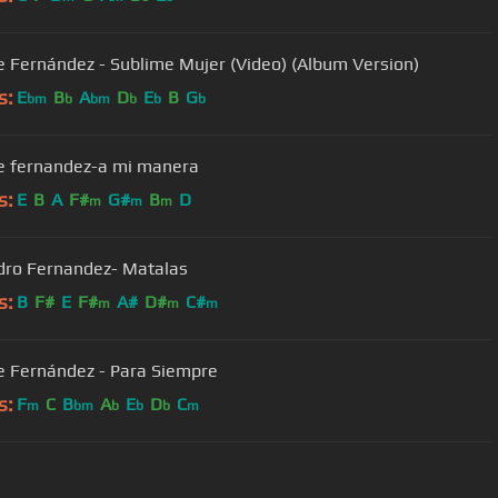
e Fernández - Sublime Mujer (Video) (Album Version)
s:
E
B
A
D
E
B
G
bm
b
bm
b
b
b
e fernandez-a mi manera
s:
E
B
A
F#
G#
B
D
m
m
m
dro Fernandez- Matalas
s:
B
F#
E
F#
A#
D#
C#
m
m
m
e Fernández - Para Siempre
s:
F
C
B
A
E
D
C
m
bm
b
b
b
m