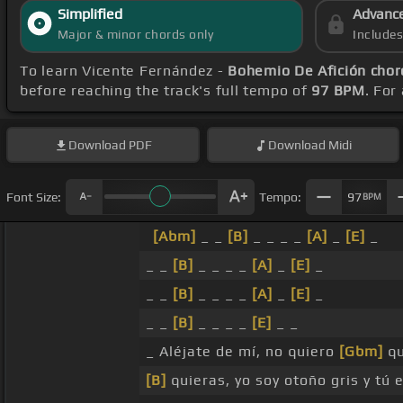
Simplified
Advanc
Major & minor chords only
Include
To learn Vicente Fernández -
Bohemio De Afición chor
before reaching the track's full tempo of
97 BPM
. For
Download
PDF
Download
Midi
Font Size:
Tempo:
97
BPM
[Abm]
_ _
[B]
_ _ _ _
[A]
_
[E]
_
_ _
[B]
_ _ _ _
[A]
_
[E]
_
_ _
[B]
_ _ _ _
[A]
_
[E]
_
_ _
[B]
_ _ _ _
[E]
_ _
_ Aléjate de mí, no quiero
[Gbm]
q
[B]
quieras, yo soy otoño gris y tú 