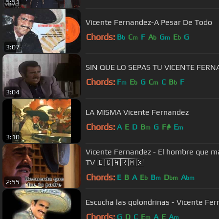
5:51
Vicente Fernandez-A Pesar De Todo
Chords:
B
C
F
A
G
E
G
b
m
b
m
b
3:07
SIN QUE LO SEPAS TU VICENTE FER
Chords:
F
E
G
C
C
B
F
m
b
m
b
3:04
LA MISMA Vicente Fernandez
Chords:
A
E
D
B
G
F#
E
m
m
3:10
Vicente Fernandez - El hombre que m
TV 🇪🇨🇦🇷🇲🇽
Chords:
E
B
A
E
B
D
A
b
m
bm
bm
2:55
Escucha las golondrinas - Vicente Fe
Chords:
G
D
C
E
A
E
A
m
m