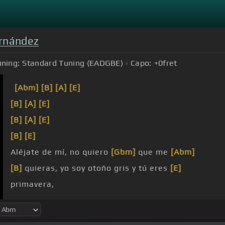
ernández
ning:
Standard Tuning (EADGBE)
Capo:
+0
fret
[Abm]
[B]
[A]
[E]
[B]
[A]
[E]
[B]
[A]
[E]
[B]
[E]
Aléjate de mí, no quiero
[Gbm]
que me
[Abm]
[B]
quieras, yo soy otoño gris y tú eres
[E]
primavera,
[Ab]
beberas,
[E]
en cambio yo
[B]
me
[A]
pierdo por