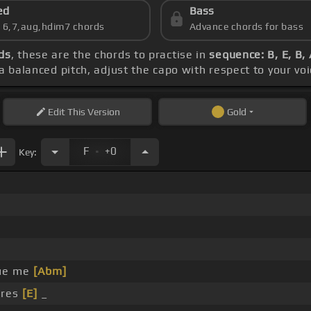
ed
Bass
s 6,7,aug,hdim7 chords
Advance chords for bass
ds
, these are the chords to practise in
sequence: B, E, B,
 a balanced pitch, adjust the capo with respect to your v
Edit
This Version
Gold
.
F
+0
Key:
ue me
[Abm]
eres
[E]
_