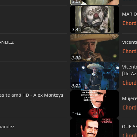
3:02
MARIO
Chord
3:45
NANDEZ
Vicent
Chord
3:30
Vicent
[Un Az
Chord
5:23
as te amó HD - Alex Montoya
Mujere
Chord
3:14
rnández
QUE S
Chord