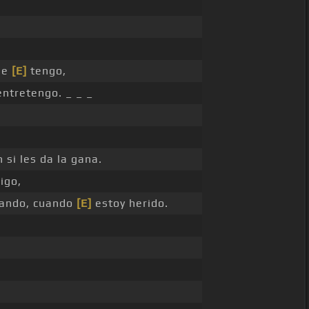
ue
[E]
tengo,
ntretengo. _ _ _
 si les da la gana.
igo,
ando, cuando
[E]
estoy herido.