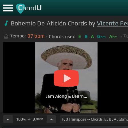
C
U
hord
Bohemio De Afición Chords by
Vicente F
97
bpm
Tempo:
Tu
Chords used:
E
B
A
G
A
bm
bm
Jam Along & Learn...
100
➙
97
BPM
%