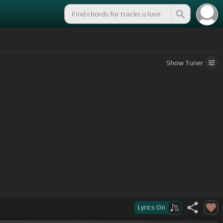
Show
Tuner
[E]
Lyrics
On