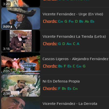
3:20
Vicente Fernández - Urge (En Vivo)
Chords:
C
G
F
D
B
A
E
m
m
b
b
b
3:09
Vicente Fernandez La Tienda (Letra)
Chords:
G
D
A
C
A
m
3:16
Cascos Ligeros - Alejandro Fernández
Chords:
B
F
E
C
C
G
b
b
m
2:05
Ni En Defensa Propia
Chords:
F
B
E
C
b
b
m
2:34
Vicente Fernández - La Derrota