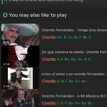
You may also like to play
Vicente Fernández - Tengo Una Aman
Chords:
G
D
C
E
F
B
G
m
m
b
b
3:45
De que manera te olvido -Vicente Fern
Chords:
A
E
B
D
A
D
G
m
m
m
2:54
entre el amor y yo-vicente fernandez
Chords:
G
D
C
B
E
A
m
m
m
2:34
Vicente Fernández - A Mi Manera (En V
Chords:
C
G
F
D
G
E
B
m
m
m
b