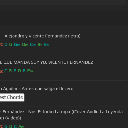
 - Alejandro y Vicente Fernandez (letra)
s:
D
G
G
D
C
B
E
m
m
m
b
b
EL QUE MANDA SOY YO. VICENTE FERNANDEZ
s:
C
G
F
D
B
E
m
o Aguilar - Antes que salga el lucero
est Chords
e Fernández - Nos Estorbo La ropa ((Cover Audio La Leyenda
e) (Video))
s:
G
D
C
A
m