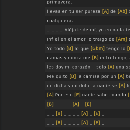
primavera,
llevas en tu ser pureza
[A]
de
[Ab]
cualquiera.
_ _ _ _ Aléjate de mí, yo en nada t
infiel en el amor lo traigo de
[Am]
a
Yo todo
[B]
lo que
[Gbm]
tengo lo
[
damas y nunca me
[B]
entretengo, 
les doy mi corazón _ solo
[A]
una 
Me quito
[B]
la camisa por un
[A]
b
mi dicha y mi dolor a nadie se
[A]
l
[A]
Por eso
[E]
nadie sabe cuando
[
[B]
_ _ _ _
[A]
_
[E]
_
_ _
[B]
_ _ _ _
[A]
_
[E]
_
_ _
[B]
_ _ _ _
[A]
_
[E]
_