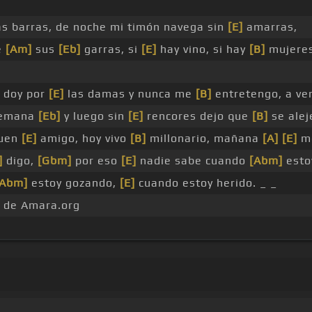
as barras, de noche mi timón navega sin
[E]
amarras,
e
[Am]
sus
[Eb]
garras, si
[E]
hay vino, si hay
[B]
mujeres
 doy por
[E]
las damas y nunca me
[B]
entretengo, a ve
semana
[Eb]
y luego sin
[E]
rencores dejo que
[B]
se alej
uen
[E]
amigo, hoy vivo
[B]
millonario, mañana
[A]
[E]
me
]
digo,
[Gbm]
por eso
[E]
nadie sabe cuando
[Abm]
esto
[Abm]
estoy gozando,
[E]
cuando estoy herido. _ _
d de Amara.org