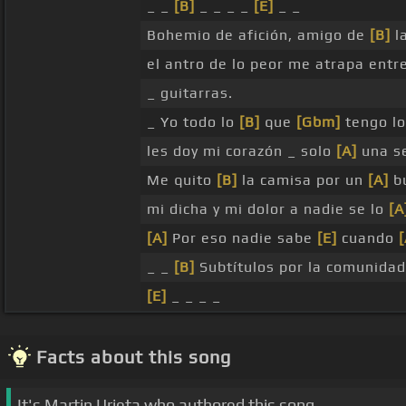
_ _
[B]
_ _ _ _
[E]
_ _
Bohemio de afición, amigo de
[B]
l
el antro de lo peor me atrapa entr
_ guitarras.
_ Yo todo lo
[B]
que
[Gbm]
tengo lo
les doy mi corazón _ solo
[A]
una 
Me quito
[B]
la camisa por un
[A]
b
mi dicha y mi dolor a nadie se lo
[A
[A]
Por eso nadie sabe
[E]
cuando
_ _
[B]
Subtítulos por la comunida
[E]
_ _ _ _
Facts about this song
It's Martin Urieta who authored this song.