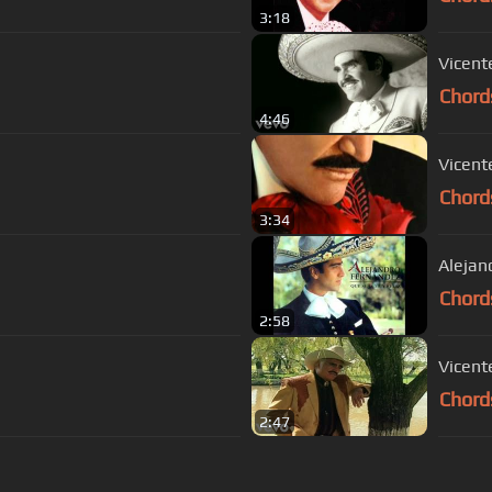
3:18
Vicent
Chord
4:46
Vicent
Chord
3:34
Alejan
Chord
2:58
Vicent
Chord
2:47