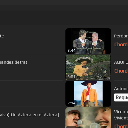
te
Perdon
Chord
3:44
andez (letra)
AQUI 
Chord
3:01
Antoni
Requ
2:14
Vicent
ivo)[Un Azteca en el Azteca]
Vivient
Chord