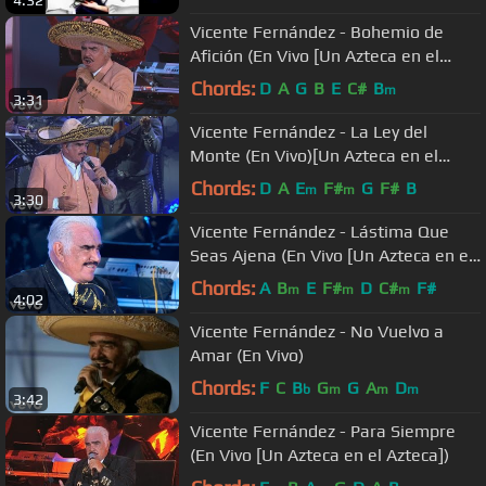
Vicente Fernández - Bohemio de
Afición (En Vivo [Un Azteca en el
Azteca])
Chords:
D
A
G
B
E
C#
B
m
3:31
Vicente Fernández - La Ley del
Monte (En Vivo)[Un Azteca en el
Azteca][Versión Editada]
Chords:
D
A
E
F#
G
F#
B
m
m
3:30
Vicente Fernández - Lástima Que
Seas Ajena (En Vivo [Un Azteca en el
Azteca])
Chords:
A
B
E
F#
D
C#
F#
m
m
m
4:02
Vicente Fernández - No Vuelvo a
Amar (En Vivo)
Chords:
F
C
B
G
G
A
D
b
m
m
m
3:42
Vicente Fernández - Para Siempre
(En Vivo [Un Azteca en el Azteca])