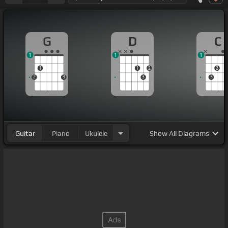
G
D
C
1
1
1
1
1
2
2
2
3
3
3
Guitar
Piano
Ukulele
Show
All Diagrams