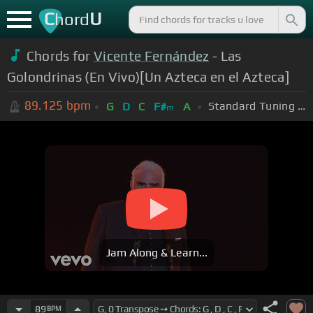
C
U
hord
Chords for
Vicente Fernández
- Las
Golondrinas (En Vivo)[Un Azteca en el Azteca]
89.125
bpm
Standard Tuning (EADGBE)
G
D
C
F#
A
m
Jam Along & Learn...
89
BPM