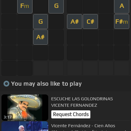
F
G
A
m
G
A#
C#
F#
m
A#
You may also like to play
ESCUCHE LAS GOLONDRINAS
VICENTE FERNANDEZ
Request Chords
3:17
Vicente Fernández - Cien Años