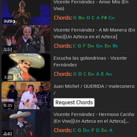
Vicente Fernández - Amor Mío (En
Vivo)
Chords:
G
B
D
C
A
F#
C
m
m
3:28
Vicente Fernández - A Mi Manera (En
Vivo)[Un Azteca en el Azteca]
Chords:
C
G
F
D
G
E
B
m
m
m
b
5:51
Escucha las golondrinas - Vicente
Fernández
Chords:
G
D
C
E
A
E
A
m
m
3:20
Juan Michel / QUERIDA / maleconero
/
Request Chords
6:35
Vicente Fernández - Hermoso Cariño
(En Vivo)[Un Azteca en el Azteca]
[Versión Editada]
Chords:
C
G
D
F
D
E
A
m
m
2:41