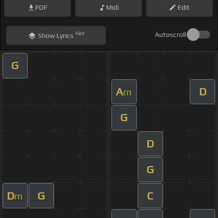
PDF
Midi
Edit
Hint
Autoscroll
Show
Lyrics
G
A
D
m
G
D
G
D
G
C
m