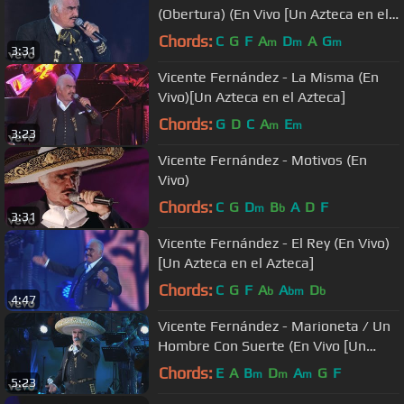
(Obertura) (En Vivo [Un Azteca en el
Azteca])
Chords:
C
G
F
A
D
A
G
m
m
m
3:31
Vicente Fernández - La Misma (En
Vivo)[Un Azteca en el Azteca]
Chords:
G
D
C
A
E
m
m
3:23
Vicente Fernández - Motivos (En
Vivo)
Chords:
C
G
D
B
A
D
F
m
b
3:31
Vicente Fernández - El Rey (En Vivo)
[Un Azteca en el Azteca]
Chords:
C
G
F
A
A
D
b
bm
b
4:47
Vicente Fernández - Marioneta / Un
Hombre Con Suerte (En Vivo [Un
Azteca en el Azteca])
Chords:
E
A
B
D
A
G
F
m
m
m
5:23