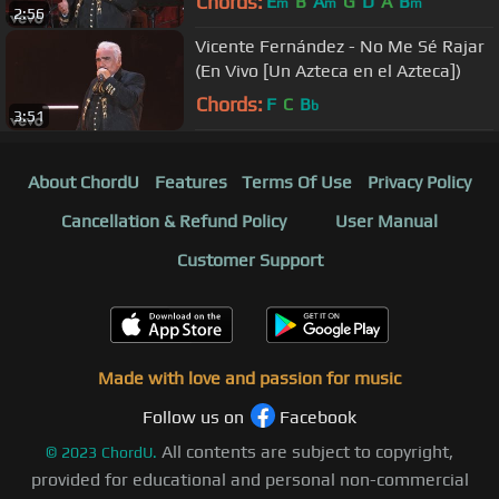
Chords:
E
B
A
G
D
A
B
m
m
m
2:56
Vicente Fernández - No Me Sé Rajar
(En Vivo [Un Azteca en el Azteca])
Chords:
F
C
B
b
3:51
About ChordU
Features
Terms Of Use
Privacy Policy
Cancellation & Refund Policy
User Manual
Customer Support
Made with love and passion for music
Follow us on
Facebook
All contents are subject to copyright,
©
2023
ChordU.
provided for educational and personal non-commercial