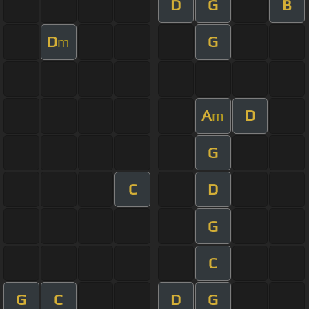
D
G
B
D
G
m
A
D
m
G
C
D
G
C
G
C
D
G