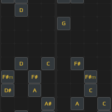
D
G
D
C
F#
F#
F#
F#
m
m
D#
A
C
A#
A
C