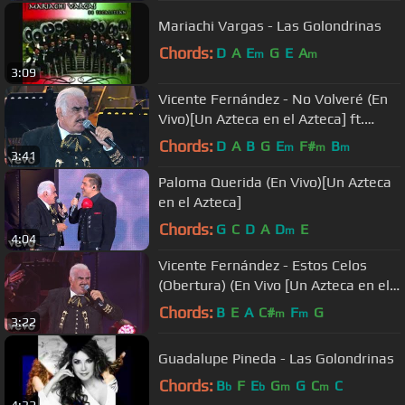
Mariachi Vargas - Las Golondrinas
Chords:
D
A
E
G
E
A
m
m
3:09
Vicente Fernández - No Volveré (En
Vivo)[Un Azteca en el Azteca] ft.
Alejandro Fernández
Chords:
D
A
B
G
E
F#
B
m
m
m
3:41
Paloma Querida (En Vivo)[Un Azteca
en el Azteca]
Chords:
G
C
D
A
D
E
m
4:04
Vicente Fernández - Estos Celos
(Obertura) (En Vivo [Un Azteca en el
Azteca])
Chords:
B
E
A
C#
F
G
m
m
3:22
Guadalupe Pineda - Las Golondrinas
Chords:
B
F
E
G
G
C
C
b
b
m
m
4:32