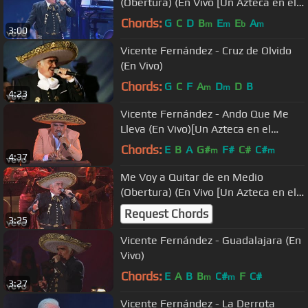
(Obertura) (En Vivo [Un Azteca en el
Azteca])
Chords:
G
C
D
B
E
E
A
m
m
b
m
3:00
Vicente Fernández - Cruz de Olvido
(En Vivo)
Chords:
G
C
F
A
D
D
B
m
m
4:23
Vicente Fernández - Ando Que Me
Lleva (En Vivo)[Un Azteca en el
Azteca]
Chords:
E
B
A
G#
F#
C#
C#
m
m
4:37
Me Voy a Quitar de en Medio
(Obertura) (En Vivo [Un Azteca en el
Azteca])
Request Chords
3:25
Vicente Fernández - Guadalajara (En
Vivo)
Chords:
E
A
B
B
C#
F
C#
m
m
3:27
Vicente Fernández - La Derrota