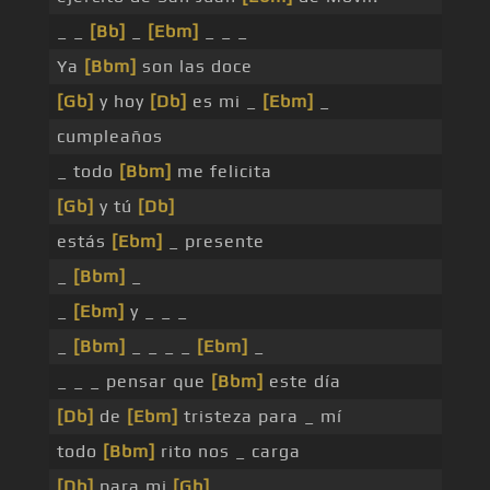
_ _
[Bb]
_
[Ebm]
_ _ _
Ya
[Bbm]
son las doce
[Gb]
y hoy
[Db]
es mi _
[Ebm]
_
cumpleaños
_ todo
[Bbm]
me felicita
[Gb]
y tú
[Db]
estás
[Ebm]
_ presente
_
[Bbm]
_
_
[Ebm]
y _ _ _
_
[Bbm]
_ _ _ _
[Ebm]
_
_ _ _ pensar que
[Bbm]
este día
[Db]
de
[Ebm]
tristeza para _ mí
todo
[Bbm]
rito nos _ carga
[Db]
para mi
[Gb]
_