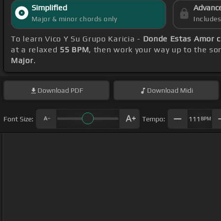
Simplified
Advanc
Major & minor chords only
Include
To learn Vico Y Su Grupo Karicia -
Donde Estas Amor c
at a relaxed
55 BPM
, then work your way up to the so
Major
.
Download
PDF
Download
Midi
Font Size:
Tempo:
111
BPM