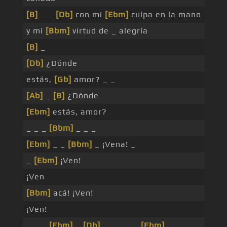
[B]
_ _
[Db]
con mi
[Ebm]
culpa en la mano
y mi
[Bbm]
virtud de _ alegría
[B]
_
[Db]
¿Dónde
estás,
[Gb]
amor? _ _
[Ab]
_
[B]
¿Dónde
[Ebm]
estás, amor?
_ _ _
[Bbm]
_ _ _
[Ebm]
_ _
[Bbm]
_ ¡Vena! _
_
[Ebm]
¡Ven!
¡Ven
[Bbm]
acá! ¡Ven!
¡Ven!
_ _ _
[Ebm]
_
[Db]
_ _ _ _ _
[Ebm]
_