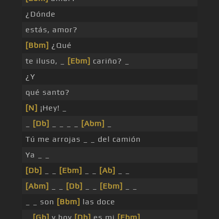
¿Dónde
estás, amor?
[Bbm]
¿Qué
te iluso, _
[Ebm]
cariño? _
¿Y
qué santo?
[N]
¡Hey! _
_
[Db]
_ _ _ _
[Abm]
_
Tú me arrojas _ _ del camión
Ya _ _
[Db]
_ _
[Ebm]
_ _
[Ab]
_ _
[Abm]
_ _
[Db]
_ _
[Ebm]
_ _
_ _ son
[Bbm]
las doce
_
[Gb]
y hoy
[Db]
es mi
[Ebm]
_