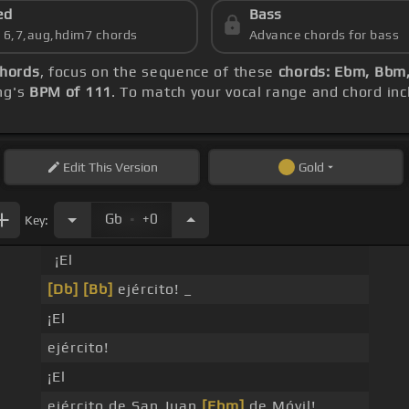
ed
Bass
s 6,7,aug,hdim7 chords
Advance chords for bass
hords
, focus on the sequence of these
chords: Ebm, Bbm
ng's
BPM of 111
. To match your vocal range and chord incl
Edit
This Version
Gold
.
Gb
+0
Key:
¡El
[Db]
[Bb]
ejército! _
¡El
ejército!
¡El
ejército de San Juan
[Ebm]
de Móvil!