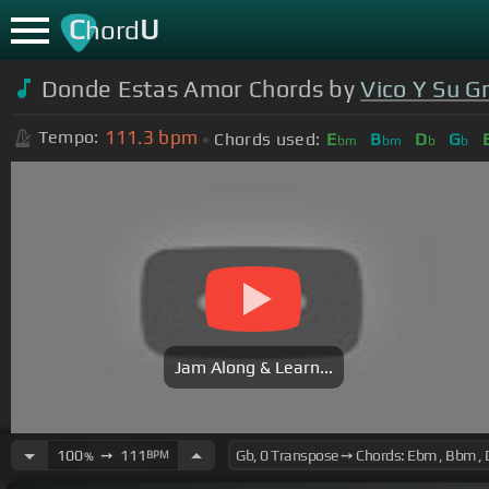
C
U
hord
Donde Estas Amor Chords by
Vico Y Su G
111.3
bpm
Tempo:
Chords used:
E
B
D
G
bm
bm
b
b
Jam Along & Learn...
100
➙
111
BPM
%