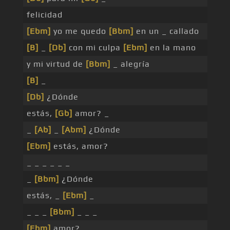
felicidad
[Ebm]
yo me quedo
[Bbm]
en un _ callado
[B]
_
[Db]
con mi culpa
[Ebm]
en la mano
y mi virtud de
[Bbm]
_ alegría
[B]
_
[Db]
¿Dónde
estás,
[Gb]
amor? _
_
[Ab]
_
[Abm]
¿Dónde
[Ebm]
estás, amor?
_ _ _ _ _ _
_
[Bbm]
¿Dónde
estás, _
[Ebm]
_
_ _ _
[Bbm]
_ _ _
[Ebm]
amor?