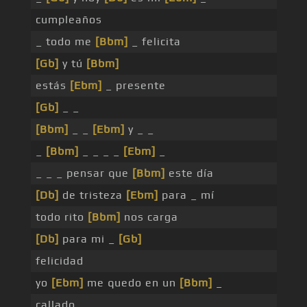
cumpleaños
_ todo me
[Bbm]
_ felicita
[Gb]
y tú
[Bbm]
estás
[Ebm]
_ presente
[Gb]
_ _
[Bbm]
_ _
[Ebm]
y _ _
_
[Bbm]
_ _ _ _
[Ebm]
_
_ _ _ pensar que
[Bbm]
este día
[Db]
de tristeza
[Ebm]
para _ mí
todo rito
[Bbm]
nos carga
[Db]
para mi _
[Gb]
felicidad
yo
[Ebm]
me quedo en un
[Bbm]
_
callado