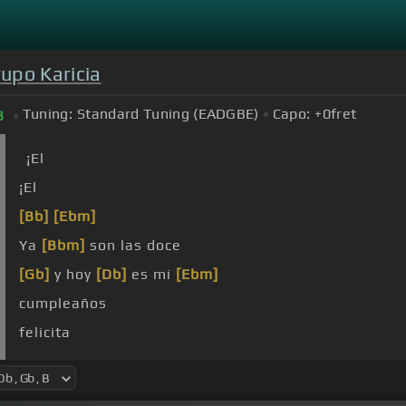
rupo Karicia
Tuning:
Standard Tuning (EADGBE)
Capo:
+0
fret
B
¡El
¡El
[Bb]
[Ebm]
Ya
[Bbm]
son las doce
[Gb]
y hoy
[Db]
es mi
[Ebm]
cumpleaños
felicita
estás
[Ebm]
presente