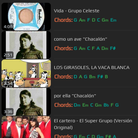
Vida - Grupo Celeste
Chords:
G
A
F
D
C
G
E
m
m
m
4:06
como un ave "Chacalón"
Chords:
G
A
C
F
A
D
F#
m
m
2:51
LOS GIRASOLES, LA VACA BLANCA
Chords:
D
A
G
B
F#
B
m
3:54
por ella "Chacalón"
Chords:
D
E
C
G
B
F
G
m
m
m
b
3:36
El cartero - El Super Grupo (Versión
Original)
Chords:
G
E
C
D
G
F#
A
m
m