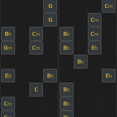
G
C
m
G
C
m
B
C
B
C
b
m
b
m
G
C
B
E
m
m
b
b
B
b
E
B
E
b
b
b
C
B
b
C
B
m
b