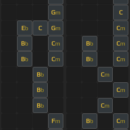
G
C
m
E
C
G
C
b
m
m
B
C
B
C
b
m
b
m
B
C
B
C
b
m
b
m
B
C
b
m
B
C
b
m
B
C
b
m
F
B
C
m
b
m