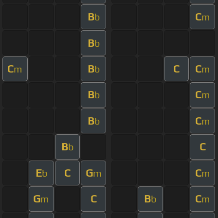
B
C
b
m
B
b
C
B
C
C
m
b
m
B
C
b
m
B
C
b
m
B
C
b
E
C
G
C
b
m
m
G
C
B
C
m
b
m