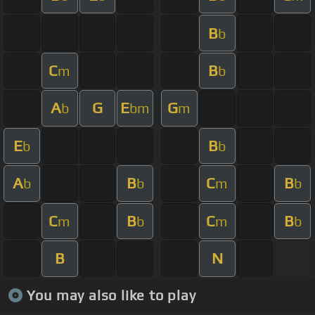
B
b
C
B
m
b
A
G
E
G
b
bm
m
E
B
b
b
A
B
C
B
b
b
m
b
C
B
C
B
m
b
m
b
B
N
You may also like to play