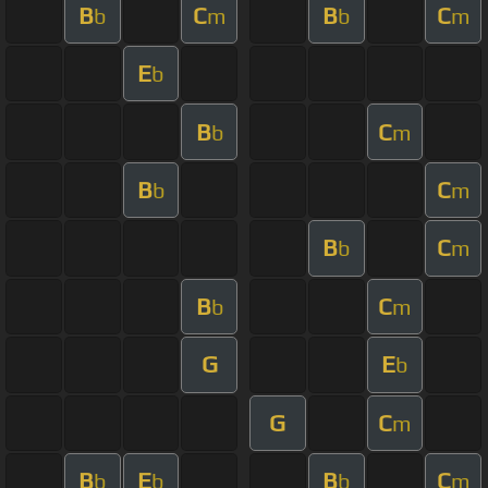
B
C
B
C
b
m
b
m
E
b
B
C
b
m
B
C
b
m
B
C
b
m
B
C
b
m
G
E
b
G
C
m
B
E
B
C
b
b
b
m