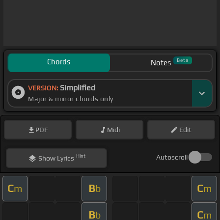
Chords
Beta
Notes
Simplified
VERSION:
Major & minor chords only
PDF
Midi
Edit
Hint
Autoscroll
Show
Lyrics
C
B
C
m
b
m
B
C
b
m