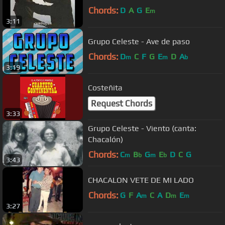
Chords:
D
A
G
E
m
3:11
Grupo Celeste - Ave de paso
Chords:
D
C
F
G
E
D
A
m
m
b
3:19
Costeñita
Request Chords
3:33
Grupo Celeste - Viento (canta:
Chacalón)
Chords:
C
B
G
E
D
C
G
m
b
m
b
3:43
CHACALON VETE DE MI LADO
Chords:
G
F
A
C
A
D
E
m
m
m
3:27