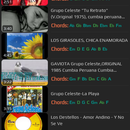
2:51
Grupo Celeste "Tu Retrato"
(V.Original 1975), cumbia peruana
Cumbia Sonidera mana en vivo
Chords:
A
G
B
D
E
E
F
b
b
bm
b
bm
b
m
3:40
LOS GIRASOLES, CHICA ENAMORADA
Chords:
E
D
E
G
A
B
E
m
b
b
4:45
GAVIOTA Grupo Celeste,ORIGINAL
1985 Cumbia Peruana Cumbia
Sonidera
Chords:
G
F
B
D
C
G
A
m
b
m
b
3:22
Grupo Celeste-La Playa
Chords:
E
D
G
C
G
A
F
m
m
b
3:15
Los Destellos - Amor Andino - Y No
Se Ve