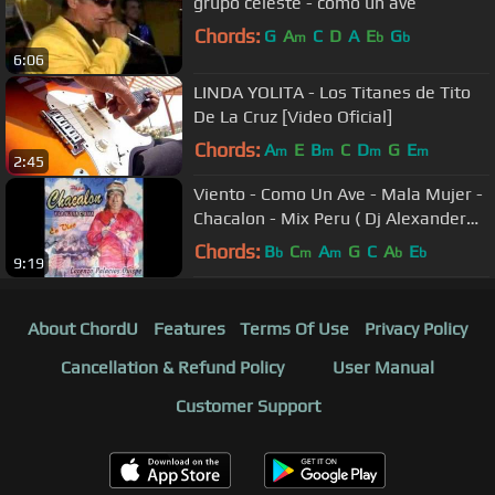
grupo celeste - como un ave
Chords:
G
A
C
D
A
E
G
m
b
b
6:06
LINDA YOLITA - Los Titanes de Tito
De La Cruz [Video Oficial]
Chords:
A
E
B
C
D
G
E
m
m
m
m
2:45
Viento - Como Un Ave - Mala Mujer -
Chacalon - Mix Peru ( Dj Alexander
G.) G.Mixes
Chords:
B
C
A
G
C
A
E
b
m
m
b
b
9:19
About ChordU
Features
Terms Of Use
Privacy Policy
Cancellation & Refund Policy
User Manual
Customer Support