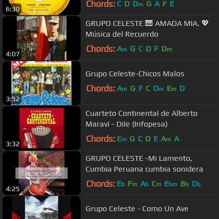
Chords:
C
D
D
G
A
F
E
m
6:30
GRUPO CELESTE 🎹 AMADA MIA. 💖
Música del Recuerdo
Chords:
A
G
C
D
F
D
m
m
4:07
Grupo Celeste-Chicos Malos
Chords:
A
G
F
C
D
E
D
m
m
m
3:52
Cuarteto Continental de Alberto
Maraví - Dile (Infopesa)
Chords:
E
G
C
D
E
A
A
m
m
3:32
GRUPO CELESTE -Mi Lamento,
Cumbia Peruana cumbia sonidera
Chords:
E
F
A
C
E
B
D
b
m
b
m
bm
b
b
4:25
Grupo Celeste - Como Un Ave