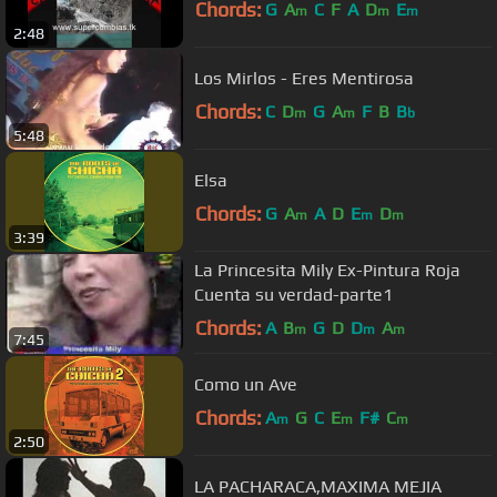
Chords:
G
A
C
F
A
D
E
m
m
m
2:48
Los Mirlos - Eres Mentirosa
Chords:
C
D
G
A
F
B
B
m
m
b
5:48
Elsa
Chords:
G
A
A
D
E
D
m
m
m
3:39
La Princesita Mily Ex-Pintura Roja
Cuenta su verdad-parte1
Chords:
A
B
G
D
D
A
m
m
m
7:45
Como un Ave
Chords:
A
G
C
E
F#
C
m
m
m
2:50
LA PACHARACA,MAXIMA MEJIA