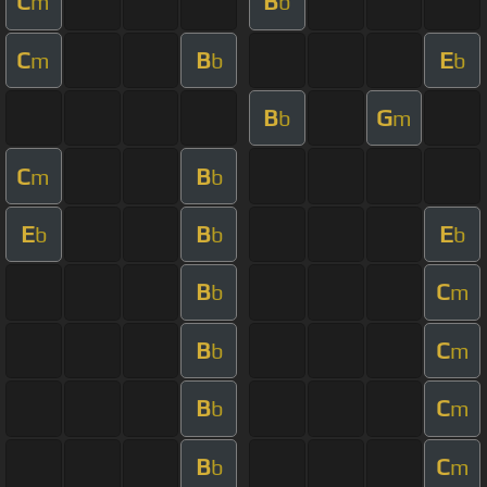
C
B
m
b
C
B
E
m
b
b
B
G
b
m
C
B
m
b
E
B
E
b
b
b
B
C
b
m
B
C
b
m
B
C
b
m
B
C
b
m