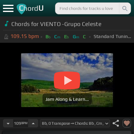
C
U
hord
Chords for VIENTO -Grupo Celeste
109.15
bpm
Standard Tuning (EADGBE)
B
C
E
G
C
b
m
b
m
Jam Along & Learn...
109
BPM