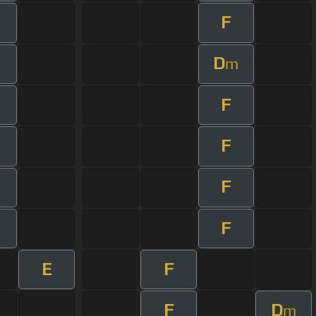
F
D
m
F
F
F
F
E
F
F
D
m