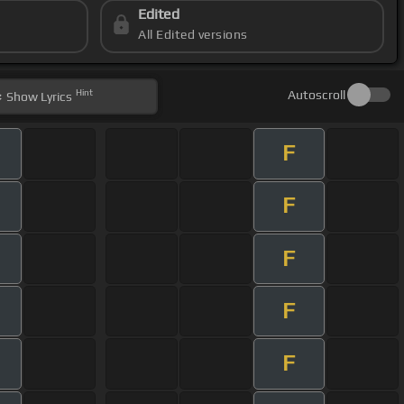
Edited
All Edited versions
Hint
Autoscroll
Show
Lyrics
F
F
F
F
F