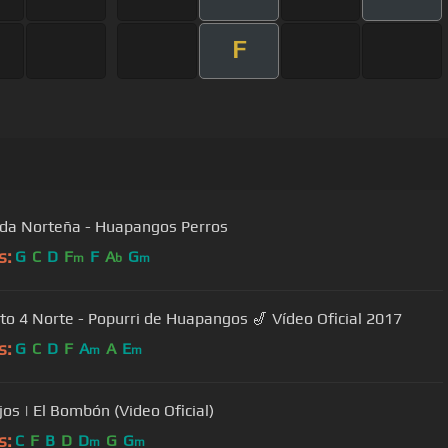
F
da Norteña - Huapangos Perros
s:
G
C
D
F
F
A
G
m
b
m
to 4 Norte - Popurri de Huapangos 🎷 Vídeo Oficial 2017
s:
G
C
D
F
A
A
E
m
m
jos | El Bombón (Video Oficial)
s:
C
F
B
D
D
G
G
m
m