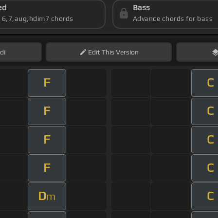
ed
Bass
s 6,7,aug,hdim7 chords
Advance chords for bass
di
Edit
This Version
F
C
F
C
F
C
F
C
D
C
m