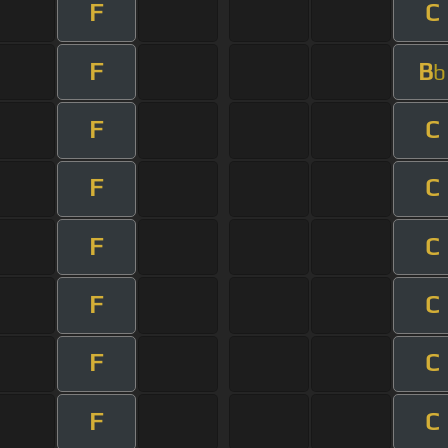
F
C
F
B
b
F
C
F
C
F
C
F
C
F
C
F
C