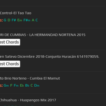
Control-El Tao Tao
s:
G
D
F#
E
F#
A
C
m
m
POPURRI DE CUMBIAS - LA HERMANDAD NORTENA 2015
est Chords
 en Satevo Diciembre 2018-Conjunto Huracán 6141979059.
est Chords
to Brio Norteno - Cumbia El Mamut
s:
G
F
F
E
B
C
D
m
m
b
b
m
 Chihuahua - Huapangos Mix 2017