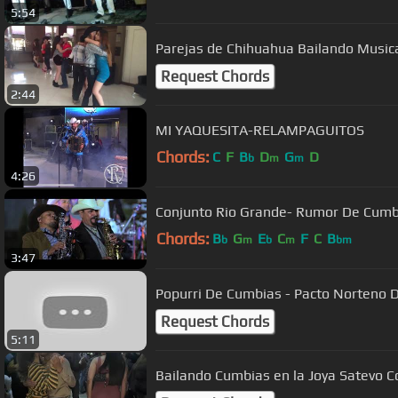
5:54
Parejas de Chihuahua Bailando Music
Request Chords
2:44
MI YAQUESITA-RELAMPAGUITOS
Chords:
C
F
B
D
G
D
b
m
m
4:26
Conjunto Rio Grande- Rumor De Cumbi
Chords:
B
G
E
C
F
C
B
b
m
b
m
bm
3:47
Popurri De Cumbias - Pacto Norteno 
Request Chords
5:11
Bailando Cumbias en la Joya Satevo 