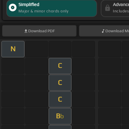
Simplified
Advanc
Major & minor chords only
Include
Download
PDF
Download
Mi
N
C
C
C
B
b