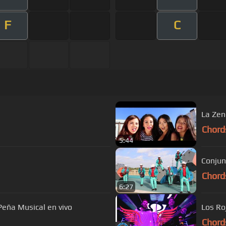
F
C
La Zen
Chord
5:44
Conjun
Chord
6:27
Peña Musical en vivo
Los Ro
Chord