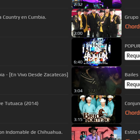
2:32
a Country en Cumbia.
Grupo 
Chord
3:00
Requ
6:40
a - [En Vivo Desde Zacatecas]
Bailes
Requ
3:04
De Tutuaca (2014)
Conjun
Chord
3:15
Con Indomable de Chihuahua.
Estilo