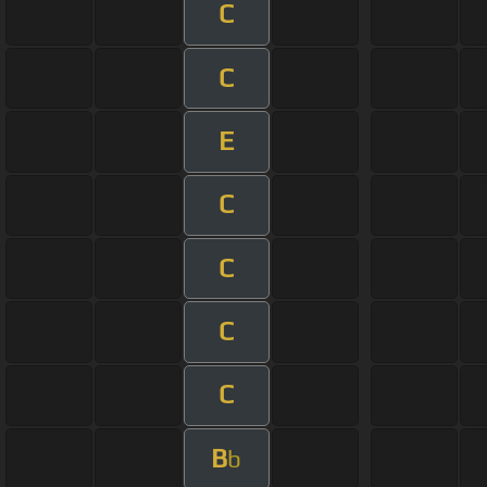
C
C
E
C
C
C
C
B
b