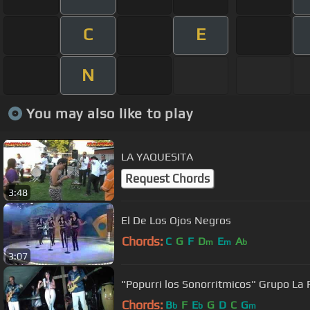
C
E
N
You may also like to play
LA YAQUESITA
Request Chords
3:48
El De Los Ojos Negros
Chords:
C
G
F
D
E
A
m
m
b
3:07
"Popurri los Sonorritmicos" Grupo La 
Chords:
B
F
E
G
D
C
G
b
b
m