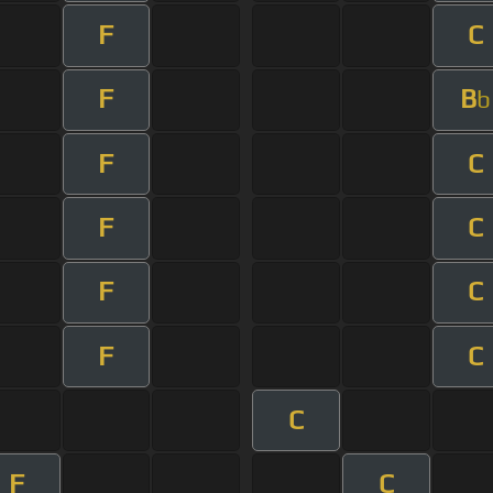
F
C
F
B
b
F
C
F
C
F
C
F
C
C
F
C