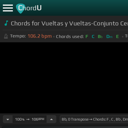
C
U
hord
Chords for Vueltas y Vueltas-Conjunto 
106.2
bpm
Tempo:
T
Chords used:
F
C
B
D
E
b
m
100
➙
106
BPM
%