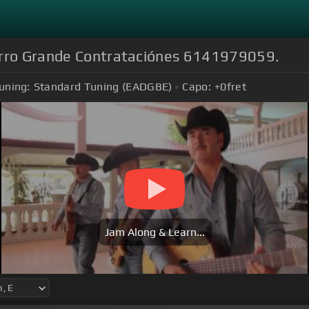
Cerro Grande Contrataciónes 6141979059.
uning:
Standard Tuning (EADGBE)
Capo:
+0
fret
Jam Along & Learn...