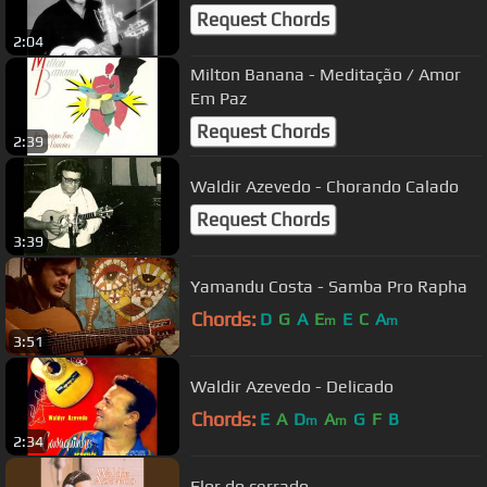
Request Chords
2:04
Milton Banana - Meditação / Amor
Em Paz
Request Chords
2:39
Waldir Azevedo - Chorando Calado
Request Chords
3:39
Yamandu Costa - Samba Pro Rapha
Chords:
D
G
A
E
E
C
A
m
m
3:51
Waldir Azevedo - Delicado
Chords:
E
A
D
A
G
F
B
m
m
2:34
Flor do cerrado