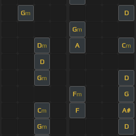
G
D
m
G
m
D
A
C
m
m
D
G
D
m
F
G
m
C
F
A#
m
G
D
m