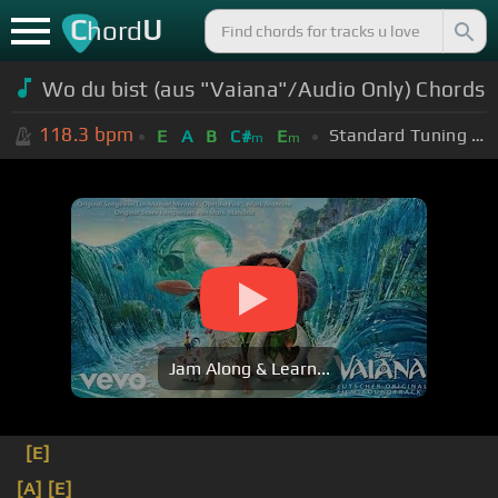
C
U
hord
Wo du bist (aus "Vaiana"/Audio Only) Chords
118.3
bpm
Standard Tuning (EADGBE)
E
A
B
C#
E
m
m
Jam Along & Learn...
[E]
[A]
[E]