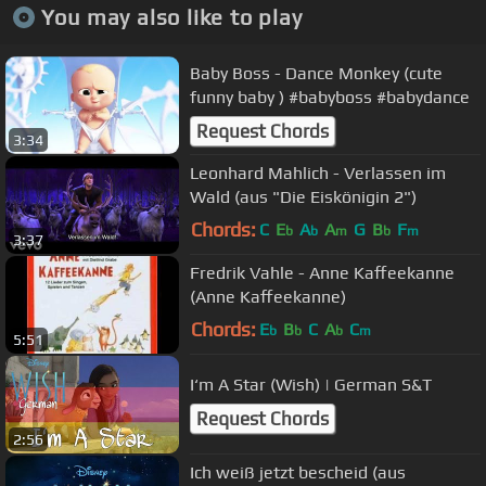
You may also like to play
Baby Boss - Dance Monkey (cute
funny baby ) #babyboss #babydance
Request Chords
3:34
Leonhard Mahlich - Verlassen im
Wald (aus "Die Eiskönigin 2")
Chords:
C
E
A
A
G
B
F
b
b
m
b
m
3:37
Fredrik Vahle - Anne Kaffeekanne
(Anne Kaffeekanne)
Chords:
E
B
C
A
C
b
b
b
m
5:51
I‘m A Star (Wish) | German S&T
Request Chords
2:56
Ich weiß jetzt bescheid (aus