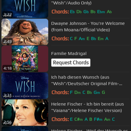
"Wish"/Audio Only)
Chords:
E
D
G
B
E
A
b
b
b
b
bm
b
3:22
Dwayne Johnson - You're Welcome
(from Moana/Official Video)
Chords:
C
F
A
E
B
E
A
m
b
m
2:49
Familie Madrigal
Request Chords
4:18
Ich hab diesen Wunsch (aus
"Wish"/Deutscher Original Film-
Soundtrack/Lyric Video)
Chords:
F
D
C
B
G
G
m
b
m
3:31
Helene Fischer - Ich bin bereit (aus
"Vaiana"/Helene Fischer Version)
Chords:
E
C#
A
B
F#
A
C
m
m
m
2:56
Helene Fischer - Weil der Wunsch es