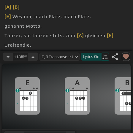
[A]
[B]
[E]
Weyana, mach Platz, mach Platz.
genannt Motto,
Tänzer, sie tanzen stets, zum
[A]
gleichen
[E]
Uraltendie.
hat sich
[A]
bewährt, mehr
[B]
[E]
brauchst du
Lyrics
On
118
BPM
nicht.
die Mission und Weyana,
E
A
B
1
1
2
1
1
1
2
3
1
2
3
2
3