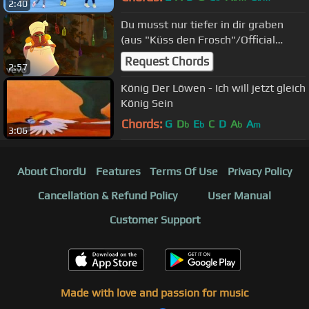
2:40
Du musst nur tiefer in dir graben
(aus "Küss den Frosch"/Official
Video)
Request Chords
2:57
König Der Löwen - Ich will jetzt gleich
König Sein
Chords:
G
D
E
C
D
A
A
b
b
b
m
3:06
About ChordU
Features
Terms Of Use
Privacy Policy
Cancellation & Refund Policy
User Manual
Customer Support
Made with love and passion for music