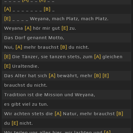
[A]
_ _ _ _ _ _ _
[B]
_
[E]
_ _ _ _ Weyana, mach Platz, mach Platz.
Weyana
[A]
hör mir gut
[E]
zu.
Das Dorf genannt Motto,
Nui,
[A]
mehr brauchst
[B]
du nicht.
[E]
Die Tänzer, sie tanzen stets, zum
[A]
gleichen
[E]
Uraltendie.
Das Alter hat sich
[A]
bewährt, mehr
[B]
[E]
brauchst du nicht.
Tradition ist die Mission und Weyana,
es gibt viel zu tun.
Wir achten stets die
[A]
Natur, mehr brauchst
[B]
du
[E]
nicht.
Wir teilen uns alles hier, wir lachten und
[A]