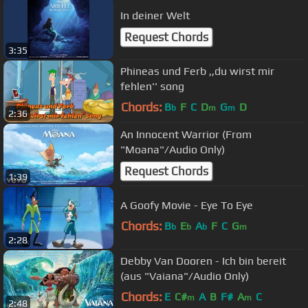
In deiner Welt
Request Chords
3:35
Phineas und Ferb ,,du wirst mir
fehlen'' song
Chords:
B
F
C
D
G
D
b
m
m
2:36
An Innocent Warrior (From
"Moana"/Audio Only)
Request Chords
1:39
A Goofy Movie - Eye To Eye
Chords:
B
E
A
F
C
G
b
b
b
m
2:28
Debby Van Dooren - Ich bin bereit
(aus "Vaiana"/Audio Only)
Chords:
E
C#
A
B
F#
A
C
m
m
2:48