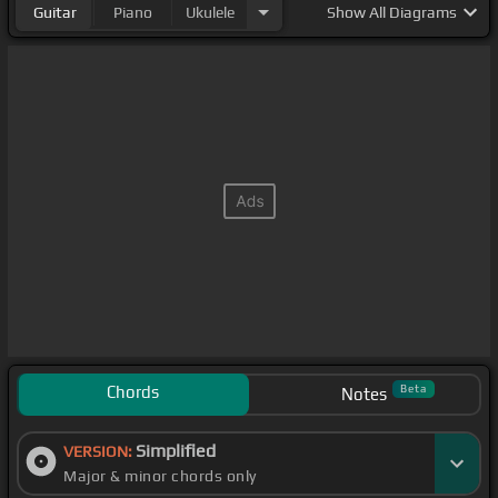
Guitar
Piano
Ukulele
Show
All Diagrams
Chords
Beta
Notes
Simplified
VERSION:
Major & minor chords only