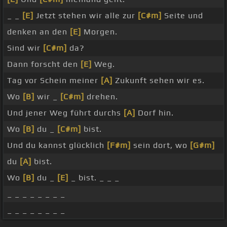
_ _
[E]
Jetzt stehen wir alle zur
[C#m]
Seite und
denken an den
[E]
Morgen.
Sind wir
[C#m]
da?
Dann forscht den
[E]
Weg.
Tag vor Schein meiner
[A]
Zukunft sehen wir es.
Wo
[B]
wir _
[C#m]
drehen.
Und jener Weg führt durchs
[A]
Dorf hin.
Wo
[B]
du _
[C#m]
bist.
Und du kannst glücklich
[F#m]
sein dort, wo
[G#m]
du
[A]
bist.
Wo
[B]
du _
[E]
_ bist. _ _ _
_ _ _ _ _ _ _ _
_ _ _ _ _ _ _ _