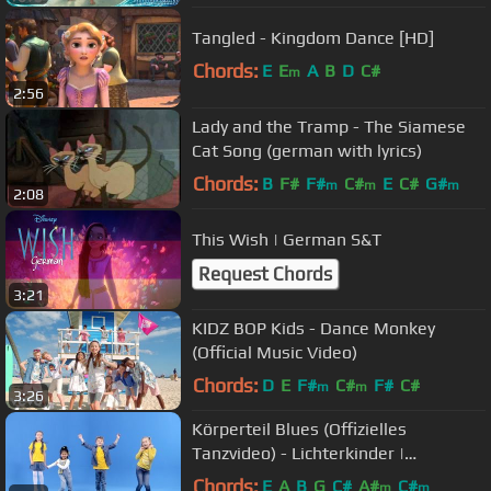
Tangled - Kingdom Dance [HD]
Chords:
E
E
A
B
D
C#
m
2:56
Lady and the Tramp - The Siamese
Cat Song (german with lyrics)
Chords:
B
F#
F#
C#
E
C#
G#
m
m
m
2:08
This Wish | German S&T
Request Chords
3:21
KIDZ BOP Kids - Dance Monkey
(Official Music Video)
Chords:
D
E
F#
C#
F#
C#
m
m
3:26
Körperteil Blues (Offizielles
Tanzvideo) - Lichterkinder |
Kinderlieder | Bewegungslieder
Chords:
E
A
B
G
C#
A#
C#
m
m