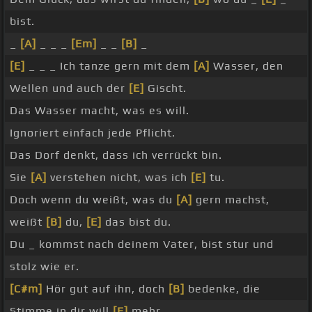
bist.
_
[A]
_ _ _
[Em]
_ _
[B]
_
[E]
_ _ _ Ich tanze gern mit dem
[A]
Wasser, den
Wellen und auch der
[E]
Gischt.
Das Wasser macht, was es will.
Ignoriert einfach jede Pflicht.
Das Dorf denkt, dass ich verrückt bin.
Sie
[A]
verstehen nicht, was ich
[E]
tu.
Doch wenn du weißt, was du
[A]
gern machst,
weißt
[B]
du,
[E]
das bist du.
Du _ kommst nach deinem Vater, bist stur und
stolz wie er.
[C#m]
Hör gut auf ihn, doch
[B]
bedenke, die
Stimme in dir will
[E]
mehr.