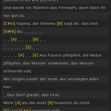
Und weckt sie flüstern das Fernweh, dann höre ihr
nur gut zu.
[C#m]
Vajana, die Stimme
[B]
sagt dir, das bist
[G#m]
du. _ _ _ _ _
_ _
[A]
_ _ _ _
[B]
_ _
_ _ _ _ _ _
[E]
_ _
_ _ _ _
[A]
_ _
[E]
Aus Fasern pflüpfen, die Netze
pflüpfen, das Wasser schwimmt, das Wasser
schmeckt süß.
Wir singen Lieder der Insel, wir versorgen alles
hier.
_ Das Dorf glaubt, das Fest.
Mehr
[A]
als die Insel
[B]
brauchst du nicht.
[E]
Und
[C#m]
niemand geht.