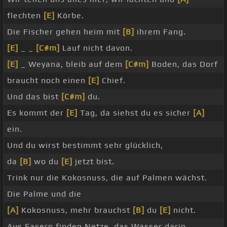
flechten
[E]
Körbe.
Die Fischer gehen heim mit
[B]
ihrem Fang.
[E]
_ _
[C#m]
Lauf nicht davon.
[E]
_ Weyana, bleib auf dem
[C#m]
Boden, das Dorf
braucht noch einen
[E]
Chief.
Und das bist
[C#m]
du.
Es kommt der
[E]
Tag, da siehst du es sicher
[A]
ein.
Und du wirst bestimmt sehr glücklich,
da
[B]
wo du
[E]
jetzt bist.
Trink nur die Kokosnuss, die auf Palmen wächst.
Die Palme und die
[A]
Kokosnuss, mehr brauchst
[B]
du
[E]
nicht.
Aus Fasern finden Netze, das Wasser darin