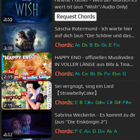
wert ist (aus "Wish"/Audio Only)
Request Chords
2:55
Sascha Rotermund - Ich warte hier
auf dich (aus "Die Schöne und das
Biest"/Audio Only)
Chords:
A
D
B
E
G
E
F
b
b
b
b
m
3:16
HAPPY END - offizielles Musikvideo
IN VOLLER LÄNGE aus Bibi & Tina
MÄDCHEN GEGEN JUNGS
Chords:
A
C
B
E
F
E
G
b
m
b
b
m
bm
2:59
Sei vergnügt, sing ein Lied
【StrawbellyCake】
Chords:
E
B
C#
G#
C#
G#
F#
m
m
m
2:15
Sabrina Weckerlin - Es kommt zu dir
(aus "Die Eiskönigin 2")
Chords:
F
C
A
D
D
A
A
m
m
b
2:17