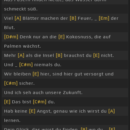
schmeckt süß.
Viel
[A]
Blätter machen der
[B]
Feuer, _
[Em]
der
Blut.
[D#m]
Denk nur an die
[E]
Kokosnuss, die auf
Palmen wächst.
Mehr
[A]
als die Insel
[B]
brauchst du
[E]
nicht.
Und _
[C#m]
niemals du.
Wir bleiben
[E]
hier, sind hier gut versorgt und
[C#m]
sicher.
Und ich seh auch unsere Zukunft.
[E]
Das bist
[C#m]
du.
Hab keine
[E]
Angst, genau wie ich wirst du
[A]
lernen.
Dein Glück, das wirst du finden,
[B]
wo du _
[E]
_