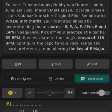
To learn Tommy Amper, Debby Van Dooren, Joelle
Jung, Lia Jung, Marion Martienzen, Ricarda Kinnen
- (aus Vaiana/Deutscher Original Film-Soundtrack)
Wo Du Bist chords
, your first step should be
understanding these
chords - B, E, A, E, C#m, E and
C#m
in sequence. Kick off your practice at a gentle
59 BPM
, then escalate to the song's
tempo of 118
BPM
. Configure the capo to your vocal range and
chord preference, remembering the
key of E Major
.
PDF
Midi
Edit
Hide lyrics
Blocks
Traditional
Autoscroll
[E]
_ _ _ _ _ _ _ _
_ _ _ _
[A]
_ _
[E]
_ _