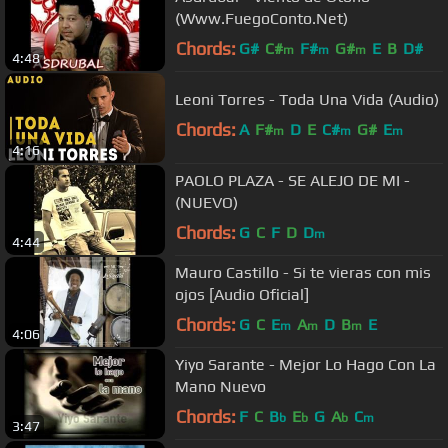
(Www.FuegoConto.Net)
Chords:
G#
C#
F#
G#
E
B
D#
m
m
m
4:48
Leoni Torres - Toda Una Vida (Audio)
Chords:
A
F#
D
E
C#
G#
E
m
m
m
4:16
PAOLO PLAZA - SE ALEJO DE MI -
(NUEVO)
Chords:
G
C
F
D
D
m
4:44
Mauro Castillo - Si te vieras con mis
ojos [Audio Oficial]
Chords:
G
C
E
A
D
B
E
m
m
m
4:06
Yiyo Sarante - Mejor Lo Hago Con La
Mano Nuevo
Chords:
F
C
B
E
G
A
C
b
b
b
m
3:47