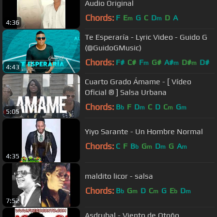
Audio Original
Chords:
F
E
G
C
D
D
A
m
m
4:36
Te Esperaría - Lyric Video - Guido G
(@GuidoGMusic)
Chords:
F#
C#
F
G#
A#
D#
D#
m
m
m
4:43
Cuarto Grado Ámame - [ Vídeo
Oficial ® ] Salsa Urbana
Chords:
B
F
D
C
D
C
G
b
m
m
m
5:05
Yiyo Sarante - Un Hombre Normal
Chords:
C
F
B
G
D
G
A
b
m
m
m
4:35
maldito licor - salsa
Chords:
B
G
D
C
G
E
D
b
m
m
b
m
7:52
Asdrubal - Viento de Otoño