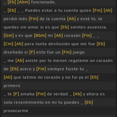
_
[Eb]
[Abm]
funcionado.
_
[Eb]
_ _ Puedes estar a tu cuenta quien
[Fm]
[Ab]
perdió más
[Fm]
de la cuenta
[Ab]
y está tú, te
quedas sin amor si es que
[Eb]
sientes ausencia.
[Gm]
y es que
[Bbm]
mi
[Ab]
corazón
[Fm]
_ _
[Cm]
[Ab]
para tanta desilusión que me fue
[Eb]
diseñado si
[F]
esto fue un
[Fm]
juego
_ me
[Ab]
aviste por lo menos regalame un corazón
de
[Eb]
acero y
[Fm]
siempre fuiste tu _
[Ab]
que latimo mi corazón y no fui yo el
[Eb]
primero
_ te
[F]
amaba
[Fm]
de verdad _
[Ab]
y ahora es
solo resentimiento en mi tu puedes _
[Eb]
provocarme