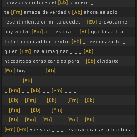
corazón y no fui yo el
[Eb]
primero _
te
[Fm]
amaba de verdad y
[Ab]
ahora es solo
resentimiento en mi tu puedes _
[Eb]
provocarme
hoy vuelvo
[Fm]
a _ respirar _
[Ab]
gracias a ti a
toda tu maldad fue neutro
[Eb]
_ reemplazarte _
quien
[Fm]
iba a imaginar _ _ _
[Ab]
necesitaba otras caricias para _
[Eb]
olvidarte _ _
[Fm]
hoy _ _ _ _
[Ab]
_ _
_ _ _ _
[Eb]
_ _ _ _
_
[Fm]
_ _
[Eb]
_ _
[Fm]
_ _ _
_
[Eb]
_
[Fm]
_ _
[Eb]
_ _
[Fm]
_
[Eb]
_
_
[Fm]
_ _
[Eb]
_ _
[Fm]
_ _ _
_
[Eb]
_
[Fm]
_
[Eb]
_ _ _
[Fm]
_
[Eb]
_
[Fm]
[Fm]
vuelvo a _ _ _ respirar gracias a ti a toda