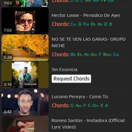
Chords:
D
G
C
A
B
F#
E
m
m
m
7:03
Hector Lavoe - Periodico De Ayer
Chords:
C
G
F
E
A
D
B
m
m
b
b
7:02
NO SE TE VEN LAS GANAS- GRUPO
NICHE
Chords:
B
E
A
G
F
B
C
b
b
b
m
bm
m
6:28
Sin Escencia
Request Chords
3:16
Luciano Pereyra - Como Tú
Chords:
G
A
F
C
D
E
A
m
m
3:45
Romeo Santos - Imitadora (Official
Lyric Video)