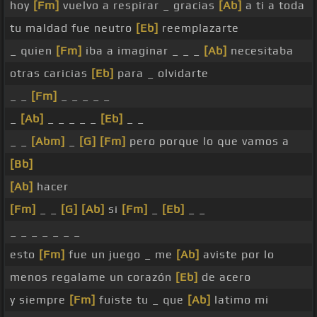
hoy
[Fm]
vuelvo a respirar _ gracias
[Ab]
a ti a toda
tu maldad fue neutro
[Eb]
reemplazarte
_ quien
[Fm]
iba a imaginar _ _ _
[Ab]
necesitaba
otras caricias
[Eb]
para _ olvidarte
_ _
[Fm]
_ _ _ _ _
_
[Ab]
_ _ _ _ _
[Eb]
_ _
_ _
[Abm]
_
[G]
[Fm]
pero porque lo que vamos a
[Bb]
[Ab]
hacer
[Fm]
_ _
[G]
[Ab]
si
[Fm]
_
[Eb]
_ _
_ _ _ _ _ _ _
esto
[Fm]
fue un juego _ me
[Ab]
aviste por lo
menos regalame un corazón
[Eb]
de acero
y siempre
[Fm]
fuiste tu _ que
[Ab]
latimo mi