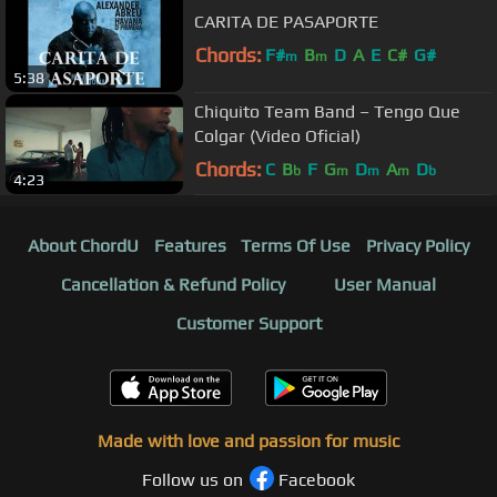
CARITA DE PASAPORTE
Chords:
F#
B
D
A
E
C#
G#
m
m
5:38
Chiquito Team Band – Tengo Que
Colgar (Video Oficial)
Chords:
C
B
F
G
D
A
D
b
m
m
m
b
4:23
About ChordU
Features
Terms Of Use
Privacy Policy
Cancellation & Refund Policy
User Manual
Customer Support
Made with love and passion for music
Follow us on
Facebook