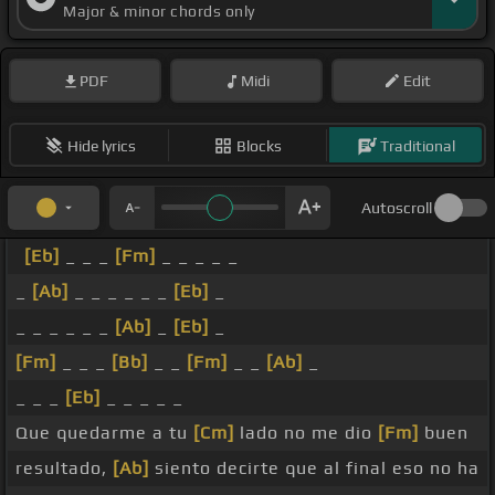
Major & minor chords only
PDF
Midi
Edit
Hide lyrics
Blocks
Traditional
Autoscroll
[Eb]
_ _ _
[Fm]
_ _ _ _ _
_
[Ab]
_ _ _ _ _ _
[Eb]
_
_ _ _ _ _ _
[Ab]
_
[Eb]
_
[Fm]
_ _ _
[Bb]
_ _
[Fm]
_ _
[Ab]
_
_ _ _
[Eb]
_ _ _ _ _
Que quedarme a tu
[Cm]
lado no me dio
[Fm]
buen
resultado,
[Ab]
siento decirte que al final eso no ha