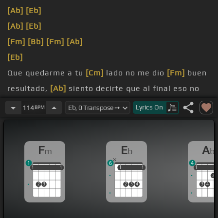
[Ab]
[Eb]
[Ab]
[Eb]
[Fm]
[Bb]
[Fm]
[Ab]
[Eb]
Que quedarme a tu
[Cm]
lado no me dio
[Fm]
buen
resultado,
[Ab]
siento decirte que al final eso no
ha
[Eb]
[Abm]
funcionado.
Lyrics
On
114
BPM
a tu cuenta quien
[Fm]
[Ab]
perdió más
[Fm]
de la
cuenta
[Ab]
y está tú, te quedas sin amor si es que
F
E
A
m
b
b
[Eb]
sientes ausencia.
1
6
4
[Gm]
y es que
[Bbm]
mi
[Ab]
corazón
[Fm]
1
1
1
1
1
1
1
1
1
1
1
1
2
2
3
2
3
4
3
4