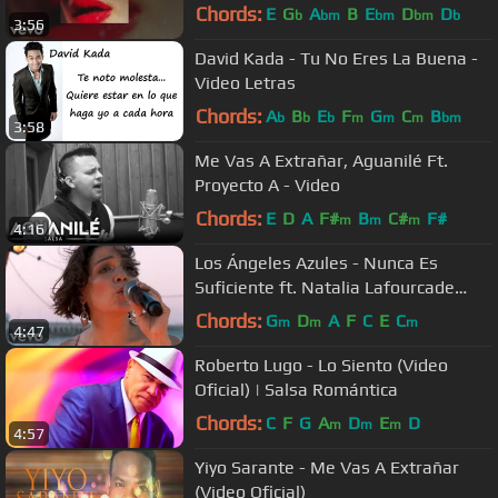
Chords:
E
G
A
B
E
D
D
b
bm
bm
bm
b
3:56
David Kada - Tu No Eres La Buena -
Video Letras
Chords:
A
B
E
F
G
C
B
b
b
b
m
m
m
bm
3:58
Me Vas A Extrañar, Aguanilé Ft.
Proyecto A - Video
Chords:
E
D
A
F#
B
C#
F#
m
m
m
4:16
Los Ángeles Azules - Nunca Es
Suficiente ft. Natalia Lafourcade
(Live)
Chords:
G
D
A
F
C
E
C
m
m
m
4:47
Roberto Lugo - Lo Siento (Video
Oficial) | Salsa Romántica
Chords:
C
F
G
A
D
E
D
m
m
m
4:57
Yiyo Sarante - Me Vas A Extrañar
(Video Oficial)