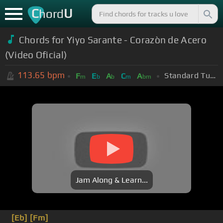
C
U
hord
Chords for Yiyo Sarante - Corazòn de Acero
(Video Oficial)
113.65
bpm
Standard Tuning (EADGBE)
F
E
A
C
A
m
b
b
m
bm
Jam Along & Learn...
[Eb]
[Fm]