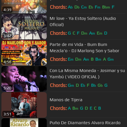
Chords:
A
D
C
E
F
B
F
b
b
m
b
m
bm
4:39
Mr love - Ya Estoy Soltero (Audio
Oficial)
Chords:
G
C
F
D
A
E
D
m
m
m
3:42
Parte de mi Vida - Bum Bum
Mezcla'o - DJ Marlong Son y Sabor
Chords:
E
D
A
B
B
A
G
m
m
m
m
m
4:56
Con La Misma Moneda - Josimar y su
Yambú ( VIDEO OFICIAL )
Chords:
G
D
E
F
B
G
G
m
b
b
b
5:20
Manos de Tijera
Chords:
A
B
G
D
E
C
B
m
3:51
Puño De Diamantes Alvaro Ricardo