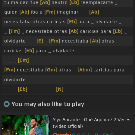
tu maldad fue
[Ab]
neutro
[Eb]
reemplazarte _
quien
[Ab]
iba a
[Fm]
imaginar _ _
[Ab]
_
necesitaba otras caricias
[Eb]
para _ olvidarte _
_
[Fm]
_ necesitaba otras
[Ab]
caricias para
[Eb]
_
olvidarte _ _
[E]
_
[Fm]
necesitaba
[Ab]
otras
caricias
[Eb]
para _ olvidarte
_ _ _
[Cm]
[Fm]
necesitaba
[Gm]
otras _
[Abm]
caricias para _
olvidarte
_ _ _
[Eb]
_ _ _ _ _ _
[N]
_ _ _ _ _ _
You may also like to play
Yiyo Sarante - Qué Agonía / 2 Veces
(Video Oficial)