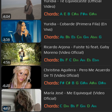
Yuridia - Te Equivocaste (Official
Video)
Chords:
A
E
B
C#
F#
G#
m
m
m
4:04
Yuridia - Cobarde (Primera Fila) (En
Vivo)
Chords:
A
B
E
C
G
A
G
b
b
b
m
m
bm
3:56
Ricardo Arjona - Fuiste tú feat. Gaby
Moreno (Video Oficial)
Chords:
B
F
C
D
A
E
E
b
m
m
b
bm
4:56
Christina Aguilera - Pero Me Acuerdo
De Tí (Video Oficial)
Chords:
F#
C#
B
G
G#
A#
D#
m
m
m
4:20
María José - Me Equivoqué (Video
Oficial)
Chords:
C
D
B
F
G
D
A
m
b
m
m
4:02