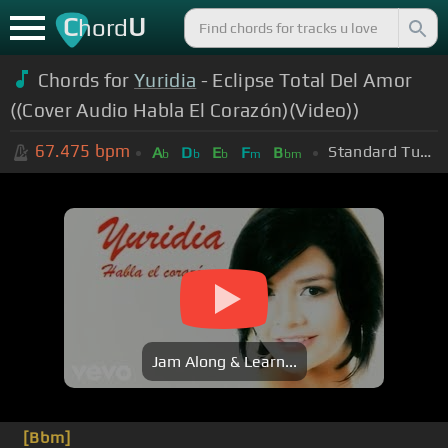
C
U
hord
Chords for
Yuridia
- Eclipse Total Del Amor
((Cover Audio Habla El Corazón)(Video))
67.475
bpm
Standard Tuning (EADGBE)
A
D
E
F
B
b
b
b
m
bm
Jam Along & Learn...
[Bbm]