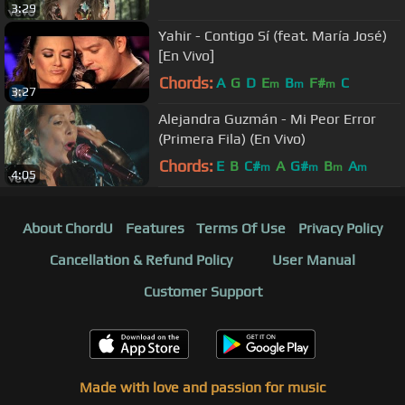
3:29
Yahir - Contigo Sí (feat. María José)
[En Vivo]
Chords:
A
G
D
E
B
F#
C
m
m
m
3:27
Alejandra Guzmán - Mi Peor Error
(Primera Fila) (En Vivo)
Chords:
E
B
C#
A
G#
B
A
m
m
m
m
4:05
About ChordU
Features
Terms Of Use
Privacy Policy
Cancellation & Refund Policy
User Manual
Customer Support
Made with love and passion for music