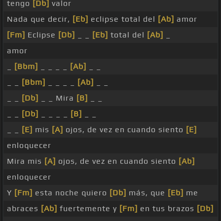
tengo
[Db]
valor
Nada que decir,
[Eb]
eclipse total del
[Ab]
amor
[Fm]
Eclipse
[Db]
_ _
[Eb]
total del
[Ab]
_
amor
_
[Bbm]
_ _ _ _
[Ab]
_ _
_ _
[Bbm]
_ _ _ _
[Ab]
_ _
_ _
[Db]
_ _ Mira
[B]
_ _
_ _
[Db]
_ _ _ _
[B]
_ _
_ _
[E]
mis
[A]
ojos, de vez en cuando siento
[E]
enloquecer
Mira mis
[A]
ojos, de vez en cuando siento
[Ab]
enloquecer
Y
[Fm]
esta noche quiero
[Db]
más, que
[Eb]
me
abraces
[Ab]
fuertemente y
[Fm]
en tus brazos
[Db]