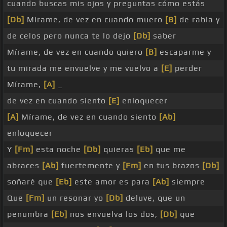
cuando buscas mis ojos y preguntas cómo estás
[Db]
Mírame, de vez en cuando muero
[B]
de rabia y
de celos pero nunca te lo dejo
[Db]
saber
Mírame, de vez en cuando quiero
[B]
escaparme y
tu mirada me envuelve y me vuelvo a
[E]
perder
Mírame,
[A]
_
de vez en cuando siento
[E]
enloquecer
[A]
Mírame, de vez en cuando siento
[Ab]
enloquecer
Y
[Fm]
esta noche
[Db]
quieras
[Eb]
que me
abraces
[Ab]
fuertemente y
[Fm]
en tus brazos
[Db]
soñaré que
[Eb]
este amor es para
[Ab]
siempre
Que
[Fm]
un resonar yo
[Db]
deluve, que un
penumbra
[Eb]
nos envuelva los dos,
[Db]
que