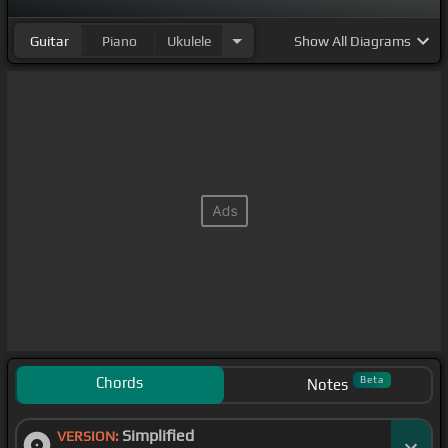
Guitar
Piano
Ukulele
Show
All Diagrams
Chords
Beta
Notes
Simplified
VERSION: