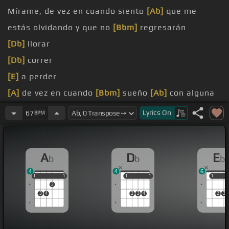
Mírame, de vez en cuando siento
[Ab]
que me
estás olvidando y que no
[Bbm]
regresarán
[Db]
llorar
[Db]
correr
[E]
a perder
[A]
de vez en cuando
[Bbm]
sueño
[Ab]
con alguna
locura y no quiero despertar
Lyrics
On
67
BPM
[Ab]
cuando buscas mis ojos y preguntas cómo
estás
A
D
E
b
b
b
[B]
de rabia y de celos pero nunca te lo dejo
[Db]
4
4
6
saber
1
1
1
1
1
1
1
1
1
1
1
2
3
4
2
3
4
2
3