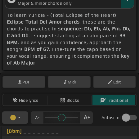
Major & minor chords only
To learn Yuridia - (Total Eclipse of the Heart)
Eclipse Total Del Amor chords
, these are the
chords to practise in
sequence: Db, Eb, Ab, Fm, Db,
C and Db
. I suggest starting at a calm pace of
33
BPM
, and as you gain confidence, approach the
song's
BPM of 67
. Fine-tune the capo based on
your vocal range, ensuring it complements the
key
of Ab Major
.
PDF
Midi
Edit
Hide lyrics
Blocks
Traditional
Autoscroll
[Bbm]
_ _ _ _ _ _ _ _