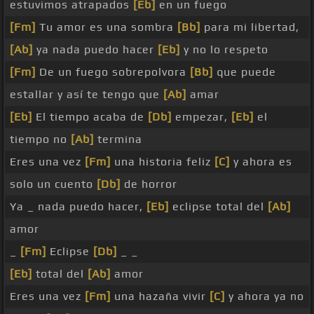
estuvimos atrapados
[Eb]
en un fuego
[Fm]
Tu amor es una sombra
[Bb]
para mi libertad,
[Ab]
ya nada puedo hacer
[Eb]
y no lo respeto
[Fm]
De un fuego sobrepolvora
[Bb]
que puede
estallar y así te tengo que
[Ab]
amar
[Eb]
El tiempo acaba de
[Db]
empezar,
[Eb]
el
tiempo no
[Ab]
termina
Eres una vez
[Fm]
una historia feliz
[C]
y ahora es
solo un cuento
[Db]
de horror
Ya _ nada puedo hacer,
[Eb]
eclipse total del
[Ab]
amor
_
[Fm]
Eclipse
[Db]
_ _
[Eb]
total del
[Ab]
amor
Eres una vez
[Fm]
una hazaña vivir
[C]
y ahora ya no