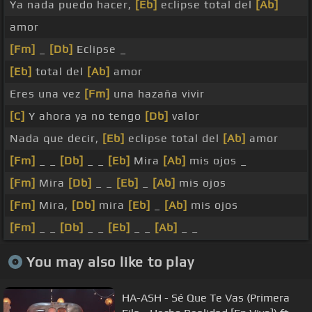
Ya nada puedo hacer,
[Eb]
eclipse total del
[Ab]
amor
[Fm]
_
[Db]
Eclipse _
[Eb]
total del
[Ab]
amor
Eres una vez
[Fm]
una hazaña vivir
[C]
Y ahora ya no tengo
[Db]
valor
Nada que decir,
[Eb]
eclipse total del
[Ab]
amor
[Fm]
_ _
[Db]
_ _
[Eb]
Mira
[Ab]
mis ojos _
[Fm]
Mira
[Db]
_ _
[Eb]
_
[Ab]
mis ojos
[Fm]
Mira,
[Db]
mira
[Eb]
_
[Ab]
mis ojos
[Fm]
_ _
[Db]
_ _
[Eb]
_ _
[Ab]
_ _
You may also like to play
HA-ASH - Sé Que Te Vas (Primera