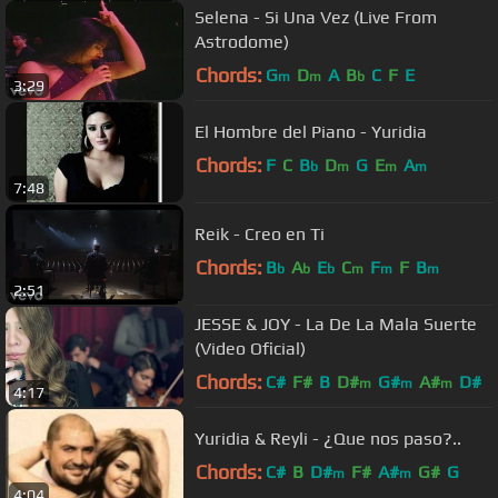
Selena - Si Una Vez (Live From
Astrodome)
Chords:
G
D
A
B
C
F
E
m
m
b
3:29
El Hombre del Piano - Yuridia
Chords:
F
C
B
D
G
E
A
b
m
m
m
7:48
Reik - Creo en Ti
Chords:
B
A
E
C
F
F
B
b
b
b
m
m
m
2:51
JESSE & JOY - La De La Mala Suerte
(Video Oficial)
Chords:
C#
F#
B
D#
G#
A#
D#
m
m
m
4:17
Yuridia & Reyli - ¿Que nos paso?..
Chords:
C#
B
D#
F#
A#
G#
G
m
m
4:04