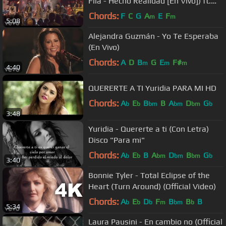
Fila - Hecho Realidad [En Vivo]) ft.
Matisse
Chords:
F
C
G
A
E
F
m
m
5:08
Alejandra Guzmán - Yo Te Esperaba
(En Vivo)
Chords:
A
D
B
G
E
F#
m
m
m
4:40
QUERERTE A TI Yuridia PARA MI HD
Chords:
A
E
B
B
A
D
G
b
b
bm
bm
bm
b
3:48
Yuridia - Quererte a ti (Con Letra)
Disco "Para mi"
Chords:
A
E
B
A
D
B
G
b
b
bm
bm
bm
b
3:40
Bonnie Tyler - Total Eclipse of the
Heart (Turn Around) (Official Video)
Chords:
A
E
D
F
B
B
B
b
b
b
m
bm
b
5:34
Laura Pausini - En cambio no (Official