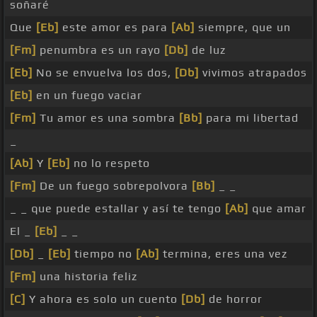
soñaré
Que
[Eb]
este amor es para
[Ab]
siempre, que un
[Fm]
penumbra es un rayo
[Db]
de luz
[Eb]
No se envuelva los dos,
[Db]
vivimos atrapados
[Eb]
en un fuego vaciar
[Fm]
Tu amor es una sombra
[Bb]
para mi libertad
_
[Ab]
Y
[Eb]
no lo respeto
[Fm]
De un fuego sobrepolvora
[Bb]
_ _
_ _ que puede estallar y así te tengo
[Ab]
que amar
El _
[Eb]
_ _
[Db]
_
[Eb]
tiempo no
[Ab]
termina, eres una vez
[Fm]
una historia feliz
[C]
Y ahora es solo un cuento
[Db]
de horror