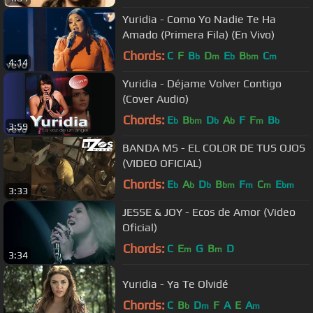
Yuridia - Como Yo Nadie Te Ha
Amado (Primera Fila) (En Vivo)
Chords:
C
F
B
D
E
B
C
b
m
b
bm
m
4:14
Yuridia - Déjame Volver Contigo
(Cover Audio)
Chords:
E
B
D
A
F
F
B
b
bm
b
b
m
b
3:59
BANDA MS - EL COLOR DE TUS OJOS
(VIDEO OFICIAL)
Chords:
E
A
D
B
F
C
E
b
b
b
bm
m
m
bm
3:33
JESSE & JOY - Ecos de Amor (Video
Oficial)
Chords:
C
E
G
B
D
m
m
3:34
Yuridia - Ya Te Olvidé
Chords:
C
B
D
F
A
E
A
b
m
m