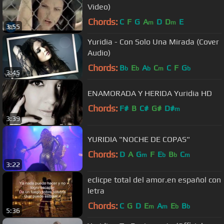
Video)
Chords:
C
F
G
A
D
D
E
m
m
3:55
Yuridia - Con Solo Una Mirada (Cover
Audio)
Chords:
B
E
A
C
C
F
G
b
b
b
m
b
3:45
ENAMORADA Y HERIDA Yuridia HD
Chords:
F#
B
C#
G#
D#
m
3:39
YURIDIA "NOCHE DE COPAS"
Chords:
D
A
G
F
E
B
C
m
b
b
m
3:22
eclicpe total del amor.en español con
letra
Chords:
C
G
D
E
A
E
B
m
m
b
b
5:36