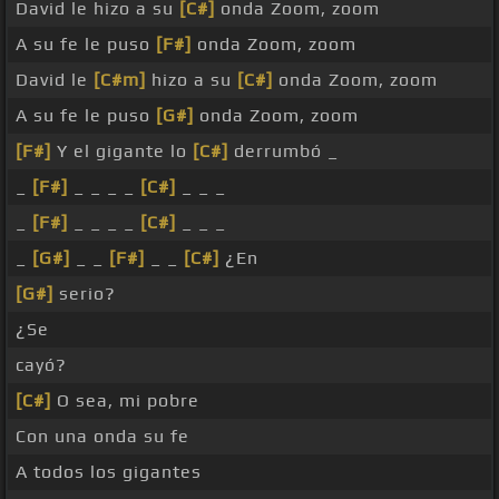
David le hizo a su
[C#]
onda Zoom, zoom
A su fe le puso
[F#]
onda Zoom, zoom
David le
[C#m]
hizo a su
[C#]
onda Zoom, zoom
A su fe le puso
[G#]
onda Zoom, zoom
[F#]
Y el gigante lo
[C#]
derrumbó _
_
[F#]
_ _ _ _
[C#]
_ _ _
_
[F#]
_ _ _ _
[C#]
_ _ _
_
[G#]
_ _
[F#]
_ _
[C#]
¿En
[G#]
serio?
¿Se
cayó?
[C#]
O sea, mi pobre
Con una onda su fe
A todos los gigantes