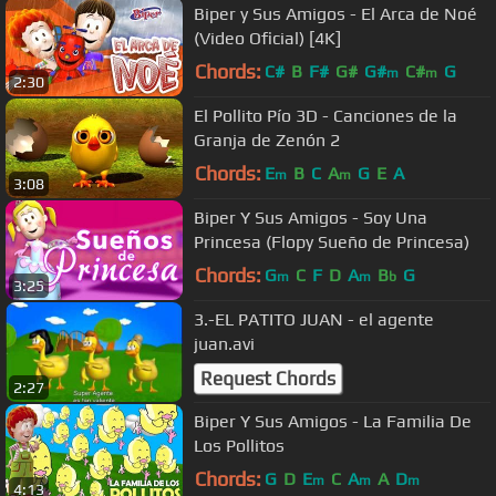
Biper y Sus Amigos - El Arca de Noé
(Video Oficial) [4K]
Chords:
C#
B
F#
G#
G#
C#
G
m
m
2:30
El Pollito Pío 3D - Canciones de la
Granja de Zenón 2
Chords:
E
B
C
A
G
E
A
m
m
3:08
Biper Y Sus Amigos - Soy Una
Princesa (Flopy Sueño de Princesa)
Chords:
G
C
F
D
A
B
G
m
m
b
3:25
3.-EL PATITO JUAN - el agente
juan.avi
Request Chords
2:27
Biper Y Sus Amigos - La Familia De
Los Pollitos
Chords:
G
D
E
C
A
A
D
m
m
m
4:13