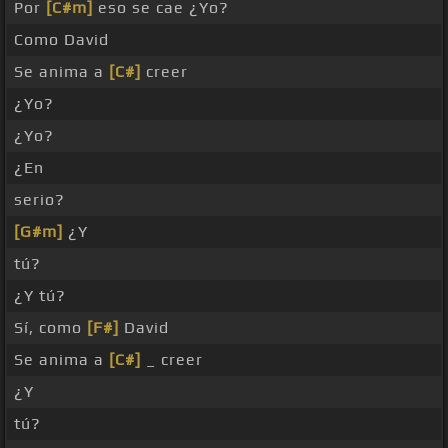
Por
[C#m]
eso se cae ¿Yo?
Como David
Se anima a
[C#]
creer
¿Yo?
¿Yo?
¿En
serio?
[G#m]
¿Y
tú?
¿Y tú?
Sí, como
[F#]
David
Se anima a
[C#]
_ creer
¿Y
tú?