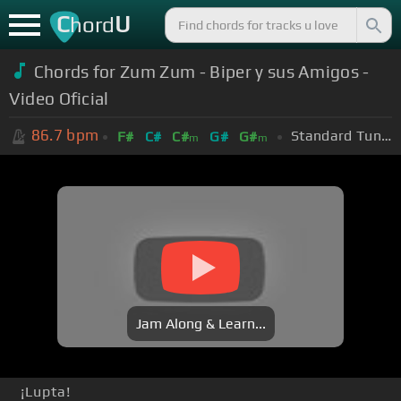
C
U
hord
Chords for Zum Zum - Biper y sus Amigos -
Video Oficial
86.7
bpm
Standard Tuning (EADGBE)
F#
C#
C#
G#
G#
m
m
Jam Along & Learn...
¡Lupta!