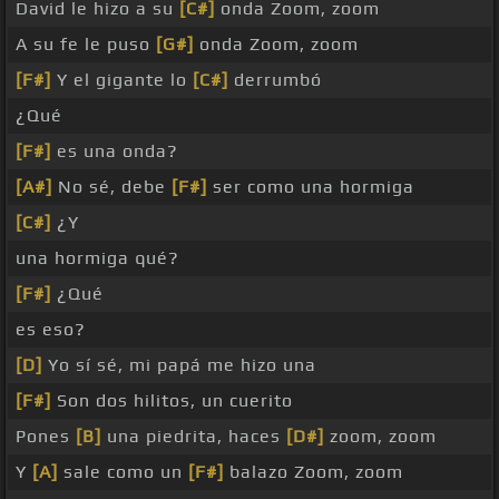
David le hizo a su
[C#]
onda Zoom, zoom
A su fe le puso
[G#]
onda Zoom, zoom
[F#]
Y el gigante lo
[C#]
derrumbó
¿Qué
[F#]
es una onda?
[A#]
No sé, debe
[F#]
ser como una hormiga
[C#]
¿Y
una hormiga qué?
[F#]
¿Qué
es eso?
[D]
Yo sí sé, mi papá me hizo una
[F#]
Son dos hilitos, un cuerito
Pones
[B]
una piedrita, haces
[D#]
zoom, zoom
Y
[A]
sale como un
[F#]
balazo Zoom, zoom