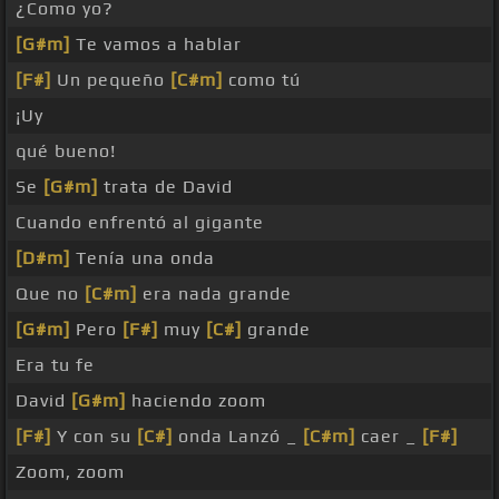
¿Como yo?
[G#m]
Te vamos a hablar
[F#]
Un pequeño
[C#m]
como tú
¡Uy
qué bueno!
Se
[G#m]
trata de David
Cuando enfrentó al gigante
[D#m]
Tenía una onda
Que no
[C#m]
era nada grande
[G#m]
Pero
[F#]
muy
[C#]
grande
Era tu fe
David
[G#m]
haciendo zoom
[F#]
Y con su
[C#]
onda Lanzó _
[C#m]
caer _
[F#]
Zoom, zoom