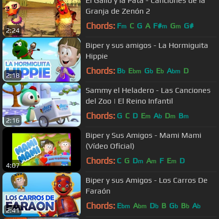
El Gallo y la Pata - Canciones de la
Granja de Zenón 2
Chords:
F
C
G
A
F#
G
G#
m
m
m
2:24
Biper y sus amigos - La Hormiguita
Hippie
Chords:
B
E
G
E
A
D
b
bm
b
b
bm
2:18
Sammy el Heladero - Las Canciones
del Zoo | El Reino Infantil
Chords:
G
C
D
E
A
D
B
m
b
m
m
2:16
Biper y Sus Amigos - Mami Mami
(Vídeo Oficial)
Chords:
C
G
D
A
F
E
D
m
m
m
4:07
Biper y sus Amigos - Los Carros De
Faraón
Chords:
E
A
D
B
G
B
A
bm
bm
b
b
b
b
2:41