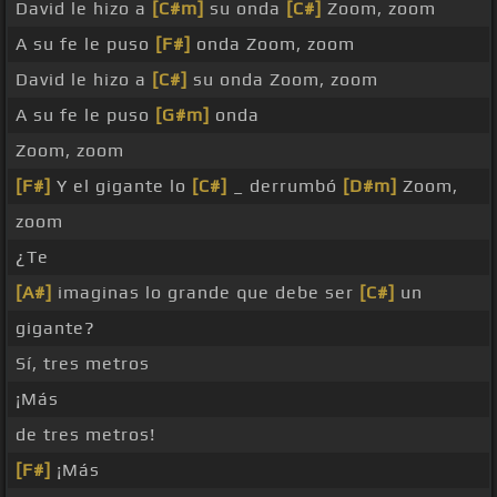
David le hizo a
[C#m]
su onda
[C#]
Zoom, zoom
A su fe le puso
[F#]
onda Zoom, zoom
David le hizo a
[C#]
su onda Zoom, zoom
A su fe le puso
[G#m]
onda
Zoom, zoom
[F#]
Y el gigante lo
[C#]
_ derrumbó
[D#m]
Zoom,
zoom
¿Te
[A#]
imaginas lo grande que debe ser
[C#]
un
gigante?
Sí, tres metros
¡Más
de tres metros!
[F#]
¡Más