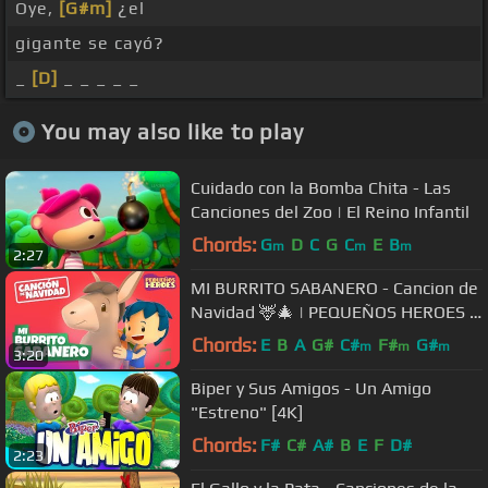
Oye,
[G#m]
¿el
gigante se cayó?
_
[D]
_ _ _ _ _
You may also like to play
Cuidado con la Bomba Chita - Las
Canciones del Zoo | El Reino Infantil
Chords:
G
D
C
G
C
E
B
m
m
m
2:27
MI BURRITO SABANERO - Cancion de
Navidad 🦌🎄 | PEQUEÑOS HEROES -
Generacion 12 kids
Chords:
E
B
A
G#
C#
F#
G#
m
m
m
3:20
Biper y Sus Amigos - Un Amigo
"Estreno" [4K]
Chords:
F#
C#
A#
B
E
F
D#
2:23