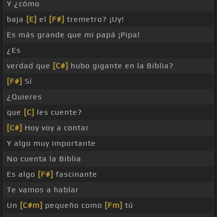
Y ¿cómo
baja
[E]
el
[F#]
tremetro? ¡Uy!
Es más grande que mi papá ¡Pipa!
¿Es
verdad que
[C#]
hubo gigante en la Biblia?
[F#]
Sí
¿Quieres
que
[C]
les cuente?
[C#]
Hoy voy a contar
Y algo muy importante
No cuenta la Biblia
Es algo
[F#]
fascinante
Te vamos a hablar
Un
[C#m]
pequeño como
[Fm]
tú