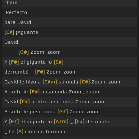
chau!
¡Perfecto
para David!
[C#]
¡Aguante,
David!
_ _ _
[G#]
Zoom, zoom
Y
[F#]
el gigante lo
[C#]
derrumbó _
[F#]
Zoom, zoom
David le hizo a
[C#m]
su onda
[C#]
Zoom, zoom
A su fe le
[F#]
puso onda Zoom, zoom
David
[C#]
le hizo a su onda Zoom, zoom
A su fe le puso onda
[G#]
Zoom, zoom
Y
[F#]
el gigante lo
[A#m]
_
[C#]
derrumbó
_ La
[A]
canción terminó