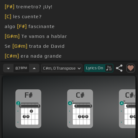
[F#]
tremetro? ¡Uy!
[C]
les cuente?
algo
[F#]
fascinante
[G#m]
Te vamos a hablar
Se
[G#m]
trata de David
[C#m]
era nada grande
David
[G#m]
haciendo zoom
Lyrics
On
87
BPM
F#
C#
C#
2
4
4
1
1
1
1
1
1
1
1
1
1
1
2
3
4
2
3
4
3
4