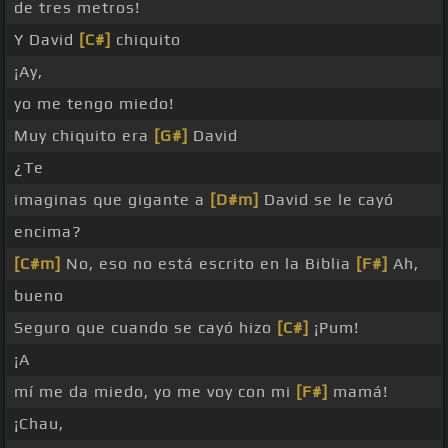
de tres metros!
Y David
[C#]
chiquito
¡Ay,
yo me tengo miedo!
Muy chiquito era
[G#]
David
¿Te
imaginas que gigante a
[D#m]
David se le cayó
encima?
[C#m]
No, eso no está escrito en la Biblia
[F#]
Ah,
bueno
Seguro que cuando se cayó hizo
[C#]
¡Pum!
¡A
mí me da miedo, yo me voy con mi
[F#]
mamá!
¡Chau,