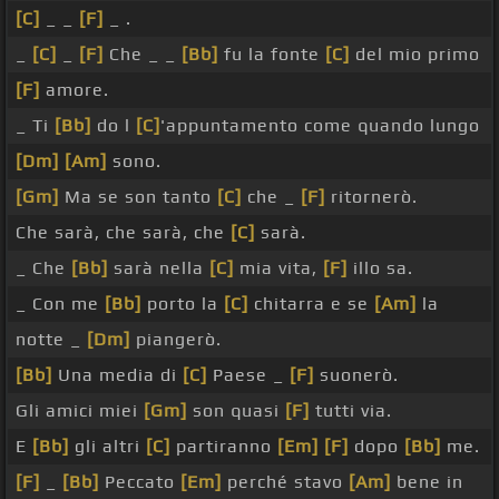
[C]
_ _
[F]
_ .
_
[C]
_
[F]
Che _ _
[Bb]
fu la fonte
[C]
del mio primo
[F]
amore.
_ Ti
[Bb]
do l
[C]
'appuntamento come quando lungo
[Dm]
[Am]
sono.
[Gm]
Ma se son tanto
[C]
che _
[F]
ritornerò.
Che sarà, che sarà, che
[C]
sarà.
_ Che
[Bb]
sarà nella
[C]
mia vita,
[F]
illo sa.
_ Con me
[Bb]
porto la
[C]
chitarra e se
[Am]
la
notte _
[Dm]
piangerò.
[Bb]
Una media di
[C]
Paese _
[F]
suonerò.
Gli amici miei
[Gm]
son quasi
[F]
tutti via.
E
[Bb]
gli altri
[C]
partiranno
[Em]
[F]
dopo
[Bb]
me.
[F]
_
[Bb]
Peccato
[Em]
perché stavo
[Am]
bene in