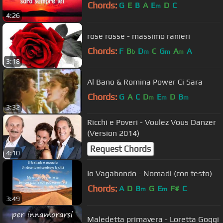
Chords:
G
E
B
A
E
D
C
m
4:26
rose rosse - massimo ranieri
Chords:
F
B
D
C
G
A
A
b
m
m
m
3:18
Al Bano & Romina Power Ci Sara
Chords:
G
A
C
D
E
D
B
m
m
m
3:32
Ricchi e Poveri - Voulez Vous Danzer
(Version 2014)
Request Chords
4:10
Io Vagabondo - Nomadi (con testo)
Chords:
A
D
B
G
E
F#
C
m
m
3:49
Maledetta primavera - Loretta Goggi