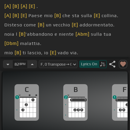
[A]
[B]
[A]
[E]
.
[A]
[B]
[E]
Paese mio
[B]
che sta sulla
[E]
collina.
Disteso come
[B]
un vecchio
[E]
addormentato.
noia l
[B]
'abbandono e niente
[Abm]
sulla tua
[Dbm]
malattia.
mio
[B]
ti lascio, io
[E]
vado via.
che sarà, che sarà.
Lyrics
On
82
BPM
nella
[B]
mia vita, illo
[E]
sa.
C
B
F
1
2
1
1
1
1
1
1
1
1
2
2
3
2
3
4
3
4