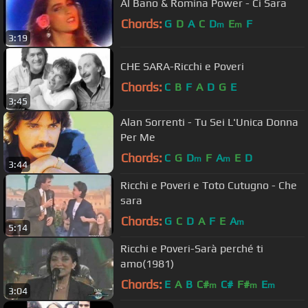
Al Bano & Romina Power - Ci Sara
Chords:
G
D
A
C
D
E
F
m
m
3:19
CHE SARA-Ricchi e Poveri
Chords:
C
B
F
A
D
G
E
3:45
Alan Sorrenti - Tu Sei L'Unica Donna
Per Me
Chords:
C
G
D
F
A
E
D
m
m
3:44
Ricchi e Poveri e Toto Cutugno - Che
sara
Chords:
G
C
D
A
F
E
A
m
5:14
Ricchi e Poveri-Sarà perché ti
amo(1981)
Chords:
E
A
B
C#
C#
F#
E
m
m
m
3:04