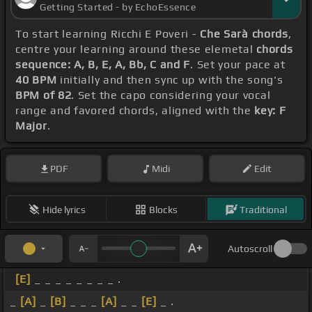
Getting Started - by EchoEssence
To start learning Ricchi E Poveri -
Che Sarà chords
,
centre your learning around these elemetal
chords
sequence: A, B, E, A, Bb, C and F
. Set your pace at
40 BPM
initially and then sync up with the song's
BPM of 82
. Set the capo considering your vocal
range and favored chords, aligned with the
key: F
Major
.
PDF
Midi
Edit
Hide lyrics
Blocks
Traditional
Autoscroll
[E]
_ _ _ _ _ _ _ _ .
_
[A]
_
[B]
_ _ _
[A]
_ _
[E]
_ .