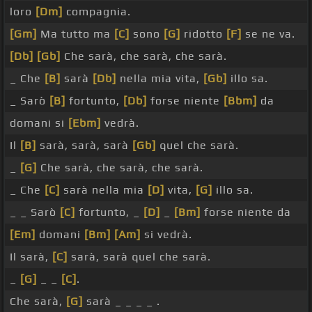
loro
[Dm]
compagnia.
[Gm]
Ma tutto ma
[C]
sono
[G]
ridotto
[F]
se ne va.
[Db]
[Gb]
Che sarà, che sarà, che sarà.
_ Che
[B]
sarà
[Db]
nella mia vita,
[Gb]
illo sa.
_ Sarò
[B]
fortunto,
[Db]
forse niente
[Bbm]
da
domani si
[Ebm]
vedrà.
Il
[B]
sarà, sarà, sarà
[Gb]
quel che sarà.
_
[G]
Che sarà, che sarà, che sarà.
_ Che
[C]
sarà nella mia
[D]
vita,
[G]
illo sa.
_ _ Sarò
[C]
fortunto, _
[D]
_
[Bm]
forse niente da
[Em]
domani
[Bm]
[Am]
si vedrà.
Il sarà,
[C]
sarà, sarà quel che sarà.
_
[G]
_ _
[C]
.
Che sarà,
[G]
sarà _ _ _ _ .