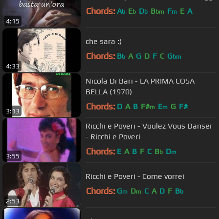
Chords:
A
E
D
B
F
E
A
b
b
b
bm
m
4:15
che sara :)
Chords:
B
A
G
D
F
C
G
b
bm
4:33
Nicola Di Bari - LA PRIMA COSA
BELLA (1970)
Chords:
D
A
B
F#
E
G
F#
m
m
3:13
Ricchi e Poveri - Voulez Vous Danser
- Ricchi e Poveri
Chords:
E
A
B
F
C
B
D
b
m
3:55
Ricchi e Poveri - Come vorrei
Chords:
G
D
C
A
D
F
B
m
m
b
2:53