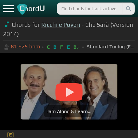
C
U
hord
Chords for
Ricchi e Poveri
- Che Sarà (Version
2014)
81.925
bpm
Standard Tuning (EADGBE)
C
B
F
E
B
b
Jam Along & Learn...
[E]
.