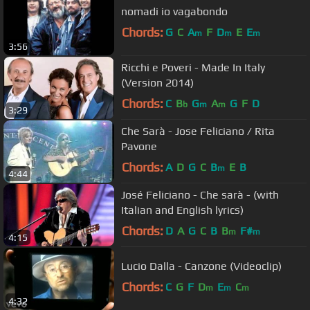
nomadi io vagabondo
Chords:
G
C
A
F
D
E
E
m
m
m
3:56
Ricchi e Poveri - Made In Italy
(Version 2014)
Chords:
C
B
G
A
G
F
D
b
m
m
3:29
Che Sarà - Jose Feliciano / Rita
Pavone
Chords:
A
D
G
C
B
E
B
m
4:44
José Feliciano - Che sarà - (with
Italian and English lyrics)
Chords:
D
A
G
C
B
B
F#
m
m
4:15
Lucio Dalla - Canzone (Videoclip)
Chords:
C
G
F
D
E
C
m
m
m
4:32