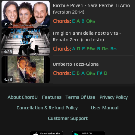
Ricchi e Poveri - Sarà Perchè Ti Amo
(Version 2014)
Chords:
E
A
B
C#
m
3:36
I migliori anni della nostra vita -
Renato Zero (con testo)
Chords:
A
D
E
F#
B
D
B
m
m
m
4:28
Umberto Tozzi-Gloria
Chords:
E
B
A
C#
F#
D
m
4:28
About ChordU
Features
Terms Of Use
Privacy Policy
Cancellation & Refund Policy
User Manual
Customer Support