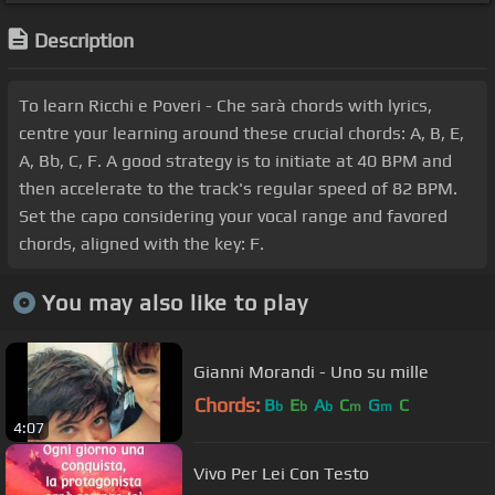
Description
To learn Ricchi e Poveri - Che sarà chords with lyrics,
centre your learning around these crucial chords: A, B, E,
A, Bb, C, F. A good strategy is to initiate at 40 BPM and
then accelerate to the track's regular speed of 82 BPM.
Set the capo considering your vocal range and favored
chords, aligned with the key: F.
You may also like to play
Gianni Morandi - Uno su mille
Chords:
B
E
A
C
G
C
b
b
b
m
m
4:07
Vivo Per Lei Con Testo