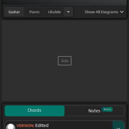
Guitar
Piano
Ukulele
Show
All Diagrams
Chords
Beta
Notes
Edited
VERSION: