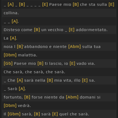
_
[A]
_
[B]
_ _ _ _
[E]
Paese mio
[B]
che sta sulla
[E]
collina.
_ _
[A]
.
Disteso come
[B]
un vecchio _
[E]
addormentato.
La
[A]
.
noia l
[B]
'abbandono e niente
[Abm]
sulla tua
[Dbm]
malattia.
[Gb]
Paese mio
[B]
ti lascio, io
[E]
vado via.
Che sarà, che sarà, che sarà.
_ Che
[A]
sarà nella
[B]
mia vita, illo
[E]
sa.
_ Sarò
[A]
.
fortunto,
[B]
forse niente da
[Abm]
domani si
[Dbm]
vedrà.
Il
[Gbm]
sarà,
[B]
sarà
[E]
quel che sarà.