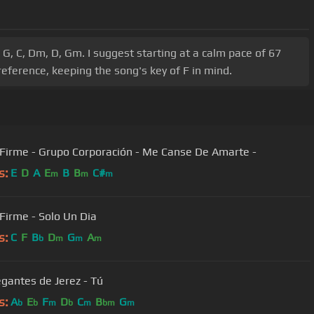
 G, C, Dm, D, Gm. I suggest starting at a calm pace of 67
eference, keeping the song's key of F in mind.
Grupo Firme - Grupo Corporación - Me Canse De Amarte -
s:
E
D
A
E
B
B
C#
m
m
m
Firme - Solo Un Dia
s:
C
F
B
D
G
A
b
m
m
m
egantes de Jerez - Tú
s:
A
E
F
D
C
B
G
b
b
m
b
m
bm
m