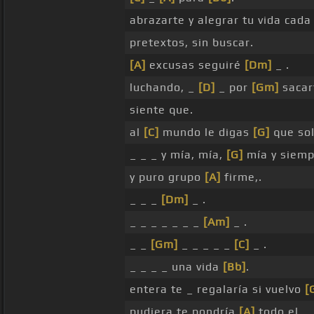
abrazarte y alegrar tu vida cad
pretextos, sin buscar.
[A]
excusas seguiré
[Dm]
_ .
luchando, _
[D]
_ por
[Gm]
sacar
siente que.
al
[C]
mundo le digas
[G]
que so
_ _ _ y mía, mía,
[G]
mía y siemp
y puro grupo
[A]
firme,.
_ _ _
[Dm]
_ .
_ _ _ _ _ _ _
[Am]
_ .
_ _
[Gm]
_ _ _ _ _
[C]
_ .
_ _ _ _ una vida
[Bb]
.
entera te _ regalaría si vuelvo
[
pudiera te pondría
[A]
todo el.