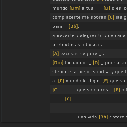
mundo
[Dm]
a tus _ _
[D]
pies, 
complacerte me sobran
[C]
las 
para _
[Bb]
.
abrazarte y alegrar tu vida cada
pretextos, sin buscar.
[A]
excusas seguiré _ .
[Dm]
luchando, _
[D]
_ por saca
siempre la mejor sonrisa y que 
al
[C]
mundo le digas
[F]
que sol
[C]
_ _ _ _ que solo eres _
[F]
mí
_ _ _
[C]
_ .
_ _ _ _ _ _ _ _ .
_ _ _ _ _ _ una vida
[Bb]
entera t