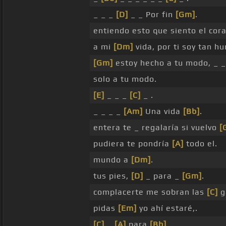
_ _ _
[D]
_ _ Por fin
[Gm]
.
entiendo esto que siento el cor
a mi
[Dm]
vida, por ti soy tan 
[Gm]
estoy hecho a tu modo, _ 
solo a tu modo.
[E]
_ _ _
[C]
_ .
_ _ _ _
[Am]
Una vida
[Bb]
.
entera te _ regalaría si vuelvo
[
pudiera te pondría
[A]
todo el.
mundo a
[Dm]
.
tus pies,
[D]
_ para _
[Gm]
.
complacerte me sobran las
[C]
g
pidas
[Em]
yo ahí estaré,.
[C]
_
[A]
para
[Bb]
.