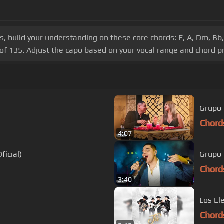
s, build your understanding on these core chords: F, A, Dm, Bb,
f 135. Adjust the capo based on your vocal range and chord pr
Chord
4:07
go - (Video Oficial)
Grupo 
Chord
3:40
Los El
Chord