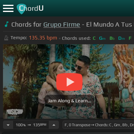
C
U
hord
Chords for
Grupo Firme
- El Mundo A Tus P
135.35
bpm
Tempo:
Chords used:
C
G
B
D
F
m
b
m
Jam Along & Learn...
100
➙
135
BPM
%