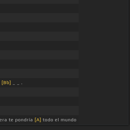
_
[Bb]
_ _ .
era te pondría
[A]
todo el mundo