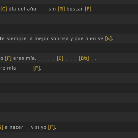
a
[C]
día del año, _ _ sin
[G]
buscar
[F]
.
te siempre la mejor sonrisa y que bien se
[E]
.
lo
[F]
eres mía, _ _ _ _
[C]
_ _ _
[Bb]
_ .
re mía, _ _ _
[F]
.
G]
a nacer, _ y si yo
[F]
.