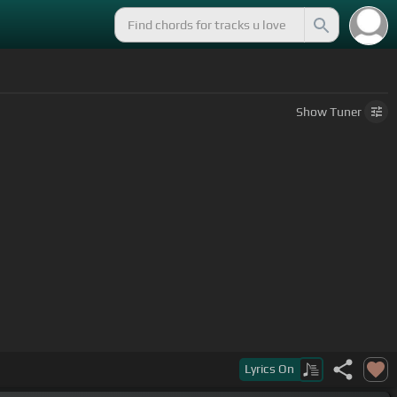
Show
Tuner
a de que tu le das propósito.
Lyrics
On