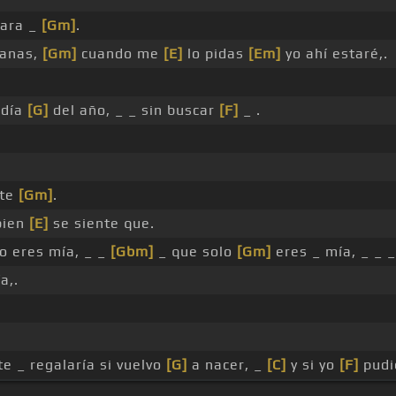
para _
[Gm]
.
ganas,
[Gm]
cuando me
[E]
lo pidas
[Em]
yo ahí estaré,.
 día
[G]
del año, _ _ sin buscar
[F]
_ .
rte
[Gm]
.
bien
[E]
se siente que.
o eres mía, _ _
[Gbm]
_ que solo
[Gm]
eres _ mía, _ _ 
a,.
e _ regalaría si vuelvo
[G]
a nacer, _
[C]
y si yo
[F]
pudi