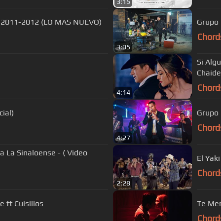
3:15
 EL RECODO 2011-2012 (LO MAS NUEVO)
Grupo 
Chord
3:05
Si Algu
Chaide
Chord
4:14
icial)
Chord
4:27
El Yaki
Chord
2:28
 ft Cuisillos
Te Mere
Chord