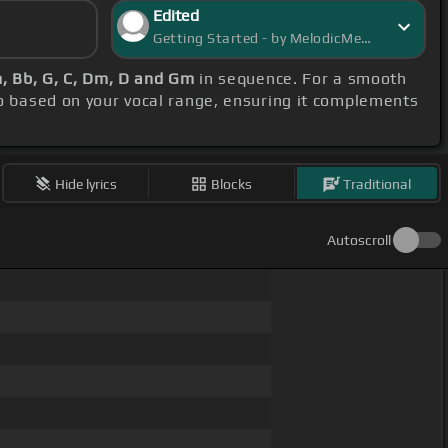
Edited
Getting Started - by MelodicMeadow
m, Bb, G, C, Dm, D and Gm
in sequence. For a smooth
o based on your vocal range, ensuring it complements
Hide lyrics
Blocks
Traditional
Autoscroll