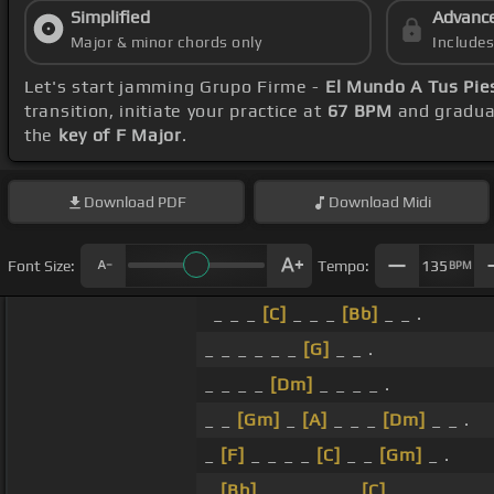
Simplified
Advanc
Major & minor chords only
Include
Let's start jamming Grupo Firme -
El Mundo A Tus Pie
transition, initiate your practice at
67 BPM
and gradual
the
key of F Major
.
Download
PDF
Download
Midi
Font Size:
Tempo:
135
BPM
_ _ _
[C]
_ _ _
[Bb]
_ _ .
_ _ _ _ _ _
[G]
_ _ .
_ _ _ _
[Dm]
_ _ _ _ .
_ _
[Gm]
_
[A]
_ _ _
[Dm]
_ _ .
_
[F]
_ _ _ _
[C]
_ _
[Gm]
_ .
_
[Bb]
_ _ _ _ _ _
[C]
_ .