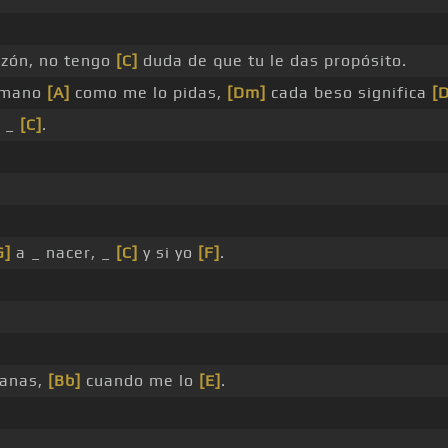
azón, no tengo
[C]
duda de que tu le das propósito.
humano
[A]
como me lo pidas,
[Dm]
cada beso significa
[D
_ _
[C]
.
G]
a _ nacer, _
[C]
y si yo
[F]
.
anas,
[Bb]
cuando me lo
[E]
.