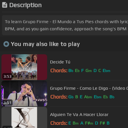
Description
To learn Grupo Firme - El Mundo a Tus Pies chords with lyric
BPM, and as you gain confidence, approach the song's BPM o
You may also like to play
Decide Tú
Chords:
B
E
F
G
D
C
E
b
b
m
bm
3:53
Grupo Firme - Como Le Di
Chords:
G
B
E
A
E
E
B
b
bm
bm
b
b
3:51
Alguien Te Va A Hacer Llorar
Chords:
E
B
A
F#
D
F#
B
m
m