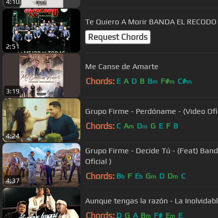
4:10
Te Quiero A Morir BANDA
Request Chords
2:51
Me Canse de Amarte
Chords:
E
A
D
B
B
F#
C#
m
m
m
3:19
Grupo Firme - Perdóname - (Video Of
Chords:
C
A
D
G
E
F
B
m
m
4:24
Grupo Firme - Decide Tú - (Feat) Banda La Sinaloense - ( Video
Oficial )
Chords:
B
F
E
G
D
D
C
b
b
m
m
4:37
Aunque tengas la razón - La Inolvidable
Chords:
D
G
A
B
F#
E
E
m
m