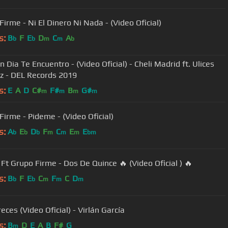
Firme - Ni El Dinero Ni Nada - (Video Oficial)
s:
B
F
E
D
C
A
b
b
m
m
b
n Dia Te Encuentro - (Video Oficial) - Cheli Madrid ft. Ulices
z - DEL Records 2019
s:
E
A
D
C#
F#
B
G#
m
m
m
m
Grupo Firme - Pideme - (Video Oficial)
s:
A
E
D
F
C
E
E
b
b
b
m
m
m
bm
 Ft Grupo Firme - Dos De Quince 🔥 (Video Oficial ) 🔥
s:
B
F
E
C
F
C
D
b
b
m
m
m
ces (Video Oficial) - Virlán García
s:
B
D
E
A
B
F#
G
m