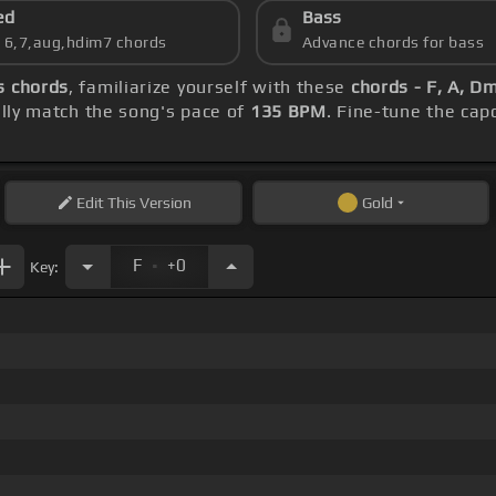
ed
Bass
s 6,7,aug,hdim7 chords
Advance chords for bass
s chords
, familiarize yourself with these
chords - F, A, D
ly match the song's pace of
135 BPM
. Fine-tune the cap
Edit
This Version
Gold
.
F
+0
Key: