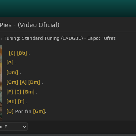
ies - (Video Oficial)
Tuning:
Standard Tuning (EADGBE)
Capo:
+0
fret
[C]
[Bb]
.
[G]
.
[Dm]
.
[Gm]
[A]
[Dm]
.
[F]
[C]
[Gm]
.
[Bb]
[C]
.
[D]
Por fin
[Gm]
.
entiendo esto que siento el corazón, no tengo
[C]
dud