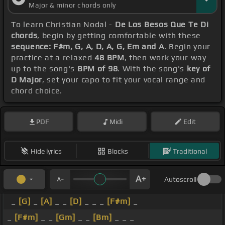
Major & minor chords only
To learn Christian Nodal -
De Los Besos Que Te Di
chords
, begin by getting comfortable with these
sequence: F#m, G, A, D, A, G, Em and A
. Begin your
practice at a relaxed
48 BPM
, then work your way
up to the song's
BPM of 98
. With the song's
key of
D Major
, set your capo to fit your vocal range and
chord choice.
PDF
Midi
Edit
Hide lyrics
Blocks
Traditional
Autoscroll
_
[G]
_
[A]
_ _
[D]
_ _ _
[F#m]
_
_
[F#m]
_ _
[Gm]
_ _
[Bm]
_ _ _