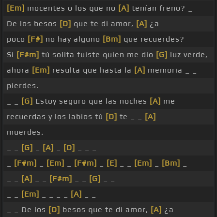
[Em]
inocentes o los que no
[A]
tenían freno? _
De los besos
[D]
que te di amor,
[A]
¿a
poco
[F#]
no hay alguno
[Bm]
que recuerdes?
Si
[F#m]
tú solita fuiste quien me dio
[G]
luz verde,
ahora
[Em]
resulta que hasta la
[A]
memoria _ _
pierdes.
_ _
[G]
Estoy seguro que las noches
[A]
me
recuerdas y los labios tú
[D]
te _ _
[A]
muerdes.
_ _
[G]
_
[A]
_
[D]
_ _ _
_
[F#m]
_
[Em]
_
[F#m]
_
[E]
_ _
[Em]
_
[Bm]
_
_ _
[A]
_ _
[F#m]
_ _
[G]
_ _
_ _
[Em]
_ _ _ _
[A]
_ _
_ _ De los
[D]
besos que te di amor,
[A]
¿a