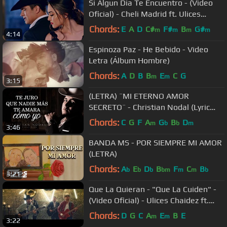
Si Algun Dia Te Encuentro - (Video
Oficial) - Cheli Madrid ft. Ulices
Chaidez - DEL Records 2019
Chords:
E
A
D
C#
F#
B
G#
m
m
m
m
4:14
Espinoza Paz - He Bebido - Video
Letra (Álbum Hombre)
Chords:
A
D
B
B
E
C
G
m
m
3:15
(LETRA) ¨MI ETERNO AMOR
SECRETO¨ - Christian Nodal (Lyric
Video)
Chords:
C
G
F
A
G
B
D
m
b
b
m
3:46
BANDA MS - POR SIEMPRE MI AMOR
(LETRA)
Chords:
A
E
D
B
F
C
B
b
b
b
bm
m
m
b
3:21
Que La Quieran - "Que La Cuiden" -
(Video Oficial) - Ulices Chaidez ft.
Joss Favela - DEL Records
Chords:
D
G
C
A
E
B
E
m
m
3:22