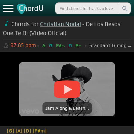
C
U
hord
Chords for
Christian Nodal
- De Los Besos
Que Te Di (Video Oficial)
97.85
bpm
Standard Tuning (EADGBE)
A
G
F#
D
E
m
m
Jam Along & Learn...
[G]
[A]
[D]
[F#m]