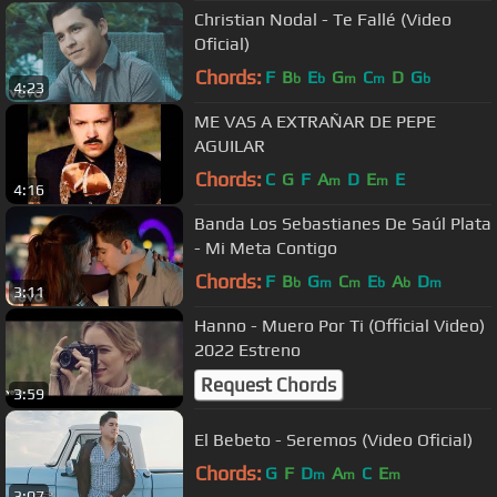
Christian Nodal - Te Fallé (Video
Oficial)
Chords:
F
B
E
G
C
D
G
b
b
m
m
b
4:23
ME VAS A EXTRAÑAR DE PEPE
AGUILAR
Chords:
C
G
F
A
D
E
E
m
m
4:16
Banda Los Sebastianes De Saúl Plata
- Mi Meta Contigo
Chords:
F
B
G
C
E
A
D
b
m
m
b
b
m
3:11
Hanno - Muero Por Ti (Official Video)
2022 Estreno
Request Chords
3:59
El Bebeto - Seremos (Video Oficial)
Chords:
G
F
D
A
C
E
m
m
m
3:07