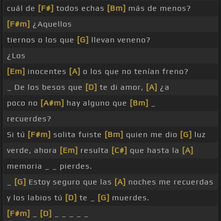
cuál de
[F#]
todos echas
[Bm]
más de menos?
[F#m]
¿Aquellos
tiernos o los que
[G]
llevan veneno?
¿Los
[Em]
inocentes
[A]
o los que no tenían freno?
_ De los besos que
[D]
te di amor,
[A]
¿a
poco no
[A#m]
hay alguno que
[Bm]
_
recuerdes?
Si tú
[F#m]
solita fuiste
[Bm]
quien me dio
[G]
luz
verde, ahora
[Em]
resulta
[C#]
que hasta la
[A]
memoria _ _ pierdes.
_
[G]
Estoy seguro que las
[A]
noches me recuerdas
y los labios tú
[D]
te _
[G]
muerdes.
[F#m]
_
[D]
_ _ _ _ _