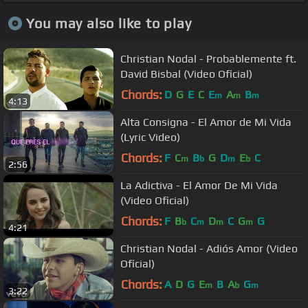
You may also like to play
Christian Nodal - Probablemente ft.
David Bisbal (Video Oficial)
Chords:
D
G
E
C
E
A
B
m
m
m
4:13
Alta Consigna - El Amor de Mi Vida
(Lyric Video)
Chords:
F
C
B
G
D
E
C
m
b
m
b
2:56
La Adictiva - El Amor De Mi Vida
(Video Oficial)
Chords:
F
B
C
D
C
G
G
b
m
m
m
4:21
Christian Nodal - Adiós Amor (Video
Oficial)
Chords:
A
D
G
E
B
A
G
m
b
m
3:22