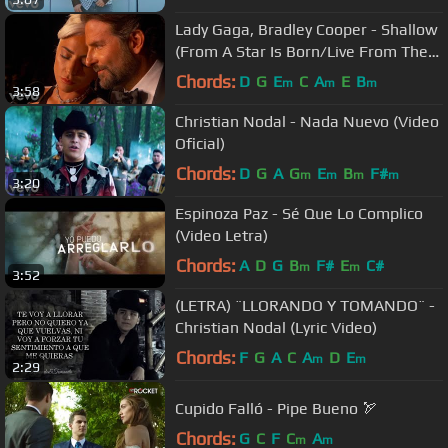
Lady Gaga, Bradley Cooper - Shallow
(From A Star Is Born/Live From The
Oscars)
Chords:
D
G
E
C
A
E
B
m
m
m
3:58
Christian Nodal - Nada Nuevo (Video
Oficial)
Chords:
D
G
A
G
E
B
F#
m
m
m
m
3:20
Espinoza Paz - Sé Que Lo Complico
(Video Letra)
Chords:
A
D
G
B
F#
E
C#
m
m
3:52
(LETRA) ¨LLORANDO Y TOMANDO¨ -
Christian Nodal (Lyric Video)
Chords:
F
G
A
C
A
D
E
m
m
2:29
Cupido Falló - Pipe Bueno 🏹
Chords:
G
C
F
C
A
m
m