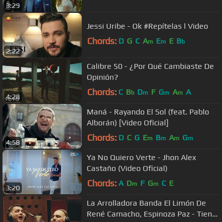
3:29
Jessi Uribe - Ok #Repítelas l Video
Chords:
D
G
C
A
E
E
B
m
m
b
2:22
Calibre 50 - ¿Por Qué Cambiaste De
Opinión?
Chords:
C
B
D
F
G
A
A
b
m
m
m
4:28
Maná - Rayando El Sol (feat. Pablo
Alborán) [Video Oficial]
Chords:
D
C
G
E
B
A
G
m
m
m
m
4:58
Ya No Quiero Verte - Jhon Alex
Castaño (Video Oficial)
Chords:
A
D
F
G
C
E
m
m
3:20
La Arrolladora Banda El Limón De
René Camacho, Espinoza Paz - Tiene