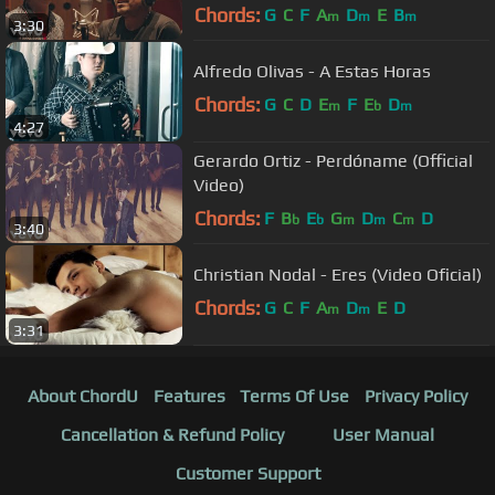
Razón La Lógica
Chords:
G
C
F
A
D
E
B
m
m
m
3:30
Alfredo Olivas - A Estas Horas
Chords:
G
C
D
E
F
E
D
m
b
m
4:27
Gerardo Ortiz - Perdóname (Official
Video)
Chords:
F
B
E
G
D
C
D
b
b
m
m
m
3:40
Christian Nodal - Eres (Video Oficial)
Chords:
G
C
F
A
D
E
D
m
m
3:31
About ChordU
Features
Terms Of Use
Privacy Policy
Cancellation & Refund Policy
User Manual
Customer Support