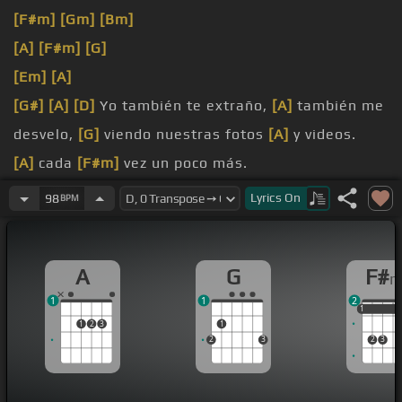
[F#m]
[Gm]
[Bm]
[A]
[F#m]
[G]
[Em]
[A]
[G#]
[A]
[D]
Yo también te extraño,
[A]
también me
desvelo,
[G]
viendo nuestras fotos
[A]
y videos.
[A]
cada
[F#m]
vez un poco más.
[Em]
imagino que comienzo
[A]
a besar.
Lyrics
On
98
BPM
De los besos
[D]
que te di
[A]
amor, ¿a
A
G
F#
1
1
2
1
1
1
1
2
3
1
2
3
2
3