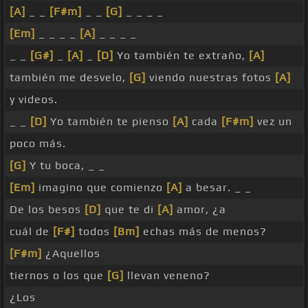
[A]
_ _
[F#m]
_ _
[G]
_ _ _ _
[Em]
_ _ _ _
[A]
_ _ _ _
_ _
[G#]
_
[A]
_
[D]
Yo también te extraño,
[A]
también me desvelo,
[G]
viendo nuestras fotos
[A]
y videos.
_ _
[D]
Yo también te pienso
[A]
cada
[F#m]
vez un
poco más.
[G]
Y tu boca, _ _
[Em]
imagino que comienzo
[A]
a besar. _ _
De los besos
[D]
que te di
[A]
amor, ¿a
cuál de
[F#]
todos
[Bm]
echas más de menos?
[F#m]
¿Aquellos
tiernos o los que
[G]
llevan veneno?
¿Los