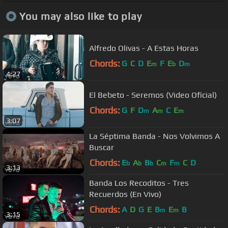
You may also like to play
Alfredo Olivas - A Estas Horas
Chords:
G
C
D
E
F
E
D
m
b
m
4:27
El Bebeto - Seremos (Video Oficial)
Chords:
G
F
D
A
C
E
m
m
m
3:07
La Séptima Banda - Nos Volvimos A
Buscar
Chords:
E
A
B
C
F
C
D
b
b
b
m
m
3:13
Banda Los Recoditos - Tres
Recuerdos (En Vivo)
Chords:
A
D
G
E
B
E
B
m
m
3:15