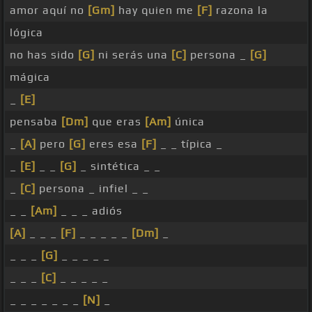
amor aquí no
[Gm]
hay quien me
[F]
razona la
lógica
no has sido
[G]
ni serás una
[C]
persona _
[G]
mágica
_
[E]
pensaba
[Dm]
que eras
[Am]
única
_
[A]
pero
[G]
eres esa
[F]
_ _ típica _
_
[E]
_ _
[G]
_ sintética _ _
_
[C]
persona _ infiel _ _
_ _
[Am]
_ _ _ adiós
[A]
_ _ _
[F]
_ _ _ _ _
[Dm]
_
_ _ _
[G]
_ _ _ _ _
_ _ _
[C]
_ _ _ _ _
_ _ _ _ _ _ _
[N]
_