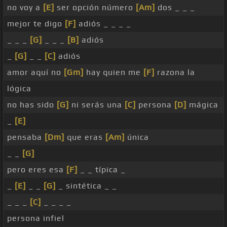
no voy a
[E]
ser opción número
[Am]
dos _ _ _
mejor te digo
[F]
adiós _ _ _ _
_ _ _
[G]
_ _ _
[B]
adiós
_
[G]
_ _
[C]
adiós
amor aquí no
[Gm]
hay quien me
[F]
razona la
lógica
no has sido
[G]
ni serás una
[C]
persona
[D]
mágica
_
[E]
pensaba
[Dm]
que eras
[Am]
única
_ _
[G]
pero eres esa
[F]
_ _ típica _
_
[E]
_ _
[G]
_ sintética _ _
_ _ _
[C]
_ _ _ _
persona infiel