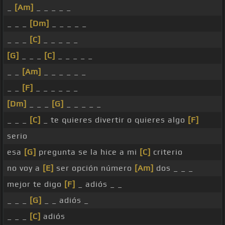
_
[Am]
_ _ _ _ _
_ _ _
[Dm]
_ _ _ _ _
_ _ _
[C]
_ _ _ _ _
[G]
_ _ _
[C]
_ _ _ _ _
_ _
[Am]
_ _ _ _ _ _
_ _
[F]
_ _ _ _ _ _
[Dm]
_ _ _
[G]
_ _ _ _ _
_ _ _
[C]
_ te quieres divertir o quieres algo
[F]
serio
esa
[G]
pregunta se la hice a mi
[C]
criterio
no voy a
[E]
ser opción número
[Am]
dos _ _ _
mejor te digo
[F]
_ adiós _ _
_ _ _
[G]
_ _ adiós _
_ _ _
[C]
adiós