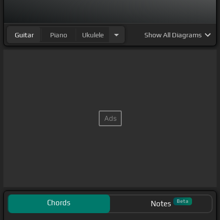
Guitar
Piano
Ukulele
Show
All Diagrams
Chords
Beta
Notes