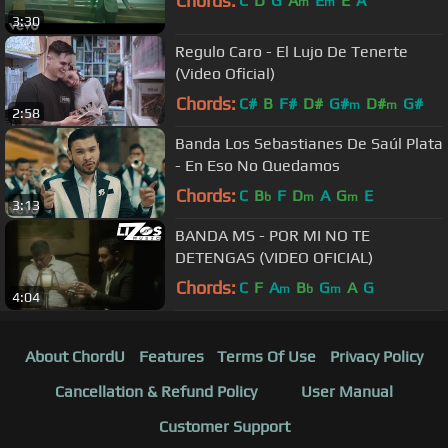
Chords:
C
D
G
A
E
E
A
m
m
3:30
Regulo Caro - El Lujo De Tenerte
(Video Oficial)
Chords:
C#
B
F#
D#
G#
D#
G#
m
m
2:58
Banda Los Sebastianes De Saúl Plata
- En Eso No Quedamos
Chords:
C
B
F
D
A
G
E
b
m
m
3:13
BANDA MS - POR MI NO TE
DETENGAS (VIDEO OFICIAL)
Chords:
C
F
A
B
G
A
G
m
b
m
4:04
About ChordU
Features
Terms Of Use
Privacy Policy
Cancellation & Refund Policy
User Manual
Customer Support