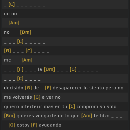
_
[C]
_ _ _ _ _ _ _
no no
_
[Am]
_ _ _ _
no _ _
[Dm]
_ _ _ _ _
_ _ _
[C]
_ _ _ _ _
[G]
_ _ _
[C]
_ _ _ _
me _ _
[Am]
_ _ _ _ _
_ _ _
[F]
_ _ _ la
[Dm]
_ _ _
[G]
_ _ _ _ _
_ _ _
[C]
_ _ _ _
decisión
[G]
de _
[F]
desaparecer lo siento pero no
me volverás
[G]
a ver no
quiero interferir más en tu
[C]
compromiso solo
[Bm]
quieres vengarte de lo que
[Am]
te hizo _ _ _
_
[G]
estoy
[F]
ayudando _ _ _