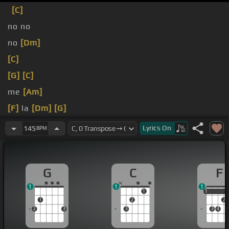
[C]
no no
no
[Dm]
[C]
[G]
[C]
me
[Am]
[F]
la
[Dm]
[G]
[C]
Lyrics
On
145
BPM
G
C
F
1
1
1
1
1
1
1
2
2
2
3
3
3
4