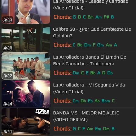
La Arrolladora - Calidad y Cantidad
(Video Oficial)
Chords:
G
D
C
E
A
F#
B
m
m
3:33
Calibre 50 - ¿Por Qué Cambiaste De
Opinión?
Chords:
C
B
D
F
G
A
A
b
m
m
m
4:28
La Arrolladora Banda El Limón De
René Camacho - Traicionera
Chords:
D
C
E
B
A
D
D
m
b
b
3:22
La Arrolladora - Mi Segunda Vida
(Video Oficial)
Chords:
C
D
E
A
B
C
m
b
b
b
bm
3:44
BANDA MS - MEJOR ME ALEJO
(VIDEO OFICIAL)
Chords:
G
C
F
A
E
D
B
m
m
m
3:51