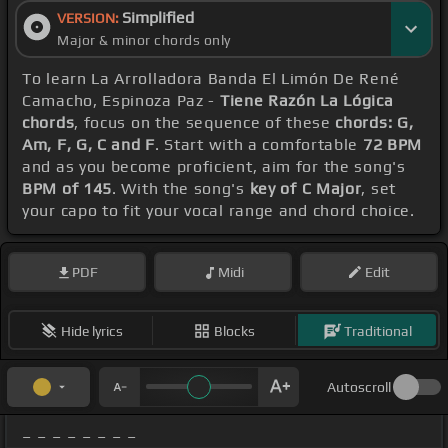
Simplified
VERSION:
Major & minor chords only
To learn La Arrolladora Banda El Limón De René
Camacho, Espinoza Paz -
Tiene Razón La Lógica
chords
, focus on the sequence of these
chords: G,
Am, F, G, C and F
. Start with a comfortable
72 BPM
and as you become proficient, aim for the song's
BPM of 145
. With the song's
key of C Major
, set
your capo to fit your vocal range and chord choice.
PDF
Midi
Edit
Hide lyrics
Blocks
Traditional
Autoscroll
_ _ _ _ _ _ _ _