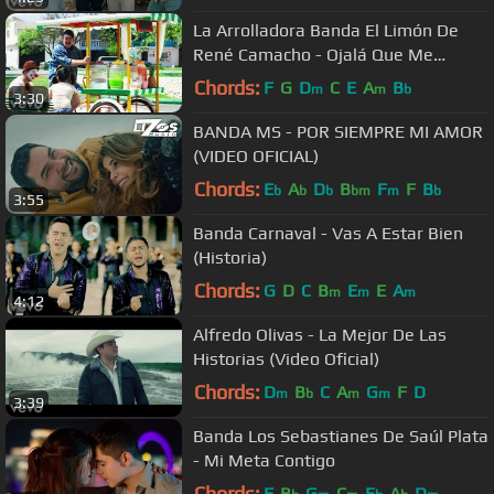
La Arrolladora Banda El Limón De
René Camacho - Ojalá Que Me
Olvides
Chords:
F
G
D
C
E
A
B
m
m
b
3:30
BANDA MS - POR SIEMPRE MI AMOR
(VIDEO OFICIAL)
Chords:
E
A
D
B
F
F
B
b
b
b
bm
m
b
3:55
Banda Carnaval - Vas A Estar Bien
(Historia)
Chords:
G
D
C
B
E
E
A
m
m
m
4:12
Alfredo Olivas - La Mejor De Las
Historias (Video Oficial)
Chords:
D
B
C
A
G
F
D
m
b
m
m
3:39
Banda Los Sebastianes De Saúl Plata
- Mi Meta Contigo
Chords:
F
B
G
C
E
A
D