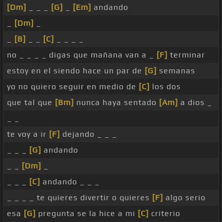
[Dm]
_ _ _
[G]
_
[Em]
andando
_
[Dm]
_
_
[B]
_ _
[C]
_ _ _ _
no _ _ _ _ digas que mañana van a _
[F]
terminar
estoy en el siendo hace un par de
[G]
semanas
yo no quiero seguir en medio de
[C]
los dos
que tal que
[Bm]
nunca haya sentado
[Am]
a dios _
_ _
te voy a ir
[F]
dejando _ _ _
_ _ _
[G]
andando
_ _
[Dm]
_
_ _ _
[C]
andando _ _ _
_ _ _ _ te quieres divertir o quieres
[F]
algo serio
esa
[G]
pregunta se la hice a mi
[C]
criterio