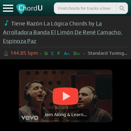
C
U
hord
Tiene Razón La Lógica Chords by
La
Arrolladora Banda El Limón De René Camacho,
Espinoza Paz
144.85
bpm
Standard Tuning (EADGBE)
G
C
F
A
D
m
m
Jam Along & Learn...