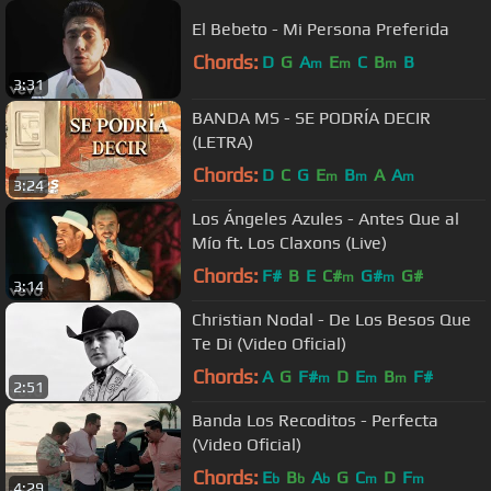
El Bebeto - Mi Persona Preferida
Chords:
D
G
A
E
C
B
B
m
m
m
3:31
BANDA MS - SE PODRÍA DECIR
(LETRA)
Chords:
D
C
G
E
B
A
A
m
m
m
3:24
Los Ángeles Azules - Antes Que al
Mío ft. Los Claxons (Live)
Chords:
F#
B
E
C#
G#
G#
m
m
3:14
Christian Nodal - De Los Besos Que
Te Di (Video Oficial)
Chords:
A
G
F#
D
E
B
F#
m
m
m
2:51
Banda Los Recoditos - Perfecta
(Video Oficial)
Chords:
E
B
A
G
C
D
F
b
b
b
m
m
4:29