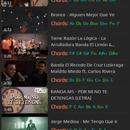
b
m
m
b
b
m
3:11
Bronco - Alguien Mejor Que Yo
Chords:
A
D
G
B
E
F
F
b
b
b
bm
bm
m
3:15
Tiene Razón La Lógica - La
Arrolladora Banda El Limón &
Espinoza Paz (Cover por Somos 3)
Chords:
F#
C#
G#
F
A#
D#
m
m
m
3:28
Banda El Recodo De Cruz Lizárraga -
Maldito Miedo ft. Carlos Rivera
Chords:
B
E
F
G
C
D
C
b
b
m
m
m
3:10
BANDA MS - POR MI NO TE
DETENGAS (LETRA)
Chords:
F
C
A
B
A
G
E
m
b
m
3:46
Jorge Medina - Me Tengo Que Ir