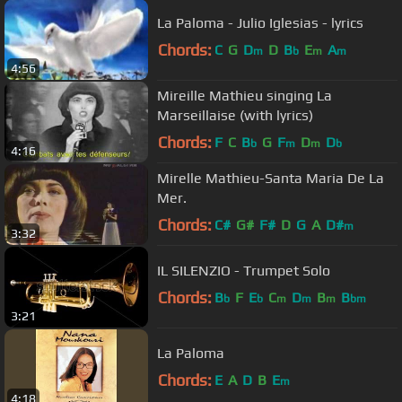
La Paloma - Julio Iglesias - lyrics
Chords:
C
G
D
D
B
E
A
m
b
m
m
4:56
Mireille Mathieu singing La
Marseillaise (with lyrics)
Chords:
F
C
B
G
F
D
D
b
m
m
b
4:16
Mirelle Mathieu-Santa Maria De La
Mer.
Chords:
C#
G#
F#
D
G
A
D#
m
3:32
IL SILENZIO - Trumpet Solo
Chords:
B
F
E
C
D
B
B
b
b
m
m
m
bm
3:21
La Paloma
Chords:
E
A
D
B
E
m
4:18