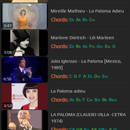
Mireille Mathieu - La Paloma Adieu
Chords:
E
A
B
C
b
b
b
m
3:47
Marlene Dietrich - Lili Marleen
Chords:
E
B
A
F
G
E
G
b
b
b
m
m
m
3:08
Julio Iglesias - La Paloma [Mexico,
1989]
Chords:
C
G
F
A
E
D
E
b
m
m
6:56
La Paloma adieu
Chords:
A
E
F
C
B
B
B
b
b
m
m
b
bm
3:52
LA PALOMA (CLAUDIO VILLA -CETRA
1974)
Chords:
C#
G#
F
F#
D#
E
G