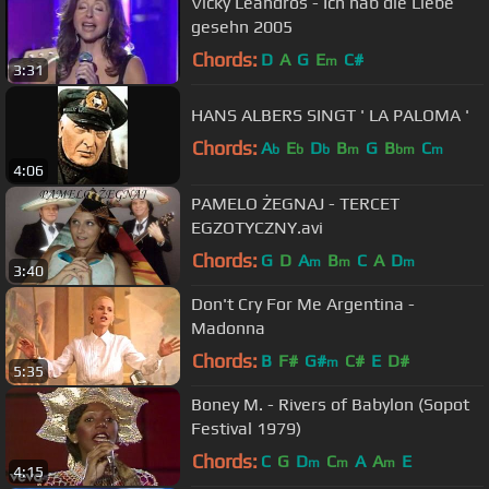
Vicky Leandros - Ich hab die Liebe
gesehn 2005
Chords:
D
A
G
E
C#
m
3:31
HANS ALBERS SINGT ' LA PALOMA '
Chords:
A
E
D
B
G
B
C
b
b
b
m
bm
m
4:06
PAMELO ŻEGNAJ - TERCET
EGZOTYCZNY.avi
Chords:
G
D
A
B
C
A
D
m
m
m
3:40
Don't Cry For Me Argentina -
Madonna
Chords:
B
F#
G#
C#
E
D#
m
5:35
Boney M. - Rivers of Babylon (Sopot
Festival 1979)
Chords:
C
G
D
C
A
A
E
m
m
m
4:15