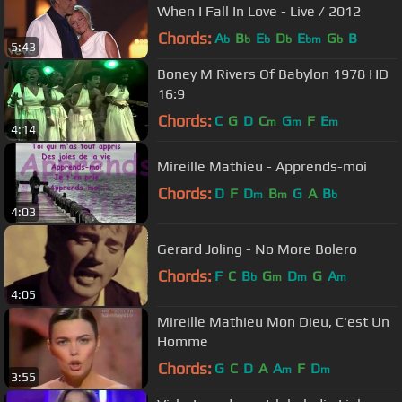
When I Fall In Love - Live / 2012
Chords:
A
B
E
D
E
G
B
b
b
b
b
bm
b
5:43
Boney M Rivers Of Babylon 1978 HD
16:9
Chords:
C
G
D
C
G
F
E
m
m
m
4:14
Mireille Mathieu - Apprends-moi
Chords:
D
F
D
B
G
A
B
m
m
b
4:03
Gerard Joling - No More Bolero
Chords:
F
C
B
G
D
G
A
b
m
m
m
4:05
Mireille Mathieu Mon Dieu, C'est Un
Homme
Chords:
G
C
D
A
A
F
D
m
m
3:55