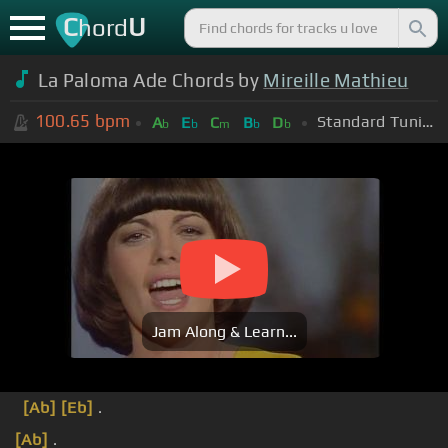
C
U
hord
La Paloma Ade Chords by
Mireille Mathieu
100.65
bpm
Standard Tuning (EADGBE)
A
E
C
B
D
b
b
m
b
b
Jam Along & Learn...
[Ab]
[Eb]
.
[Ab]
.