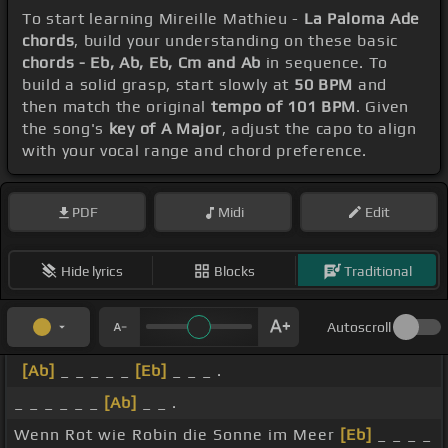
To start learning Mireille Mathieu -
La Paloma Ade
chords
, build your understanding on these basic
chords - Eb, Ab, Eb, Cm and Ab
in sequence. To
build a solid grasp, start slowly at
50 BPM
and
then match the original
tempo of 101 BPM
. Given
the song's
key of A Major
, adjust the capo to align
with your vocal range and chord preference.
PDF
Midi
Edit
Hide lyrics
Blocks
Traditional
Autoscroll
[Ab]
_ _ _ _ _
[Eb]
_ _ _ .
_ _ _ _ _ _
[Ab]
_ _ .
Wenn Rot wie Robin die Sonne im Meer
[Eb]
_ _ _ _