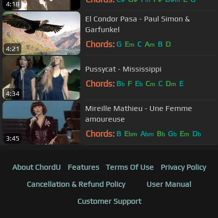
m
m
4:18
El Condor Pasa - Paul Simon &
Garfunkel
Chords:
G
E
C
A
B
D
m
m
4:21
Pussycat - Mississippi
Chords:
B
F
E
C
C
D
E
b
b
m
m
4:34
Mireille Mathieu - Une Femme
amoureuse
Chords:
B
E
A
B
G
E
D
bm
bm
b
b
m
b
3:45
About ChordU
Features
Terms Of Use
Privacy Policy
Cancellation & Refund Policy
User Manual
Customer Support