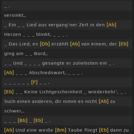
_ .
versinkt,.
_ Ein _ _ Lied aus vergang'ner Zeit in den
[Ab]
Herzen _ _ _ blinkt, _ _ _ .
_ Das Lied, es
[Db]
erzählt
[Ab]
von einem, der
[Eb]
ging am _ _ Bord,.
_ _ Und _ _ _ _ gesangte er zuliebsten ein _ .
[Ab]
_ _ _ Abschiedswort, _ _ _ .
_ _ _ _ _ _
[F]
_ _ .
[Eb]
_ _ Keine Lichtgescheinheit _ wiederkehr', _ .
Such einen anderen, dir nimm es nicht
[Ab]
zu
schwer,.
_ _ _
[Bb]
_
[Eb]
_ .
[Ab]
Und eine weiße
[Bm]
Taube fliegt
[Eb]
dann zu