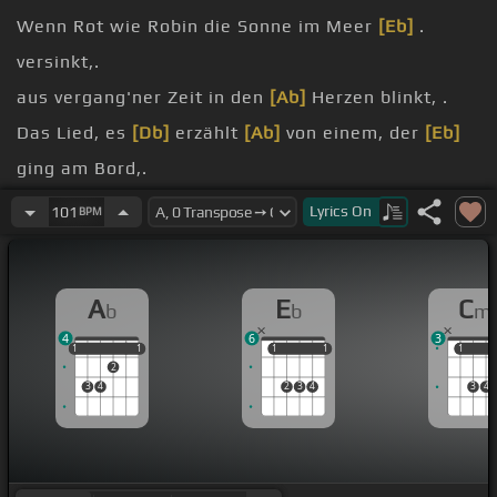
Wenn Rot wie Robin die Sonne im Meer
[Eb]
.
versinkt,.
aus vergang'ner Zeit in den
[Ab]
Herzen blinkt, .
Das Lied, es
[Db]
erzählt
[Ab]
von einem, der
[Eb]
ging am Bord,.
gesangte er zuliebsten ein .
Lyrics
On
101
BPM
[Ab]
Abschiedswort, .
A
E
C
b
b
m
4
6
3
1
1
1
1
1
1
1
1
1
1
1
2
3
4
2
3
4
3
4