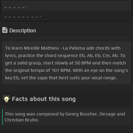
_ _ _ _ _ .
_ _ _ _ _ _ _ _ .
Description
To learn Mireille Mathieu - La Paloma ade chords with
lyrics, practice the chord sequence Eb, Ab, Eb, Cm, Ab. To
get a solid grasp, start slowly at 50 BPM and then match
the original tempo of 101 BPM. With an eye on the song's
key Eb, set the capo that best suits your vocal range.
Facts about this song
This song was composed by Georg Buschor, Desage and
Christian Bruhn.