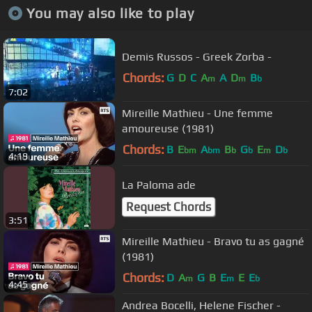
You may also like to play
Demis Russos - Greek Zorba -
Chords:
G
D
C
A
A
D
B
m
m
b
7:02
Mireille Mathieu - Une femme
amoureuse (1981)
Chords:
B
E
A
B
G
E
D
bm
bm
b
b
m
b
4:19
La Paloma ade
Request Chords
3:51
Mireille Mathieu - Bravo tu as gagné
(1981)
Chords:
D
A
G
B
E
E
E
m
m
b
4:45
Andrea Bocelli, Helene Fischer -