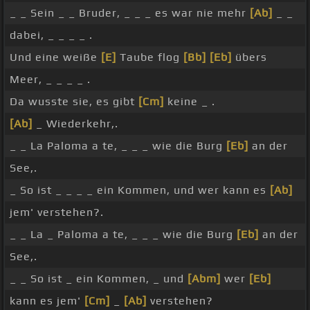
_ _ Sein _ _ Bruder, _ _ _ es war nie mehr
[Ab]
_ _
dabei, _ _ _ _ .
Und eine weiße
[E]
Taube flog
[Bb]
[Eb]
übers
Meer, _ _ _ _ .
Da wusste sie, es gibt
[Cm]
keine _ .
[Ab]
_ Wiederkehr,.
_ _ La Paloma a te, _ _ _ wie die Burg
[Eb]
an der
See,.
_ So ist _ _ _ _ ein Kommen, und wer kann es
[Ab]
jem' verstehen?.
_ _ La _ Paloma a te, _ _ _ wie die Burg
[Eb]
an der
See,.
_ _ So ist _ ein Kommen, _ und
[Abm]
wer
[Eb]
kann es jem'
[Cm]
_
[Ab]
verstehen?