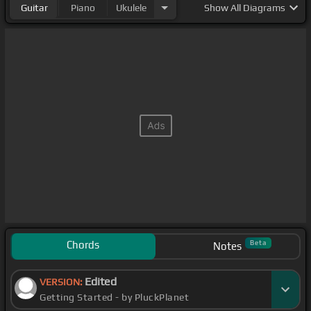
Guitar
Piano
Ukulele
Show
All Diagrams
Chords
Beta
Notes
Edited
VERSION:
Getting Started - by PluckPlanet