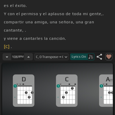
es el éxito.
Y con el permiso y el aplauso de toda mi gente,.
compartir una amiga, una señora, una gran
cantante, .
y viene a cantarles la canción.
[C]
.
[D]
[Bm]
[Em]
.
Lyrics
On
106
BPM
[D]
.
D
C
A
m
1
1
1
1
1
2
2
2
3
3
3