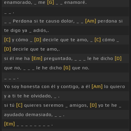
enamorado, _ me
[G]
_ _ enamoré.
_ _ .
_ _ Perdona si te causo dolor, _ _
[Am]
perdona si
te digo ya _ adiós,.
[C]
y cómo _
[D]
decirle que te amo, _
[C]
cómo _
[D]
decirle que te amo,.
si él me ha
[Em]
preguntado, _ _ _ le he dicho
[D]
que no, _ _ _ le he dicho
[G]
que no.
_ _ _ .
Yo soy honesta con él y contigo, a él
[Am]
lo quiero
y a ti te he olvidado, _ .
si tú
[C]
quieres seremos _ amigos,
[D]
yo te he _
ayudado demasiado, _ _ .
[Em]
_ _ _ _ _ _ _ _ .