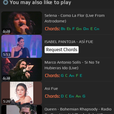
You may also like to play
Selena - Como La Flor (Live From
Astrodome)
Chords:
B
E
F
G
D
E
C
b
b
m
m
m
6:28
ISABEL PANTOJA - ASÍ FUE
Request Chords
5:53
Marco Antonio Solís - Si No Te
Hubieras Ido (Live)
Chords:
G
C
A
F
E
m
6:38
Asi Fue
Chords:
D
C
E
A
G
m
m
5:26
Queen - Bohemian Rhapsody - Radio