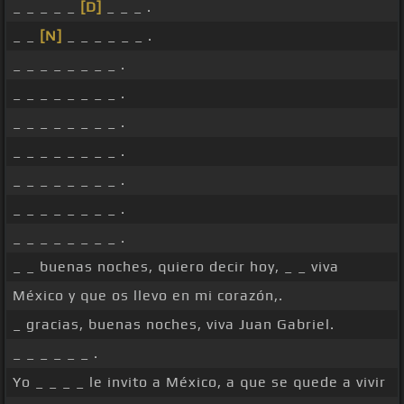
_ _ _ _ _
[D]
_ _ _ .
_ _
[N]
_ _ _ _ _ _ .
_ _ _ _ _ _ _ _ .
_ _ _ _ _ _ _ _ .
_ _ _ _ _ _ _ _ .
_ _ _ _ _ _ _ _ .
_ _ _ _ _ _ _ _ .
_ _ _ _ _ _ _ _ .
_ _ _ _ _ _ _ _ .
_ _ buenas noches, quiero decir hoy, _ _ viva
México y que os llevo en mi corazón,.
_ gracias, buenas noches, viva Juan Gabriel.
_ _ _ _ _ _ .
Yo _ _ _ _ le invito a México, a que se quede a vivir