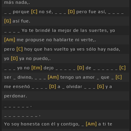
más nada,.
_ _ porque
[C]
no sé, _ _ _
[D]
pero fue así, _ _ _ _
[G]
así fue.
_ _ _ _ Yo te brindé la mejor de las suertes, yo
[Am]
me propuse no hablarte ni verte,.
pero
[C]
hoy que has vuelto ya ves sólo hay nada,
yo
[D]
ya no puedo,.
_ _ _ yo no
[Em]
dejo _ _ _ _ _
[D]
de _ _ _ _ _ _
[C]
ser _ divino, _ _ _
[Am]
tengo un amor _ que _
[C]
me enseñó _ _ _ _
[D]
a _ olvidar _ _ _
[G]
y a
perdonar.
_ _ _ _ _ _ .
_ _ _ _ _ _ _ _ .
Yo soy honesta con él y contigo, _
[Am]
a ti te