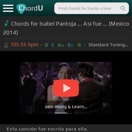
C
U
hord
Chords for Isabel Pantoja ... Asi fue ... (Mexico
2014)
105.55
bpm
Standard Tuning (EADGBE)
D
C
A
E
G
m
m
Jam Along & Learn...
Esta canción fue escrita para ella.