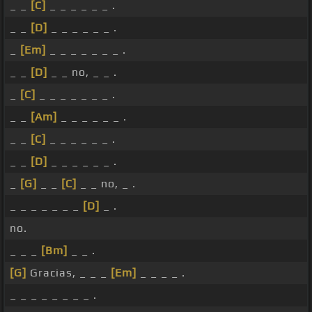
_ _
[C]
_ _ _ _ _ _ .
_ _
[D]
_ _ _ _ _ _ .
_
[Em]
_ _ _ _ _ _ _ .
_ _
[D]
_ _ no, _ _ .
_
[C]
_ _ _ _ _ _ _ .
_ _
[Am]
_ _ _ _ _ _ .
_ _
[C]
_ _ _ _ _ _ .
_ _
[D]
_ _ _ _ _ _ .
_
[G]
_ _
[C]
_ _ no, _ .
_ _ _ _ _ _ _
[D]
_ .
no.
_ _ _
[Bm]
_ _ .
[G]
Gracias, _ _ _
[Em]
_ _ _ _ .
_ _ _ _ _ _ _ _ .