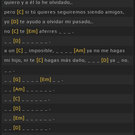
quiero y a él lo he olvidado,.
pero
[C]
si tú quieres seguiremos siendo amigos,
yo
[D]
te ayudo a olvidar mi pasado,.
no
[C]
te
[Em]
aferres _ _ _ .
_ _
[D]
_ _ _ _ _ _ .
a un
[C]
_ imposible, _ _ _ _
[Am]
ya no me hagas
mi hijo, ni te
[C]
hagas más daño, _ _ _
[D]
ya _ no.
_ _ .
_ _
[G]
_ _ _ _
[Em]
_ _ .
_ _
[Am]
_ _ _ _ _ _ .
_ _
[C]
_ _ _ _ _ _ .
_ _
[D]
_ _ _ _ _ _ .
_ _
[Em]
_ _ _ _ _ _ .
_ _
[D]
_ _ _ _ _ _ .