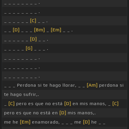
_ _ _ _ _ _ _ _ .
_ _ _ _ _ _ _ _ .
_ _ _ _ _ _
[C]
_ _ .
_ _
[D]
_ _ _
[Bm]
_
[Em]
_ _ .
_ _ _ _ _ _
[D]
_ _ .
_ _ _ _ _
[G]
_ _ _ .
_ _ _ _ _ _ _ _ .
_ _ _ _ _ _ _ _ .
_ _ _ _ _ _ _ _ .
_ _ _ Perdona si te hago llorar, _ _
[Am]
perdona si
te hago sufrir,.
_
[C]
pero es que no está
[D]
en mis manos, _
[C]
pero es que no está en
[D]
mis manos,.
me he
[Em]
enamorado, _ _ _ me
[D]
he _ _