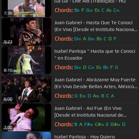
Ga Ga - Live Aid (Tradução) - HQ
Chords:
B
F
G
E
C
A
C
b
m
b
b
m
7:36
Juan Gabriel - Hasta Que Te Conocí
(En Vivo [Desde el Instituto Nacional
de Bellas Artes])
Chords:
D
A
G
B
C
D
F
m
m
b
9:23
Isabel Pantoja " Hasta que te Conoci
" en Ecuador
Chords:
G
D
C
E
B
F
G
m
m
b
b
8:10
Juan Gabriel - Abrázame Muy Fuerte
(En Vivo Desde Bellas Artes, México/
2013)
Chords:
G
E
D
A
B
C
A
m
m
6:00
Juan Gabriel - Así Fue (En Vivo
[Desde el Instituto Nacional de
Bellas Artes])
Chords:
B
A
F#
C#
E
G#
D
m
m
m
7:00
Isabel Pantoja - Hoy Quiero