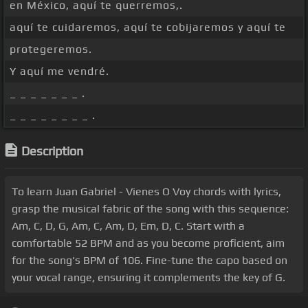
en México, aquí te querremos,.
aquí te cuidaremos, aquí te cobijaremos y aquí te
protegeremos.
Y aquí me vendré.
_ _ _ _ _ _ _ .
_ _ _ _ _ _ _ _ .
Description
To learn Juan Gabriel - Vienes O Voy chords with lyrics,
grasp the musical fabric of the song with this sequence:
Am, C, D, G, Am, C, Am, D, Em, D, C. Start with a
comfortable 52 BPM and as you become proficient, aim
for the song's BPM of 106. Fine-tune the capo based on
your vocal range, ensuring it complements the key of G.