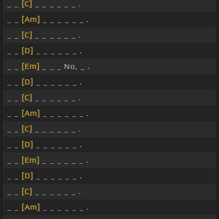
_ _
[C]
_ _ _ _ _ _ .
_ _
[Am]
_ _ _ _ _ _ .
_ _
[C]
_ _ _ _ _ _ .
_ _
[D]
_ _ _ _ _ _ .
_ _
[Em]
_ _ _ No, _ .
_ _
[D]
_ _ _ _ _ _ .
_ _
[C]
_ _ _ _ _ _ .
_ _
[Am]
_ _ _ _ _ _ .
_ _
[C]
_ _ _ _ _ _ .
_ _
[D]
_ _ _ _ _ _ .
_ _
[Em]
_ _ _ _ _ _ .
_ _
[D]
_ _ _ _ _ _ .
_ _
[C]
_ _ _ _ _ _ .
_ _
[Am]
_ _ _ _ _ _ .