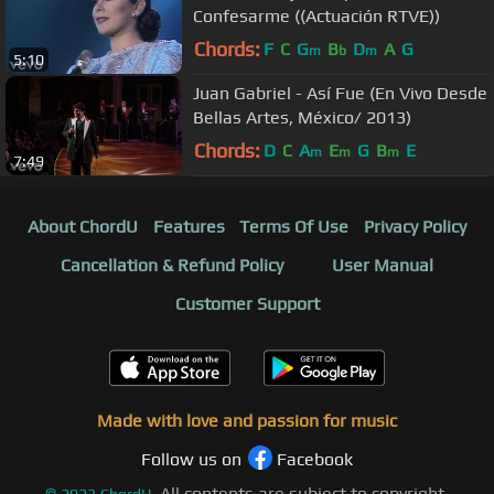
Confesarme ((Actuación RTVE))
Chords:
F
C
G
B
D
A
G
m
b
m
5:10
Juan Gabriel - Así Fue (En Vivo Desde
Bellas Artes, México/ 2013)
Chords:
D
C
A
E
G
B
E
m
m
m
7:49
About ChordU
Features
Terms Of Use
Privacy Policy
Cancellation & Refund Policy
User Manual
Customer Support
Made with love and passion for music
Follow us on
Facebook
All contents are subject to copyright,