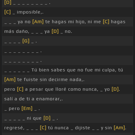
[D]
_ _ _ _ _ _ _ _ .
[C]
_ imposible,.
_ _ _ ya no
[Am]
te hagas mi hijo, ni me
[C]
hagas
más daño, _ _ _ ya
[D]
_ no.
_ _ _ _
[G]
_ .
_ _ _ _ _ _ _ _ .
_ _ _ _ _ _ _ _ .
_ _ _ _ _ _ Tú bien sabes que no fue mi culpa, tú
[Am]
te fuiste sin decirme nada,.
pero
[C]
a pesar que lloré como nunca, _ yo
[D]
.
salí a de ti a enamorar,.
_ pero
[Em]
_ .
_ _ _ _ _ ni que
[D]
_ .
regresé, _ _ _
[C]
tú nunca _ dijiste _ _ y sin
[Am]
.