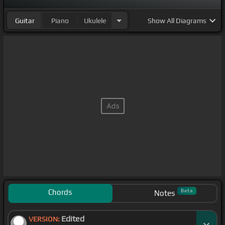
Guitar
Piano
Ukulele
Show
All Diagrams
Chords
Beta
Notes
Edited
VERSION: