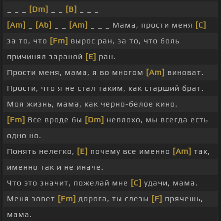
_ _ _
[Dm]
_ _
[B]
_ _ _
[Am]
_
[Ab]
_ _
[Am]
_ _ _ Мама, прости меня
[C]
за то, что
[Fm]
вырос ран, за то, что боль
причинял зараной
[E]
ран.
Прости меня, мама, я во многом
[Am]
виноват.
Прости, что я не стал таким, как старший брат.
Моя жизнь, мама, как черно-белое кино.
[Fm]
Все вроде бы
[Dm]
неплохо, мы всегда есть
одно но.
Понять нелегко,
[E]
почему все именно
[Am]
так,
именно так и не иначе.
Что это значит, пожелай мне
[C]
удачи, мама.
Меня зовет
[Fm]
дорога, ты слезы
[F]
прячешь,
мама.