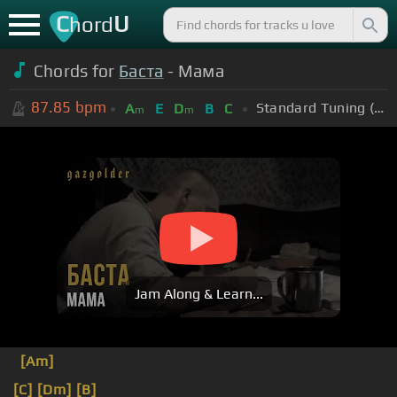
C
U
hord
Chords for
Баста
- Мама
87.85
bpm
Standard Tuning (EADGBE)
A
E
D
B
C
m
m
Jam Along & Learn...
[Am]
[C]
[Dm]
[B]