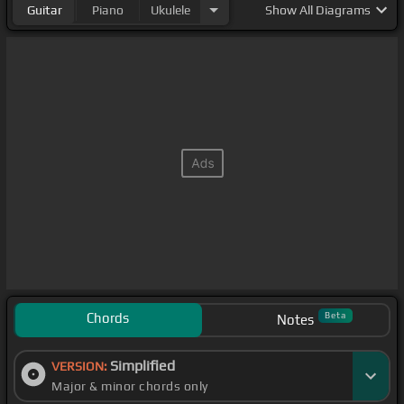
Guitar
Piano
Ukulele
Show
All Diagrams
Chords
Beta
Notes
Simplified
VERSION:
Major & minor chords only