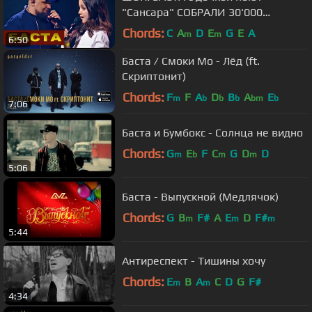
"Сансара" СОБРАЛИ 30'000
Зрителей
Chords:
C
A
D
E
G
E
A
m
m
6:50
Баста / Смоки Мо - Лёд (ft.
Скриптонит)
Chords:
F
F
A
D
B
A
E
m
b
b
b
bm
b
7:06
Баста и Бумбокс - Солнца не видно
Chords:
G
E
F
C
G
D
D
m
b
m
m
5:06
Баста - Выпускной (Медлячок)
Chords:
G
B
F#
A
E
D
F#
m
m
m
5:44
Антиреспект - Тишины хочу
Chords:
E
B
A
C
D
G
F#
m
m
4:34