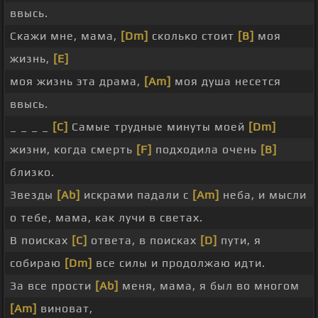
ввысь.
Скажи мне, мама,
[Dm]
сколько стоит
[B]
моя
жизнь,
[E]
моя жизнь эта драма,
[Am]
моя душа несется
ввысь.
_ _ _ _
[C]
Самые трудные минуты моей
[Dm]
жизни, когда смерть
[F]
подходила очень
[B]
близко.
Звезды
[Ab]
искрами падали с
[Am]
неба, и мысли
о тебе, мама, как лучи в светах.
В поисках
[C]
ответа, в поисках
[D]
пути, я
собираю
[Dm]
все силы и продолжаю идти.
За все прости
[Ab]
меня, мама, я был во многом
[Am]
виноват,