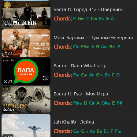
Баста ft. Город 312 - Обернись
Chords:
F
G
C
C
E
G
A
m
m
b
3:55
Макс Барских — Туманы/Неверная
Chords:
C#
F#
A
B
A
B
E
m
m
m
7:23
Баста - Папа What's Up
Chords:
F
C
A
G
B
C
G
m
m
b
m
b
5:31
Баста ft. Гуф - Моя Игра
Chords:
F#
D
C#
A
C#
E
F#
m
m
5:16
Jah Khalib - Лейла
Chords:
C
G
A
B
E
F
F
m
m
b
b
b
m