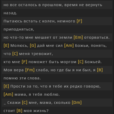
но все осталось в прошлом, время не вернуть
назад.
Пытаюсь встать с колен, немного
[F]
приподняться,
но что-то мне мешает от земли
[Em]
оторваться.
[E]
Молюсь,
[G]
дай мне сил
[Am]
Божьи, понять,
что
[C]
меня тревожит,
кто мне
[F]
поможет быть моргом
[C]
Божьей.
Моя вера
[Fm]
слаба, но где бы я ни был, я
[B]
помню эти слова.
[E]
Прости за то, что я тебе их редко говорю,
[Am]
мама, я тебя люблю.
_ Скажи
[C]
мне, мама, сколько
[Dm]
стоит
[B]
моя жизнь?