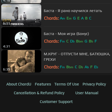
4:18
Баста - Я рано научился летать
Chords:
A
E
G
E
A
B
C
m
m
6:11
Баста - Моя игра (Бонус)
Chords:
F
C
D
B
G
B
F
m
b
bm
b
4:31
М.КРУГ - ОТПУСТИ МНЕ, БАТЮШКА,
ГРЕХИ
Chords:
F
B
C
D
A
F
E
m
bm
b
b
b
6:35
About ChordU
Features
Terms Of Use
Privacy Policy
Cancellation & Refund Policy
User Manual
Customer Support