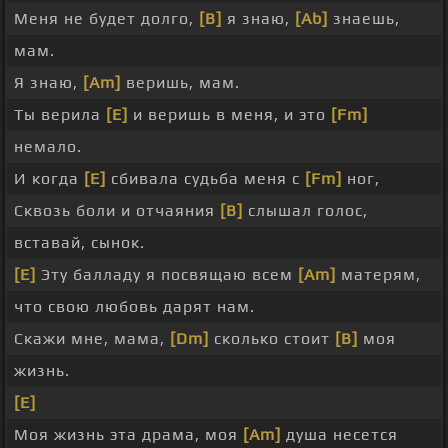
Меня не будет долго,
[B]
я знаю,
[Ab]
знаешь,
мам.
Я знаю,
[Am]
веришь, мам.
Ты верила
[E]
и веришь в меня, и это
[Fm]
немало.
И когда
[E]
сбивала судьба меня с
[Fm]
ног,
Сквозь боли и отчаяния
[B]
слышал голос,
вставай, сынок.
[E]
Эту балладу я посвящаю всем
[Am]
матерям,
что свою любовь дарят нам.
Скажи мне, мама,
[Dm]
сколько стоит
[B]
моя
жизнь.
[E]
Моя жизнь эта драма, моя
[Am]
душа несется