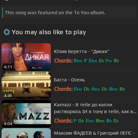
This song was featured on the To You album.
You may also like to play
Юлия Беретта - "Дикая"
Chords:
B
F
E
E
F
B
bm
bm
b
m
b
4:11
Баста - Осень
Chords:
E
D
A
G
B
B
bm
b
bm
b
bm
b
3:36
Kamazz - В тебе до капли
растворюсь (И я тону в тебе, как в
омуте)
Chords:
F
G
E
B
B
E
b
bm
bm
b
b
4:04
Максим ФАДЕЕВ & Григорий ЛЕПС -