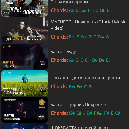
Орлы или вороны
Chords:
A
G
C
F
D
B
E
b
m
m
b
b
4:39
MACHETE - Нежность (Official Music
Video)
Chords:
E
F
A
G
C
D
A
m
m
m
4:33
Баста - Буду
Chords:
A
G
C
C
B
D
E
b
m
b
b
b
6:02
Ноггано - Дети Капитана Гранта
Chords:
B
E
C
G
m
m
5:08
Баста - Пуэрчик Покрепче
Chords:
G#
C#
D#
F#
F#
E
C#
m
m
5:30
ШОК! БАСТА с дочкой поют -