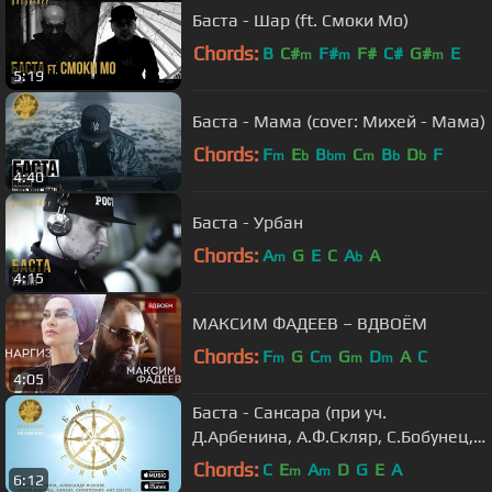
Баста - Шар (ft. Смоки Мо)
Chords:
B
C#
F#
F#
C#
G#
E
m
m
m
5:19
Баста - Мама (cover: Михей - Мама)
Chords:
F
E
B
C
B
D
F
m
b
bm
m
b
b
4:40
Баста - Урбан
Chords:
A
G
E
C
A
A
m
b
4:15
МАКСИМ ФАДЕЕВ – ВДВОЁМ
Chords:
F
G
C
G
D
A
C
m
m
m
m
4:05
Баста - Сансара (при уч.
Д.Арбенина, A.Ф.Скляр, С.Бобунец,
SunSay, Ант (25/17) и Скриптонит)
Chords:
C
E
A
D
G
E
A
m
m
6:12