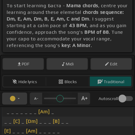
To start learning Баста -
Mama chords
, centre your
learning around these elemetal
chords sequence:
Dm, E, Am, Dm, B, E, Am, C and Dm
. I suggest
starting at a calm pace of
43 BPM
, and as you gain
confidence, approach the song's
BPM of 88
. Tune
your capo to accommodate your vocal range,
referencing the song's
key: A Minor
.
PDF
Midi
Edit
Hide lyrics
Blocks
Traditional
Autoscroll
_ _ _ _ _ _ _
[Am]
_
_ _
[C]
_
[Dm]
_ _ _
[B]
_ _
[E]
_ _ _
[Am]
_ _ _ _ _