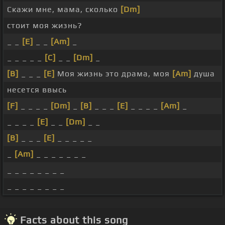
Скажи мне, мама, сколько
[Dm]
стоит моя жизнь?
_ _
[E]
_ _
[Am]
_
_ _ _ _ _
[C]
_ _
[Dm]
_
[B]
_ _ _
[E]
Моя жизнь это драма, моя
[Am]
душа
несется ввысь
[F]
_ _ _ _
[Dm]
_
[B]
_ _ _
[E]
_ _ _ _
[Am]
_
_ _ _ _
[E]
_ _
[Dm]
_ _
[B]
_ _ _
[E]
_ _ _ _ _
_
[Am]
_ _ _ _ _ _ _
_ _ _ _ _ _ _ _
_ _ _ _ _ _ _ _
Facts about this song