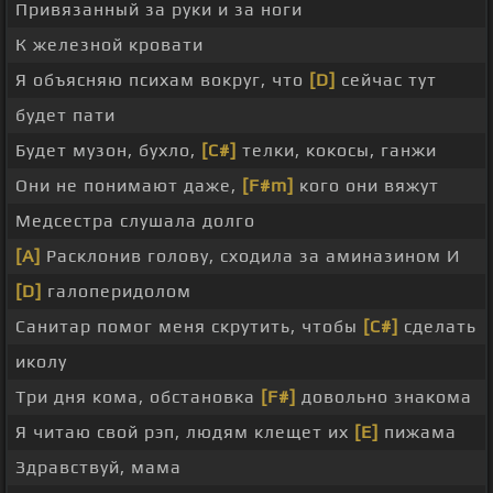
Привязанный за руки и за ноги
К железной кровати
Я объясняю психам вокруг, что
[D]
сейчас тут
будет пати
Будет музон, бухло,
[C#]
телки, кокосы, ганжи
Они не понимают даже,
[F#m]
кого они вяжут
Медсестра слушала долго
[A]
Расклонив голову, сходила за аминазином И
[D]
галоперидолом
Санитар помог меня скрутить, чтобы
[C#]
сделать
иколу
Три дня кома, обстановка
[F#]
довольно знакома
Я читаю свой рэп, людям клещет их
[E]
пижама
Здравствуй, мама