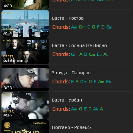
m
b
b
bm
4:28
Баста - Ростов
Chords:
A
D
C
G
F
D
E
m
m
m
4:34
Баста - Солнца Не Видно
Chords:
G
A
D
C
E
A
m
m
b
b
5:19
Зануда - Папиросы
Chords:
E
A
D
D
F
A
E
m
m
b
3:33
Баста - Урбан
Chords:
A
G
E
C
A
A
m
b
4:15
Ноггано - Ролексы