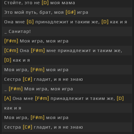
Стойте, это не
[D]
моя мама
Это мой путь, брат, моя
[G#]
игра
Она мне
[G]
принадлежит и таким же,
[D]
как и я
_ Санитар!
[F#m]
Моя игра, моя игра
[C#m]
Она
[F#m]
мне принадлежит и таким же,
[D]
как и я
Моя игра,
[F#m]
моя игра
Сестра
[C#]
гладит, и я не знаю
_
[F#m]
Моя игра, моя игра
[A]
Она мне
[F#m]
принадлежит и таким же,
[D]
как и я
Моя игра,
[F#m]
моя игра
Сестра
[C#]
гладит, и я не знаю