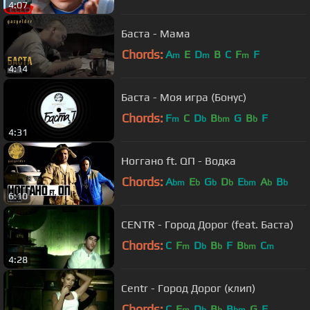
4:07
Баста - Мама
Chords:
A
E
D
B
C
F
F
m
m
m
4:14
Баста - Моя игра (Бонус)
Chords:
F
C
D
B
G
B
F
m
b
bm
b
4:31
Ноггано ft. QП - Водка
Chords:
A
E
G
D
E
A
B
bm
b
b
b
bm
b
b
6:10
CENTR - Город Дорог (feat. Баста)
Chords:
C
F
D
B
F
B
C
m
b
b
bm
m
4:28
Centr - Город Дорог (клип)
Chords:
C
F
D
B
B
G
F