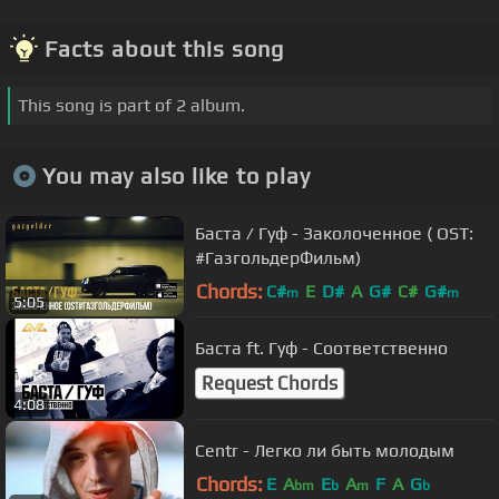
Facts about this song
This song is part of 2 album.
You may also like to play
Баста / Гуф - Заколоченное ( OST:
#ГазгольдерФильм)
Chords:
C#
E
D#
A
G#
C#
G#
m
m
5:05
Баста ft. Гуф - Соответственно
Request Chords
4:08
Centr - Легко ли быть молодым
Chords:
E
A
E
A
F
A
G
bm
b
m
b