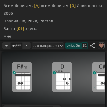
Всем берегам,
[A]
всем берегам
[D]
Лови центра
2006
Правильно, Ричи, Ростов.
Басты
[C#]
здесь.
мне
хоплями
Lyrics
On
94
BPM
на кассетных лентах
F#
D
C#
m
2
1
4
1
1
1
1
1
1
1
1
1
2
2
3
3
2
3