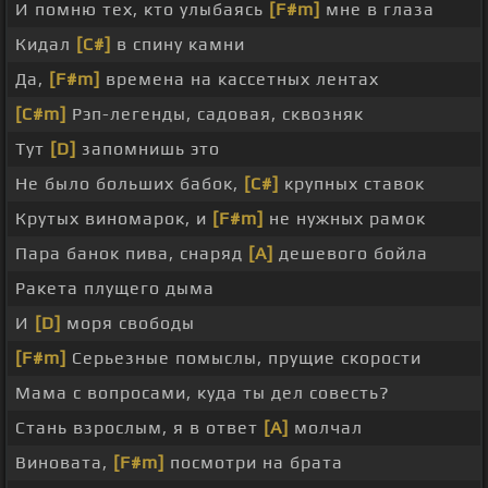
И помню тех, кто улыбаясь
[F#m]
мне в глаза
Кидал
[C#]
в спину камни
Да,
[F#m]
времена на кассетных лентах
[C#m]
Рэп-легенды, садовая, сквозняк
Тут
[D]
запомнишь это
Не было больших бабок,
[C#]
крупных ставок
Крутых виномарок, и
[F#m]
не нужных рамок
Пара банок пива, снаряд
[A]
дешевого бойла
Ракета плущего дыма
И
[D]
моря свободы
[F#m]
Серьезные помыслы, прущие скорости
Мама с вопросами, куда ты дел совесть?
Стань взрослым, я в ответ
[A]
молчал
Виновата,
[F#m]
посмотри на брата