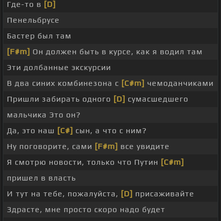
Где-то в
[D]
Пенельбрусе
Бастер был там
[F#m]
Он должен быть в курсе, как я водил там
Эти долбанные экскурсии
В два синих комбинезона с
[C#m]
чемоданчиками
Пришли забирать одного
[D]
сумасшедшего
мальчика Это он?
Да, это наш
[C#]
сын, а что с ним?
Ну поговорите, сами
[F#m]
все увидите
Я смотрю новости, только что Путин
[C#m]
пришел в власть
И тут на тебе, пожалуйста,
[D]
присаживайте
Здрасте, мне просто скоро надо будет