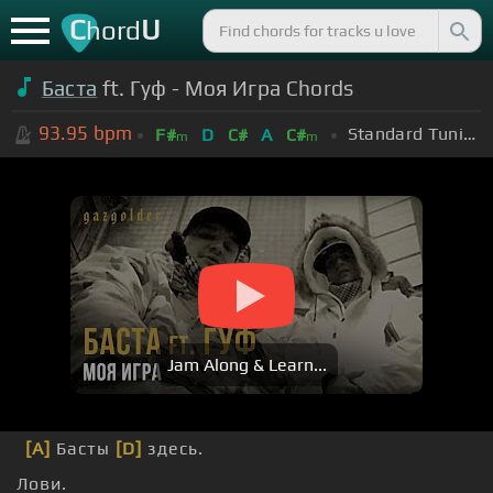
C
U
hord
Баста
ft. Гуф - Моя Игра Chords
93.95
bpm
Standard Tuning (EADGBE)
F#
D
C#
A
C#
m
m
Jam Along & Learn...
[A]
Басты
[D]
здесь.
Лови.