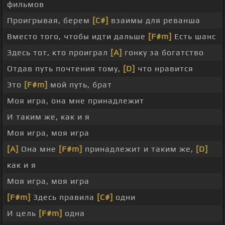
фильмов
Проигрывая, берем
[C#]
взаимы для реванша
Вместо того, чтобы идти дальше
[F#m]
Есть шанс
Здесь тот, кто проиграл
[A]
гонку за богатство
Отдав путь почтения тому,
[D]
что нравится
Это
[F#m]
мой путь, брат
Моя игра, она мне принадлежит
И таким же, как и я
Моя игра, моя игра
[A]
Она мне
[F#m]
принадлежит и таким же,
[D]
как и я
Моя игра, моя игра
[F#m]
Здесь правила
[C#]
одни
И цель
[F#m]
одна