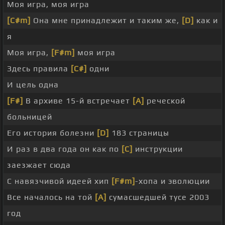
Моя игра, моя игра
[C#m]
Она мне принадлежит и таким же,
[D]
как и
я
Моя игра,
[F#m]
моя игра
Здесь правила
[C#]
одни
И цель одна
[F#]
В архиве 15-й встречает
[A]
реческой
больницей
Его история болезни
[D]
183 страницы
И раз в два года он как по
[C]
инструкции
заезжает сюда
С навязчивой идеей хип
[F#m]
-хопа и эволюции
Все началось на той
[A]
сумасшедшей тусе 2003
год