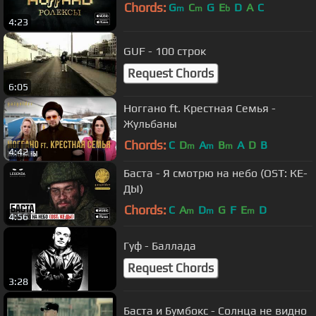
Chords:
G
C
G
E
D
A
C
m
m
b
4:23
GUF - 100 строк
Request Chords
6:05
Ноггано ft. Крестная Семья -
Жульбаны
Chords:
C
D
A
B
A
D
B
m
m
m
4:42
Баста - Я смотрю на небо (OST: КЕ-
ДЫ)
Chords:
C
A
D
G
F
E
D
m
m
m
4:56
Гуф - Баллада
Request Chords
3:28
Баста и Бумбокс - Солнца не видно