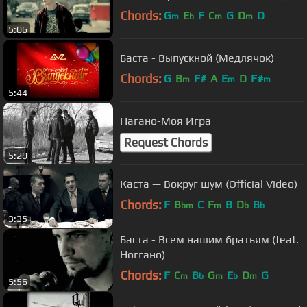
Chords:
G
E
F
C
G
D
D
m
b
m
m
5:06
Баста - Выпускной (Медлячок)
Chords:
G
B
F#
A
E
D
F#
m
m
m
5:44
Нагано-Моя Игра
Request Chords
5:29
Каста — Вокруг шум (Official Video)
Chords:
F
B
C
F
B
D
B
bm
m
b
b
3:35
Баста - Всем нашим братьям (feat.
Ноггано)
Chords:
F
C
B
G
E
D
G
m
b
m
b
m
5:56