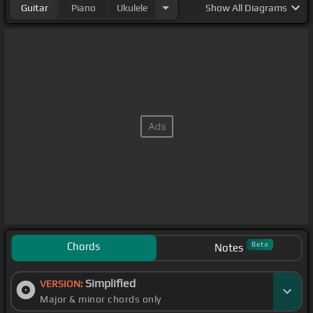
Guitar
Piano
Ukulele
Show
All Diagrams
Chords
Beta
Notes
Simplified
VERSION:
Major & minor chords only