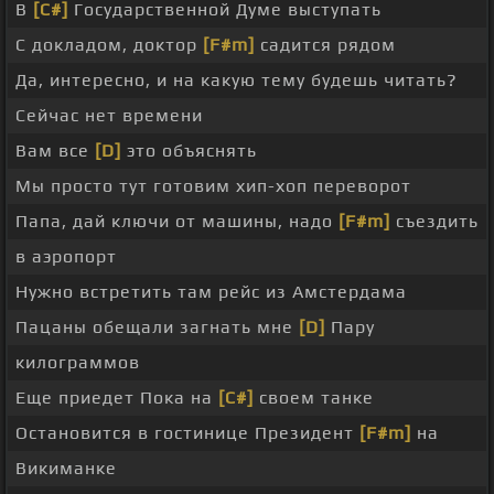
В
[C#]
Государственной Думе выступать
С докладом, доктор
[F#m]
садится рядом
Да, интересно, и на какую тему будешь читать?
Сейчас нет времени
Вам все
[D]
это объяснять
Мы просто тут готовим хип-хоп переворот
Папа, дай ключи от машины, надо
[F#m]
съездить
в аэропорт
Нужно встретить там рейс из Амстердама
Пацаны обещали загнать мне
[D]
Пару
килограммов
Еще приедет Пока на
[C#]
своем танке
Остановится в гостинице Президент
[F#m]
на
Викиманке