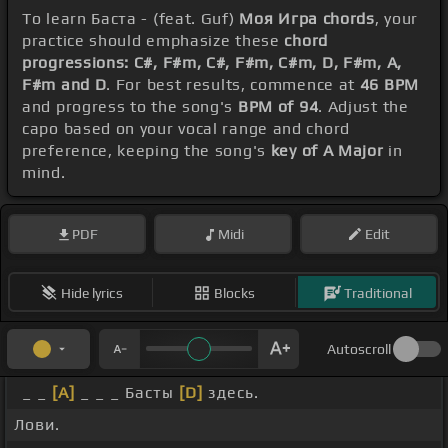
To learn Баста - (feat. Guf)
Моя Игра chords
, your
practice should emphasize these
chord
progressions: C#, F#m, C#, F#m, C#m, D, F#m, A,
F#m and D
. For best results, commence at
46 BPM
and progress to the song's
BPM of 94
. Adjust the
capo based on your vocal range and chord
preference, keeping the song's
key of A Major
in
mind.
PDF
Midi
Edit
Hide lyrics
Blocks
Traditional
Autoscroll
_ _
[A]
_ _ _ Басты
[D]
здесь.
Лови.