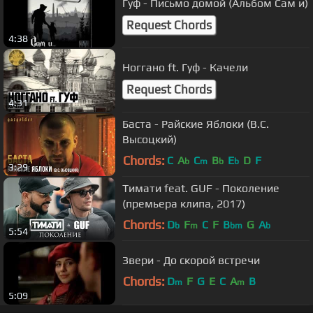
Гуф - Письмо домой (Альбом Сам и)
Request Chords
4:38
Ноггано ft. Гуф - Качели
Request Chords
4:31
Баста - Райские Яблоки (В.С.
Высоцкий)
Chords:
C
A
C
B
E
D
F
b
m
b
b
3:29
Тимати feat. GUF - Поколение
(премьера клипа, 2017)
Chords:
D
F
C
F
B
G
A
b
m
bm
b
5:54
Звери - До скорой встречи
Chords:
D
F
G
E
C
A
B
m
m
5:09