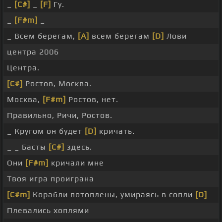
_
[C#]
_
[F]
Гу.
_
[F#m]
_
_ Всем берегам,
[A]
всем берегам
[D]
Лови
центра 2006
Центра.
[C#]
Ростов, Москва.
Москва,
[F#m]
Ростов, нет.
Правильно, Ричи, Ростов.
_ Кругом он будет
[D]
кричать.
_ _ Басты
[C#]
здесь.
Они
[F#m]
кричали мне
Твоя игра проиграна
[C#m]
Корабли потоплены, умираясь в сопли
[D]
Плевались хоплями