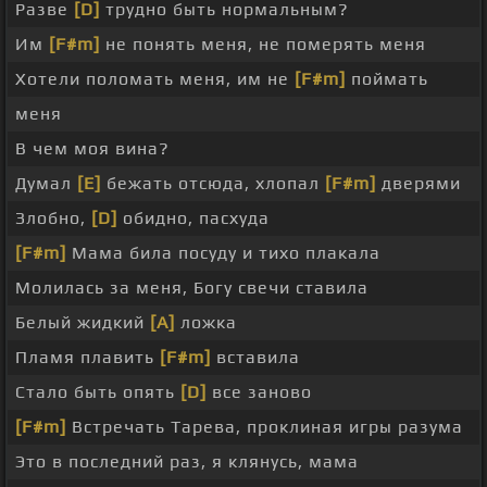
Разве
[D]
трудно быть нормальным?
Им
[F#m]
не понять меня, не померять меня
Хотели поломать меня, им не
[F#m]
поймать
меня
В чем моя вина?
Думал
[E]
бежать отсюда, хлопал
[F#m]
дверями
Злобно,
[D]
обидно, пасхуда
[F#m]
Мама била посуду и тихо плакала
Молилась за меня, Богу свечи ставила
Белый жидкий
[A]
ложка
Пламя плавить
[F#m]
вставила
Стало быть опять
[D]
все заново
[F#m]
Встречать Тарева, проклиная игры разума
Это в последний раз, я клянусь, мама