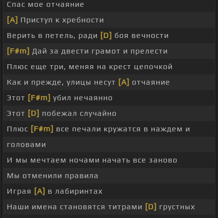
Спас мое отчаяние
[A]
Приступ к хребности
Верить в петель, ради
[D]
боя вечности
[F#m]
Дай за двести грамот и прелести
Плюс еще три, меняя на крест цепочкой
Как и прежде, улицы несут
[A]
отчаяние
Этот
[F#m]
убил нечаянно
Этот
[D]
побежал случайно
Плюс
[F#m]
все печали кружатся в наждем и
головами
И мы мечтаем ночами начать все заново
Мы отменили правила
Играя
[A]
в лабиринтах
Наши имена становятся титрами
[D]
грустных