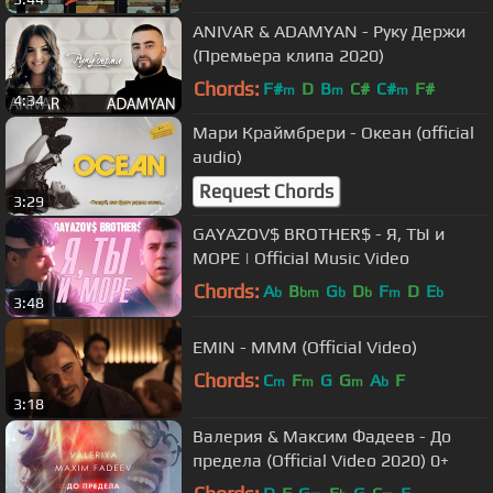
ANIVAR & ADAMYAN - Руку Держи
(Премьера клипа 2020)
Chords:
F#
D
B
C#
C#
F#
m
m
m
4:34
Мари Краймбрери - Океан (official
audio)
Request Chords
3:29
GAYAZOV$ BROTHER$ - Я, ТЫ и
МОРЕ | Official Music Video
Chords:
A
B
G
D
F
D
E
b
bm
b
b
m
b
3:48
EMIN - МММ (Official Video)
Chords:
C
F
G
G
A
F
m
m
m
b
3:18
Валерия & Максим Фадеев - До
предела (Official Video 2020) 0+