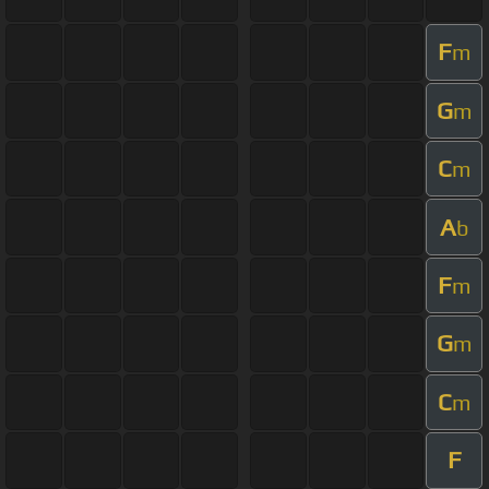
F
m
G
m
C
m
A
b
F
m
G
m
C
m
F