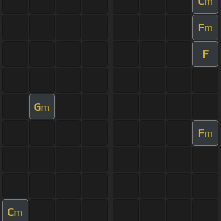
C
m
F
m
F
G
m
F
m
C
m