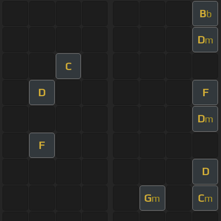
B
b
D
m
C
D
F
D
m
F
D
G
C
m
m