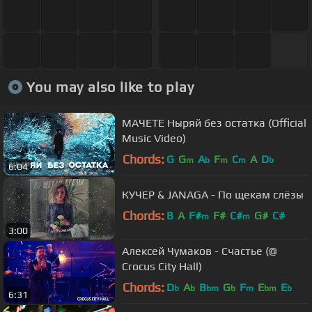
You may also like to play
МАЧЕТЕ Ныряй без остатка (Official
Music Video)
Chords:
G
G
A
F
C
A
D
m
b
m
m
b
6:04
КУЧЕР & JANAGA - По щекам слёзы
Chords:
B
A
F#
F#
C#
G#
C#
m
m
3:00
Алексей Чумаков - Счастье (@
Crocus City Hall)
Chords:
D
A
B
G
F
E
E
b
b
bm
b
m
bm
b
6:31