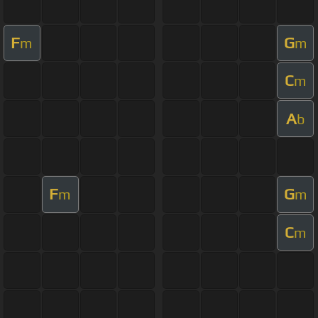
F
G
m
m
C
m
A
b
F
G
m
m
C
m