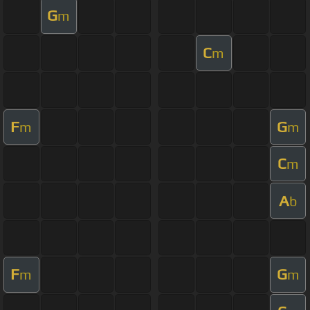
G
m
C
m
F
G
m
m
C
m
A
b
F
G
m
m