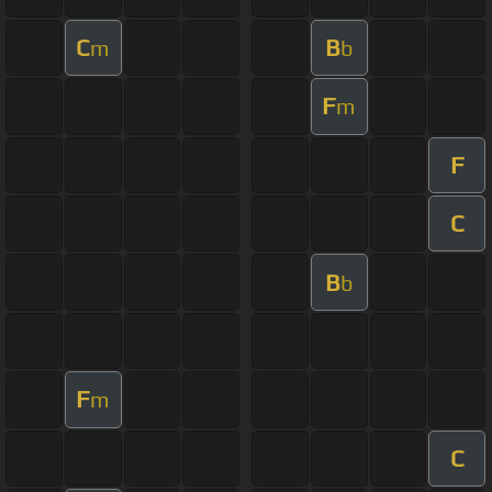
C
B
m
b
F
m
F
C
B
b
F
m
C