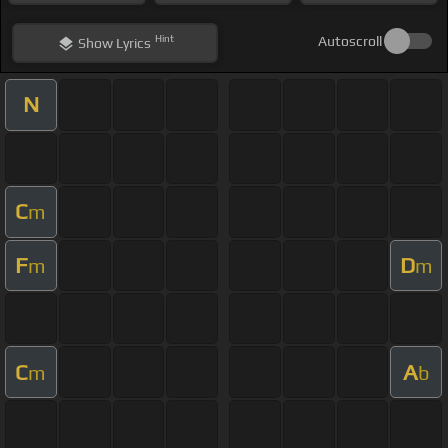
Hint
Autoscroll
Show
Lyrics
N
C
m
F
D
m
m
C
A
m
b