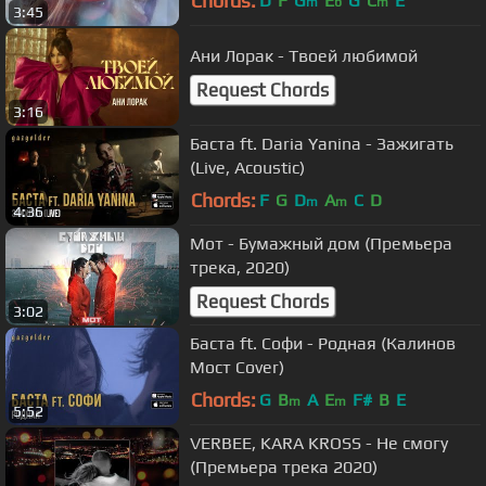
Chords:
D
F
G
E
G
C
E
m
b
m
3:45
Ани Лорак - Твоей любимой
Request Chords
3:16
Баста ft. Daria Yanina - Зажигать
(Live, Acoustic)
Chords:
F
G
D
A
C
D
m
m
4:36
Мот - Бумажный дом (Премьера
трека, 2020)
Request Chords
3:02
Баста ft. Софи - Родная (Калинов
Мост Cover)
Chords:
G
B
A
E
F#
B
E
m
m
5:52
VERBEE, KARA KROSS - Не смогу
(Премьера трека 2020)