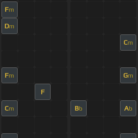
F
m
D
m
C
m
F
G
m
m
F
C
B
A
m
b
b