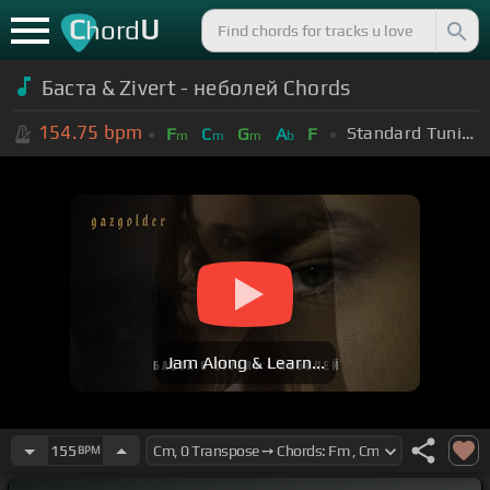
C
U
hord
Баста & Zivert - неболей Chords
154.75
bpm
Standard Tuning (EADGBE)
F
C
G
A
F
m
m
m
b
Jam Along & Learn...
155
BPM