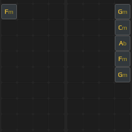
F
G
m
m
C
m
A
b
F
m
G
m