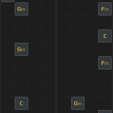
G
F
m
m
C
G
m
F
m
C
G
m