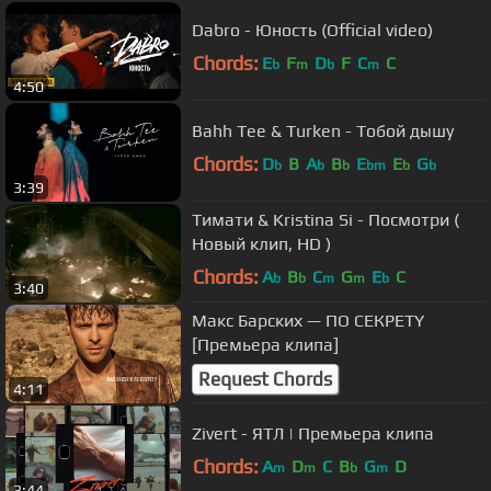
Dabro - Юность (Official video)
Chords:
E
F
D
F
C
C
b
m
b
m
4:50
Bahh Tee & Turken - Тобой дышу
Chords:
D
B
A
B
E
E
G
b
b
b
bm
b
b
3:39
Тимати & Kristina Si - Посмотри (
Новый клип, HD )
Chords:
A
B
C
G
E
C
b
b
m
m
b
3:40
Макс Барских — ПО СЕКРЕТY
[Премьера клипа]
Request Chords
4:11
Zivert - ЯТЛ | Премьера клипа
Chords:
A
D
C
B
G
D
m
m
b
m
3:44