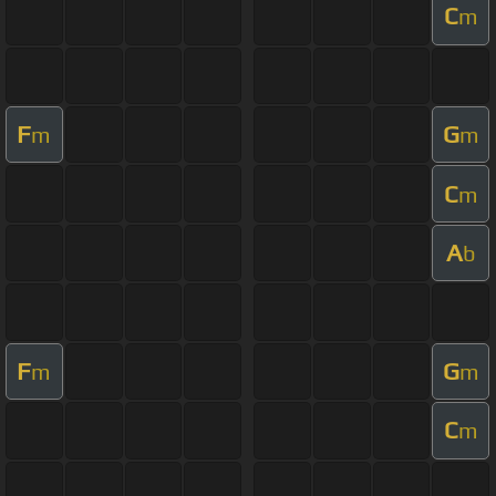
C
m
F
G
m
m
C
m
A
b
F
G
m
m
C
m