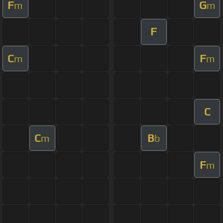
F
G
m
m
F
C
F
m
m
C
C
B
m
b
F
m