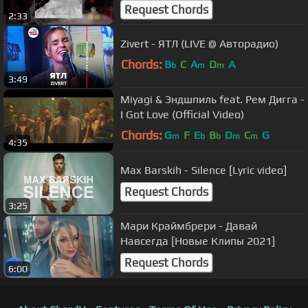
Request Chords
2:33
Zivert - ЯТЛ (LIVE @ Авторадио)
Chords:
B
C
A
D
A
b
m
m
3:49
Miyagi & Эндшпиль feat. Рем Дигга -
I Got Love (Official Video)
Chords:
G
F
E
B
D
C
G
m
b
b
m
m
4:35
Max Barskih - Silence [Lyric video]
Request Chords
3:25
Мари Краймбрери - Давай
Навсегда [Новые Клипы 2021]
Request Chords
6:00