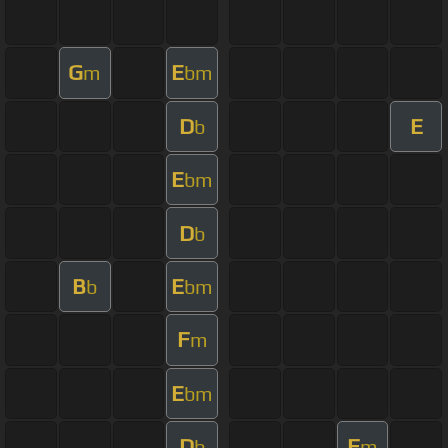
G
E
m
bm
D
E
b
E
bm
D
b
B
E
b
bm
F
m
E
bm
D
F
b
m