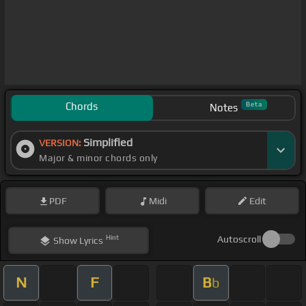
Chords
Beta
Notes
Simplified
VERSION:
Major & minor chords only
PDF
Midi
Edit
Hint
Autoscroll
Show
Lyrics
N
F
B
b