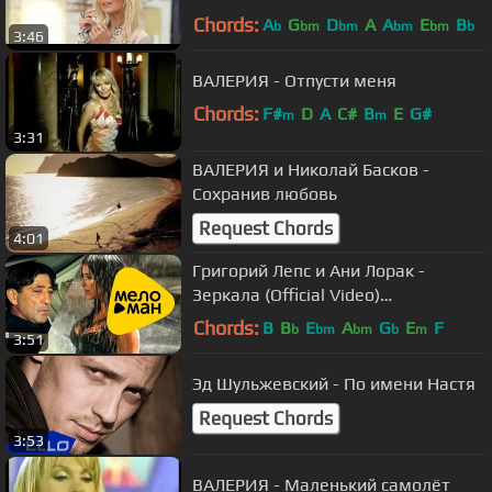
Chords:
A
G
D
A
A
E
B
b
bm
bm
bm
bm
b
3:46
ВАЛЕРИЯ - Отпусти меня
Chords:
F#
D
A
C#
B
E
G#
m
m
3:31
ВАЛЕРИЯ и Николай Басков -
Сохранив любовь
Request Chords
4:01
Григорий Лепс и Ани Лорак -
Зеркала (Official Video)
@MELOMANVIDEO
Chords:
B
B
E
A
G
E
F
b
bm
bm
b
m
3:51
Эд Шульжевский - По имени Настя
Request Chords
3:53
ВАЛЕРИЯ - Маленький самолёт