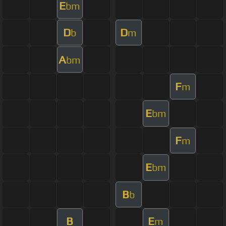
E
bm
D
D
b
m
A
bm
F
m
E
bm
F
m
E
bm
B
b
B
E
m