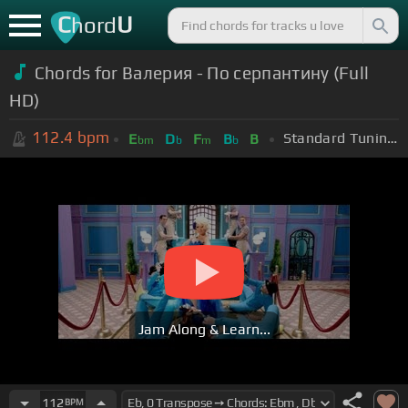
C
U
hord
Chords for Валерия - По серпантину (Full
HD)
112.4
bpm
Standard Tuning (EADGBE)
E
D
F
B
B
bm
b
m
b
Jam Along & Learn...
112
BPM