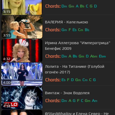
Chords:
D
G
A
B
C
G
D
m
m
b
3:15
ВАЛЕРИЯ - Капелькою
Chords:
G
F
E
C
B
m
b
m
b
3:55
Ирина Аллегрова "Императрица"
Бенефис 2009
Chords:
D
A
B
G
D
A
E
m
b
m
bm
bm
4:32
Лолита - На Титанике (Голубой
огонёк-2017)
Chords:
E
F
D
G
C
C
G
b
m
m
4:00
Винтаж - Знак Водолея
Chords:
D
A
G
F
C
G
A
m
m
m
4:34
@StasMihailov и Елена Север - Не