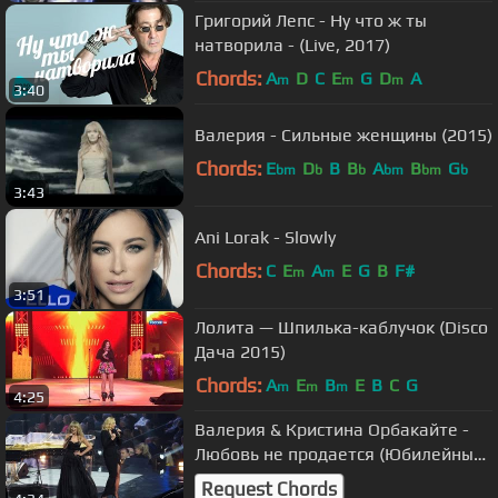
Григорий Лепс - Ну что ж ты
натворила - (Live, 2017)
Chords:
A
D
C
E
G
D
A
m
m
m
3:40
Валерия - Сильные женщины (2015)
Chords:
E
D
B
B
A
B
G
bm
b
b
bm
bm
b
3:43
Ani Lorak - Slowly
Chords:
C
E
A
E
G
B
F#
m
m
3:51
Лолита — Шпилька-каблучок (Disco
Дача 2015)
Chords:
A
E
B
E
B
C
G
m
m
m
4:25
Валерия & Кристина Орбакайте -
Любовь не продается (Юбилейный
вечер Виктора Дробыша, "Россия
Request Chords