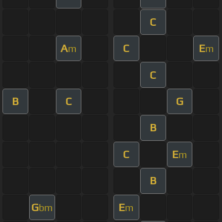
C
A
C
E
m
m
C
B
C
G
B
C
E
m
B
G
E
bm
m