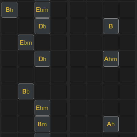
B
E
b
bm
D
B
b
E
bm
D
A
b
bm
B
b
E
bm
B
A
m
b