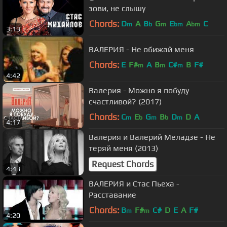
зови, не слышу
Chords:
D
A
B
G
E
A
C
m
b
m
bm
bm
3:13
ВАЛЕРИЯ - Не обижай меня
Chords:
E
F#
A
B
C#
B
F#
m
m
m
4:42
Валерия - Можно я побуду
счастливой? (2017)
Chords:
C
E
G
B
D
D
A
m
b
m
b
m
4:17
Валерия и Валерий Меладзе - Не
теряй меня (2013)
Request Chords
4:43
ВАЛЕРИЯ и Стас Пьеха -
Расставание
Chords:
B
F#
C#
D
E
A
F#
m
m
4:20