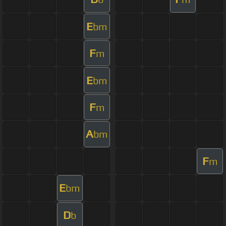
E
bm
F
m
E
bm
F
m
A
bm
F
m
E
bm
D
b