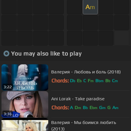
A
m
You may also like to play
Валерия - Любовь и боль (2018)
Chords:
D
E
C
F
B
B
C
b
b
m
bm
b
m
3:22
Ani Lorak - Take paradise
Chords:
A
D
B
E
G
G
A
m
b
bm
m
m
3:16
Валерия - Мы боимся любить
(2013)