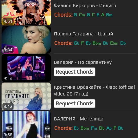
Филипп Киркоров - Индиго
Chords:
G
C
B
C
E
A
B
m
m
4:51
Полина Гагарина - Шагай
Chords:
G
F
E
B
B
E
D
b
b
bm
b
bm
b
3:34
Валерия - По серпантину
Request Chords
4:12
Кристина Орбакайте - Фарс (official
video 2017 год)
Request Chords
3:12
ВАЛЕРИЯ - Метелица
Chords:
E
B
F
D
A
F
B
b
bm
m
b
b
b
3:58