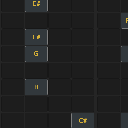
C#
C#
G
B
C#