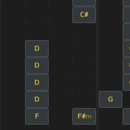
C#
D
D
D
D
G
F
F#
m