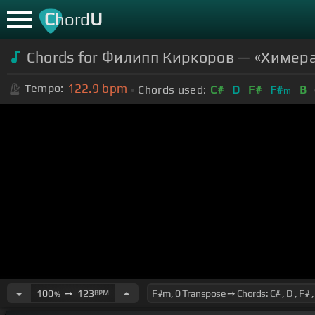
C
U
hord
Chords for Филипп Киркоров — «Химера» 
122.9
bpm
Tempo:
Chords used:
C#
D
F#
F#
B
m
100
➙
123
BPM
%