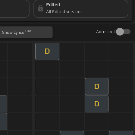
Edited
All Edited versions
Hint
Autoscroll
Show
Lyrics
D
D
D