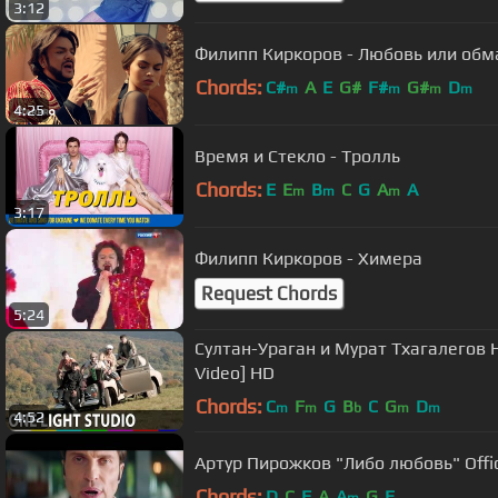
3:12
Филипп Киркоров - Любовь или обм
Chords:
C#
A
E
G#
F#
G#
D
m
m
m
m
4:25
Время и Стекло - Тролль
Chords:
E
E
B
C
G
A
A
m
m
m
3:17
Филипп Киркоров - Химера
Request Chords
5:24
Султан-Ураган и Мурат Тхагалегов На
Video] HD
Chords:
C
F
G
B
C
G
D
m
m
b
m
m
4:52
Артур Пирожков "Либо любовь" 
Chords:
D
C
F
A
A
G
E