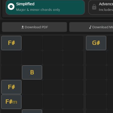
Simplified
Advanc
Major & minor chords only
Include
Download
PDF
Download
Mi
F#
G#
B
F#
F#
m