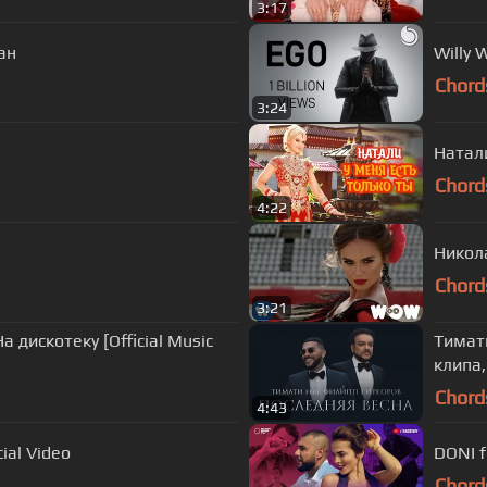
3:17
ан
Willy W
Chord
3:24
Натали
Chord
4:22
Никола
Chord
3:21
 дискотеку [Official Music
Тимати
клипа,
Chord
4:43
Official Video
DONI f
Chord