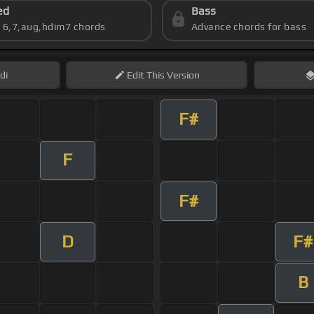
ed
Bass
s 6,7,aug,hdim7 chords
Advance chords for bass
di
Edit
This Version
F#
F
F#
D
F#
B