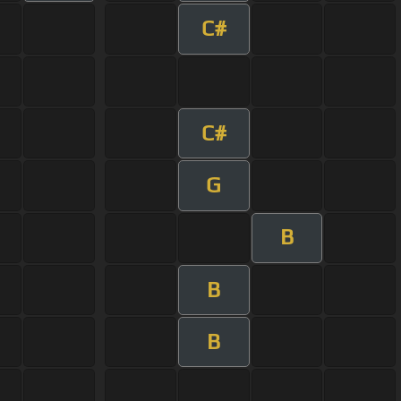
C#
C#
G
B
B
B