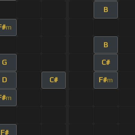
B
F#
m
B
G
C#
D
C#
F#
m
F#
m
F#