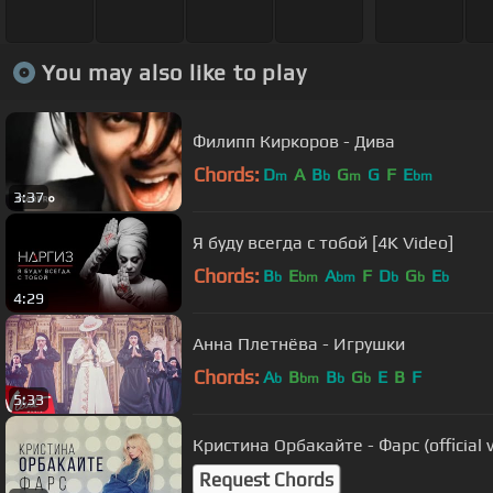
You may also like to play
Филипп Киркоров - Дива
Chords:
D
A
B
G
G
F
E
m
b
m
bm
3:37
Я буду всегда с тобой [4K Video]
Chords:
B
E
A
F
D
G
E
b
bm
bm
b
b
b
4:29
Анна Плетнёва - Игрушки
Chords:
A
B
B
G
E
B
F
b
bm
b
b
5:33
Кристина Орбакайте - Фарс (official 
Request Chords