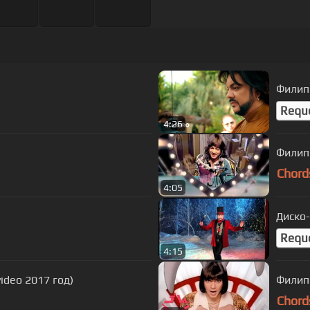
Филипп
Requ
4:26
Филип
Chord
4:05
Диско
Requ
4:15
video 2017 год)
Филип
Chord