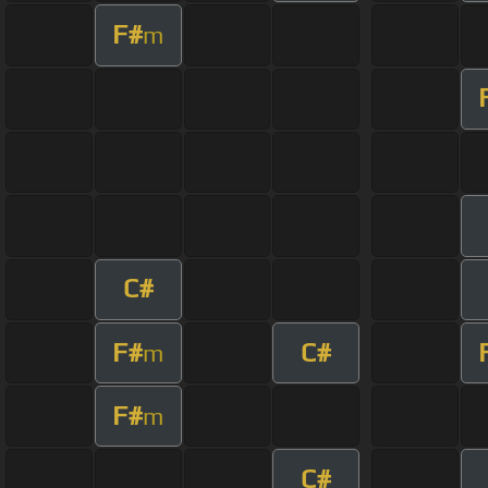
F#
m
C#
F#
C#
m
F#
m
C#