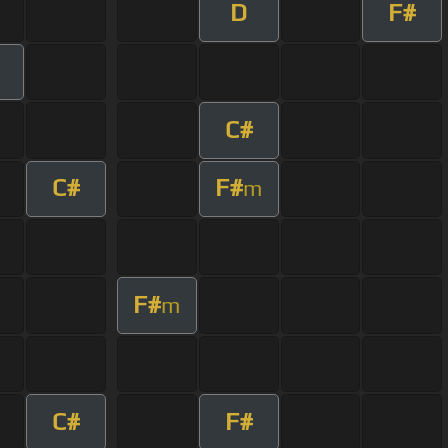
D
F#
C#
C#
F#
m
F#
m
C#
F#