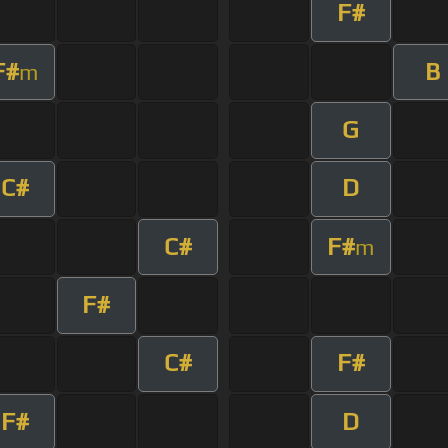
F#
F#
B
m
G
C#
D
C#
F#
m
F#
C#
F#
F#
D