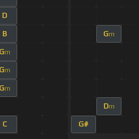
D
B
G
m
G
m
G
m
G
m
D
m
C
G#