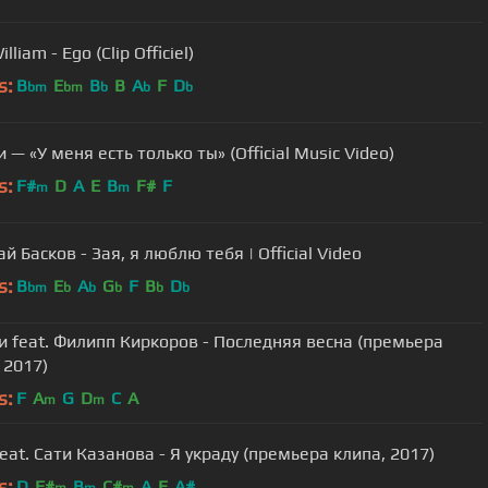
illiam - Ego (Clip Officiel)
s:
B
E
B
B
A
F
D
bm
bm
b
b
b
 — «У меня есть только ты» (Official Music Video)
s:
F#
D
A
E
B
F#
F
m
m
й Басков - Зая, я люблю тебя | Official Video
s:
B
E
A
G
F
B
D
bm
b
b
b
b
b
 feat. Филипп Киркоров - Последняя весна (премьера
 2017)
s:
F
A
G
D
C
A
m
m
eat. Сати Казанова - Я украду (премьера клипа, 2017)
s:
D
F#
B
C#
A
E
A#