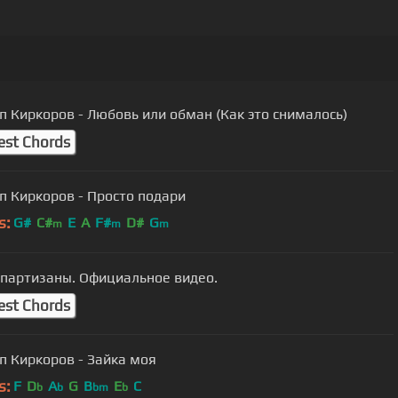
 Киркоров - Любовь или обман (Как это снималось)
est Chords
п Киркоров - Просто подари
s:
G#
C#
E
A
F#
D#
G
m
m
m
-партизаны. Официальное видео.
est Chords
п Киркоров - Зайка моя
s:
F
D
A
G
B
E
C
b
b
bm
b