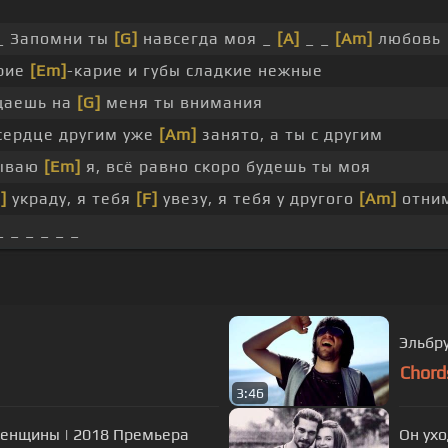
_ Запомни ты
[G]
навсегда моя _
[A]
_ _
[Am]
любовь
арие
[Em]
-карие и губы сладкие нежные
щаешь на
[G]
меня ты внимания
сердце другим уже
[Am]
занято, а ты с другим
нываю
[Em]
я, всё равно скоро будешь ты моя
]
украду, я тебя
[F]
увезу, я тебя у другого
[Am]
отним
 _ _ _ _ _
Эльбр
Chord
3:46
женщины | 2018 Премьера
Он ухо