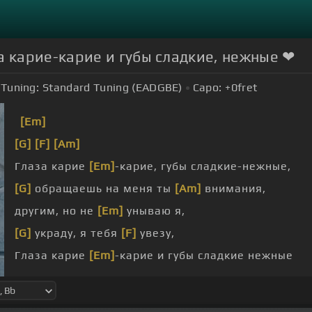
за карие-карие и губы сладкие, нежные ❤
Tuning:
Standard Tuning (EADGBE)
Capo:
+0
fret
[Em]
[G]
[F]
[Am]
Глаза карие
[Em]
-карие, губы сладкие-нежные,
[G]
обращаешь на меня ты
[Am]
внимания,
другим, но не
[Em]
унываю я,
[G]
украду, я тебя
[F]
увезу,
Глаза карие
[Em]
-карие и губы сладкие нежные
[G]
на меня ты
[F]
внимания