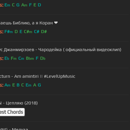
s:
E
C
G
A
F
E
D
m
m
таешь Библию, а я Коран ❤
s:
F#
D
E
C#
C#
D#
m
m
ус Джанмирзоев - Чародейка ( официальный видеоклип)
s:
E
F
C
B
F
D
b
m
m
bm
b
Flo Nocturn - Am amintiri || #LevelUpMusic
s:
A
E
B
C
E
A
G
m
m
 - Цепляю (2018)
est Chords
NG - Медуза