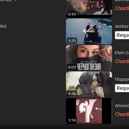
Chord
2:45
udio)
Jaskaz
Requ
3:25
Elvin 
Chord
4:09
Подар
Requ
4:46
Ahmed
Chord
3:56