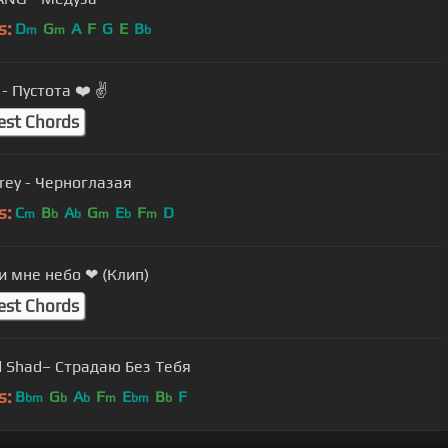
s:
D
G
A
F
G
E
B
m
m
b
 - Пустота ❤️ ✌️
est Chords
Grey - Черноглазая
s:
C
B
A
G
E
F
D
m
b
b
m
b
m
и мне небо ❤ (Клип)
est Chords
 Shad– Страдаю Без Тебя
s:
B
G
A
F
E
B
F
bm
b
b
m
bm
b