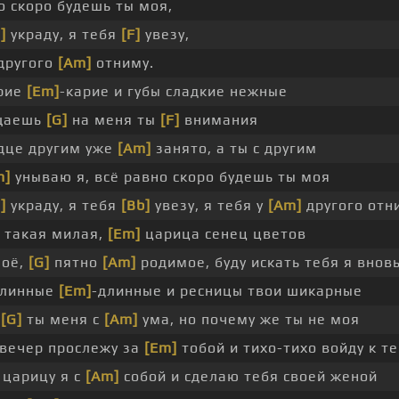
о скоро будешь ты моя,
]
украду, я тебя
[F]
увезу,
 другого
[Am]
отниму.
арие
[Em]
-карие и губы сладкие нежные
щаешь
[G]
на меня ты
[F]
внимания
дце другим уже
[Am]
занято, а ты с другим
m]
унываю я, всё равно скоро будешь ты моя
]
украду, я тебя
[Bb]
увезу, я тебя у
[Am]
другого отн
 такая милая,
[Em]
царица сенец цветов
моё,
[G]
пятно
[Am]
родимое, буду искать тебя я вновь
длинные
[Em]
-длинные и ресницы твои шикарные
ь
[G]
ты меня с
[Am]
ума, но почему же ты не моя
вечер прослежу за
[Em]
тобой и тихо-тихо войду к т
 царицу я с
[Am]
собой и сделаю тебя своей женой