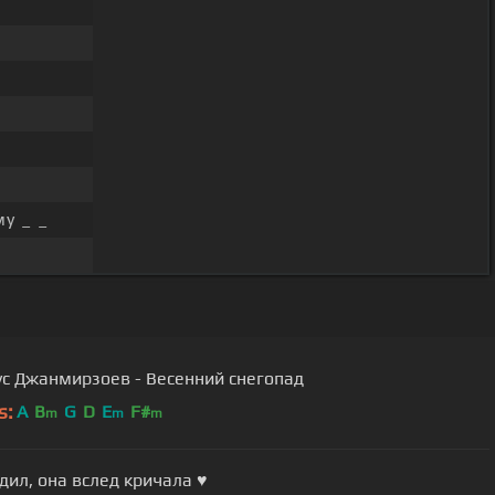
у _ _
ус Джанмирзоев - Весенний снегопад
s:
A
B
G
D
E
F#
m
m
m
дил, она вслед кричала ♥