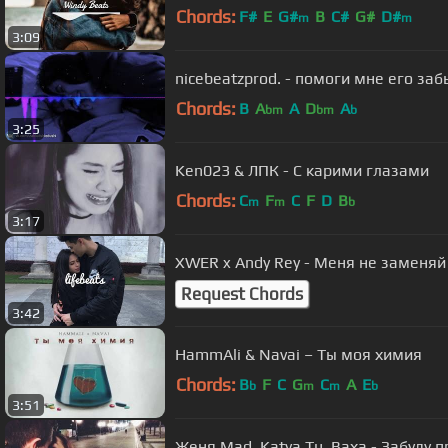
Chords:
F#
E
G#
B
C#
G#
D#
m
m
3:09
nicebeatzprod. - помоги мне его заб
Chords:
B
A
A
D
A
bm
bm
b
3:25
Ken023 & ЛПК - С карими глазами
Chords:
C
F
C
F
D
B
m
m
b
3:17
XWER x Andy Rey - Меня не заменяй
Request Chords
3:42
HammAli & Navai – Ты моя химия
Chords:
B
F
C
G
C
A
E
b
m
m
b
3:51
Женя Mad, Katya Tu, Ваха - Забуду п