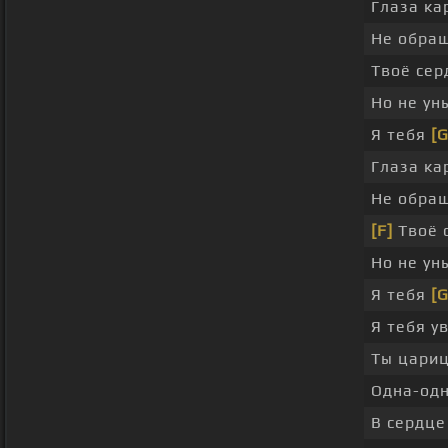
Глаза к
Не обра
Твоё сер
Но не у
Я тебя
[G
Глаза к
Не обра
[F]
Твоё 
Но не у
Я тебя
[G
Я тебя у
Ты цари
Одна-од
В сердце