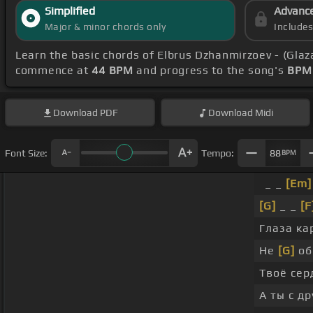
Simplified
Advanc
Major & minor chords only
Include
Learn the basic chords of Elbrus Dzhanmirzoev - (Glaz
commence at
44 BPM
and progress to the song's
BPM 
Download
PDF
Download
Midi
Font Size:
Tempo:
88
BPM
_ _
[Em]
[G]
_ _
[F
Глаза к
Не
[G]
об
Твоё сер
А ты с д