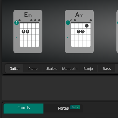
E
A
m
m
1
1
1
1
2
2
3
Guitar
Piano
Ukulele
Mandolin
Banjo
Bass
Chords
Beta
Notes