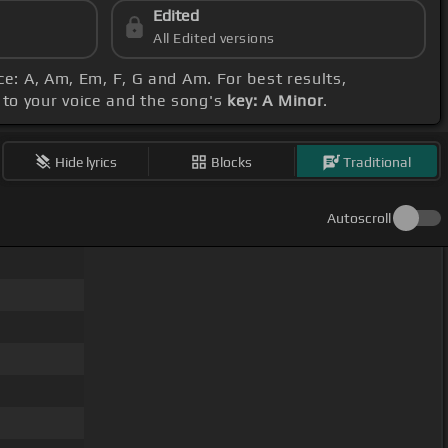
Edited
All Edited versions
ce: A, Am, Em, F, G and Am. For best results,
t to your voice and the song's
key: A Minor
.
Hide lyrics
Blocks
Traditional
Autoscroll