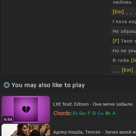
любовь
[Em]
_ _ 
Глаза к
Не обра
[F]
Твоё 
Но не у
Я тебя
[G
_ _
[Em]
_
You may also like to play
LXE feat. Edison - Она меня забыла
Chords:
E
G
F
D
C
B
A
b
m
m
b
4:44
Адлер Коцба, Timran - Запах моей 