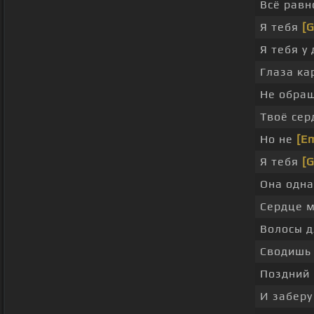
Всё равн
Я тебя
[G
Я тебя у
Глаза к
Не обра
Твоё сер
Но не
[E
Я тебя
[G
Она одна
Сердце 
Волосы 
Сводиш
Поздний 
И заберу