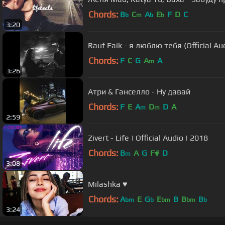
Chords:
B
C
A
E
F
D
C
b
m
b
b
3:20
Rauf Faik - я люблю тебя (Official A
Chords:
F
C
G
A
A
m
3:26
Атри & Ганселло - Ну давай
Chords:
F
E
A
D
D
A
m
m
2:59
Zivert - Life | Official Audio | 2018
Chords:
B
A
G
F#
D
m
3:08
Milashka ♥
Chords:
A
E
G
E
B
B
B
bm
b
bm
bm
b
3:24