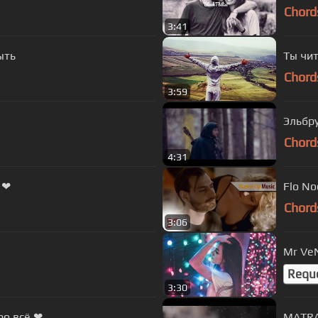
Chord
3:41
ыть
Ты чи
Chord
3:59
Эльбр
Chord
4:31
 ❤
Chord
3:06
Mr VeN
Requ
3:30
ро всё ❤
MATRA