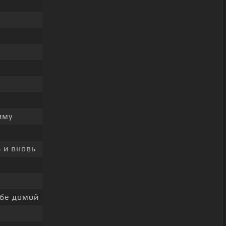
иму
 и вновь
ебе домой