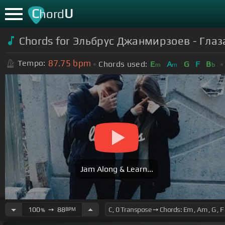
C
U
hord
Chords for Эльбрус Джанмирзоев - Гла
87.75
bpm
Tempo:
Chords used:
E
A
G
F
B
m
m
b
Jam Along & Learn...
100
➙
88
BPM
%