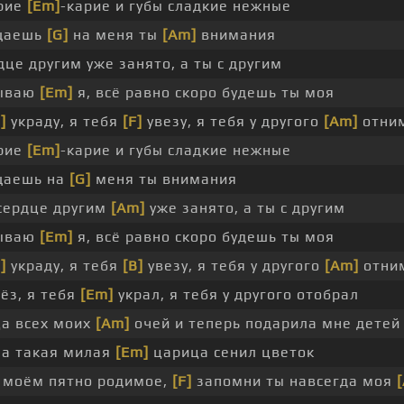
арие
[Em]
-карие и губы сладкие нежные
щаешь
[G]
на меня ты
[Am]
внимания
дце другим уже занято, а ты с другим
нываю
[Em]
я, всё равно скоро будешь ты моя
]
украду, я тебя
[F]
увезу, я тебя у другого
[Am]
отни
арие
[Em]
-карие и губы сладкие нежные
щаешь на
[G]
меня ты внимания
сердце другим
[Am]
уже занято, а ты с другим
нываю
[Em]
я, всё равно скоро будешь ты моя
]
украду, я тебя
[B]
увезу, я тебя у другого
[Am]
отни
вёз, я тебя
[Em]
украл, я тебя у другого отобрал
ца всех моих
[Am]
очей и теперь подарила мне детей
на такая милая
[Em]
царица сенил цветок
 моём пятно родимое,
[F]
запомни ты навсегда моя