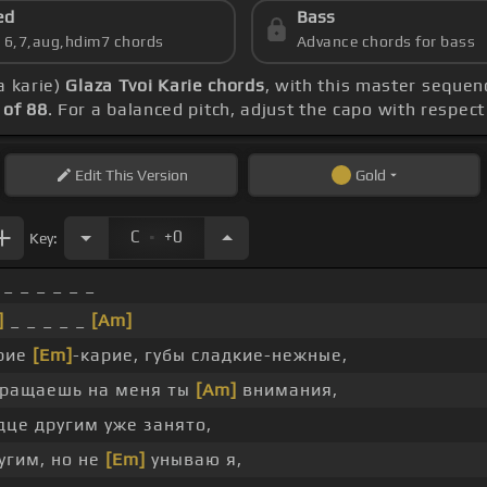
ed
Bass
s 6,7,aug,hdim7 chords
Advance chords for bass
a karie)
Glaza Tvoi Karie chords
, with this master sequen
of 88
. For a balanced pitch, adjust the capo with respec
Edit
This Version
Gold
.
C
+0
Key:
_ _ _ _ _ _
]
_ _ _ _ _
[Am]
арие
[Em]
-карие, губы сладкие-нежные,
ращаешь на меня ты
[Am]
внимания,
дце другим уже занято,
ругим, но не
[Em]
унываю я,