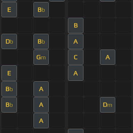
E
B
b
B
D
B
A
b
b
G
C
A
m
E
A
B
A
b
B
A
D
b
m
A