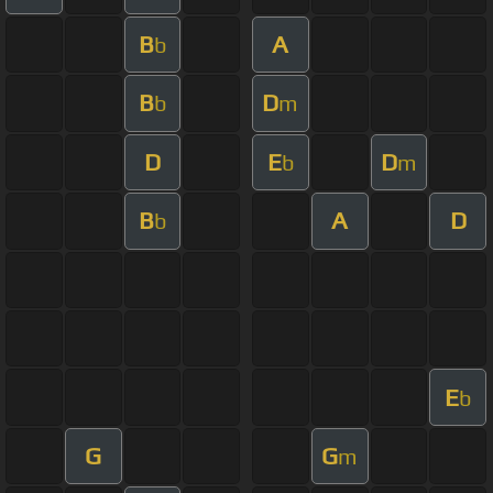
B
A
b
B
D
b
m
D
E
D
b
m
B
A
D
b
E
b
G
G
m