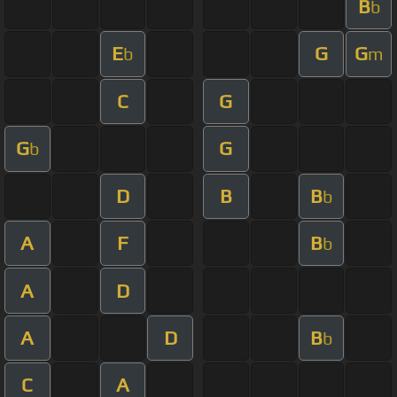
B
b
E
G
G
b
m
C
G
G
G
b
D
B
B
b
A
F
B
b
A
D
A
D
B
b
C
A