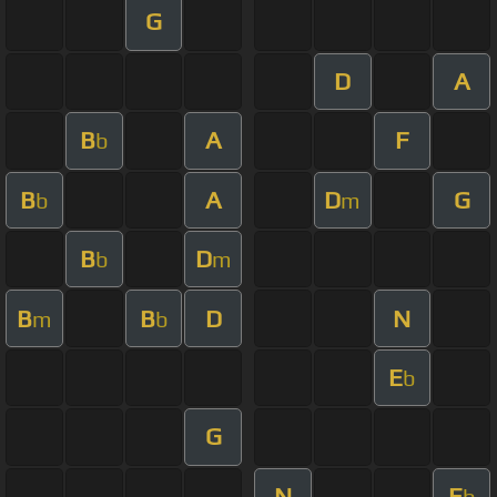
G
D
A
B
A
F
b
B
A
D
G
b
m
B
D
b
m
B
B
D
N
m
b
E
b
G
N
E
b