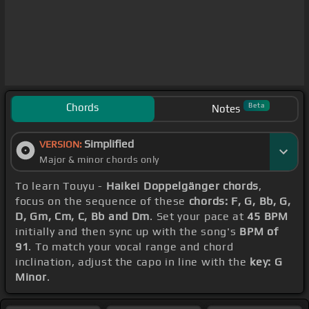
Chords
Beta
Notes
Simplified
VERSION:
Major & minor chords only
To learn Touyu -
Haikei Doppelgänger chords
,
focus on the sequence of these
chords: F, G, Bb, G,
D, Gm, Cm, C, Bb and Dm
. Set your pace at
45 BPM
initially and then sync up with the song's
BPM of
91
. To match your vocal range and chord
inclination, adjust the capo in line with the
key: G
Minor
.