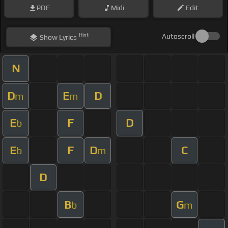
PDF
Midi
Edit
Hint
Autoscroll
Show
Lyrics
N
D
E
D
m
m
E
F
D
b
E
F
D
C
b
m
D
B
G
b
m