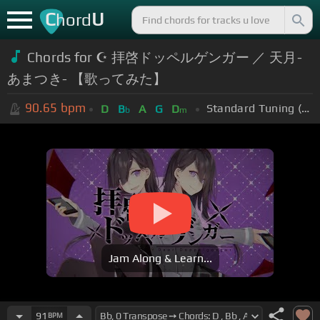
C
U
hord
Chords for ☪ 拝啓ドッペルゲンガー ／ 天月-
あまつき- 【歌ってみた】
90.65
bpm
Standard Tuning (EADGBE)
D
B
A
G
D
b
m
Jam Along & Learn...
91
BPM