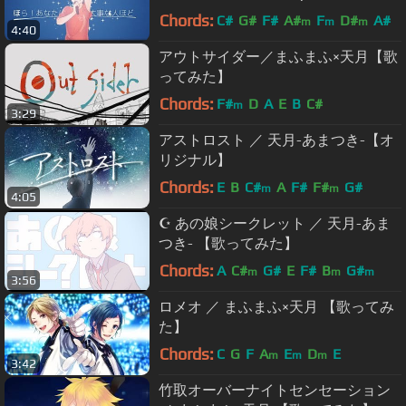
Chords:
C#
G#
F#
A#
F
D#
A#
m
m
m
4:40
アウトサイダー／まふまふ×天月【歌
ってみた】
Chords:
F#
D
A
E
B
C#
m
3:29
アストロスト ／ 天月-あまつき-【オ
リジナル】
Chords:
E
B
C#
A
F#
F#
G#
m
m
4:05
☪ あの娘シークレット ／ 天月-あま
つき- 【歌ってみた】
Chords:
A
C#
G#
E
F#
B
G#
m
m
m
3:56
ロメオ ／ まふまふ×天月 【歌ってみ
た】
Chords:
C
G
F
A
E
D
E
m
m
m
3:42
竹取オーバーナイトセンセーション