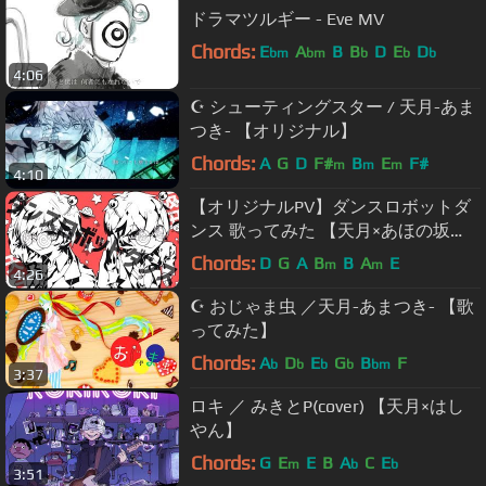
ドラマツルギー - Eve MV
Chords:
E
A
B
B
D
E
D
bm
bm
b
b
b
4:06
☪ シューティングスター / 天月-あま
つき- 【オリジナル】
Chords:
A
G
D
F#
B
E
F#
m
m
m
4:10
【オリジナルPV】ダンスロボットダ
ンス 歌ってみた 【天月×あほの坂
田】
Chords:
D
G
A
B
B
A
E
m
m
4:26
☪ おじゃま虫 ／天月-あまつき- 【歌
ってみた】
Chords:
A
D
E
G
B
F
b
b
b
b
bm
3:37
ロキ ／ みきとP(cover) 【天月×はし
やん】
Chords:
G
E
E
B
A
C
E
m
b
b
3:51