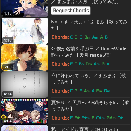
／ まふまふ×天月 【歌ってみた】
Request Chords
4:13
No Logic／天月×まふまふ【歌ってみ
た】
Chords:
C
D
G
B
A
A
B
m
m
4:19
☪ 僕が名前を呼ぶ日 ／ HoneyWorks
歌ってみた【天月 feat.96猫】
Chords:
F
C
B
D
A
G
A
b
m
m
5:09
命に嫌われている。／まふまふ【歌
ってみた】
Chords:
C
G
F
A
A
E
G
m
m
m
4:34
夏祭り ／ 天月Eve96猫そらるluz 【歌
ってみた】
Chords:
E
F#
F#
B
C#
G#
C#
m
m
m
4:04
私、アイドル宣言 ／CHiCO with