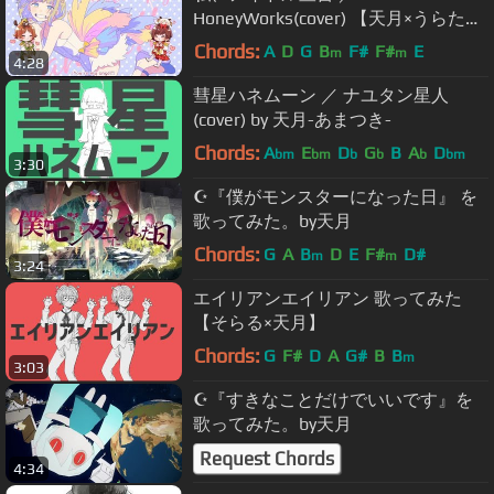
HoneyWorks(cover) 【天月×うらたぬ
き】
Chords:
A
D
G
B
F#
F#
E
m
m
4:28
彗星ハネムーン ／ ナユタン星人
(cover) by 天月-あまつき-
Chords:
A
E
D
G
B
A
D
bm
bm
b
b
b
bm
3:30
☪『僕がモンスターになった日』 を
歌ってみた。by天月
Chords:
G
A
B
D
E
F#
D#
m
m
3:24
エイリアンエイリアン 歌ってみた
【そらる×天月】
Chords:
G
F#
D
A
G#
B
B
m
3:03
☪『すきなことだけでいいです』を
歌ってみた。by天月
Request Chords
4:34