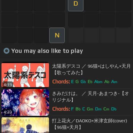
D
N
You may also like to play
太陽系デスコ ／ 96猫×はしやん×天月
【歌ってみた】
Chords:
E
G
G
E
A
A
A
b
b
bm
b
m
4:19
きみだけは。 ／ 天月-あまつき-【オ
リジナル】
Chords:
F
B
C
G
D
C
D
b
m
m
m
b
4:23
打上花火／DAOKO×米津玄師(cover)
【96猫×天月】