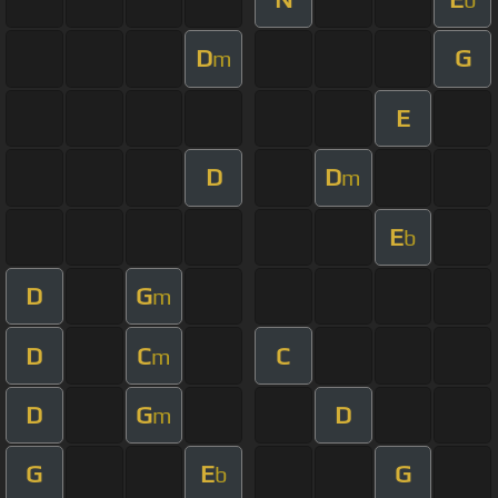
D
G
m
E
D
D
m
E
b
D
G
m
D
C
C
m
D
G
D
m
G
E
G
b