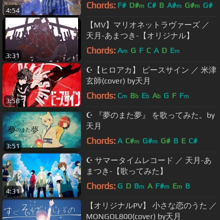
Chords:
F#
D#
C#
B
A#
G#
G#
m
m
m
4:54
【MV】マリオネットラヴァーズ ／
天月-あまつき-【オリジナル】
Chords:
A
G
F
C
A
D
E
m
m
3:31
☪【ヒロアカ】 ピースサイン ／ 米津
玄師(cover) by天月
Chords:
C
B
E
A
G
F
F
m
b
b
b
m
3:58
☪ 『夢のまた夢』 を歌ってみた。by
天月
Chords:
A
C#
G#
G#
B
E
C#
m
m
3:51
☪ サマータイムレコード ／ 天月-あ
まつき-【歌ってみた】
Chords:
G
D
B
A
F#
E
B
m
m
m
4:31
【オリジナルPV】 小さな恋のうた ／
MONGOL800(cover) by天月