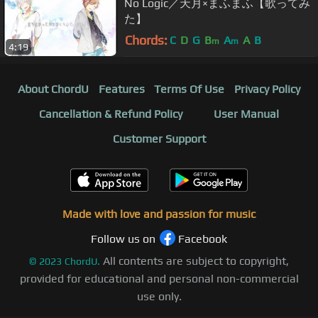
No Logic／天月×まふまふ【歌ってみ
た】
Chords:
C
D
G
B
A
A
B
m
m
4:19
About ChordU
Features
Terms Of Use
Privacy Policy
Cancellation & Refund Policy
User Manual
Customer Support
Made with love and passion for music
Follow us on
Facebook
All contents are subject to copyright,
©
2023
ChordU.
provided for educational and personal non-commercial
use only.