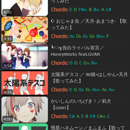
ってみた
Chords:
E
D
F#
B
B
A
C#
m
m
4:10
☪ おじゃま虫 ／天月-あまつき- 【歌
ってみた】
Chords:
A
D
E
G
B
F
b
b
b
b
bm
3:37
┗|∵|┓告白ライバル宣言／
HoneyWorks feat.GUMI
Chords:
G
D
C
E
B
m
m
3:54
太陽系デスコ ／ 96猫×はしやん×天月
【歌ってみた】
Chords:
E
G
G
E
A
A
A
b
b
bm
b
m
4:19
かいしんのいちげき！／莉犬
【cover】
Chords:
C#
A
E
B
F#
C#
C
m
4:00
彗星ハネムーン／まふまふ【歌って