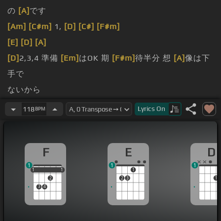
の
[A]
です
[Am]
[C#m]
1,
[D]
[C#]
[F#m]
[E]
[D]
[A]
[D]
2,3,4 準備
[Em]
はOK 期
[F#m]
待半分 想
[A]
像は下
手で
ないから
り妄
[D]
想は下手で
Lyrics
On
118
BPM
[E]
に 今日
[F#m]
も毎
[A]
日
[Bm]
素直になれない
F
E
D
1
1
1
1
1
1
1
1
1
2
2
3
1
3
4