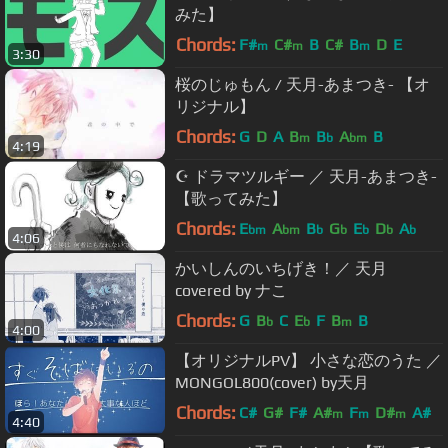
みた】
Chords:
F#
C#
B
C#
B
D
E
m
m
m
3:30
桜のじゅもん / 天月-あまつき- 【オ
リジナル】
Chords:
G
D
A
B
B
A
B
m
b
bm
4:19
☪ ドラマツルギー ／ 天月-あまつき-
【歌ってみた】
Chords:
E
A
B
G
E
D
A
bm
bm
b
b
b
b
b
4:06
かいしんのいちげき！／ 天月
covered by ナこ
Chords:
G
B
C
E
F
B
B
b
b
m
4:00
【オリジナルPV】 小さな恋のうた ／
MONGOL800(cover) by天月
Chords:
C#
G#
F#
A#
F
D#
A#
m
m
m
4:40