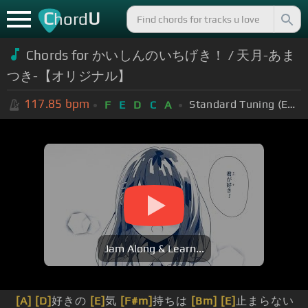
C
U
hord
Chords for かいしんのいちげき！ / 天月-あま
つき-【オリジナル】
117.85
bpm
Standard Tuning (EADGBE)
F
E
D
C
A
Jam Along & Learn...
[A]
[D]
好きの
[E]
気
[F#m]
持ちは
[Bm]
[E]
止まらない