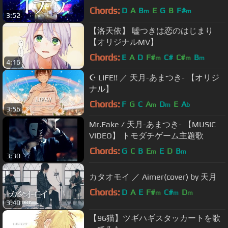
Chords:
D
A
B
E
G
B
F#
m
m
3:52
【洛天依】 嘘つきは恋のはじまり
【オリジナルMV】
Chords:
E
A
D
F#
C#
C#
B
m
m
m
4:16
☪ LIFE!! ／ 天月-あまつき- 【オリジ
ナル】
Chords:
F
G
C
A
D
E
A
m
m
b
3:56
Mr.Fake / 天月-あまつき- 【MUSIC
VIDEO】 トモダチゲーム主題歌
Chords:
G
C
B
E
E
D
B
m
m
3:30
カタオモイ ／ Aimer(cover) by 天月
Chords:
D
A
E
F#
C#
D
m
m
m
3:40
【96猫】ツギハギスタッカートを歌