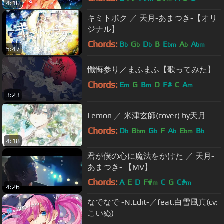
4:10
キミトボク ／ 天月-あまつき-【オリ
ジナル】
Chords:
B
G
D
B
E
A
A
b
b
b
bm
b
bm
5:47
懺悔参り／まふまふ【歌ってみた】
Chords:
E
G
B
D
F#
C
A
m
m
m
3:23
Lemon ／ 米津玄師(cover) by天月
Chords:
D
B
G
F
A
E
B
b
bm
b
b
bm
b
4:18
君が僕の心に魔法をかけた ／ 天月-
あまつき- 【MV】
Chords:
A
E
D
F#
C
G
C#
m
m
4:26
なでなで -N.Edit-／feat.白雪風真(cv:
こいぬ)