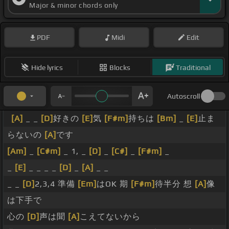
Major & minor chords only
PDF
Midi
Edit
Hide lyrics
Blocks
Traditional
Autoscroll
[A]
_ _
[D]
好きの
[E]
気
[F#m]
持ちは
[Bm]
_
[E]
止ま
らないの
[A]
です
[Am]
_
[C#m]
_ 1, _
[D]
_
[C#]
_
[F#m]
_
_
[E]
_ _ _ _
[D]
_
[A]
_ _
_ _
[D]
2,3,4 準備
[Em]
はOK 期
[F#m]
待半分 想
[A]
像
は下手で
心の
[D]
声は聞
[A]
こえてないから