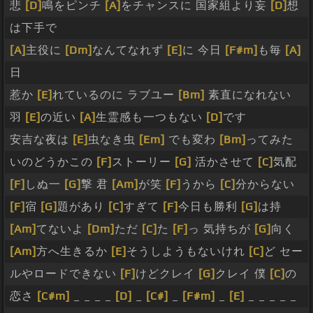
悲
[D]
鳴をピンチ
[A]
をチャンスに 国家組より妄
[D]
想
は下手で
[A]
主役に
[Dm]
なんてなれず
[E]
に 今日
[F#m]
も毎
[A]
日
惹か
[E]
れているのに ラブユー
[Bm]
素直になれない
羽
[E]
の近い
[A]
生霊感も一つもない
[D]
です
安吉な夜は
[E]
虫なき虫
[Em]
でも変わ
[Bm]
ってみた
いのどうかこの
[F]
ストーリー
[G]
活かさせて
[C]
気配
[F]
しぬ一
[G]
撃 君
[Am]
が笑
[F]
うから
[C]
分からない
[F]
宿
[G]
題があり
[C]
すぎて
[F]
今日も勝利
[G]
は持
[Am]
てないよ
[Dm]
ただ
[C]
た
[F]
っ 気持ちが
[G]
向く
[Am]
方へ生きるか
[E]
そうしようもないけれ
[C]
ど セー
ルやロードできない
[F]
けどクレイ
[G]
クレイ 僕
[C]
の
恋さ
[C#m]
_ _ _ _
[D]
_
[C#]
_
[F#m]
_
[E]
_ _ _ _ _