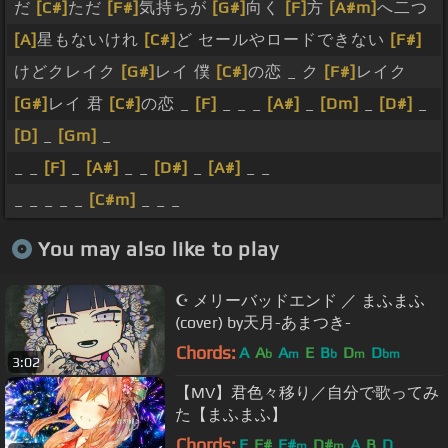
だ
[C#]
ただ
[F#]
気持ちが
[G#]
向く
[F]
方
[A#m]
へ二つ
[A]
星もないけれ
[C#]
ど セールやロードできない
[F#]
けどクレイク
[G#]
レイ 僕
[C#]
の恋 _ ク
[F#]
レイク
[G#]
レイ 君
[C#]
の恋 _
[F]
_ _ _
[A#]
_
[Dm]
_
[D#]
_
[D]
_
[Gm]
_
_ _
[F]
_
[A#]
_ _
[D#]
_
[A#]
_ _
_ _ _ _ _
[C#m]
_ _ _
You may also like to play
☪ メリーバッドエンド ／ まふまふ
(cover) by天月-あまつき-
Chords:
A
A
A
E
B
D
D
b
m
b
m
bm
3:02
【MV】君色々移り／自分で歌ってみ
た【まふまふ】
Chords:
E
F#
F#
D#
A
B
D
m
m