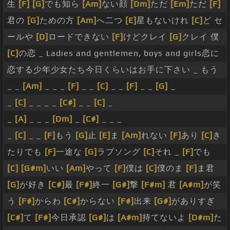
生
[F]
[G]
でも知ら
[Am]
ない顔
[Dm]
ただ
[Em]
ただ
[F]
君の
[G]
ための方
[Am]
へ二つ
[E]
星もないけれ
[C]
ど セ
ールや
[D]
ロードできない
[F]
けどクレイ
[G]
クレイ 僕
[C]
の恋 _ Ladies and gentlemen, boys and girls恋に
恋する少年少女たち今日くらいはお手に下さい _ もう
_ _
[Am]
_ _ _
[F]
_ _
[C]
_ _
[F]
_ _
[G]
_
_
[C]
_ _ _ _
[C#]
_ _
[C]
_
_
[A]
_ _ _
[Dm]
_
[C#]
_ _ _
_
[C]
_ _
[F]
もう
[G]
止
[E]
ま
[Am]
れない
[F]
あり
[C]
き
たりでも
[F]
一途な
[G]
ラブソング
[C]
それ _
[F]
でも
[C]
[G#m]
いい
[Am]
やって
[F]
僕は
[C]
僕のま
[F]
ま君
[G]
が好き
[C#]
最
[F#]
終一
[G#]
撃
[F#m]
君
[A#m]
が笑
う
[F#]
からわ
[C#]
からない
[F#]
出来
[G#]
がありすぎ
[C#]
て
[F#]
今日承認
[G#]
は
[A#m]
持てないよ
[D#m]
た