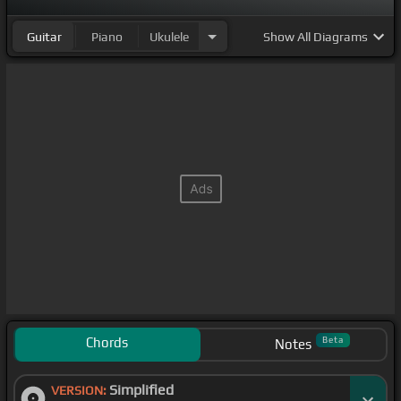
Guitar
Piano
Ukulele
Show
All Diagrams
Chords
Beta
Notes
Simplified
VERSION: