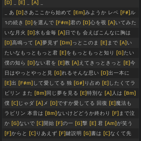
[D]
_
[E]
_
[A]
_
_ あ
[D]
さあここから始めて
[Em]
みようか レベ
[F#]
ル
1の続き
[D]
を選んで
[F#m]
君の
[D]
心を覗
[A]
いてみた
いな月火
[D]
水も金毎
[A]
日でも 会えばこんなに胸は
[D]
高鳴って
[A]
夢見ず
[Dm]
っとこのま
[E]
まで
[A]
い
たいなもっともっと君
[E]
をもっともっと知り
[G]
たい
僕の知ら
[D]
ない君を
[E]
教
[A]
えてきっときっと
[E]
今
日はやっとやっと見
[G]
れるそんな思い
[D]
出一本に
[E]
出
[F#m]
して愛してる 独
[G#]
り占め
[E]
したくてラ
ビリン また
[Bm]
同じ夢を見る
[E]
特別な
[A]
人は
[Bm]
僕
[C]
じゃダ
[A]
メ
[D]
ですか愛してる 回復
[E]
魔法も
ラビリン 本音は
[Bm]
ないけどどうか終わり
[F]
まで泣
か
[G]
ないで
[C]
開始
[F]
の一
[G]
撃
[E]
君
[Am]
が笑う
[F]
からと
[C]
りあえず
[F]
鍵説明
[G]
書は
[C]
なくて先