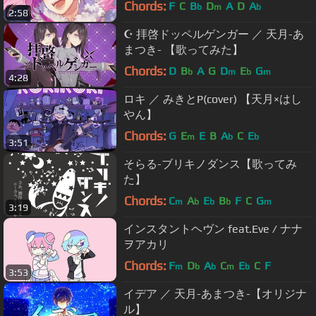
Chords:
F
C
B
D
A
D
A
b
m
b
2:58
☪ 拝啓ドッペルゲンガー ／ 天月-あ
まつき- 【歌ってみた】
Chords:
D
B
A
G
D
E
G
b
m
b
m
4:28
ロキ ／ みきとP(cover) 【天月×はし
やん】
Chords:
G
E
E
B
A
C
E
m
b
b
3:51
そらる-ブリキノダンス【歌ってみ
た】
Chords:
C
A
E
B
F
C
G
m
b
b
b
m
3:19
インスタントヘヴン feat.Eve / ナナ
ヲアカリ
Chords:
F
D
A
C
E
C
F
m
b
b
m
b
3:53
イデア ／ 天月-あまつき-【オリジナ
ル】