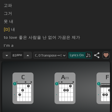
고파
그거
못 내
[D]
내
to love 좋은 사람을 난 없어 가끔은 제가
I'm a
신경 쓰여 신경 쓰여 자꾸 나의
Lyrics
On
83
BPM
C
A
F
m
1
1
1
1
1
1
1
2
2
3
2
3
3
4