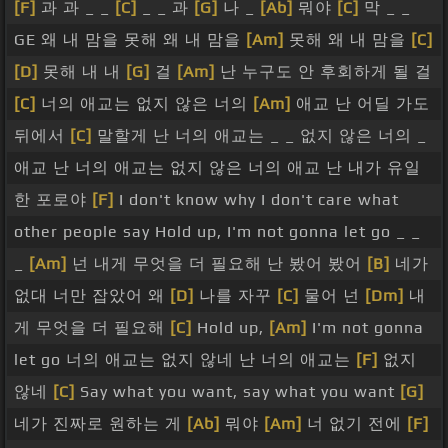
[F]
과 과 _ _
[C]
_ _ 과
[G]
나 _
[Ab]
뭐야
[C]
막 _ _
GE 왜 내 맘을 못해 왜 내 맘을
[Am]
못해 왜 내 맘을
[C]
[D]
못해 내 내
[G]
걸
[Am]
난 누구도 안 후회하게 될 걸
[C]
너의 애교는 없지 않은 너의
[Am]
애교 난 어딜 가도
뒤에서
[C]
말할게 난 너의 애교는 _ _ 없지 않은 너의 _
애교 난 너의 애교는 없지 않은 너의 애교 난 내가 유일
한 포로야
[F]
I don't know why I don't care what
other people say Hold up, I'm not gonna let go _ _
_
[Am]
넌 내게 무엇을 더 필요해 난 봤어 봤어
[B]
네가
없대 너만 잡았어 왜
[D]
나를 자꾸
[C]
물어 넌
[Dm]
내
게 무엇을 더 필요해
[C]
Hold up,
[Am]
I'm not gonna
let go 너의 애교는 없지 않네 난 너의 애교는
[F]
없지
않네
[C]
Say what you want, say what you want
[G]
네가 진짜로 원하는 게
[Ab]
뭐야
[Am]
너 없기 전에
[F]