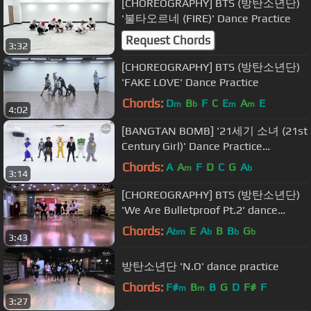
[CHOREOGRAPHY] BTS (방탄소년단)
'불타오르네 (FIRE)' Dance Practice
Request Chords
3:32
[CHOREOGRAPHY] BTS (방탄소년단)
'FAKE LOVE' Dance Practice
Chords:
D
B
F
C
E
A
E
m
b
m
m
4:02
[BANGTAN BOMB] '21세기 소녀 (21st
Century Girl)' Dance Practice
(Halloween ver.) - BTS (방탄소년단)
Chords:
A
A
F
D
C
G
A
m
b
3:14
[CHOREOGRAPHY] BTS (방탄소년단)
'We Are Bulletproof Pt.2' dance
practice
Chords:
A
E
A
B
B
G
bm
b
b
b
3:43
방탄소년단 'N.O' dance practice
Chords:
F#
B
B
G
D
F#
F
m
m
3:27