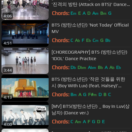
'진격의 방탄 (Attack on BTS)' Dance
Practice
Chords:
E
E
A
D
A
B
G
m
m
m
4:06
BTS (방탄소년단) 'Not Today' Official
MV
Chords:
C
A
F
E
C
G
B
b
b
m
b
4:51
[CHOREOGRAPHY] BTS (방탄소년단)
'IDOL' Dance Practice
Chords:
D
D
A
B
A
A
E
b
bm
bm
b
b
b
3:44
BTS (방탄소년단) '작은 것들을 위한
시 (Boy With Luv) (feat. Halsey)'
Official MV
Chords:
B
A
G
F#
D
B
C
m
m
4:13
[MV] BTS(방탄소년단) _ Boy In Luv(상
남자) (Dance ver.)
Chords:
C
A
A
F
G
D
E
m
4:00