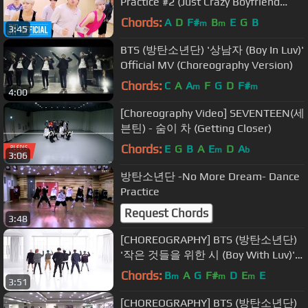
Practice #2 (Just Crazy Boyfriend
Ver.)
Chords:
A
D
F#
B
E
G
B
m
m
3:45
BTS (방탄소년단) '상남자 (Boy In Luv)'
Official MV (Choreography Version)
Chords:
C
A
A
F
G
D
F#
m
m
4:00
[Choreography Video] SEVENTEEN(세
븐틴) - 숨이 차 (Getting Closer)
Chords:
E
G
B
A
E
D
A
m
b
3:06
방탄소년단 -No More Dream- Dance
Practice
Request Chords
3:48
[CHOREOGRAPHY] BTS (방탄소년단)
'작은 것들을 위한 시 (Boy With Luv)'
Dance Practice
Chords:
B
A
G
F#
D
E
E
m
m
m
3:51
[CHOREOGRAPHY] BTS (방탄소년단)