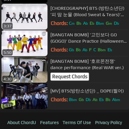
[CHOREOGRAPHY] BTS (방탄소년단)
'피 땀 눈물 (Blood Sweat & Tears)'
Dance Practice
Chords:
C
B
A
E
B
G
D
m
b
b
b
bm
m
b
3:37
[BANGTAN BOMB] '고민보다 GO
(GOGO)' Dance Practice (Halloween
ver.) - BTS (방탄소년단)
Chords:
G
B
A
F
C
B
E
b
b
b
bm
b
5:50
[BANGTAN BOMB] '호르몬전쟁'
dance performance (Real WAR ver.)
Request Chords
4:30
[MV] BTS(방탄소년단) _ DOPE(쩔어)
Chords:
B
G
D
A
E
B
A
bm
b
b
b
b
b
bm
4:17
About ChordU
Features
Terms Of Use
Privacy Policy