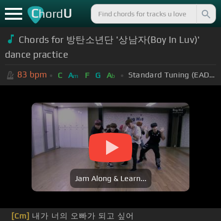
C
U
hord
Chords for 방탄소년단 '상남자(Boy In Luv)'
dance practice
83
bpm
Standard Tuning (EADGBE)
C
A
F
G
A
m
b
Jam Along & Learn...
[Cm]
내가 너의 오빠가 되고 싶어