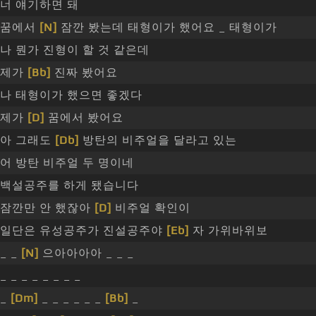
너 얘기하면 돼
꿈에서
[N]
잠깐 봤는데 태형이가 했어요 _ 태형이가
나 뭔가 진형이 할 것 같은데
제가
[Bb]
진짜 봤어요
나 태형이가 했으면 좋겠다
제가
[D]
꿈에서 봤어요
아 그래도
[Db]
방탄의 비주얼을 달라고 있는
어 방탄 비주얼 두 명이네
백설공주를 하게 됐습니다
잠깐만 안 했잖아
[D]
비주얼 확인이
일단은 유성공주가 진설공주야
[Eb]
자 가위바위보
_ _
[N]
으아아아아 _ _ _
_ _ _ _ _ _ _ _
_
[Dm]
_ _ _ _ _ _
[Bb]
_