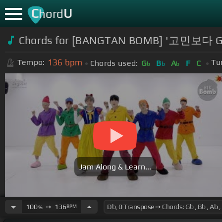
C
U
hord
Chords for [BANGTAN BOMB] '고민보다 GO (
136
bpm
Tempo:
Tu
Chords used:
G
B
A
F
C
b
b
b
Jam Along & Learn...
100
➙
136
BPM
%