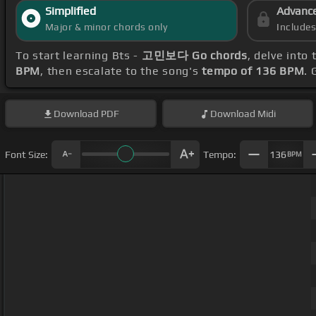
Simplified
Advanc
Major & minor chords only
Include
To start learning Bts -
고민보다 Go chords
, delve into
BPM
, then escalate to the song's
tempo of 136 BPM
. 
Download
PDF
Download
Midi
Font Size:
Tempo:
136
BPM