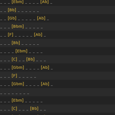
_ _ _
[Ebm]
_ _ _ _
[Ab]
_
_ _
[Bb]
_ _ _ _ _ _
_ _
[Gb]
_ _ _ _ _
[Ab]
_
_ _ _
[Bbm]
_ _ _ _ _
_ _
[F]
_ _ _ _ _
[Ab]
_
_ _ _
[Bb]
_ _ _ _ _
_ _ _ _
[Ebm]
_ _ _ _
_ _ _
[C]
_ _
[Bb]
_ _ _
_ _ _
[Gbm]
_ _ _ _
[Ab]
_
_ _ _
[F]
_ _ _ _ _
_ _ _
[Gbm]
_ _ _ _
[Ab]
_
_ _ _ _ _ _ _ _
_ _ _
[Ebm]
_ _ _ _ _
_ _ _
[C]
_ _ _
[Bb]
_ _