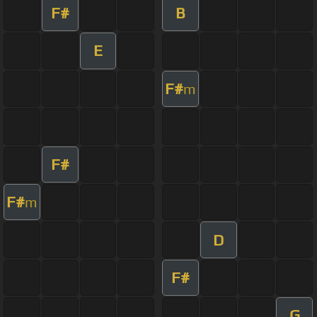
F#
B
E
F#
m
F#
F#
m
D
F#
G