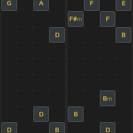
G
A
F
E
F#
F
m
D
B
B
m
D
B
D
B
D