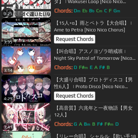
タ】 | Wakusei Loop [Nico Nico
Chorus]
Chords:
D
E
B
C
C
F
G
m
b
b
m
m
3:25
【15人+α】雨とペトラ【大合唱】 |
Ame to Petra [Nico Nico Chorus]
Request Chords
3:35
【叫合唱】アスノヨゾラ哨戒班 |
Night Sky Patrol of Tomorrow [Nico
Nico Chorus]
Chords:
D
F#
E
A
F#
B
m
3:14
【大盛り合唱】プロトディスコ【男
性6人】 | Proto Disco [Nico Nico
Chorus]
Request Chords
4:29
【高音質】六兆年と一夜物語【男女
12人】
Chords:
G
A
B
B
F#
F#
D
m
m
3:41
【リレー合唱】 シャルル 【歌い手18