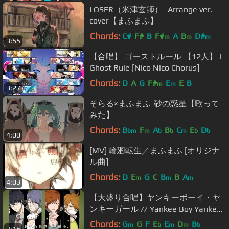
LOSER（米津玄師） -Arrange ver.-
cover【まふまふ】
Chords:
C#
F#
B
F#
A
B
D#
m
m
m
3:55
【合唱】 ゴーストルール 【12人】 |
Ghost Rule [Nico Nico Chorus]
Chords:
D
A
G
F#
E
E
B
m
m
3:27
そらる×まふまふ-砂の惑星【歌って
みた】
Chords:
B
F
A
B
C
E
D
bm
m
b
b
m
b
b
4:00
[MV] 輪廻転生／まふまふ [オリジナ
ル曲]
Chords:
D
E
G
C
B
B
A
m
m
m
4:03
【大盛り合唱】ヤンキーボーイ・ヤ
ンキーガール // Yankee Boy Yankee
Girl (Oomori Gasshou Serious ver.)
Chords:
G
G
F
E
E
D
B
m
b
m
m
b