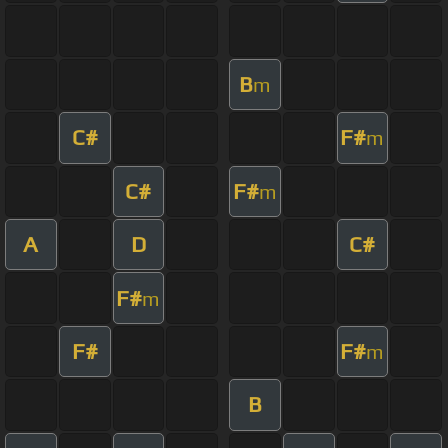
B
m
C#
F#
m
C#
F#
m
A
D
C#
F#
m
F#
F#
m
B