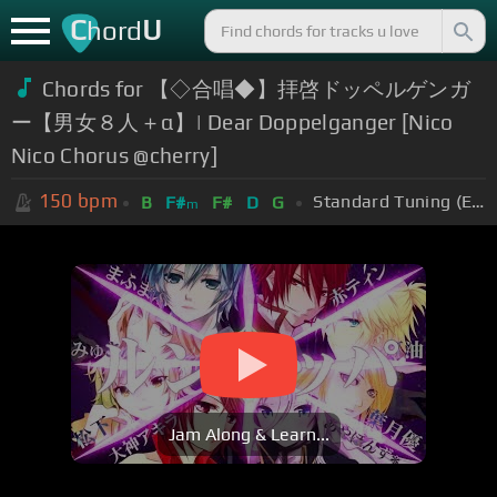
C
U
hord
Chords for 【◇合唱◆】拝啓ドッペルゲンガ
ー【男女８人＋α】| Dear Doppelganger [Nico
Nico Chorus @cherry]
150
bpm
Standard Tuning (EADGBE)
B
F#
F#
D
G
m
Jam Along & Learn...