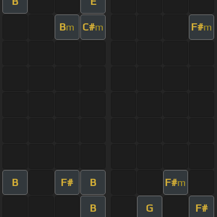
B
E
B
C#
F#
m
m
m
B
F#
B
F#
m
B
G
F#