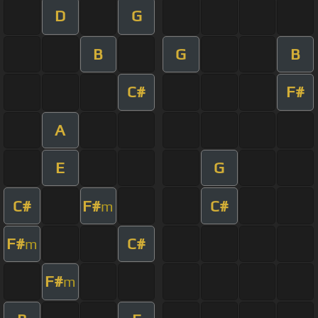
D
G
B
G
B
C#
F#
A
E
G
C#
F#
C#
m
F#
C#
m
F#
m