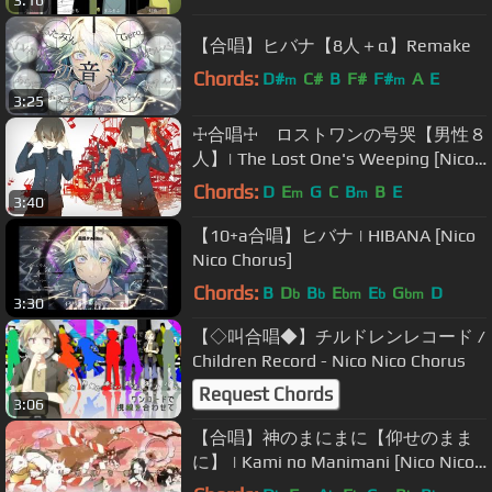
3:16
【合唱】ヒバナ【8人＋α】Remake
Chords:
D#
C#
B
F#
F#
A
E
m
m
3:25
☩合唱☩ ロストワンの号哭【男性８
人】| The Lost One's Weeping [Nico
Nico Chorus]
Chords:
D
E
G
C
B
B
E
m
m
3:40
【10+a合唱】ヒバナ | HIBANA [Nico
Nico Chorus]
Chords:
B
D
B
E
E
G
D
b
b
bm
b
bm
3:30
【◇叫合唱◆】チルドレンレコード /
Children Record - Nico Nico Chorus
Request Chords
3:06
【合唱】神のまにまに【仰せのまま
に】 | Kami no Manimani [Nico Nico
Chorus]