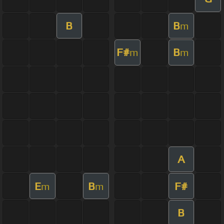
B
B
m
F#
B
m
m
A
E
B
F#
m
m
B