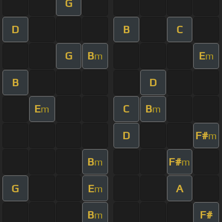
G
D
B
C
G
B
E
m
m
B
D
E
C
B
m
m
D
F#
m
B
F#
m
m
G
E
A
m
B
F#
m