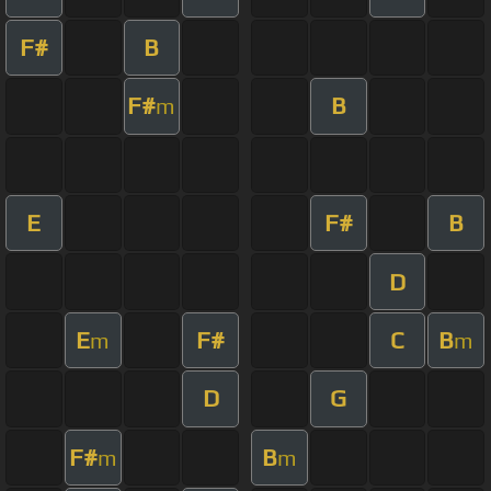
F#
B
F#
B
m
E
F#
B
D
E
F#
C
B
m
m
D
G
F#
B
m
m