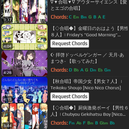
∇▼合唱▼∇ アウターサイエンス【愛
とエゴの合唱】
Chords:
C
E
B
G
B
A
E
m
m
3:37
【◇合唱◆】金曜日のおはよう【男性
８人】| Friday's "Good Morning"
[Nico Nico Chorus]
Request Chords
4:04
☪ 拝啓ドッペルゲンガー ／ 天月-あ
まつき- 【歌ってみた】
Chords:
D
B
A
G
D
E
G
b
m
b
m
4:28
【秋合唱】帝国少女【男女７人】 |
Teikoku Shoujo [Nico Nico Chorus]
Request Chords
4:19
【◇合唱◆】厨病激発ボーイ【男性６
人】| Chubyou Gekihatsu Boy [Nico
Nico Chorus]
Chords:
F
A
F
B
B
G
B
m
b
m
bm
b
3:44