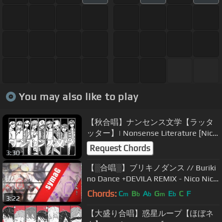
You may also like to play
【秋合唱】ナンセンス文学【ラッタ
ッター】| Nonsense Literature [Nico
Nico Chorus]
Request Chords
3:30
【░合唱░】ブリキノダンス // Buriki
no Dance +DEVILA REMIX - Nico Nico
Chorus
Chords:
C
B
A
G
E
C
F
m
b
b
m
b
3:22
【大盛り合唱】惑星ループ【ほぼネ