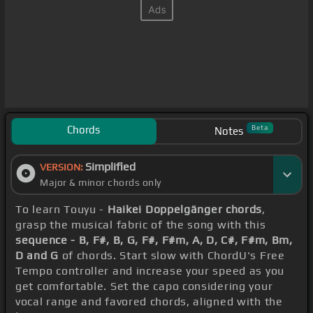
Chords
Beta
Notes
Simplified
VERSION:
Major & minor chords only
To learn Touyu -
Haikei Doppelgänger chords
,
grasp the musical fabric of the song with this
sequence - B, F#, B, G, F#, F#m, A, D, C#, F#m, Bm,
D and G
of chords. Start slow with ChordU's Free
Tempo controller and increase your speed as you
get comfortable. Set the capo considering your
vocal range and favored chords, aligned with the