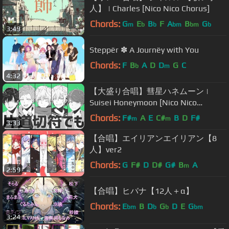
人】 | Charles [Nico Nico Chorus]
Chords:
G
E
B
F
A
B
G
m
b
b
bm
bm
b
3:49
Steppër ✽ A Journëy with You
Chords:
F
B
A
D
D
G
C
b
m
4:32
【大盛り合唱】彗星ハネムーン |
Suisei Honeymoon [Nico Nico
Chorus]
Chords:
F#
A
E
C#
B
D
F#
m
m
3:33
【合唱】エイリアンエイリアン【8
人】ver2
Chords:
G
F#
D
D#
G#
B
A
m
2:59
【合唱】ヒバナ【12人＋α】
Chords:
E
B
D
G
D
E
G
bm
b
b
bm
3:24