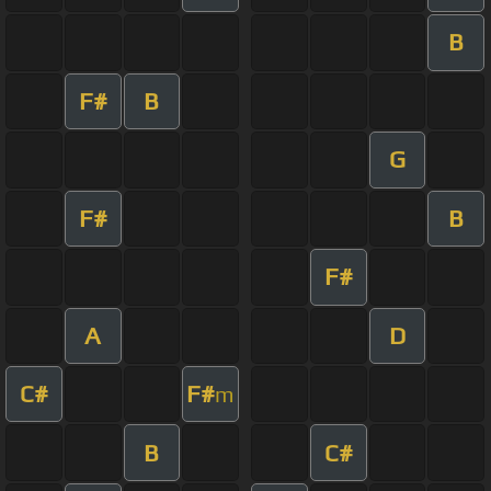
B
F#
B
G
F#
B
F#
A
D
C#
F#
m
B
C#