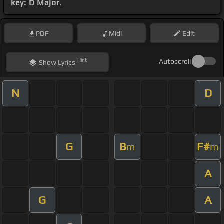
key: D Major
.
PDF
Midi
Edit
Hint
Autoscroll
Show
Lyrics
N
D
G
B
F#
m
m
A
G
A