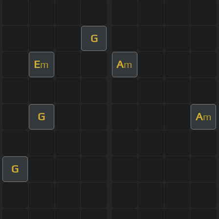
G
E
A
m
m
G
A
m
G