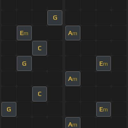
G
E
A
m
m
C
G
E
m
A
m
C
G
E
m
A
m