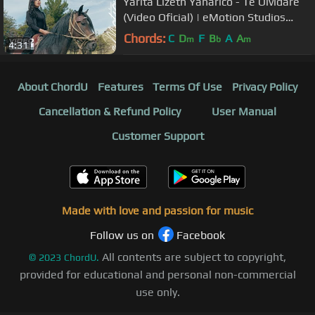
Yarita Lizeth Yanarico - Te Olvidaré
(Video Oficial) | eMotion Studios
2019
Chords:
C
D
F
B
A
A
m
b
m
4:31
About ChordU
Features
Terms Of Use
Privacy Policy
Cancellation & Refund Policy
User Manual
Customer Support
Made with love and passion for music
Follow us on
Facebook
All contents are subject to copyright,
©
2023
ChordU.
provided for educational and personal non-commercial
use only.