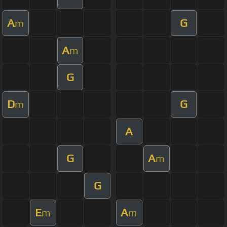
A
G
m
A
m
G
D
G
m
A
G
A
m
G
E
A
m
m