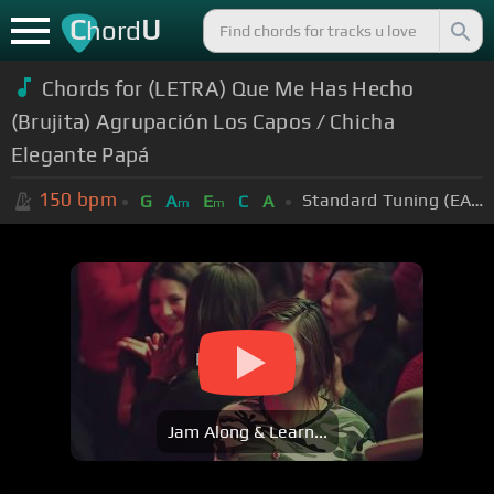
C
U
hord
Chords for (LETRA) Que Me Has Hecho
(Brujita) Agrupación Los Capos / Chicha
Elegante Papá
150
bpm
Standard Tuning (EADGBE)
G
A
E
C
A
m
m
Jam Along & Learn...