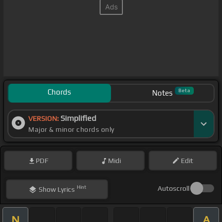
Chords
Beta
Notes
Simplified
VERSION:
Major & minor chords only
PDF
Midi
Edit
Hint
Autoscroll
Show
Lyrics
N
A