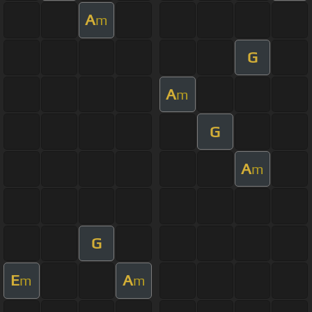
A
m
G
A
m
G
A
m
G
E
A
m
m