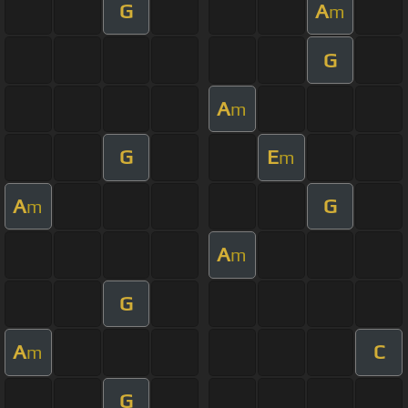
G
A
m
G
A
m
G
E
m
A
G
m
A
m
G
A
C
m
G