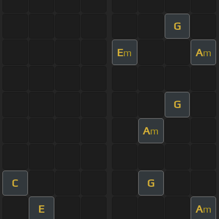
G
E
A
m
m
G
A
m
C
G
E
A
m