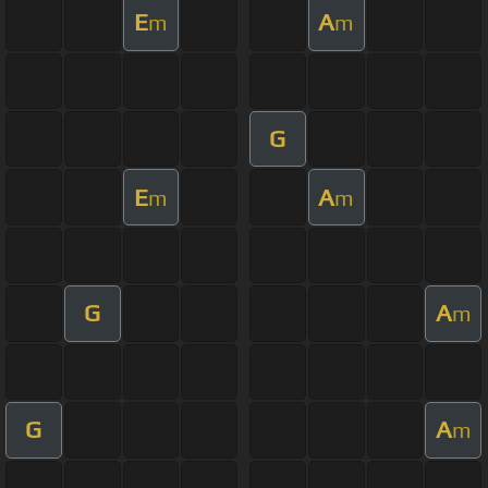
E
A
m
m
G
E
A
m
m
G
A
m
G
A
m