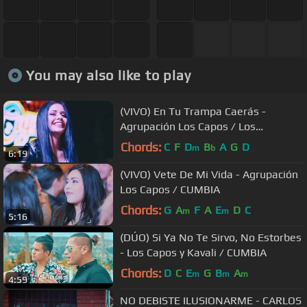
You may also like to play
(VIVO) En Tu Trampa Caerás -
Agrupación Los Capos / Los
Marquina - Bolivia / CUMBIA
Chords:
C
F
D
B
A
G
D
m
b
6:19
(VIVO) Vete De Mi Vida - Agrupación
Los Capos / CUMBIA
Chords:
G
A
F
A
E
D
C
m
m
5:16
(DÚO) Si Ya No Te Sirvo, No Estorbes
- Los Capos y Kavali / CUMBIA
Chords:
D
C
E
G
B
A
m
m
m
4:59
NO DEBISTE ILUSIONARME - CARLOS