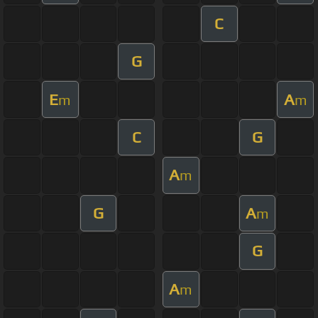
C
G
E
A
m
m
C
G
A
m
G
A
m
G
A
m