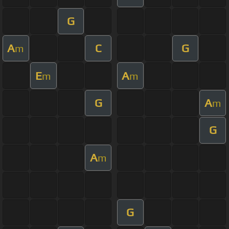
G
A
C
G
m
E
A
m
m
G
A
m
G
A
m
G