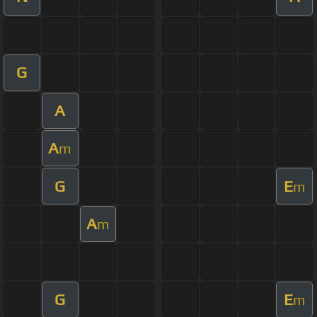
G
A
A
m
G
E
m
A
m
G
E
m