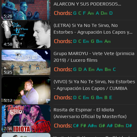
ALARCON Y SUS PODEROSOS
GENIOS - EN VIVO LA PAZ VILLA
Chords:
G
C
F
A
A
D
D
m
m
5:26
ADELA
(LETRA) Si Ya No Te Sirvo, No
Estorbes - Agrupación Los Capos y
Agrupación Kavali
Chords:
D
C
E
G
B
A
m
m
m
4:58
Grupo MAROYU - Vete Vete (primicia
2019) / Lucero films
Chords:
G
D
A
E
A
B
C
m
m
m
5:25
(VIVO) Si Ya No Te Sirvo, No Estorbes
- Agrupación Los Capos / CUMBIA
Chords:
D
C
E
G
B
B
E
m
m
5:12
Rosita de Espinar - El Idiota
(Aniversario Oficial by Masterfox)
Chords:
C#
F#
A#
G#
A#
D#
D#
m
m
7:56