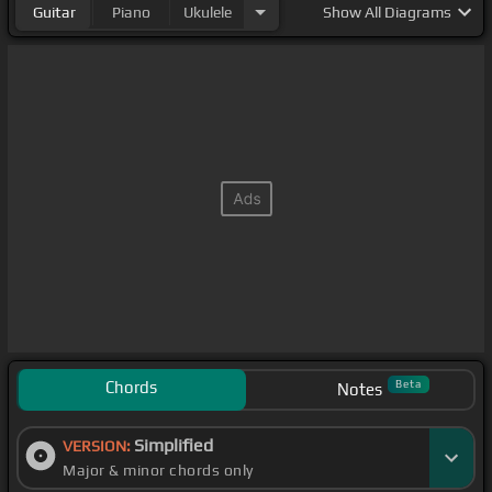
Guitar
Piano
Ukulele
Show
All Diagrams
Chords
Beta
Notes
Simplified
VERSION:
Major & minor chords only