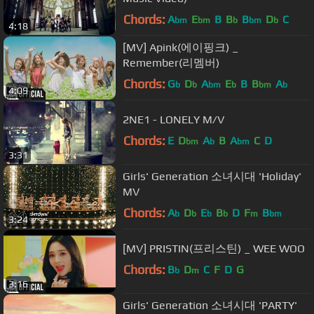
Chords:
A
E
B
B
B
D
C
bm
bm
b
bm
b
4:18
[MV] Apink(에이핑크) _
Remember(리멤버)
Chords:
G
D
A
E
B
B
A
b
b
bm
b
bm
b
4:09
2NE1 - LONELY M/V
Chords:
E
D
A
B
A
C
D
bm
b
bm
3:31
Girls' Generation 소녀시대 'Holiday'
MV
Chords:
A
D
E
B
D
F
B
b
b
b
b
m
bm
3:24
[MV] PRISTIN(프리스틴) _ WEE WOO
Chords:
B
D
C
F
D
G
b
m
3:16
Girls' Generation 소녀시대 'PARTY'