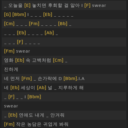
_ 오늘을
[E]
놓치면 후회할 걸 알아 I
[F]
swear
[G]
[Bbm]
I _ _ _
[Eb]
_ _ _ _ _
[Cm]
_ _ _
[Fm]
_ _ _ _
[Bb]
_
_ _ _
[Eb]
_ _ _ _
[Ab]
_
_ _ _
[F]
_ _ _ _
[Fm]
swear
영화
[Eb]
속 고백처럼
[Cm]
_
진하게
네 먼저
[Fm]
_ 손가락에 D
[Bbm]
.I.A
네
[Eb]
세상이
[Ab]
널 _ 지루하게 해
_
[F]
_ _ I
[Bbm]
swear
_
[Eb]
연애도 내게 _ 안겨줘
[Fm]
작은 농담은 귀엽게 봐줘