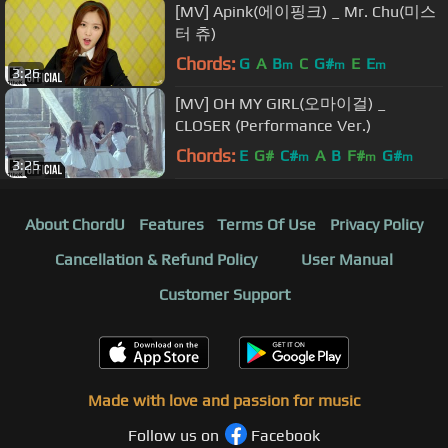
[MV] Apink(에이핑크) _ Mr. Chu(미스
터 츄)
Chords:
G
A
B
C
G#
E
E
m
m
m
3:26
[MV] OH MY GIRL(오마이걸) _
CLOSER (Performance Ver.)
Chords:
E
G#
C#
A
B
F#
G#
m
m
m
3:25
About ChordU
Features
Terms Of Use
Privacy Policy
Cancellation & Refund Policy
User Manual
Customer Support
Made with love and passion for music
Follow us on
Facebook