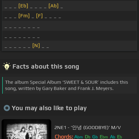
_ _ _
[Eb]
_ _ _ _
[Ab]
_
_ _ _
[Fm]
_
[F]
_ _ _ _
_ _ _ _ _ _ _ _
_ _ _ _ _ _ _ _
_ _ _ _ _ _
[N]
_ _
Facts about this song
The album Special Album ‘SWEET & SOUR’ includes this
song, written by Gary Baker and Frank J. Meyers.
You may also like to play
2NE1 - '안녕 (GOODBYE)' M/V
Chords:
A
D
G
E
A
E
bm
b
b
bm
b
b