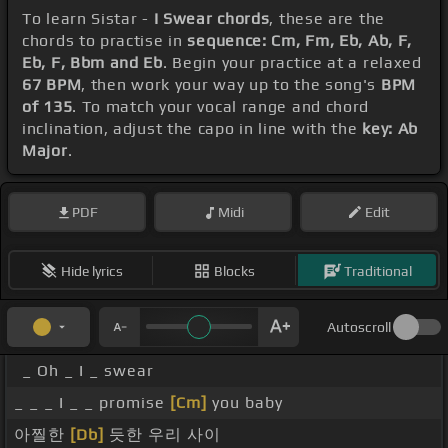
To learn Sistar -
I Swear chords
, these are the
chords to practise in
sequence: Cm, Fm, Eb, Ab, F,
Eb, F, Bbm and Eb
. Begin your practice at a relaxed
67 BPM
, then work your way up to the song's
BPM
of 135
. To match your vocal range and chord
inclination, adjust the capo in line with the
key: Ab
Major
.
PDF
Midi
Edit
Hide lyrics
Blocks
Traditional
Autoscroll
_ Oh _ I _ swear
_ _ _ I _ _ promise
[Cm]
you baby
아찔한
[Db]
듯한 우리 사이