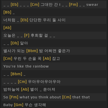
_ _
[Eb]
_ _ _
[Cm]
그대만 간 I _ _
[Fm]
_ _ swear
[Bb]
_
너처럼 _
[Eb]
단단한 우리 둘 사이
[Ab]
오늘은 _ _
[F]
후회할 걸 _ _
_ _
[Db]
알아
별사가 되는
[Bbm]
밤 어쩌면 좋은가
[Cm]
우린 두 손을 꼭
[Ab]
잡고
You're like the rainbow
_ _
[Bbm]
_
_ _ _ _
[Cm]
우아우아우아우아
밤하늘에
[Ab]
별이 _ 쏟아져
So
[Fm]
what you think about
[Cm]
that that
Baby
[Gm]
무슨 생각해