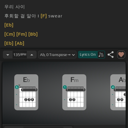
우리 사이
후회할 걸 알아 I
[F]
swear
[Eb]
[Cm]
[Fm]
[Bb]
[Eb]
[Ab]
[F]
Lyrics
On
135
BPM
E
F
A
b
m
b
6
1
4
1
1
1
1
1
1
1
1
1
1
1
1
2
2
3
4
2
3
3
4