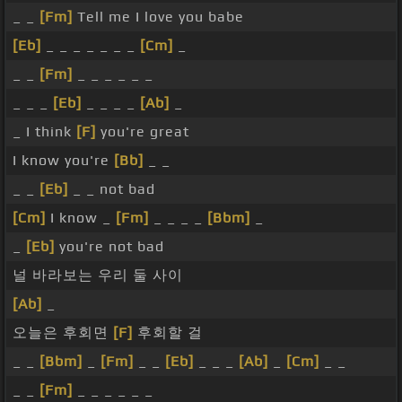
_ _
[Fm]
Tell me I love you babe
[Eb]
_ _ _ _ _ _ _
[Cm]
_
_ _
[Fm]
_ _ _ _ _ _
_ _ _
[Eb]
_ _ _ _
[Ab]
_
_ I think
[F]
you're great
I know you're
[Bb]
_ _
_ _
[Eb]
_ _ not bad
[Cm]
I know _
[Fm]
_ _ _ _
[Bbm]
_
_
[Eb]
you're not bad
널 바라보는 우리 둘 사이
[Ab]
_
오늘은 후회면
[F]
후회할 걸
_ _
[Bbm]
_
[Fm]
_ _
[Eb]
_ _ _
[Ab]
_
[Cm]
_ _
_ _
[Fm]
_ _ _ _ _ _