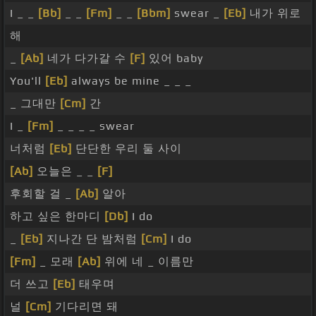
I _ _
[Bb]
_ _
[Fm]
_ _
[Bbm]
swear _
[Eb]
내가 위로
해
_
[Ab]
네가 다가갈 수
[F]
있어 baby
You'll
[Eb]
always be mine _ _ _
_ 그대만
[Cm]
간
I _
[Fm]
_ _ _ _ swear
너처럼
[Eb]
단단한 우리 둘 사이
[Ab]
오늘은 _ _
[F]
후회할 걸 _
[Ab]
알아
하고 싶은 한마디
[Db]
I do
_
[Eb]
지나간 단 밤처럼
[Cm]
I do
[Fm]
_ 모래
[Ab]
위에 네 _ 이름만
더 쓰고
[Eb]
태우며
널
[Cm]
기다리면 돼