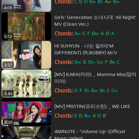
Chords:
C
G
D
E
B
A
B
m
b
m
m
4:09
Girls' Generation 소녀시대 'All Night'
MV (Clean Ver.)
Chords:
A
C
F
D
G
D
A
m
m
3:52
HI SUHYUN - 나는 달라(I'M
DIFFERENT) (ft.BOBBY) M/V
Chords:
G
D
D
C
F
B
C
m
m
m
b
3:37
[MV] KARA(카라) _ Mamma Mia(맘마
미아)
Chords:
G
F
E
G
B
C
C
b
m
b
m
3:44
[MV] PRISTIN(프리스틴) _ WE LIKE
Chords:
E
G
B
A
D
B
m
3:39
4MINUTE - 'Volume Up' (Official
Music Video)