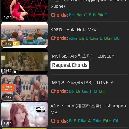
(Alone)
Chords:
E
B
C
F
B
F#
D
m
m
3:29
KARD - Hola Hola M/V
Chords:
A
G
B
E
E
D
D
bm
b
bm
bm
b
3:32
[MV] SISTAR(씨스타) _ LONELY
Request Chords
3:47
[MV] 씨스타(SISTAR) - LONELY
Chords:
B
E
G
F
D
D
b
b
m
m
3:47
After school(애프터스쿨) _ Shampoo
MV
Chords:
B
E
C#
A
G#
F#
C#
m
m
m
5:59