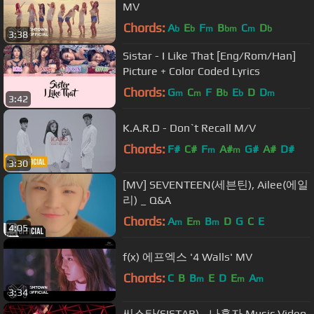
MV
Chords:
A
E
F
B
C
D
b
b
m
bm
m
b
3:38
Sistar - I Like That [Eng/Rom/Han]
Picture + Color Coded Lyrics
Chords:
G
C
F
B
E
D
D
m
m
b
b
m
3:42
K.A.R.D - Don`t Recall M/V
Chords:
F#
C#
F
A#
G#
A#
D#
m
m
3:30
[MV] SEVENTEEN(세븐틴), Ailee(에일
리) _ Q&A
Chords:
A
E
B
D
G
C
E
m
m
m
4:05
f(x) 에프엑스 '4 Walls' MV
Chords:
C
B
B
E
D
E
A
m
m
m
3:34
씨스타(SISTAR) - 나혼자 Music Video