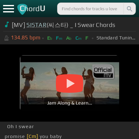
C
U
hord
[MV]
SISTAR
(씨스타) _ I Swear Chords
134.85
bpm
Standard Tuning (EADGBE)
E
F
A
C
F
b
m
b
m
Jam Along & Learn...
Oh I swear
promise
[Cm]
you baby