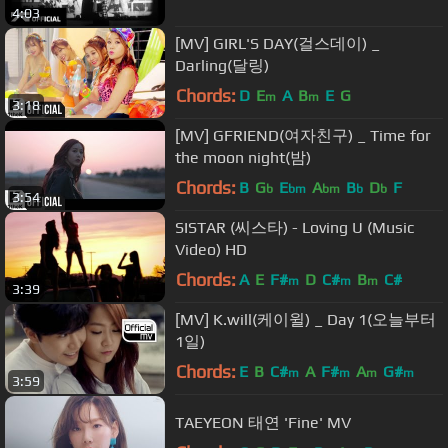
4:03
[MV] GIRL'S DAY(걸스데이) _
Darling(달링)
Chords:
D
E
A
B
E
G
m
m
3:18
[MV] GFRIEND(여자친구) _ Time for
the moon night(밤)
Chords:
B
G
E
A
B
D
F
b
bm
bm
b
b
3:54
SISTAR (씨스타) - Loving U (Music
Video) HD
Chords:
A
E
F#
D
C#
B
C#
m
m
m
3:39
[MV] K.will(케이윌) _ Day 1(오늘부터
1일)
Chords:
E
B
C#
A
F#
A
G#
m
m
m
m
3:59
TAEYEON 태연 'Fine' MV