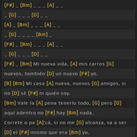
[F#]
_
[Bm]
_ _ _
[A]
_ _
_
[G]
_ _ _
[D]
_ _
[A]
_
[Bm]
_ _ _
[A]
_ _
_
[G]
_ _ _ _
[Bm]
_
[F#]
_
[Bm]
_ _ _
[A]
_ _
_
[G]
_ _ _
[D]
_ _
[F#]
_
[Bm]
Mi nueva vida,
[A]
mis carros
[G]
nuevos, también
[D]
un nuevo
[F#]
yo.
[B]
[Bm]
Mi casa
[A]
nueva, nuevos
[G]
amigos, si
no
[D]
sé
[F#]
ni quién soy.
[Bm]
Vale la
[A]
pena tenerlo todo,
[G]
pero
[D]
aquí adentro no
[F#]
hay
[Bm]
nada.
Correte o pa
[A]
'cá, si no me
[G]
alcanza, va a ser
[D]
el
[F#]
mismo que era
[Bm]
yo.