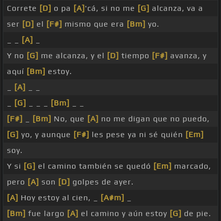
Correte
[D]
o pa
[A]
'cá, si no me
[G]
alcanza, va a
ser
[D]
el
[F#]
mismo que era
[Bm]
yo.
_ _
[A]
_
Y no
[G]
me alcanza, y el
[D]
tiempo
[F#]
avanza, y
aquí
[Bm]
estoy.
_
[A]
_ _
_
[G]
_ _ _
[Bm]
_ _
[F#]
_
[Bm]
No, que
[A]
no me digan que no puedo,
[G]
yo, y aunque
[F#]
les pese ya ni sé quién
[Em]
soy.
Y si
[G]
el camino también se quedó
[Em]
marcado,
pero
[A]
son
[D]
golpes de ayer.
[A]
Hoy estoy al cien, _
[A#m]
_
[Bm]
fue largo
[A]
el camino y aún estoy
[G]
de pie.