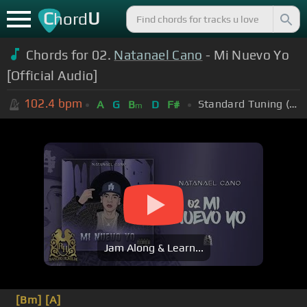
C
U
hord
Chords for 02.
Natanael Cano
- Mi Nuevo Yo
[Official Audio]
102.4
bpm
Standard Tuning (EADGBE)
A
G
B
D
F#
m
Jam Along & Learn...
[Bm]
[A]