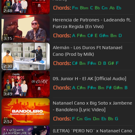
Chords:
F
B
C
B
C
A
E
m
bm
b
m
b
b
2:48
Herencia de Patrones - Ladeando ft.
Fuerza Regida (En Vivo)
Chords:
A
F#
C#
E
G#
B
D
m
m
m
3:15
Alemán - Los Duros Ft Natanael
Cano (Prod by Milk)
Chords:
C#
B
F#
D
B
G#
F
m
m
2:30
09. Junior H - El AK [Official Audio]
Chords:
A
C#
F#
B
F#
G#
B
m
m
m
m
3:49
Natanael Cano x Big Soto x Jambene
- Bandolero [Lyric Video]
Chords:
F
C
G
D
E
B
G
m
m
m
b
b
2:52
(LETRA) ¨PERO NO¨ x Natanael Cano