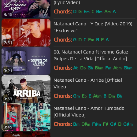
(Lyric Video)
Chords:
D
G
E
C
B
A
A
m
m
m
3:46
Natanael Cano - Y Que (Video 2019)
"Exclusivo"
Chords:
G
D
C
E
B
E
A
m
2:31
08. Natanael Cano ft Ivonne Galaz -
Golpes De La Vida [Official Audio]
Chords:
A
D
G
B
F
A
G
b
b
b
bm
m
bm
bm
3:21
Natanael Cano - Arriba [Official
Video]
Chords:
G
E
E
A
B
D
B
m
b
bm
m
b
3:53
Natanael Cano - Amor Tumbado
[Official Video]
Chords:
B
C#
F#
F#
G#
D
G#
m
m
m
m
3:45