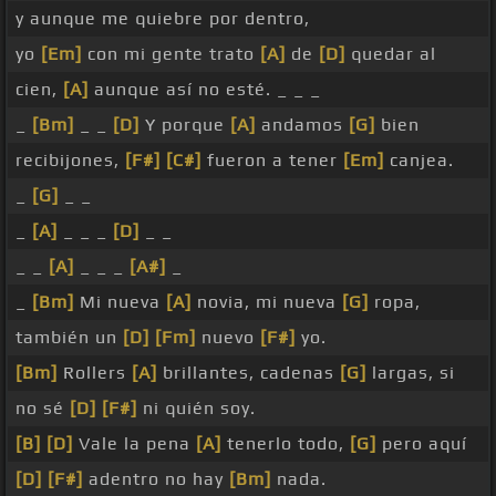
y aunque me quiebre por dentro,
yo
[Em]
con mi gente trato
[A]
de
[D]
quedar al
cien,
[A]
aunque así no esté. _ _ _
_
[Bm]
_ _
[D]
Y porque
[A]
andamos
[G]
bien
recibijones,
[F#]
[C#]
fueron a tener
[Em]
canjea.
_
[G]
_ _
_
[A]
_ _ _
[D]
_ _
_ _
[A]
_ _ _
[A#]
_
_
[Bm]
Mi nueva
[A]
novia, mi nueva
[G]
ropa,
también un
[D]
[Fm]
nuevo
[F#]
yo.
[Bm]
Rollers
[A]
brillantes, cadenas
[G]
largas, si
no sé
[D]
[F#]
ni quién soy.
[B]
[D]
Vale la pena
[A]
tenerlo todo,
[G]
pero aquí
[D]
[F#]
adentro no hay
[Bm]
nada.