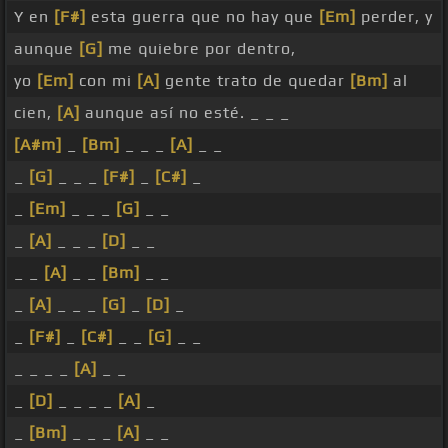
Y en
[F#]
esta guerra que no hay que
[Em]
perder, y
aunque
[G]
me quiebre por dentro,
yo
[Em]
con mi
[A]
gente trato de quedar
[Bm]
al
cien,
[A]
aunque así no esté. _ _ _
[A#m]
_
[Bm]
_ _ _
[A]
_ _
_
[G]
_ _ _
[F#]
_
[C#]
_
_
[Em]
_ _ _
[G]
_ _
_
[A]
_ _ _
[D]
_ _
_ _
[A]
_ _
[Bm]
_ _
_
[A]
_ _ _
[G]
_
[D]
_
_
[F#]
_
[C#]
_ _
[G]
_ _
_ _ _ _
[A]
_ _
_
[D]
_ _ _ _
[A]
_
_
[Bm]
_ _ _
[A]
_ _