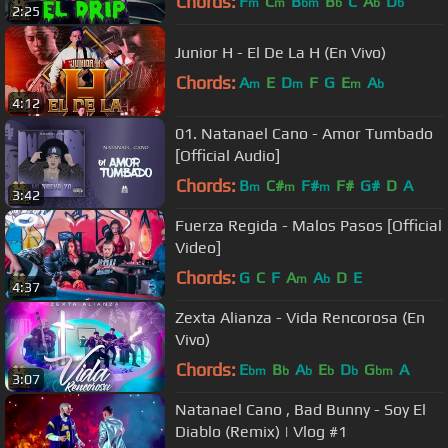
Chords:
F
C
B
B
C
A
D
m
m
bm
b
b
b
2:25
Junior H - El De La H (En Vivo)
Chords:
A
E
D
F
G
E
A
m
m
m
b
4:12
01. Natanael Cano - Amor Tumbado
[Official Audio]
Chords:
B
C#
F#
F#
G#
D
A
m
m
m
3:42
Fuerza Regida - Malos Pasos [Official
Video]
Chords:
G
C
F
A
A
D
E
m
b
4:37
Zexta Alianza - Vida Rencorosa (En
Vivo)
Chords:
E
B
A
E
D
G
A
bm
b
b
b
b
bm
3:07
Natanael Cano , Bad Bunny - Soy El
Diablo (Remix) | Vlog #1