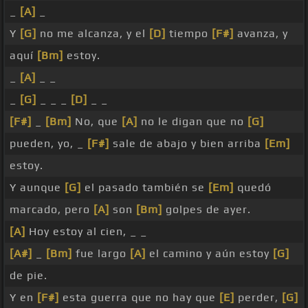
_
[A]
_
Y
[G]
no me alcanza, y el
[D]
tiempo
[F#]
avanza, y
aquí
[Bm]
estoy.
_
[A]
_ _
_
[G]
_ _ _
[D]
_ _
[F#]
_
[Bm]
No, que
[A]
no le digan que no
[G]
pueden, yo, _
[F#]
sale de abajo y bien arriba
[Em]
estoy.
Y aunque
[G]
el pasado también se
[Em]
quedó
marcado, pero
[A]
son
[Bm]
golpes de ayer.
[A]
Hoy estoy al cien, _ _
[A#]
_
[Bm]
fue largo
[A]
el camino y aún estoy
[G]
de pie.
Y en
[F#]
esta guerra que no hay que
[E]
perder,
[G]