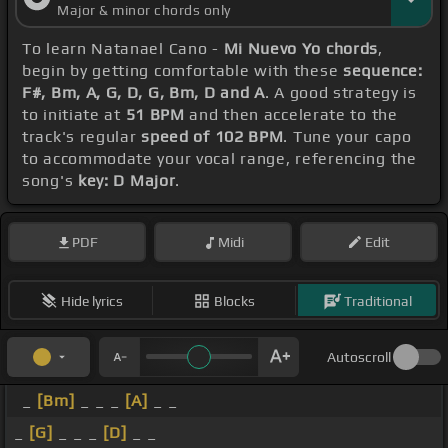
Major & minor chords only
To learn Natanael Cano -
Mi Nuevo Yo chords
,
begin by getting comfortable with these
sequence:
F#, Bm, A, G, D, G, Bm, D and A
. A good strategy is
to initiate at
51 BPM
and then accelerate to the
track's regular
speed of 102 BPM
. Tune your capo
to accommodate your vocal range, referencing the
song's
key: D Major
.
PDF
Midi
Edit
Hide lyrics
Blocks
Traditional
Autoscroll
_
[Bm]
_ _ _
[A]
_ _
_
[G]
_ _ _
[D]
_ _