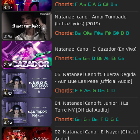
Chords:
F
A
E
A
G
C#
B
m
m
4:47
Natanael cano - Amor Tumbado
(Letra/Lyrics) (2019)
Chords:
B
C#
F#
F#
G#
D
B
m
m
m
3:42
Natanael Cano - El Cazador (En Vivo)
Chords:
C
G
D
B
A
E
G
m
m
b
b
b
b
2:36
06. Natanael Cano ft. Fuerza Regida
- Aun Que Les Pese [Official Audio]
Chords:
F
E
A
G
D
C
D
m
m
3:32
04. Natanael Cano ft. Junior H La
Torre NY [Official Audio]
Chords:
G
C
D
F
D
G
C
m
m
m
3:12
02. Natanael Cano - El Nayer [Official
Audio]