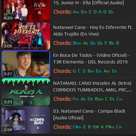
15. Junior H - Ella [Official Audio]
Chords:
A
E
E
D
A
G
E
m
m
b
4:20
Natanael Cano - Hoy Es Diferente ft.
Aldo Trujillo (En Vivo)
Chords:
B
A
G
D
F
B
B
bm
b
b
b
b
3:06
En Boca De Todos - (Video Oficial) -
T3R Elemento - DEL Records 2019
Chords:
G
C
D
B
E
A
E
m
m
m
b
3:27
NATANAEL CANO Iniciales AL (letra)
CORRIDOS TUMBADOS, AMG, PRC,
NATA, NATAKON
Chords:
F
A
D
B
C
E
C
m
b
b
bm
b
m
3:23
03. Natanael Cano - Compa Bladi
[Audio Oficial]
Chords:
C#
E
B
G#
A
F#
C
m
m
m
2:58