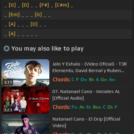
_
[G]
_
[D]
_ _
[F#]
_
[C#m]
_
_
[Em]
_ _ _
[G]
_ _
_
[A]
_ _ _
[D]
_ _
_
[A]
_ _ _ _ _
You may also like to play
Jalo Y Exhalo - (Video Oficial) - T3R
Elemento, David Bernal y Ruben
Figueroa - DEL Records 2020
Chords:
C
F
D
B
A
G
A
m
b
m
m
3:11
07. Natanael Cano - Iniciales AL
[Official Audio]
Chords:
F
A
E
B
C
D
F
m
b
b
bm
b
3:23
Natanael Cano - El Drip [Official
Video]