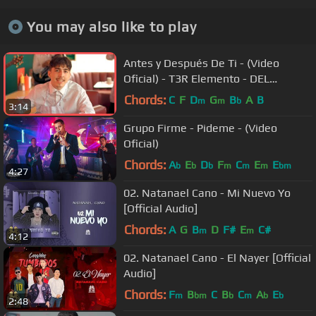
You may also like to play
Antes y Después De Ti - (Video
Oficial) - T3R Elemento - DEL
Records 2019
Chords:
C
F
D
G
B
A
B
m
m
b
3:14
Grupo Firme - Pideme - (Video
Oficial)
Chords:
A
E
D
F
C
E
E
b
b
b
m
m
m
bm
4:27
02. Natanael Cano - Mi Nuevo Yo
[Official Audio]
Chords:
A
G
B
D
F#
E
C#
m
m
4:12
02. Natanael Cano - El Nayer [Official
Audio]
Chords:
F
B
C
B
C
A
E
m
bm
b
m
b
b
2:48