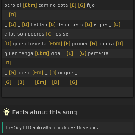
pero el
[Ebm]
camino esta
[E]
[G]
fijo
_
[D]
_ _
_
[G]
_
[D]
hablan
[B]
de mi pero
[G]
e que _
[D]
ellos son peores
[C]
los se
[D]
quien tiene la
[Ebm]
[E]
primer
[G]
piedra
[D]
quien tenga
[Ebm]
vida _
[E]
_
[G]
perfecta
[D]
_ _
_
[G]
no se
[Em]
_
[D]
ni que _
[G]
_
[B]
_ _
[Em]
_
[D]
_ _
[G]
_ _
_ _ _ _ _ _ _ _
Facts about this song
The Soy El Diablo album includes this song.