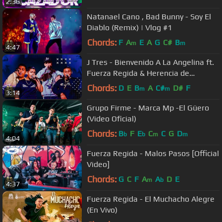
2:36
Natanael Cano , Bad Bunny - Soy El
Diablo (Remix) | Vlog #1
Chords:
F
A
E
A
G
C#
B
m
m
4:47
J Tres - Bienvenido A La Angelina ft.
Fuerza Regida & Herencia de
Patrones (En Vivo)
Chords:
D
E
B
A
C#
D#
F
m
m
3:14
Grupo Firme - Marca Mp -El Güero
(Video Oficial)
Chords:
B
F
E
C
C
G
D
b
b
m
m
4:04
Fuerza Regida - Malos Pasos [Official
Video]
Chords:
G
C
F
A
A
D
E
m
b
4:37
Fuerza Regida - El Muchacho Alegre
(En Vivo)