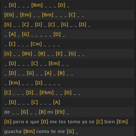
_
[G]
_ _ _
[Bm]
_ _ _
[D]
_
[Eb]
_
[Em]
_ _
[Bm]
_ _ _
[C]
_ _
[G]
_ _
[C]
_
[D]
_
[C]
_
[G]
_ _
[D]
_
_
[A]
_
[G]
_ _ _ _ _
[D]
_
_
[C]
_ _ _
[Cm]
_ _ _ _
[G]
_ _
[Bb]
_
[B]
_ _
[E]
_
[G]
_ _
_
[D]
_ _ _
[C]
_ _
[Em]
_ _
_
[D]
_ _
[G]
_ _
[A]
_
[B]
_ _
_
[Em]
_ _ _
[D]
_ _ _ _
[C]
_ _ _
[D]
_
[Ebm]
_ _
[G]
_ _
_
[D]
_ _ _
[C]
_ _ _
[A]
de _ _
[G]
_ _
[B]
mi
[Eb]
_
[G]
pero e que
[D]
me los tomo yo se
[C]
bien
[Em]
guacha
[Bm]
como te me
[G]
_