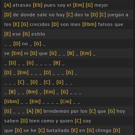
[A]
atrasas
[Eb]
pues soy el
[Em]
[G]
mejor
[D]
de donde sale no hay
[C]
dos la
[D]
[C]
juegan a
los
[E]
[G]
crecidos
[D]
son mas
[Ebm]
falsos que
[E]
ese
[G]
estilo
_ _
[D]
no _
[G]
_
se
[Em]
ni
[D]
que
[G]
_ _
[B]
_
[Em]
_
_
[D]
_ _
[G]
_ _ _ _
[B]
_
[D]
_
[Em]
_ _ _
[D]
_ _ _
[G]
_
_ _ _
[C]
_
[D]
_
[C]
_
[G]
_ _
_
[B]
_ _
[Bm]
_
[Em]
_
[G]
_ _ _
[Gbm]
_ _
[Em]
_ _ _ _
[Cm]
_ _
[G]
_ _ _
[A]
[B]
brindemos por los
[C]
que
[G]
hoy
saben
[D]
bien como y quien
[C]
soy
que
[D]
se he
[C]
batallado
[E]
en
[G]
chingo
[D]