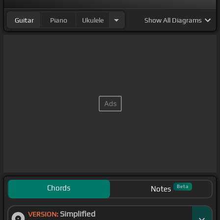
Guitar
Piano
Ukulele
Show
All Diagrams
Chords
Beta
Notes
Simplified
VERSION: