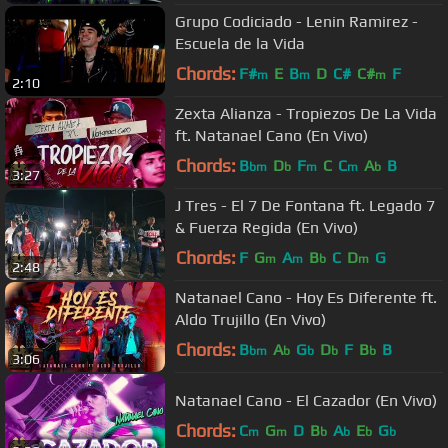
Grupo Codiciado - Lenin Ramirez -
Escuela de la Vida
Chords:
F#
E
B
D
C#
C#
F
m
m
m
2:10
Zexta Alianza - Tropiezos De La Vida
ft. Natanael Cano (En Vivo)
Chords:
B
D
F
C
C
A
B
bm
b
m
m
b
3:27
J Tres - El 7 De Fontana ft. Legado 7
& Fuerza Regida (En Vivo)
Chords:
F
G
A
B
C
D
G
m
m
b
m
2:48
Natanael Cano - Hoy Es Diferente ft.
Aldo Trujillo (En Vivo)
Chords:
B
A
G
D
F
B
B
bm
b
b
b
b
3:06
Natanael Cano - El Cazador (En Vivo)
Chords:
C
G
D
B
A
E
G
m
m
b
b
b
b