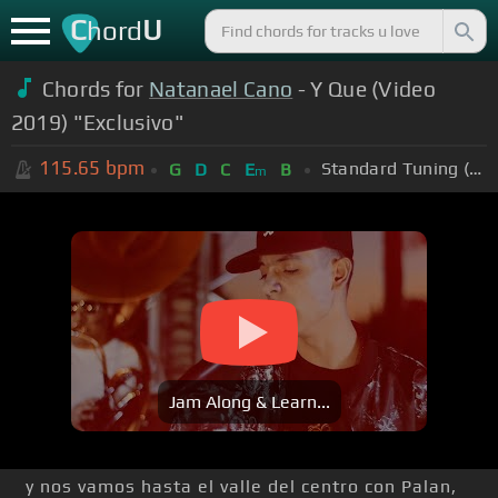
C
U
hord
Chords for
Natanael Cano
- Y Que (Video
2019) "Exclusivo"
115.65
bpm
Standard Tuning (EADGBE)
G
D
C
E
B
m
Jam Along & Learn...
y nos vamos hasta el valle del centro con Palan,