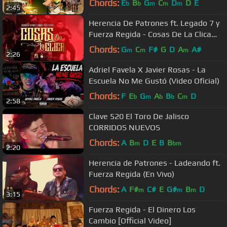
Chords:
E
B
G
C
D
D
E
b
b
m
m
m
2:45
Herencia De Patrones ft. Legado 7 y
Fuerza Regida - Cosas De La Clica
(En Vivo)
Chords:
G
C
F#
G
D
A
A#
m
m
m
2:26
Adriel Favela X Javier Rosas - La
Escuela No Me Gustó (Video Oficial)
Chords:
F
E
G
A
B
C
D
b
m
b
b
m
2:58
Clave 520 El Toro De Jalisco
CORRIDOS NUEVOS
Chords:
A
B
D
E
B
B
m
bm
2:20
Herencia de Patrones - Ladeando ft.
Fuerza Regida (En Vivo)
Chords:
A
F#
C#
E
G#
B
D
m
m
m
3:15
Fuerza Regida - El Dinero Los
Cambio [Official Video]