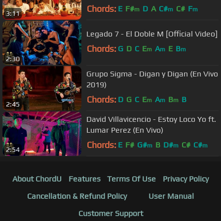
Chords:
E
F#
D
A
C#
C#
F
m
m
m
3:11
Legado 7 - El Doble M [Official Video]
Chords:
G
D
C
E
A
E
B
m
m
m
2:30
Grupo Sigma - Digan y Digan (En Vivo
2019)
Chords:
D
G
C
E
A
B
B
m
m
m
2:45
David Villavicencio - Estoy Loco Yo ft.
Lumar Perez (En Vivo)
Chords:
E
F#
G#
B
D#
C#
C#
m
m
m
2:54
About ChordU
Features
Terms Of Use
Privacy Policy
Cancellation & Refund Policy
User Manual
Customer Support