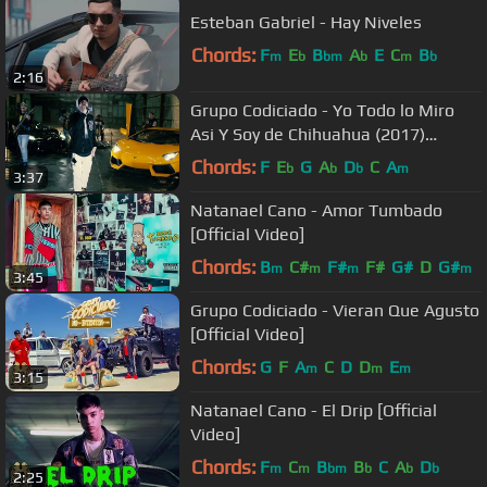
Esteban Gabriel - Hay Niveles
Chords:
F
E
B
A
E
C
B
m
b
bm
b
m
b
2:16
Grupo Codiciado - Yo Todo lo Miro
Asi Y Soy de Chihuahua (2017)
"EXCLUSIVO"
Chords:
F
E
G
A
D
C
A
b
b
b
m
3:37
Natanael Cano - Amor Tumbado
[Official Video]
Chords:
B
C#
F#
F#
G#
D
G#
m
m
m
m
3:45
Grupo Codiciado - Vieran Que Agusto
[Official Video]
Chords:
G
F
A
C
D
D
E
m
m
m
3:15
Natanael Cano - El Drip [Official
Video]
Chords:
F
C
B
B
C
A
D
m
m
bm
b
b
b
2:25