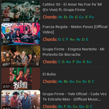
Calibre 50 - El Amor No Fue Pa´Mí
(En Vivo) ft. Grupo Firme
Chords:
A
E
D
G
C
E
F
b
b
b
m
m
3:05
Fuerza Regida - Malos Pasos [Official
Video]
Chords:
G
C
F
A
A
D
E
m
b
4:37
Grupo Firme - Enigma Norteño - Mi
Pretexto De Borracho
Chords:
C
G
A
F
D
E
E
m
m
m
2:57
El Buho
Chords:
A
B
G
C
E
G
C
b
b
m
m
b
2:57
Grupo Firme - Yaki Oficial - Cada Vez
Te Extraño Mas - (Official Music
Video)
Chords:
B
F
E
C
G
G
C
b
b
m
m
4:13