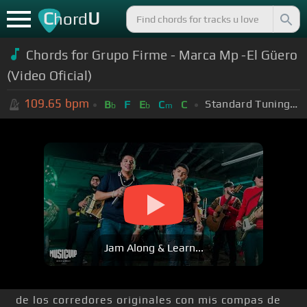
C
U
hord
Chords for Grupo Firme - Marca Mp -El Güero
(Video Oficial)
109.65
bpm
Standard Tuning (EADGBE)
B
F
E
C
C
b
b
m
Jam Along & Learn...
de los corredores originales con mis compas de