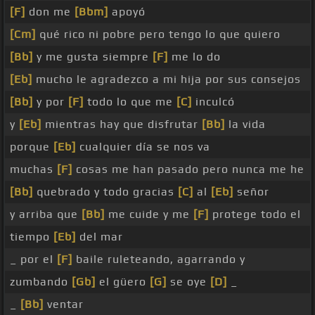
[F]
don me
[Bbm]
apoyó
[Cm]
qué rico ni pobre pero tengo lo que quiero
[Bb]
y me gusta siempre
[F]
me lo do
[Eb]
mucho le agradezco a mi hija por sus consejos
[Bb]
y por
[F]
todo lo que me
[C]
inculcó
y
[Eb]
mientras hay que disfrutar
[Bb]
la vida
porque
[Eb]
cualquier día se nos va
muchas
[F]
cosas me han pasado pero nunca me he
[Bb]
quebrado y todo gracias
[C]
al
[Eb]
señor
y arriba que
[Bb]
me cuide y me
[F]
protege todo el
tiempo
[Eb]
del mar
_ por el
[F]
baile ruleteando, agarrando y
zumbando
[Gb]
el güero
[G]
se oye
[D]
_
_
[Bb]
ventar