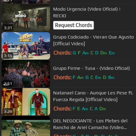
Modo Urgencia (Video Oficial) |
RECIO
Request Chords
3:31
Grupo Codiciado - Vieran Que Agusto
[Official Video]
Chords:
G
F
A
C
D
D
E
m
m
m
3:15
Grupo Firme - Tusa - (Video Oficial)
Chords:
F
A
G
C
E
D
B
m
m
m
2:51
Natanael Cano - Aunque Les Pese ft.
Fuerza Regida [Official Video]
Chords:
F
E
A
C
A
D
m
m
3:28
DEL NEGOCIANTE - Los Plebes del
Rancho de Ariel Camacho (Video
Oficial) | DEL Records