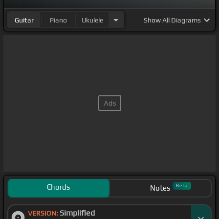
Guitar
Piano
Ukulele
Show
All Diagrams
Chords
Beta
Notes
Simplified
VERSION: