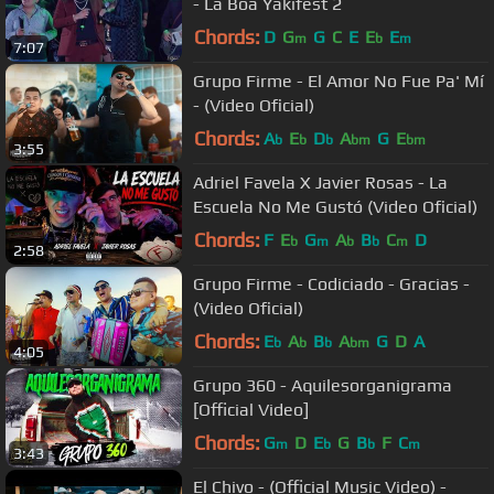
- La Boa Yakifest 2
Chords:
D
G
G
C
E
E
E
m
b
m
7:07
Grupo Firme - El Amor No Fue Pa' Mí
- (Video Oficial)
Chords:
A
E
D
A
G
E
b
b
b
bm
bm
3:55
Adriel Favela X Javier Rosas - La
Escuela No Me Gustó (Video Oficial)
Chords:
F
E
G
A
B
C
D
b
m
b
b
m
2:58
Grupo Firme - Codiciado - Gracias -
(Video Oficial)
Chords:
E
A
B
A
G
D
A
b
b
b
bm
4:05
Grupo 360 - Aquilesorganigrama
[Official Video]
Chords:
G
D
E
G
B
F
C
m
b
b
m
3:43
El Chivo - (Official Music Video) -