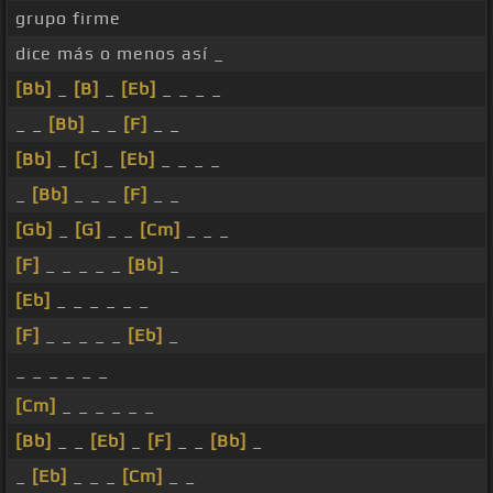
grupo firme
dice más o menos así _
[Bb]
_
[B]
_
[Eb]
_ _ _ _
_ _
[Bb]
_ _
[F]
_ _
[Bb]
_
[C]
_
[Eb]
_ _ _ _
_
[Bb]
_ _ _
[F]
_ _
[Gb]
_
[G]
_ _
[Cm]
_ _ _
[F]
_ _ _ _ _
[Bb]
_
[Eb]
_ _ _ _ _ _
[F]
_ _ _ _ _
[Eb]
_
_ _ _ _ _ _
[Cm]
_ _ _ _ _ _
[Bb]
_ _
[Eb]
_
[F]
_ _
[Bb]
_
_
[Eb]
_ _ _
[Cm]
_ _