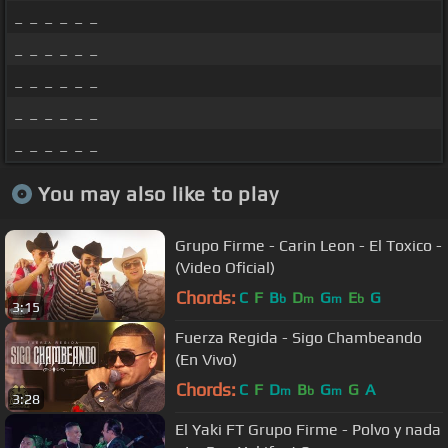
_ _ _ _ _ _
_ _ _ _ _ _
_ _ _ _ _ _
_ _ _ _ _ _
_ _ _ _ _ _
You may also like to play
Grupo Firme - Carin Leon - El Toxico -
(Video Oficial)
Chords:
C
F
B
D
G
E
G
b
m
m
b
3:15
Fuerza Regida - Sigo Chambeando
(En Vivo)
Chords:
C
F
D
B
G
G
A
m
b
m
3:28
El Yaki FT Grupo Firme - Polvo y nada