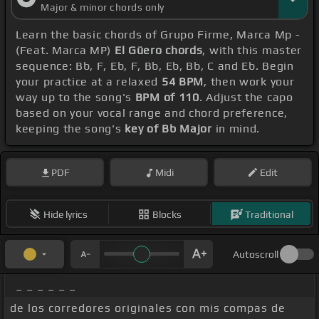
Major & minor chords only
Learn the basic chords of Grupo Firme, Marca Mp -
(Feat. Marca MP)
El Güero chords
, with this master
sequence: Bb, F, Eb, F, Bb, Eb, Bb, C and Eb. Begin
your practice at a relaxed
54 BPM
, then work your
way up to the song's
BPM of 110
. Adjust the capo
based on your vocal range and chord preference,
keeping the song's
key of Bb Major
in mind.
PDF
Midi
Edit
Hide lyrics
Blocks
Traditional
Autoscroll
_ _ _ _ _ _
de los corredores originales con mis compas de