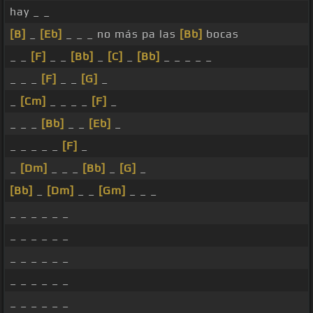
hay _ _
[B]
_
[Eb]
_ _ _ no más pa las
[Bb]
bocas
_ _
[F]
_ _
[Bb]
_
[C]
_
[Bb]
_ _ _ _ _
_ _ _
[F]
_ _
[G]
_
_
[Cm]
_ _ _ _
[F]
_
_ _ _
[Bb]
_ _
[Eb]
_
_ _ _ _ _
[F]
_
_
[Dm]
_ _ _
[Bb]
_
[G]
_
[Bb]
_
[Dm]
_ _
[Gm]
_ _ _
_ _ _ _ _ _
_ _ _ _ _ _
_ _ _ _ _ _
_ _ _ _ _ _
_ _ _ _ _ _