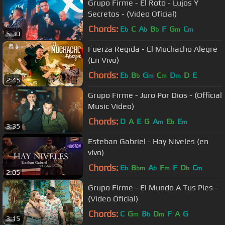
Grupo Firme - El Roto - Lujos Y
Secretos - (Video Oficial)
Chords:
E
C
A
B
F
G
C
b
b
b
m
m
5:30
Fuerza Regida - El Muchacho Alegre
(En Vivo)
Chords:
E
B
G
C
D
D
E
b
b
m
m
m
2:45
Grupo Firme - Juro Por Dios - (Official
Music Video)
Chords:
D
A
E
G
A
E
E
m
b
m
3:35
Esteban Gabriel - Hay Niveles (en
vivo)
Chords:
E
B
A
F
F
D
C
b
bm
b
m
b
m
2:05
Grupo Firme - El Mundo A Tus Pies -
(Video Oficial)
Chords:
C
G
B
D
F
A
G
m
b
m
3:15