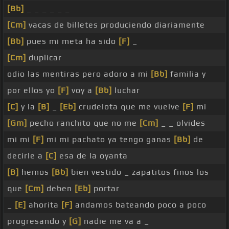
[Bb]
_ _ _ _ _ _
[Cm]
vacas de billetes produciendo diariamente
[Bb]
pues mi meta ha sido
[F]
_
[Cm]
duplicar
odio las mentiras pero adoro a mi
[Bb]
familia y
por ellos yo
[F]
voy a
[Bb]
luchar
[C]
y la
[B]
_
[Eb]
crudelota que me vuelve
[F]
mi
[Gm]
pecho ranchito que no me
[Cm]
_ _ olvides
mi mi
[F]
mi mi pachato ya tengo ganas
[Bb]
de
decirle a
[C]
esa de la oyanta
[B]
hemos
[Bb]
bien vestido _ zapatitos finos los
que
[Cm]
deben
[Eb]
portar
_
[E]
ahorita
[F]
andamos bateando poco a poco
progresando y
[G]
nadie me va a _