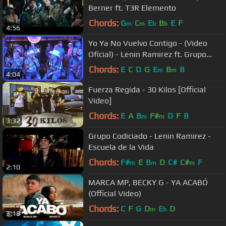
Berner ft. T3R Elemento
Chords:
G
C
E
B
E
F
m
m
b
b
4:56
Yo Ya No Vuelvo Contigo - (Video
Oficial) - Lenin Ramirez ft. Grupo
Firme
Chords:
E
C
D
G
E
B
B
m
m
4:04
Fuerza Regida - 30 Kilos [Official
Video]
Chords:
E
A
B
F#
D
F
B
m
m
3:32
Grupo Codiciado - Lenin Ramirez -
Escuela de la Vida
Chords:
F#
E
B
D
C#
C#
F
m
m
m
2:10
MARCA MP, BECKY G - YA ACABÓ
(Official Video)
Chords:
C
F
G
D
E
D
m
b
3:18