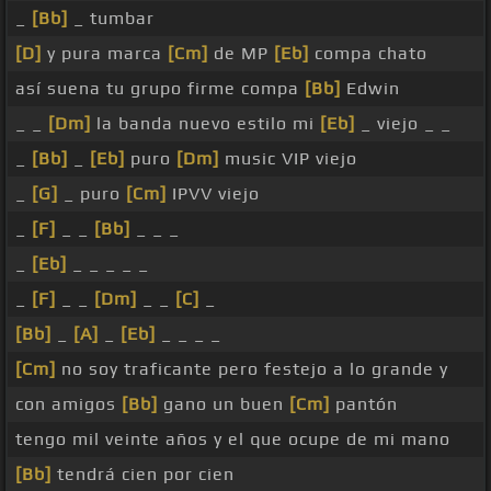
_
[Bb]
_ tumbar
[D]
y pura marca
[Cm]
de MP
[Eb]
compa chato
así suena tu grupo firme compa
[Bb]
Edwin
_ _
[Dm]
la banda nuevo estilo mi
[Eb]
_ viejo _ _
_
[Bb]
_
[Eb]
puro
[Dm]
music VIP viejo
_
[G]
_ puro
[Cm]
IPVV viejo
_
[F]
_ _
[Bb]
_ _ _
_
[Eb]
_ _ _ _ _
_
[F]
_ _
[Dm]
_ _
[C]
_
[Bb]
_
[A]
_
[Eb]
_ _ _ _
[Cm]
no soy traficante pero festejo a lo grande y
con amigos
[Bb]
gano un buen
[Cm]
pantón
tengo mil veinte años y el que ocupe de mi mano
[Bb]
tendrá cien por cien