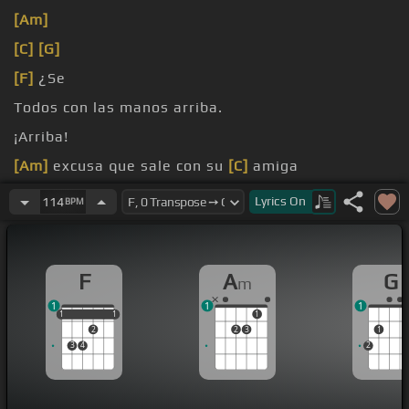
[Am]
[C]
[G]
[F]
¿Se
Todos con las manos arriba.
¡Arriba!
[Am]
excusa que sale con su
[C]
amiga
matar la
[G]
tusa
Lyrics
On
114
BPM
F
A
G
m
1
1
1
1
1
1
1
1
1
2
2
3
1
3
4
2