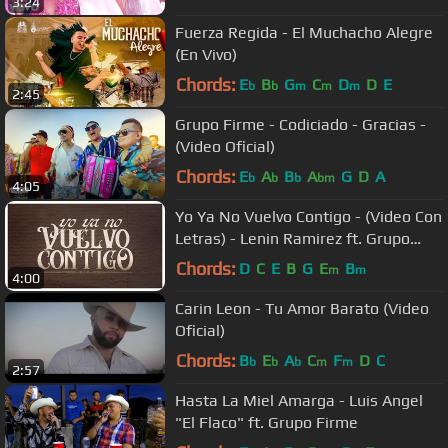
3:24
Fuerza Regida - El Muchacho Alegre
(En Vivo)
Chords:
E
B
G
C
D
D
E
b
b
m
m
m
2:45
Grupo Firme - Codiciado - Gracias -
(Video Oficial)
Chords:
E
A
B
A
G
D
A
b
b
b
bm
4:05
Yo Ya No Vuelvo Contigo - (Video Con
Letras) - Lenin Ramirez ft. Grupo
Firme
Chords:
D
C
E
B
G
E
B
m
m
4:00
Carin Leon - Tu Amor Barato (Video
Oficial)
Chords:
B
E
A
C
F
D
C
b
b
b
m
m
2:57
Hasta La Miel Amarga - Luis Angel
"El Flaco" ft. Grupo Firme