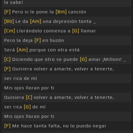
la sabe!
[F]
Pero si le pone la
[Bm]
canción
[Bb]
Le da
[Am]
una depresión tonta _
[Cm]
Llorándolo comienza a
[G]
llamar
Pero la deja
[F]
en buzón
Será
[Am]
porque con otra está
[C]
Diciendo que otro se puede
[G]
amar ¡Milloni! _
[F]
Quisiera volver a amarte, volver a tenerte,
ser rica de mí
Mis ojos lloran por ti
Quisiera
[C]
volver a amarte, volver a tenerte,
ser rica
[G]
de mí
Mis ojos lloran por ti
[F]
Me hace tanta falta, no lo puedo negar