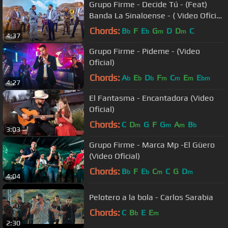
Grupo Firme - Decide Tú - (Feat)
Banda La Sinaloense - ( Video Oficial
)
Chords:
B
F
E
G
D
D
C
b
b
m
m
4:37
Grupo Firme - Pideme - (Video
Oficial)
Chords:
A
E
D
F
C
E
E
b
b
b
m
m
m
bm
4:27
El Fantasma - Encantadora (Video
Oficial)
Chords:
C
D
G
F
G
A
B
m
m
m
b
3:03
Grupo Firme - Marca Mp -El Güero
(Video Oficial)
Chords:
B
F
E
C
C
G
D
b
b
m
m
4:04
Pelotero a la bola - Carlos Sarabia
Chords:
C
B
E
E
b
m
2:30