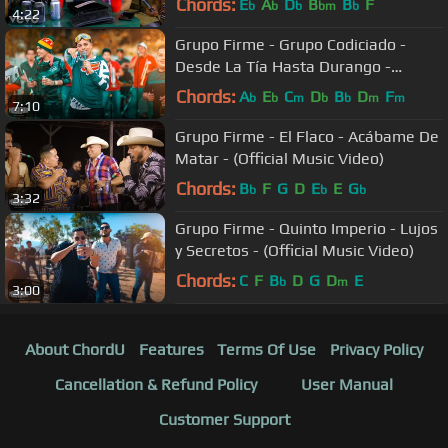
Chords:
E
A
D
B
B
F
b
b
b
bm
b
4:22
Grupo Firme - Grupo Codiciado -
Desde La Tía Hasta Durango -
(Official Video)
Chords:
A
E
C
D
B
D
F
b
b
m
b
b
m
m
7:10
Grupo Firme - El Flaco - Acábame De
Matar - (Official Music Video)
Chords:
B
F
G
D
E
E
G
b
b
b
3:32
Grupo Firme - Quinto Imperio - Lujos
y Secretos - (Official Music Video)
Chords:
C
F
B
D
G
D
E
b
m
3:00
About ChordU
Features
Terms Of Use
Privacy Policy
Cancellation & Refund Policy
User Manual
Customer Support