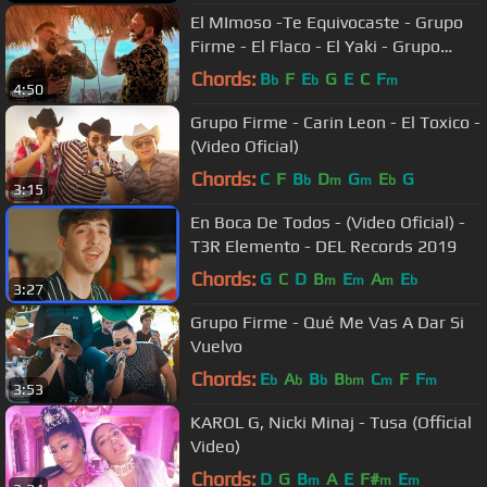
​El MImoso -Te Equivocaste - Grupo
Firme - El Flaco - El Yaki - Grupo
Codiciado (Video Oficial)
Chords:
B
F
E
G
E
C
F
b
b
m
4:50
Grupo Firme - Carin Leon - El Toxico -
(Video Oficial)
Chords:
C
F
B
D
G
E
G
b
m
m
b
3:15
En Boca De Todos - (Video Oficial) -
T3R Elemento - DEL Records 2019
Chords:
G
C
D
B
E
A
E
m
m
m
b
3:27
Grupo Firme - Qué Me Vas A Dar Si
Vuelvo
Chords:
E
A
B
B
C
F
F
b
b
b
bm
m
m
3:53
KAROL G, Nicki Minaj - Tusa (Official
Video)
Chords:
D
G
B
A
E
F#
E
m
m
m