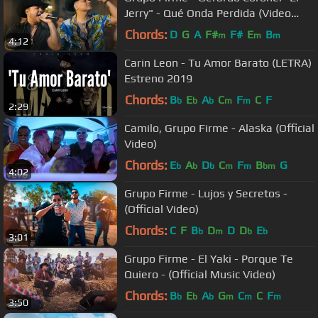
Jerry" - Qué Onda Perdida (Video
Oficial)
Chords:
D
G
A
F#
F#
E
B
m
m
m
4:12
Carin Leon - Tu Amor Barato (LETRA)
Estreno 2019
Chords:
B
E
A
C
F
C
F
b
b
b
m
m
2:29
Camilo, Grupo Firme - Alaska (Official
Video)
Chords:
E
A
D
C
F
B
G
b
b
b
m
m
bm
4:02
Grupo Firme - Lujos y Secretos -
(Official Video)
Chords:
C
F
B
D
D
D
E
b
m
b
b
3:01
Grupo Firme - El Yaki - Porque Te
Quiero - (Official Music Video)
Chords:
B
E
A
G
C
C
F
b
b
b
m
m
m
3:50