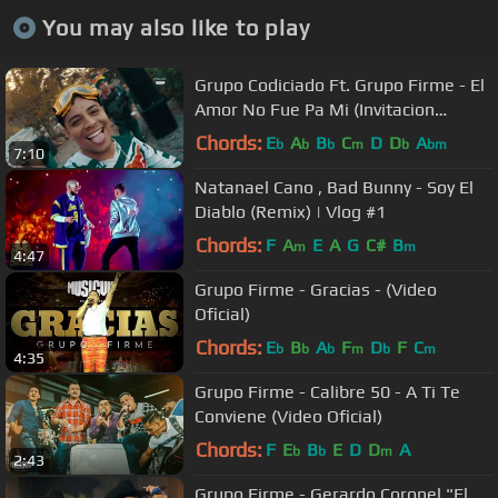
You may also like to play
Grupo Codiciado Ft. Grupo Firme - El
Amor No Fue Pa Mi (Invitacion
Durango 21 De Julio 2019)
Chords:
E
A
B
C
D
D
A
b
b
b
m
b
bm
7:10
Natanael Cano , Bad Bunny - Soy El
Diablo (Remix) | Vlog #1
Chords:
F
A
E
A
G
C#
B
m
m
4:47
Grupo Firme - Gracias - (Video
Oficial)
Chords:
E
B
A
F
D
F
C
b
b
b
m
b
m
4:35
Grupo Firme - Calibre 50 - A Ti Te
Conviene (Video Oficial)
Chords:
F
E
B
E
D
D
A
b
b
m
2:43
Grupo Firme - Gerardo Coronel "El