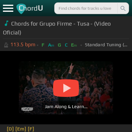
C
U
hord
Chords for Grupo Firme - Tusa - (Video
Oficial)
113.5
bpm
Standard Tuning (EADGBE)
F
A
G
C
E
m
m
Jam Along & Learn...
[D]
[Em]
[F]