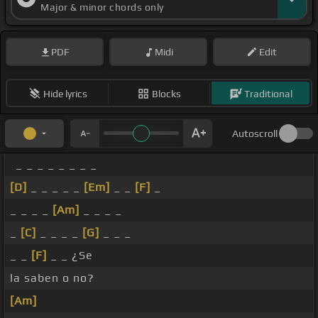
Major & minor chords only
PDF
Midi
Edit
Hide lyrics
Blocks
Traditional
Autoscroll
_ _ _ _ _ _ _ _
[D]
_ _ _ _ _
[Em]
_ _
[F]
_
_ _ _ _
[Am]
_ _ _ _
_
[C]
_ _ _ _
[G]
_ _ _
_ _
[F]
_ _ ¿Se
la saben o no?
[Am]