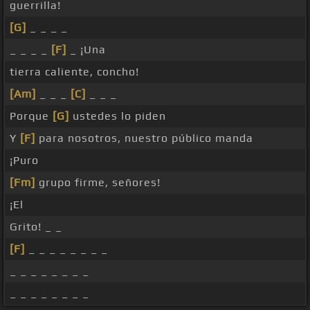
guerrilla!
[G]
_ _ _ _
_ _ _ _
[F]
_ ¡Una
tierra caliente, concho!
[Am]
_ _ _
[C]
_ _ _
Porque
[G]
ustedes lo piden
Y
[F]
para nosotros, nuestro público manda
¡Puro
[Fm]
grupo firme, señores!
¡El
Grito! _ _
[F]
_ _ _ _ _ _ _ _
_ _ _ _ _ _ _ _
_ _ _ _ _ _ _ _