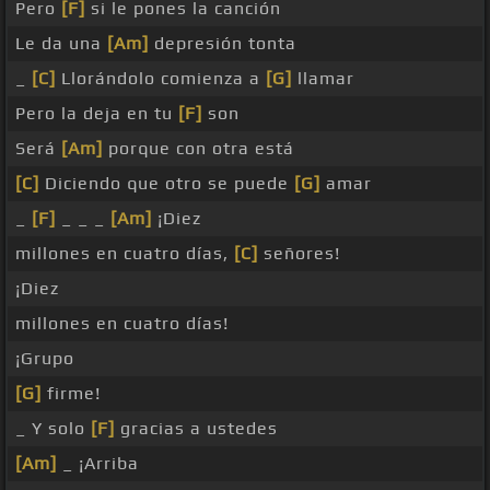
Pero
[F]
si le pones la canción
Le da una
[Am]
depresión tonta
_
[C]
Llorándolo comienza a
[G]
llamar
Pero la deja en tu
[F]
son
Será
[Am]
porque con otra está
[C]
Diciendo que otro se puede
[G]
amar
_
[F]
_ _ _
[Am]
¡Diez
millones en cuatro días,
[C]
señores!
¡Diez
millones en cuatro días!
¡Grupo
[G]
firme!
_ Y solo
[F]
gracias a ustedes
[Am]
_ ¡Arriba