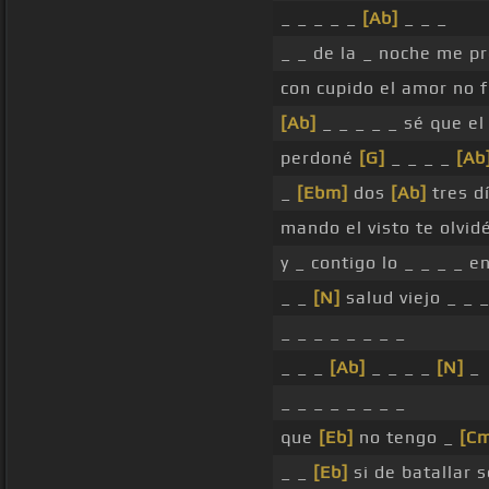
_ _ _ _ _
[Ab]
_ _ _
_ _ de la _ noche me pr
con cupido el amor no 
[Ab]
_ _ _ _ _ sé que e
perdoné
[G]
_ _ _ _
[Ab
_
[Ebm]
dos
[Ab]
tres d
mando el visto te olvi
y _ contigo lo _ _ _ _ 
_ _
[N]
salud viejo _ _ _
_ _ _ _ _ _ _ _
_ _ _
[Ab]
_ _ _ _
[N]
_
_ _ _ _ _ _ _ _
que
[Eb]
no tengo _
[C
_ _
[Eb]
si de batallar 