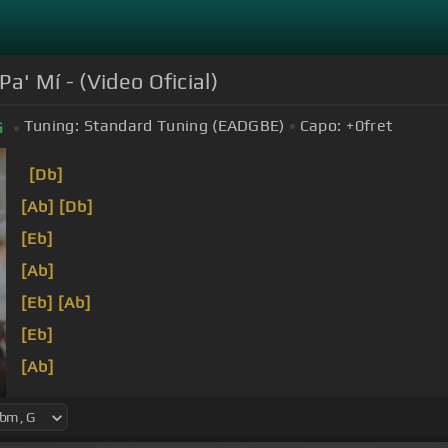
a' Mí - (Video Oficial)
Tuning:
Standard Tuning (EADGBE)
Capo:
+0
fret
G
[Db]
[Ab]
[Db]
[Eb]
[Ab]
[Eb]
[Ab]
[Eb]
[Ab]
de la noche me preguntaron qué pasó con tu cariño y