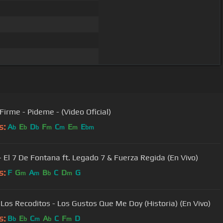
Grupo Firme - Pideme - (Video Oficial)
s:
A
E
D
F
C
E
E
b
b
b
m
m
m
bm
 - El 7 De Fontana ft. Legado 7 & Fuerza Regida (En Vivo)
s:
F
G
A
B
C
D
G
m
m
b
m
Los Recoditos - Los Gustos Que Me Doy (Historia) (En Vivo)
s:
B
E
C
A
C
F
D
b
b
m
b
m