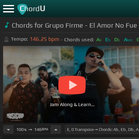
C
U
hord
Chords for Grupo Firme - El Amor No Fue P
146.25
bpm
Tempo:
Chords used:
A
E
D
A
b
b
b
bm
Jam Along & Learn...
100
➙
146
BPM
%