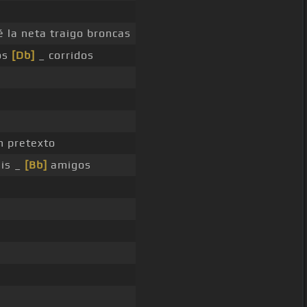
é la neta traigo broncas
los
[Db]
_ corridos
n pretexto
mis _
[Bb]
amigos