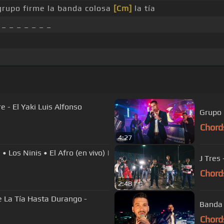
grupo firme la banda colosa
[Cm]
la tía
_ _ _ _ _ _ _
 - El Yaki Luis Alfonso
Chord
4:27
 Los Ninis • El Afro (en vivo) |
J Tres
Chord
2:48
 La Tía Hasta Durango -
Banda 
Chord