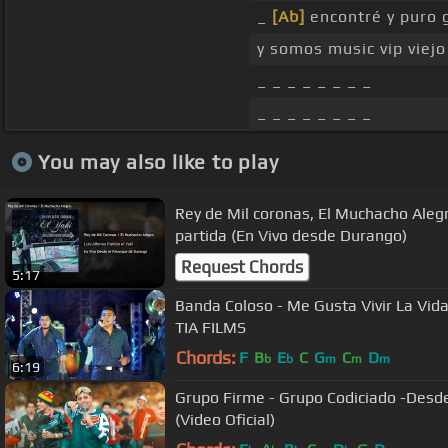
_
[Ab]
encontré y puro 
y somos music vip viejo 
_ _ _ _ _ _ _ _
_ _ _ _ _ _ _ _
You may also like to play
Rey de Mil coronas, El Muchacho Alegre
partida (En Vivo desde Durango)
Request Chords
5:17
Banda Coloso - Me Gusta Vivir La Vida •
TIA FILMS
Chords:
F
B
E
C
G
C
D
b
b
m
m
m
6:19
Grupo Firme - Grupo Codiciado -Desde
(Video Oficial)