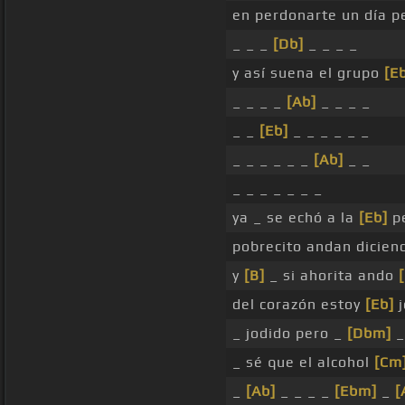
en perdonarte un día 
_ _ _
[Db]
_ _ _ _
y así suena el grupo
[E
_ _ _ _
[Ab]
_ _ _ _
_ _
[Eb]
_ _ _ _ _ _
_ _ _ _ _ _
[Ab]
_ _
_ _ _ _ _ _ _
ya _ se echó a la
[Eb]
pe
pobrecito andan diciend
y
[B]
_ si ahorita ando
del corazón estoy
[Eb]
j
_ jodido pero _
[Dbm]
_ sé que el alcohol
[Cm
_
[Ab]
_ _ _ _
[Ebm]
_
[