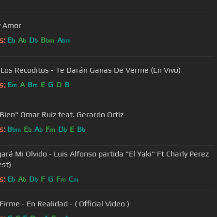
y Amor
s:
E
A
D
B
A
b
b
b
bm
bm
Los Recoditos - Te Darán Ganas De Verme (En Vivo)
s:
E
A
B
E
G
D
B
m
m
Bien" Omar Ruiz feat. Gerardo Ortiz
s:
B
E
A
F
D
E
B
bm
b
b
m
b
b
ará Mi Olvido - Luis Alfonso partida "El Yaki" Ft Charly Perez
est)
s:
E
A
D
F
G
F
C
b
b
b
m
m
Grupo Firme - En Realidad - ( Official Video )