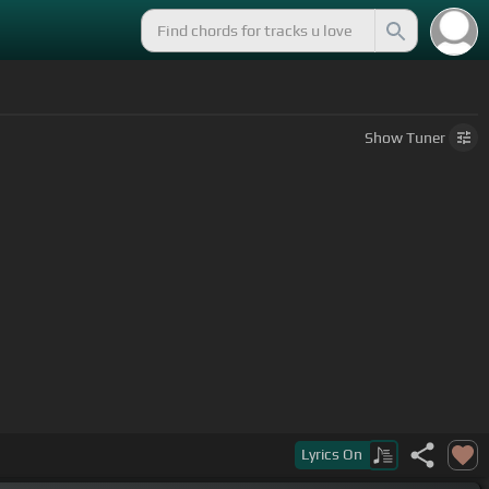
Show
Tuner
 les conté la neta traigo broncas
Lyrics
On