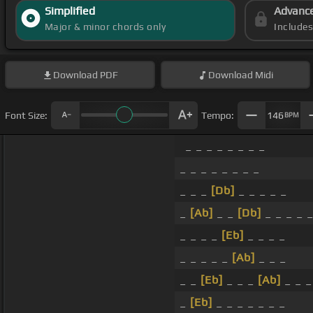
Simplified
Advanc
Major & minor chords only
Include
Download
PDF
Download
Midi
Font Size:
Tempo:
146
BPM
_ _ _ _ _ _ _ _
_ _ _ _ _ _ _ _
_ _ _
[Db]
_ _ _ _ _
_
[Ab]
_ _
[Db]
_ _ _ _ 
_ _ _ _
[Eb]
_ _ _ _
_ _ _ _ _
[Ab]
_ _ _
_ _
[Eb]
_ _ _
[Ab]
_ _ _
_
[Eb]
_ _ _ _ _ _ _