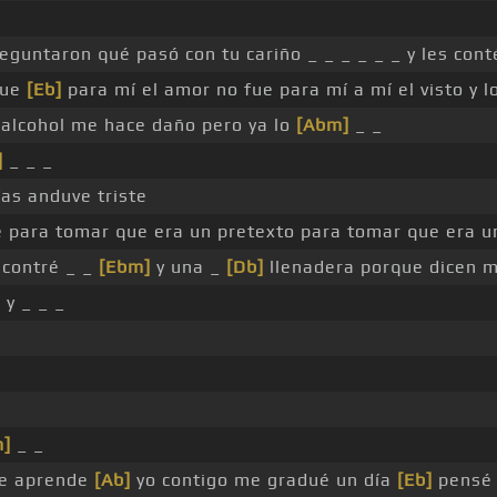
eguntaron qué pasó con tu cariño _ _ _ _ _ _ y les cont
fue
[Eb]
para mí el amor no fue para mí a mí el visto y 
l alcohol me hace daño pero ya lo
[Abm]
_ _
]
_ _ _
ías anduve triste
dé para tomar que era un pretexto para tomar que era u
encontré _ _
[Ebm]
y una _
[Db]
llenadera porque dicen 
 y _ _ _
m]
_ _
se aprende
[Ab]
yo contigo me gradué un día
[Eb]
pensé