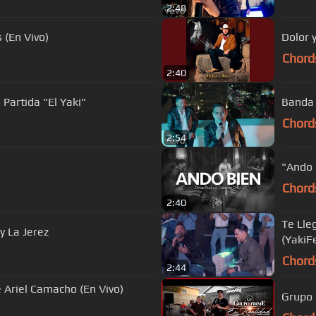
2:48
 (En Vivo)
Dolor 
Chord
2:40
 Partida "El Yaki"
Banda 
Chord
2:54
"Ando 
Chord
2:40
Te Lleg
y La Jerez
(YakiF
Chord
2:44
 Ariel Camacho (En Vivo)