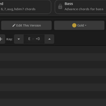
ed
Bass
s 6,7,aug,hdim7 chords
Advance chords for bass
Edit
This Version
Gold
.
E
+0
Key:
_