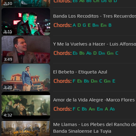
Chords:
E
A
B
C
D
G
D
b
b
b
m
b
7:10
Banda Los Recoditos - Tres Recuerdos
Chords:
A
D
G
E
B
E
B
m
m
3:15
Y Me la Vuelves a Hacer - Luis Alfonso
Chords:
E
B
A
D
D
G
C
b
b
b
m
m
3:49
El Bebeto - Etiqueta Azul
Chords:
F
E
B
D
C
G
E
b
b
m
m
3:20
Amor de la Vida Alegre -Marco Flores 
Chords:
F
C
B
A
E
A
A
b
m
m
b
4:32
Me Llamas - Los Plebes del Rancho de
Banda Sinaloense La Tuyia