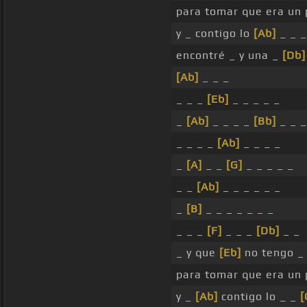
para tomar que era un 
y _ contigo lo
[Ab]
_ _ _
encontré _ y una _
[Db]
[Ab]
_ _ _
_ _ _
[Eb]
_ _ _ _ _
_
[Ab]
_ _ _ _
[Bb]
_ _ _
_ _ _ _
[Ab]
_ _ _ _
_
[A]
_ _
[G]
_ _ _ _ _
_ _
[Ab]
_ _ _ _ _ _
_
[B]
_ _ _ _ _ _ _
_ _ _
[F]
_ _ _
[Db]
_ _
_ y que
[Eb]
no tengo _ 
para tomar que era un 
y _
[Ab]
contigo lo _ _
[