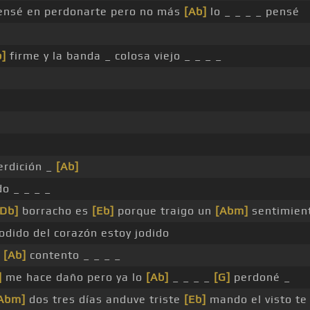
pensé en perdonarte pero no más
[Ab]
lo _ _ _ _ pensé
b]
firme y la banda _ colosa viejo _ _ _ _
rdición _
[Ab]
o _ _ _ _
[Db]
borracho es
[Eb]
porque traigo un
[Abm]
sentimien
odido del corazón estoy jodido
_
[Ab]
contento _ _ _ _
]
me hace daño pero ya lo
[Ab]
_ _ _ _
[G]
perdoné _
Abm]
dos tres días anduve triste
[Eb]
mando el visto te 