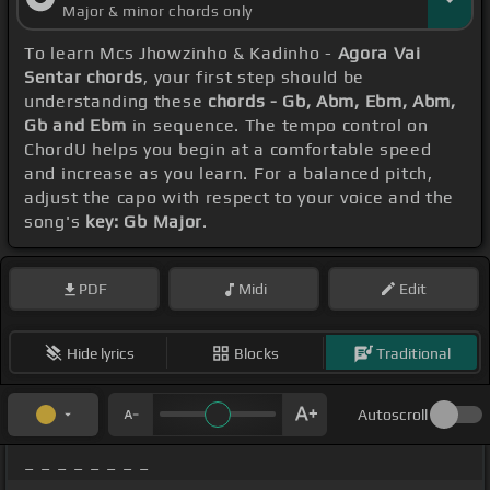
Major & minor chords only
To learn Mcs Jhowzinho & Kadinho -
Agora Vai
Sentar chords
, your first step should be
understanding these
chords - Gb, Abm, Ebm, Abm,
Gb and Ebm
in sequence. The tempo control on
ChordU helps you begin at a comfortable speed
and increase as you learn. For a balanced pitch,
adjust the capo with respect to your voice and the
song's
key: Gb Major
.
PDF
Midi
Edit
Hide lyrics
Blocks
Traditional
Autoscroll
_ _ _ _ _ _ _ _