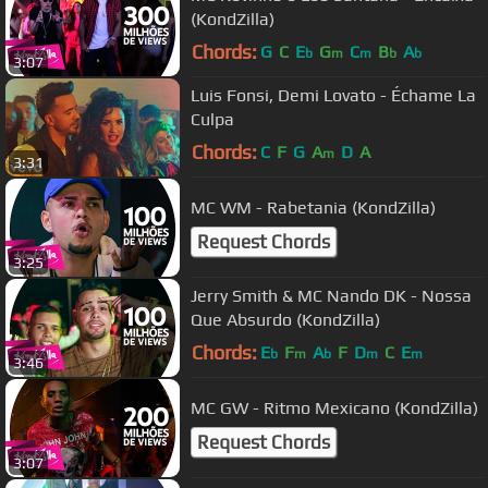
(KondZilla)
Chords:
G
C
E
G
C
B
A
b
m
m
b
b
3:07
Luis Fonsi, Demi Lovato - Échame La
Culpa
Chords:
C
F
G
A
D
A
m
3:31
MC WM - Rabetania (KondZilla)
Request Chords
3:25
Jerry Smith & MC Nando DK - Nossa
Que Absurdo (KondZilla)
Chords:
E
F
A
F
D
C
E
b
m
b
m
m
3:46
MC GW - Ritmo Mexicano (KondZilla)
Request Chords
3:07