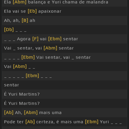
Ela
[Abm]
balança e Yuri chama de malandra
Ela vai se
[Eb]
apaixonar
Ah, ah,
[B]
ah
[Db]
_ _ _
_ _ _ Agora
[F]
vai
[Ebm]
sentar
Vai _ sentar, vai
[Abm]
sentar
_ _ _ _
[Ebm]
Vai sentar, vai _ sentar
Vai
[Abm]
_ _
_ _ _ _ _
[Ebm]
_ _ _
sentar
É Yuri Martins?
É Yuri Martins?
[Ab]
Ah,
[Abm]
mais uma
Pode ter
[Ab]
certeza, é mais uma
[Ebm]
Yuri _ _ _