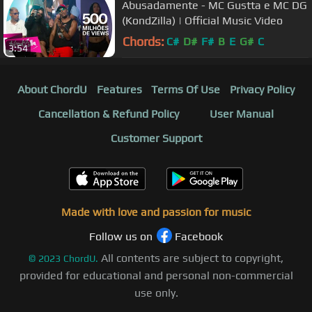
Abusadamente - MC Gustta e MC DG
(KondZilla) | Official Music Video
Chords:
C#
D#
F#
B
E
G#
C
3:54
About ChordU
Features
Terms Of Use
Privacy Policy
Cancellation & Refund Policy
User Manual
Customer Support
Made with love and passion for music
Follow us on
Facebook
All contents are subject to copyright,
©
2023
ChordU.
provided for educational and personal non-commercial
use only.