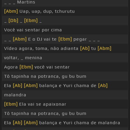
_ _ _ Martins
[Abm]
Uap, uap, dup, tchurutu
_
[Db]
_
[Ebm]
_
Você vai sentar por cima
_ _
[Abm]
E o DJ vai te
[Ebm]
pegar _ _ _
Vídeo agora, toma, não adianta
[Ab]
tu
[Abm]
voltar, _ menina
Agora
[Ebm]
você vai sentar
Tô tapinha na potranca, gu bu bum
Ela
[Ab]
[Abm]
balança e Yuri chama de
[Ab]
malandra
[Ebm]
Ela vai se apaixonar
Tô tapinha na potranca, gu bu bum
Ela
[Ab]
[Abm]
balança e Yuri chama de malandra