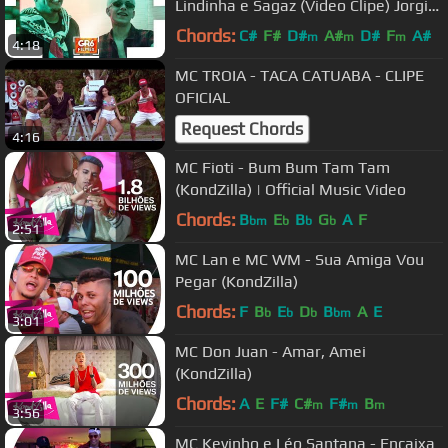
Lindinha e Sagaz (Video Clipe) Jorgin
Deejhay
Chords:
C#
F#
D#
A#
D#
F
A#
m
m
m
4:18
MC TROIA - TACA CATUABA - CLIPE
OFICIAL
Request Chords
4:16
MC Fioti - Bum Bum Tam Tam
(KondZilla) | Official Music Video
Chords:
B
E
B
G
A
F
bm
b
b
b
2:51
MC Lan e MC WM - Sua Amiga Vou
Pegar (KondZilla)
Chords:
F
B
E
D
B
A
E
b
b
b
bm
3:01
MC Don Juan - Amar, Amei
(KondZilla)
Chords:
A
E
F#
C#
F#
B
m
m
m
3:56
MC Kevinho e Léo Santana - Encaixa