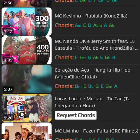
m
m
m
2:58
MC Kevinho - Rabiola (KondZilla)
Chords:
A
E
D
A
A
A
m
bm
b
3:12
MC Nando DK e Jerry Smith feat. DJ
Cassula - Troféu do Ano (KondZilla) |
Official Music Video
Chords:
F
F
G
A
E
G
B
m
b
b
3:25
Coração de Aço - Hungria Hip Hop
(VídeoClipe Oficial)
Chords:
D
C
B
G
E
G
A
m
b
m
5:07
Lucas Lucco e Mc Lan - Tic Tac (Tá
Chegando a Hora)
Request Chords
5:20
MC Livinho - Fazer Falta (GR6 Filmes)