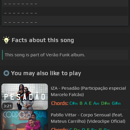
_ _ _ _ _ _ _ _
_ _ _ _ _ _ _ _
_ _ _ _ _ _ _ _
Facts about this song
This song is part of Verão Funk album.
You may also like to play
IZA - Pesadão (Participação especial
Marcelo Falcão)
Chords:
C#
B
A
E
A
D#
G#
m
m
m
m
3:21
Pabllo Vittar - Corpo Sensual (feat.
Mateus Carrilho) (Videoclipe Oficial)
Chords:
C
D
D
F
E
G
G