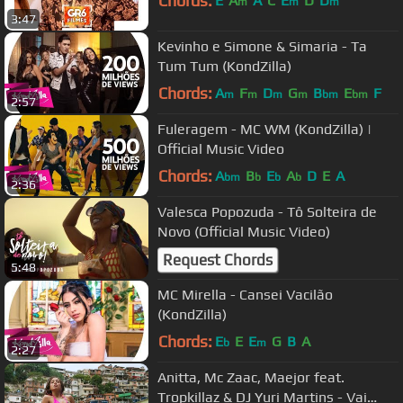
Chords:
E
A
A
C
E
D
D
m
m
m
3:47
Kevinho e Simone & Simaria - Ta
Tum Tum (KondZilla)
Chords:
A
F
D
G
B
E
F
m
m
m
m
bm
bm
2:57
Fuleragem - MC WM (KondZilla) |
Official Music Video
Chords:
A
B
E
A
D
E
A
bm
b
b
b
2:36
Valesca Popozuda - Tô Solteira de
Novo (Official Music Video)
Request Chords
5:48
MC Mirella - Cansei Vacilão
(KondZilla)
Chords:
E
E
E
G
B
A
b
m
2:27
Anitta, Mc Zaac, Maejor feat.
Tropkillaz & DJ Yuri Martins - Vai