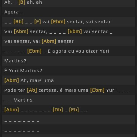
Ah, _
[B]
ah, ah
Agora _
_ _
[Bb]
_ _
[F]
vai
[Ebm]
sentar, vai sentar
Vai
[Abm]
sentar, _ _ _ _
[Ebm]
vai sentar _
Vai sentar, vai
[Abm]
sentar
_ _ _ _ _
[Ebm]
_ E agora eu vou dizer Yuri
Martins?
É Yuri Martins?
[Abm]
Ah, mais uma
Pode ter
[Ab]
certeza, é mais uma
[Ebm]
Yuri _ _ _
_ _ Martins
[Abm]
_ _ _ _ _ _ _
[Db]
_
[Eb]
_ _
_ _ _ _ _ _ _ _
_ _ _ _ _ _ _ _