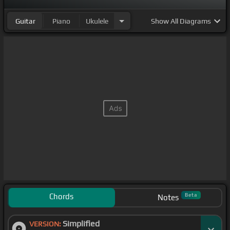
Guitar
Piano
Ukulele
Show
All Diagrams
Chords
Beta
Notes
Simplified
VERSION: