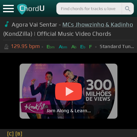
C
U
hord
Agora Vai Sentar -
MCs Jhowzinho & Kadinho
(KondZilla) | Official Music Video Chords
129.95
bpm
Standard Tuning (EADGBE)
E
A
A
E
F
bm
bm
b
b
Jam Along & Learn...
[C]
[B]