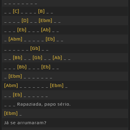
_ _ _ _ _ _ _ _
_ _
[C]
_ _ _ _
[B]
_ _
_ _ _ _
[D]
_ _
[Ebm]
_ _
_ _ _
[Eb]
_ _ _
[Ab]
_ _
_
[Abm]
_ _ _ _ _
[Eb]
_ _
_ _ _ _ _ _
[Gb]
_ _
_ _
[Bb]
_ _
[Gb]
_ _
[Ab]
_ _
_ _ _
[Bb]
_ _ _
[Eb]
_ _
_
[Ebm]
_ _ _ _ _ _ _
[Abm]
_ _ _ _ _ _ _
[Ebm]
_
_ _
[Eb]
_ _ _ _ _ _
_ _ _ Rapaziada, papo sério.
[Ebm]
_
Já se arrumaram?