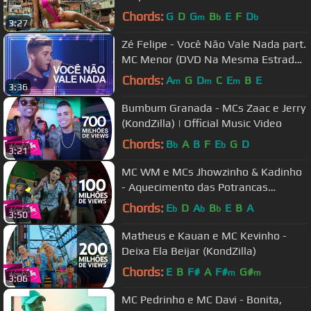
Malandra [Official Music Video]
Chords:
G
D
G
B
E
F
D
m
b
b
3:27
Zé Felipe - Você Não Vale Nada part.
MC Menor (DVD Na Mesma Estrada)
[Vídeo Oficial]
Chords:
A
G
D
C
E
B
E
m
m
m
3:36
Bumbum Granada - MCs Zaac e Jerry
(KondZilla) | Official Music Video
Chords:
B
A
B
F
E
G
D
b
b
3:21
MC WM e MCs Jhowzinho & Kadinho
- Aquecimento das Potrancas
(KondZilla)
Chords:
E
D
A
B
E
B
A
b
b
b
3:50
Matheus e Kauan e MC Kevinho -
Deixa Ela Beijar (KondZilla)
Chords:
E
B
F#
A
F#
G#
m
m
3:06
MC Pedrinho e MC Davi - Bonita,