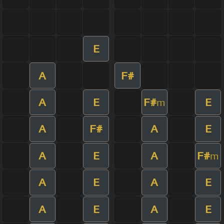
E
A
F#
A
E
F#
E
m
A
F#
A
E
A
E
A
F#
m
A
E
A
E
A
E
A
E