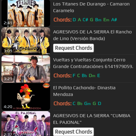
Los Titanes De Durango - Camaron
Caramelo
Chords:
D
A
C#
G
B
E
A#
m
m
2:41
AGRESIVOS DE LA SIERRA El Rancho
de Lino (Versión Banda)
Request Chords
3:09
Vueltas y Vueltas-Conjunto Cerro
Grande Contrataciónes 6141979059.
Chords:
F
C
B
D
E
b
m
3:21
El Pollito Cachondo- Dinastia
Mendoza
Chords:
C
B
G
G
D
b
m
4:20
AGRESIVOS DE LA SIERRA "CUMBIA
EL PAJONAL"
Request Chords
2:37