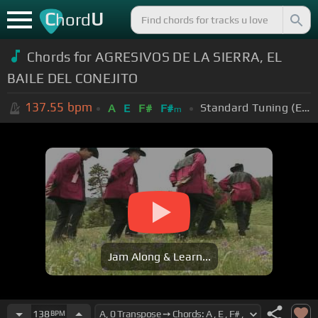
C
U
hord
Chords for AGRESIVOS DE LA SIERRA, EL
BAILE DEL CONEJITO
137.55
bpm
Standard Tuning (EADGBE)
A
E
F#
F#
m
Jam Along & Learn...
138
BPM