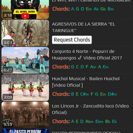
Chords:
A
G
D
E
A
G
B
m
b
b
m
3:18
AGRESIVOS DE LA SIERRA "EL
TARINGUE"
Request Chords
3:03
Conjunto 4 Norte - Popurri de
Huapangos 🎷 Vídeo Oficial 2017
Chords:
G
C
D
F
A
A
E
m
m
6:27
Huichol Musical - Bailen Huichol
[Video Oficial ]
Chords:
B
E
C#
F
G
E
D#
m
m
m
3:09
Los Líricos Jr - Zancudito loco (Video
Oficial)
Chords:
A
E
D
A
E
B
E
bm
bm
b
b
3:33