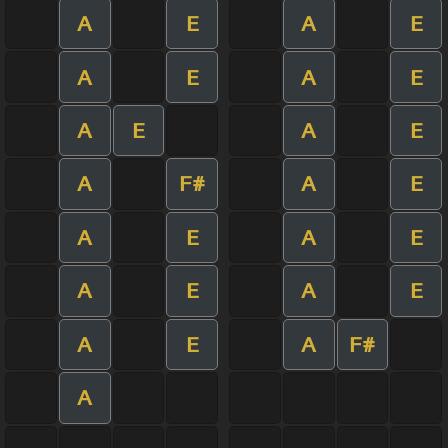
A
E
A
E
A
E
A
E
A
E
A
E
A
F#
A
E
A
E
A
E
A
E
A
E
A
E
A
F#
A