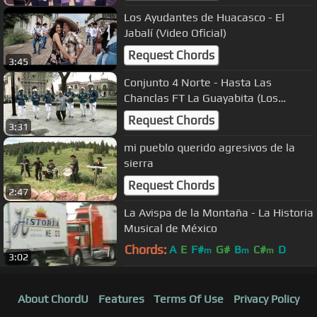
Los Ayudantes de Huacasco - El
Jabalí (Video Oficial)
Request Chords
3:45
Conjunto 4 Norte - Hasta Las
Chanclas FT La Guayabita (Los
Plebeyos) - Video Oficial
Request Chords
3:31
mi pueblo querido agresivos de la
sierra
Request Chords
2:47
La Avispa de la Montaña - La Historia
Musical de México
Chords:
A
E
F#
G#
B
C#
D
m
m
m
3:02
About ChordU
Features
Terms Of Use
Privacy Policy