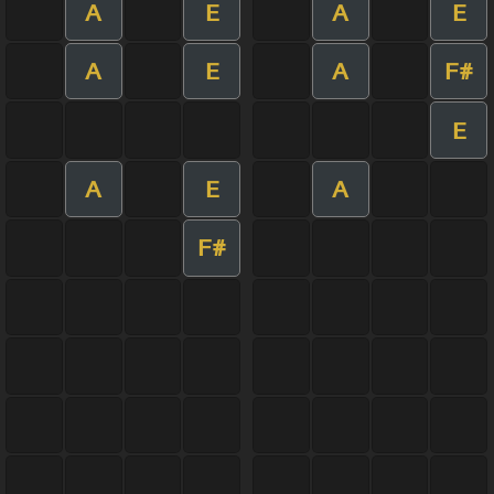
A
E
A
E
A
E
A
F#
E
A
E
A
F#