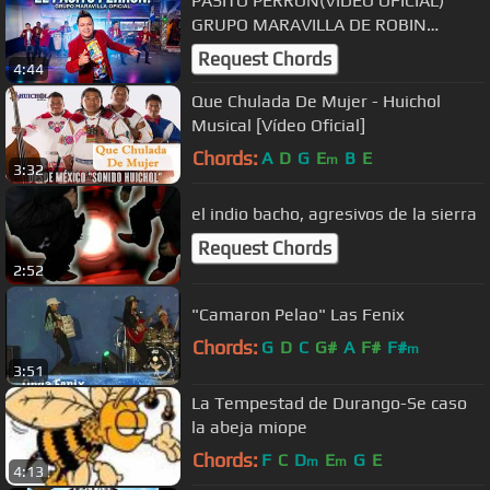
PASITO PERRON(VIDEO OFICIAL)
GRUPO MARAVILLA DE ROBIN
REVILLA
Request Chords
4:44
Que Chulada De Mujer - Huichol
Musical [Vídeo Oficial]
Chords:
A
D
G
E
B
E
m
3:32
el indio bacho, agresivos de la sierra
Request Chords
2:52
"Camaron Pelao" Las Fenix
Chords:
G
D
C
G#
A
F#
F#
m
3:51
La Tempestad de Durango-Se caso
la abeja miope
Chords:
F
C
D
E
G
E
m
m
4:13