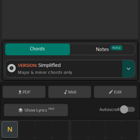
Chords
Beta
Notes
Simplified
VERSION:
Major & minor chords only
PDF
Midi
Edit
Hint
Autoscroll
Show
Lyrics
N