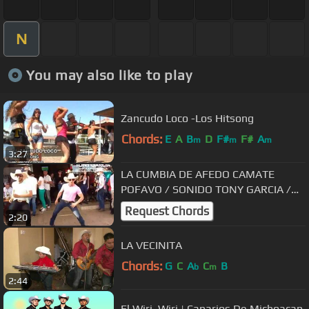
N
You may also like to play
Zancudo Loco -Los Hitsong
Chords:
E
A
B
D
F#
F#
A
m
m
m
3:27
LA CUMBIA DE AFEDO CAMATE
POFAVO / SONIDO TONY GARCIA /
MISTER CUMBIA
Request Chords
2:20
LA VECINITA
Chords:
G
C
A
C
B
b
m
2:44
El Wiri, Wiri | Canarios De Michoacan